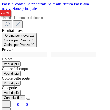
Passa al contenuto principale
Salta alla ricerca
Passa alla
navigazione principale
-26%
-28%
-26%
Risultati trovati
Ordina per rilevanza
Ordina per Prezzo
Ordina per Prezzo
Prezzo
-
Colore
Vedi di più
Colore del corpo
Vedi di più
Colore delle porte
Vedi di più
Categorie
Vedi di più
Cancella filtro
0
0