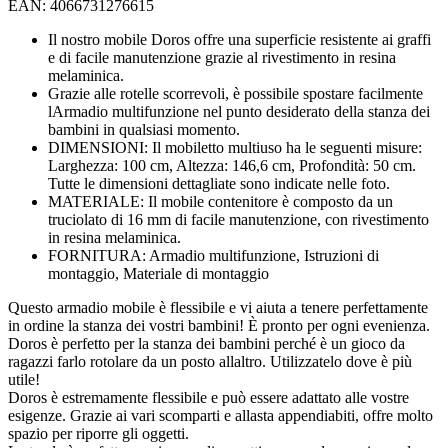
EAN: 4066731276615
Il nostro mobile Doros offre una superficie resistente ai graffi
e di facile manutenzione grazie al rivestimento in resina
melaminica.
Grazie alle rotelle scorrevoli, è possibile spostare facilmente
lArmadio multifunzione nel punto desiderato della stanza dei
bambini in qualsiasi momento.
DIMENSIONI: Il mobiletto multiuso ha le seguenti misure:
Larghezza: 100 cm, Altezza: 146,6 cm, Profondità: 50 cm.
Tutte le dimensioni dettagliate sono indicate nelle foto.
MATERIALE: Il mobile contenitore è composto da un
truciolato di 16 mm di facile manutenzione, con rivestimento
in resina melaminica.
FORNITURA: Armadio multifunzione, Istruzioni di
montaggio, Materiale di montaggio
Questo armadio mobile è flessibile e vi aiuta a tenere perfettamente
in ordine la stanza dei vostri bambini! È pronto per ogni evenienza.
Doros è perfetto per la stanza dei bambini perché è un gioco da
ragazzi farlo rotolare da un posto allaltro. Utilizzatelo dove è più
utile!
Doros è estremamente flessibile e può essere adattato alle vostre
esigenze. Grazie ai vari scomparti e allasta appendiabiti, offre molto
spazio per riporre gli oggetti.