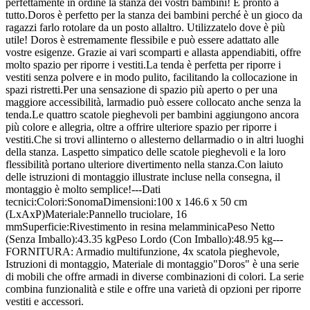
perfettamente in ordine la stanza dei vostri bambini! È pronto a
tutto.Doros è perfetto per la stanza dei bambini perché è un gioco da
ragazzi farlo rotolare da un posto allaltro. Utilizzatelo dove è più
utile! Doros è estremamente flessibile e può essere adattato alle
vostre esigenze. Grazie ai vari scomparti e allasta appendiabiti, offre
molto spazio per riporre i vestiti.La tenda è perfetta per riporre i
vestiti senza polvere e in modo pulito, facilitando la collocazione in
spazi ristretti.Per una sensazione di spazio più aperto o per una
maggiore accessibilità, larmadio può essere collocato anche senza la
tenda.Le quattro scatole pieghevoli per bambini aggiungono ancora
più colore e allegria, oltre a offrire ulteriore spazio per riporre i
vestiti.Che si trovi allinterno o allesterno dellarmadio o in altri luoghi
della stanza. Laspetto simpatico delle scatole pieghevoli e la loro
flessibilità portano ulteriore divertimento nella stanza.Con laiuto
delle istruzioni di montaggio illustrate incluse nella consegna, il
montaggio è molto semplice!---Dati
tecnici:Colori:SonomaDimensioni:100 x 146.6 x 50 cm
(LxAxP)Materiale:Pannello truciolare, 16
mmSuperficie:Rivestimento in resina melamminicaPeso Netto
(Senza Imballo):43.35 kgPeso Lordo (Con Imballo):48.95 kg---
FORNITURA: Armadio multifunzione, 4x scatola pieghevole,
Istruzioni di montaggio, Materiale di montaggio"Doros" è una serie
di mobili che offre armadi in diverse combinazioni di colori. La serie
combina funzionalità e stile e offre una varietà di opzioni per riporre
vestiti e accessori.