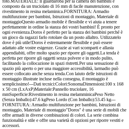
foto.MATERIALE: Il guardaroba per la camera dei bambini è
composto da un truciolato di 16 mm di facile manutenzione, con
rivestimento in resina melaminica.FORNITURA: Armadio
multifunzione per bambini, Istruzioni di montaggio, Materiale di
montaggioQuesto armadio mobile è flessibile e vi aiuta a tenere
perfettamente in ordine la stanza dei vostri bambini! È pronto per
ogni evenienza.Doros è perfetto per la stanza dei bambini perché è
un gioco da ragazzi farlo rotolare da un posto allaltro. Utilizzatelo
dove è più utile!Doros è estremamente flessibile e può essere
adattato alle vostre esigenze. Grazie ai vari scomparti e allasta
appendiabiti, offre molto spazio per riporre gli oggetti.La tenda è
perfetta per riporre gli oggetti senza polvere e in modo pulito,
facilitando la collocazione in spazi ristretti.Per una sensazione di
spazio più aperto o per una maggiore accessibilità, larmadio può
essere collocato anche senza tenda.Con laiuto delle istruzioni di
montaggio illustrate incluse nella consegna, il montaggio è
semplicissimo!---Dati tecnici:Colori:SonomaDimensioni:100 x 168
x 50 cm (LxAxP)Materiale:Pannello truciolare, 16
mmSuperficie:Rivestimento in resina melamminicaPeso Netto
(Senza Imballo):47.6 kgPeso Lordo (Con Imballo):53.45 kg---
FORNITURA: Armadio multifunzione per bambini, Istruzioni di
montaggio, Materiale di montaggio"Doros" è una serie di mobili che
offre armadi in diverse combinazioni di colori. La serie combina
funzionalità e stile e offre una varietà di opzioni per riporre vestiti e
accessori.