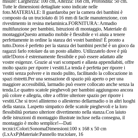
misure: Larghezza: 100 cm, Altezza: 168 cm, Profondità: 50 cm.
Tutte le dimensioni dettagliate sono indicate nelle
foto.MATERIALE: Il guardaroba per la camera dei bambini è
composto da un truciolato di 16 mm di facile manutenzione, con
rivestimento in resina melaminica.FORNITURA: Armadio
multifunzione per bambini, Istruzioni di montaggio, Materiale di
montaggioQuesto armadio mobile è flessibile e vi aiuta a tenere
perfettamente in ordine la stanza dei vostri bambini! È pronto a
tutto.Doros è perfetto per la stanza dei bambini perché è un gioco da
ragazzi farlo rotolare da un posto allaltro. Utilizzatelo dove è più
utile!Doros è estremamente flessibile e può essere adattato alle
vostre esigenze. Grazie ai vari scomparti e allasta appendiabiti, offre
molto spazio per riporre i vestiti.La tenda è perfetta per riporre i
vestiti senza polvere e in modo pulito, facilitando la collocazione in
spazi ristretti.Per una sensazione di spazio più aperto o per una
maggiore accessibilità, larmadio può essere collocato anche senza la
tenda.Le quattro scatole pieghevoli per bambini aggiungono ancora
più colore e allegria, oltre a offrire ulteriore spazio per riporre i
vestiti.Che si trovi allinterno o allesterno dellarmadio o in altri luoghi
della stanza. Laspetto simpatico delle scatole pieghevoli e la loro
flessibilità portano ulteriore divertimento nella stanza.Con laiuto
delle istruzioni di montaggio illustrate incluse nella consegna, il
montaggio è molto semplice!---Dati
tecnici:Colori:SonomaDimensioni:100 x 168 x 50 cm
(LxAxP)Materiale:Pannello truciolare, 16