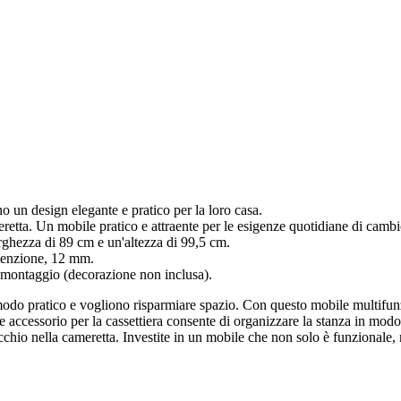
no un design elegante e pratico per la loro casa.
ameretta. Un mobile pratico e attraente per le esigenze quotidiane di camb
ghezza di 89 cm e un'altezza di 99,5 cm.
tenzione, 12 mm.
 montaggio (decorazione non inclusa).
n modo pratico e vogliono risparmiare spazio. Con questo mobile multifu
ome accessorio per la cassettiera consente di organizzare la stanza in mo
occhio nella cameretta. Investite in un mobile che non solo è funzionale, 