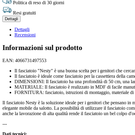
Politica di reso di 30 giorni
Resi gratuiti
Dettagli
Dettagli
Recensioni
Informazioni sul prodotto
EAN: 4066731497553
Il fasciatoio "Nesty" è una buona scelta per i genitori che cerca
Il fasciatoio è ideale come fasciatoio per la cassettiera della c
DIMENSIONI: Il fasciatoio ha una profondità di 50 cm, una lar
MATERIALE: Il fasciatoio è realizzato in MDF di facile manu
FORNITURA: fasciatoio, istruzioni di montaggio, materiale di
Il fasciatoio Nesty è la soluzione ideale per i genitori che pensano i
elegante mobile da salotto. La possibilità di utilizzare il fasciatoio c
anche la lavorazione di alta qualità rende il fasciatoio un bel colpo d'
---
Dati tecnici: