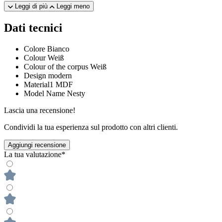
Leggi di più
Leggi meno
Dati tecnici
Colore
Bianco
Colour
Weiß
Colour of the corpus
Weiß
Design
modern
Material1
MDF
Model Name
Nesty
Lascia una recensione!
Condividi la tua esperienza sul prodotto con altri clienti.
Aggiungi recensione
La tua valutazione*