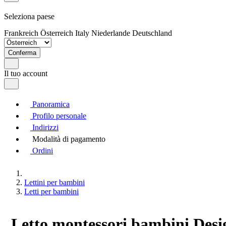
Seleziona paese
Frankreich
Österreich
Italy
Niederlande
Deutschland
Conferma
Il tuo account
Panoramica
Profilo personale
Indirizzi
Modalità di pagamento
Ordini
Lettini per bambini
Letti per bambini
Letto montessori bambini Desig