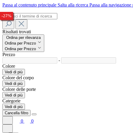
Passa al contenuto principale
Salta alla ricerca
Passa alla navigazione 
-27%
-22%
-24%
-27%
-26%
-33%
-34%
-24%
-27%
Risultati trovati
Ordina per rilevanza
Ordina per Prezzo
Ordina per Prezzo
Prezzo
-
Colore
Vedi di più
Colore del corpo
Vedi di più
Colore delle porte
Vedi di più
Categorie
Vedi di più
Cancella filtro
0
0