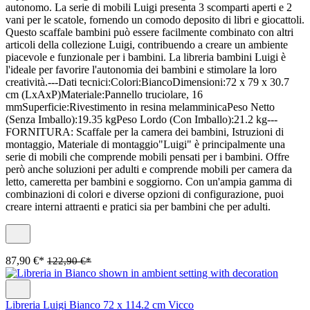
autonomo. La serie di mobili Luigi presenta 3 scomparti aperti e 2
vani per le scatole, fornendo un comodo deposito di libri e giocattoli.
Questo scaffale bambini può essere facilmente combinato con altri
articoli della collezione Luigi, contribuendo a creare un ambiente
piacevole e funzionale per i bambini. La libreria bambini Luigi è
l'ideale per favorire l'autonomia dei bambini e stimolare la loro
creatività.---Dati tecnici:Colori:BiancoDimensioni:72 x 79 x 30.7
cm (LxAxP)Materiale:Pannello truciolare, 16
mmSuperficie:Rivestimento in resina melamminicaPeso Netto
(Senza Imballo):19.35 kgPeso Lordo (Con Imballo):21.2 kg---
FORNITURA: Scaffale per la camera dei bambini, Istruzioni di
montaggio, Materiale di montaggio"Luigi" è principalmente una
serie di mobili che comprende mobili pensati per i bambini. Offre
però anche soluzioni per adulti e comprende mobili per camera da
letto, cameretta per bambini e soggiorno. Con un'ampia gamma di
combinazioni di colori e diverse opzioni di configurazione, puoi
creare interni attraenti e pratici sia per bambini che per adulti.
87,90 €*
122,90 €*
Libreria Luigi Bianco 72 x 114.2 cm Vicco