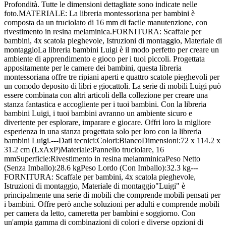
Profondità. Tutte le dimensioni dettagliate sono indicate nelle
foto.MATERIALE: La libreria montessoriana per bambini è
composta da un truciolato di 16 mm di facile manutenzione, con
rivestimento in resina melaminica.FORNITURA: Scaffale per
bambini, 4x scatola pieghevole, Istruzioni di montaggio, Materiale di
montaggioLa libreria bambini Luigi è il modo perfetto per creare un
ambiente di apprendimento e gioco per i tuoi piccoli. Progettata
appositamente per le camere dei bambini, questa libreria
montessoriana offre tre ripiani aperti e quattro scatole pieghevoli per
un comodo deposito di libri e giocattoli. La serie di mobili Luigi può
essere combinata con altri articoli della collezione per creare una
stanza fantastica e accogliente per i tuoi bambini. Con la libreria
bambini Luigi, i tuoi bambini avranno un ambiente sicuro e
divertente per esplorare, imparare e giocare. Offri loro la migliore
esperienza in una stanza progettata solo per loro con la libreria
bambini Luigi.---Dati tecnici:Colori:BiancoDimensioni:72 x 114.2 x
31.2 cm (LxAxP)Materiale:Pannello truciolare, 16
mmSuperficie:Rivestimento in resina melamminicaPeso Netto
(Senza Imballo):28.6 kgPeso Lordo (Con Imballo):32.3 kg---
FORNITURA: Scaffale per bambini, 4x scatola pieghevole,
Istruzioni di montaggio, Materiale di montaggio"Luigi" è
principalmente una serie di mobili che comprende mobili pensati per
i bambini. Offre però anche soluzioni per adulti e comprende mobili
per camera da letto, cameretta per bambini e soggiorno. Con
un'ampia gamma di combinazioni di colori e diverse opzioni di