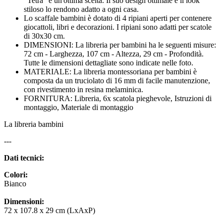
"Tetra" è un'ottima scelta. Il suo design ottimale e il look
stiloso lo rendono adatto a ogni casa.
Lo scaffale bambini è dotato di 4 ripiani aperti per contenere
giocattoli, libri e decorazioni. I ripiani sono adatti per scatole
di 30x30 cm.
DIMENSIONI: La libreria per bambini ha le seguenti misure:
72 cm - Larghezza, 107 cm - Altezza, 29 cm - Profondità.
Tutte le dimensioni dettagliate sono indicate nelle foto.
MATERIALE: La libreria montessoriana per bambini è
composta da un truciolato di 16 mm di facile manutenzione,
con rivestimento in resina melaminica.
FORNITURA: Libreria, 6x scatola pieghevole, Istruzioni di
montaggio, Materiale di montaggio
La libreria bambini
---
Dati tecnici:
Colori:
Bianco
Dimensioni:
72 x 107.8 x 29 cm (LxAxP)