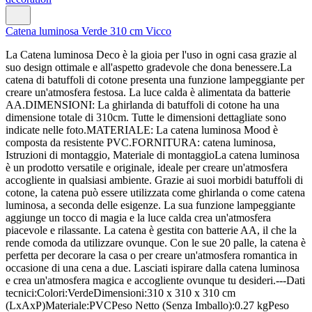
Catena luminosa Verde 310 cm Vicco
La Catena luminosa Deco è la gioia per l'uso in ogni casa grazie al
suo design ottimale e all'aspetto gradevole che dona benessere.La
catena di batuffoli di cotone presenta una funzione lampeggiante per
creare un'atmosfera festosa. La luce calda è alimentata da batterie
AA.DIMENSIONI: La ghirlanda di batuffoli di cotone ha una
dimensione totale di 310cm. Tutte le dimensioni dettagliate sono
indicate nelle foto.MATERIALE: La catena luminosa Mood è
composta da resistente PVC.FORNITURA: catena luminosa,
Istruzioni di montaggio, Materiale di montaggioLa catena luminosa
è un prodotto versatile e originale, ideale per creare un'atmosfera
accogliente in qualsiasi ambiente. Grazie ai suoi morbidi batuffoli di
cotone, la catena può essere utilizzata come ghirlanda o come catena
luminosa, a seconda delle esigenze. La sua funzione lampeggiante
aggiunge un tocco di magia e la luce calda crea un'atmosfera
piacevole e rilassante. La catena è gestita con batterie AA, il che la
rende comoda da utilizzare ovunque. Con le sue 20 palle, la catena è
perfetta per decorare la casa o per creare un'atmosfera romantica in
occasione di una cena a due. Lasciati ispirare dalla catena luminosa
e crea un'atmosfera magica e accogliente ovunque tu desideri.---Dati
tecnici:Colori:VerdeDimensioni:310 x 310 x 310 cm
(LxAxP)Materiale:PVCPeso Netto (Senza Imballo):0.27 kgPeso