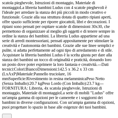
scatola pieghevole, Istruzioni di montaggio, Materiale di
montaggioLa libreria bambini Ludus con 4 scatole pieghevoli è
l'ideale per arredare la stanza dei più piccoli in modo creativo e
funzionale. Grazie alla sua struttura dotata di quattro ripiani aperti,
offre spazio sufficiente per riporre giocattoli, libri e decorazioni. I
ripiani sono pensati per ospitare scatole di dimensioni 30x30, che
permettono di organizzare al meglio gli oggetti e di tenere sempre in
ordine la stanza dei bambini. La libreria Ludus appartiene ad una
serie di arredi montessoriani, pensati appositamente per stimolare la
creatività e l'autonomia dei bambini. Grazie alle sue linee semplici e
pulite, si adatta perfettamente ad ogni tipo di arredamento e di stile.
Acquistare la libreria bambini Ludus è la scelta giusta per dare alla
stanza dei bambini un tocco di originalità e praticità, donando loro
un posto dove poter esprimere la loro fantasia e creatività.---Dati
tecnici:Colori:BiancoDimensioni:142.5 x 36.2 x 33 cm
(LxAxP)Materiale:Pannello truciolare, 16
mmSuperficie:Rivestimento in resina melamminicaPeso Netto
(Senza Imballo):20.7 kgPeso Lordo (Con Imballo):23.7 kg---
FORNITURA: Libreria, 4x scatola pieghevole, Istruzioni di
montaggio, Materiale di montaggioLa serie di mobili "Ludus" offre
un'ampia gamma di opzioni per le camerette e i soggiorni dei
bambini in diverse configurazioni. Con un'ampia gamma di opzioni,
puoi progettare lo spazio in base alle esigenze dei tuoi bambini.