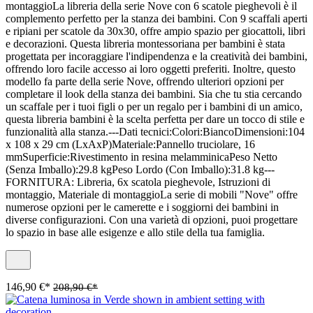
montaggioLa libreria della serie Nove con 6 scatole pieghevoli è il
complemento perfetto per la stanza dei bambini. Con 9 scaffali aperti
e ripiani per scatole da 30x30, offre ampio spazio per giocattoli, libri
e decorazioni. Questa libreria montessoriana per bambini è stata
progettata per incoraggiare l'indipendenza e la creatività dei bambini,
offrendo loro facile accesso ai loro oggetti preferiti. Inoltre, questo
modello fa parte della serie Nove, offrendo ulteriori opzioni per
completare il look della stanza dei bambini. Sia che tu stia cercando
un scaffale per i tuoi figli o per un regalo per i bambini di un amico,
questa libreria bambini è la scelta perfetta per dare un tocco di stile e
funzionalità alla stanza.---Dati tecnici:Colori:BiancoDimensioni:104
x 108 x 29 cm (LxAxP)Materiale:Pannello truciolare, 16
mmSuperficie:Rivestimento in resina melamminicaPeso Netto
(Senza Imballo):29.8 kgPeso Lordo (Con Imballo):31.8 kg---
FORNITURA: Libreria, 6x scatola pieghevole, Istruzioni di
montaggio, Materiale di montaggioLa serie di mobili "Nove" offre
numerose opzioni per le camerette e i soggiorni dei bambini in
diverse configurazioni. Con una varietà di opzioni, puoi progettare
lo spazio in base alle esigenze e allo stile della tua famiglia.
146,90 €*
208,90 €*