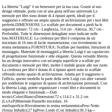
La libreria "Luigi" è un benessere per la tua casa. Grazie al suo
design ottimale, porta con sé una gioia nell'uso universale.Le
mensole per libri sono dotate di 4 ripiani aperti, ideali per il
soggiorno e offrono un ampio spazio di archiviazione per i tuoi libri
preferiti.DIMENSIONI: Lo scaffale per documenti a piedi ha le
seguenti misure: 72 cm - Larghezza, 114 cm - Altezza, 30,7 cm -
Profondità. Tutte le dimensioni dettagliate sono indicate nelle
foto.MATERIALE: La credenza per libri è composta da un
truciolato di 16 mm di facile manutenzione, con rivestimento in
resina melaminica.FORNITURA: Scaffale per bambini, Istruzioni di
montaggio, Materiale di montaggioLa libreria Luigi è un capolavoro
di progettazione funzionale e stile elegante. Questa versatile libreria
ha un design innovativo con un'ampia superficie a scaffale per
documenti e mensole per libri, inoltre è mobile grazie alle sue ruote.
La credenza per libri è dotata di 4 ripiani aperti sotto lo scaffale
offrendo molto spazio di archiviazione. Adatta per il soggiorno o
l'ufficio, questo modello fa parte della serie Luigi con altre varianti
per soddisfare le esigenze di spazio di archiviazione personali. Con
la libreria Luigi, potete organizzare i vostri libri e documenti in
modo elegante e funzionale.---Dati
tecnici:Colori:BiancoDimensioni:72 x 114.2 x 31.2 cm
(LxAxP)Materiale:Pannello truciolare, 16
mmSuperficie:Rivestimento in resina melamminicaPeso Netto
(Senza Imballo):27 kgPeso Lordo (Con Imballo):30.3 kg---