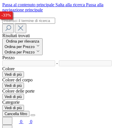
Passa al contenuto principale
Salta alla ricerca
Passa alla
navigazione principale
-29%
-28%
-29%
-27%
-30%
-33%
Risultati trovati
Ordina per rilevanza
Ordina per Prezzo
Ordina per Prezzo
Prezzo
-
Colore
Vedi di più
Colore del corpo
Vedi di più
Colore delle porte
Vedi di più
Categorie
Vedi di più
Cancella filtro
0
0