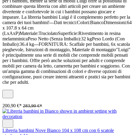
per i bambini, mentre la serie di mobili Luigi offre la possibilità di
combinare questa libreria con altri articoli per creare un ambiente
divertente e confortevole in cui i bambini possano giocare e
imparare. La libreria bambini Luigi è il complemento perfetto per la
camera dei tuoi bambini!---Dati tecnici:Colori:BiancoDimensioni:64
x 107.8 x 64 cm
(LxAxP)Materiale:TruciolatoSuperficie:Rivestimento in resina
melamminicaPeso Netto (Senza Imballo):32 kgPeso Lordo (Con
Imballo):36.4 kg---FORNITURA: Scaffale per bambini, 6x scatola
pieghevole, Istruzioni di montaggio, Materiale di montaggio"Luigi"
è principalmente una serie di mobili che comprende mobili pensati
per i bambini. Offre però anche soluzioni per adulti e comprende
mobili per camera da letto, cameretta per bambini e soggiorno. Con
un'ampia gamma di combinazioni di colori e diverse opzioni di
configurazione, puoi creare interni attraenti e pratici sia per bambini
che per adulti.
200,90 €*
283,90 €*
Libreria bambini Nove Bianco 104 x 108 cm con 6 scatole