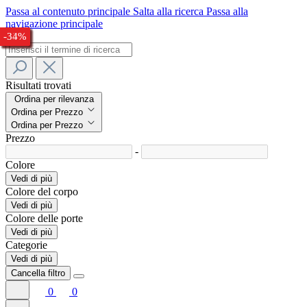
Passa al contenuto principale
Salta alla ricerca
Passa alla
navigazione principale
-33%
-29%
-26%
-29%
-30%
-28%
-24%
-28%
-30%
-28%
-27%
-33%
-34%
Risultati trovati
Ordina per rilevanza
Ordina per Prezzo
Ordina per Prezzo
Prezzo
-
Colore
Vedi di più
Colore del corpo
Vedi di più
Colore delle porte
Vedi di più
Categorie
Vedi di più
Cancella filtro
0
0