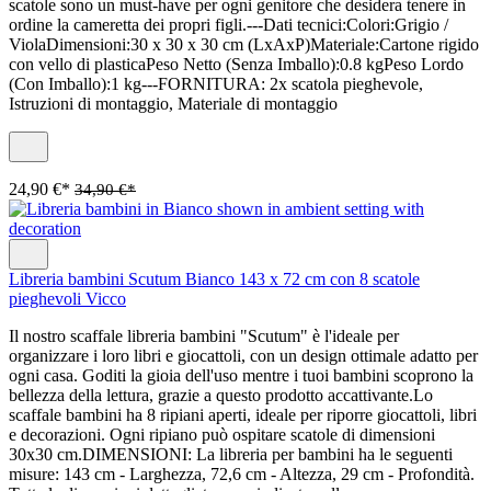
scatole sono un must-have per ogni genitore che desidera tenere in
ordine la cameretta dei propri figli.---Dati tecnici:Colori:Grigio /
ViolaDimensioni:30 x 30 x 30 cm (LxAxP)Materiale:Cartone rigido
con vello di plasticaPeso Netto (Senza Imballo):0.8 kgPeso Lordo
(Con Imballo):1 kg---FORNITURA: 2x scatola pieghevole,
Istruzioni di montaggio, Materiale di montaggio
24,90 €*
34,90 €*
Libreria bambini Scutum Bianco 143 x 72 cm con 8 scatole
pieghevoli Vicco
Il nostro scaffale libreria bambini "Scutum" è l'ideale per
organizzare i loro libri e giocattoli, con un design ottimale adatto per
ogni casa. Goditi la gioia dell'uso mentre i tuoi bambini scoprono la
bellezza della lettura, grazie a questo prodotto accattivante.Lo
scaffale bambini ha 8 ripiani aperti, ideale per riporre giocattoli, libri
e decorazioni. Ogni ripiano può ospitare scatole di dimensioni
30x30 cm.DIMENSIONI: La libreria per bambini ha le seguenti
misure: 143 cm - Larghezza, 72,6 cm - Altezza, 29 cm - Profondità.