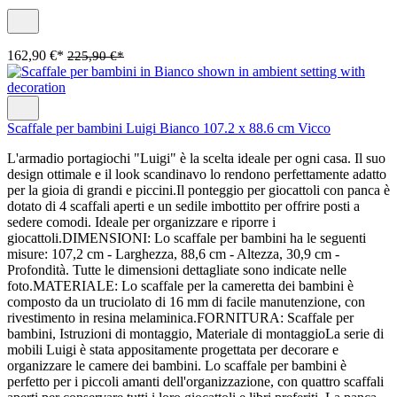
162,90 €*
225,90 €*
Scaffale per bambini Luigi Bianco 107.2 x 88.6 cm Vicco
L'armadio portagiochi "Luigi" è la scelta ideale per ogni casa. Il suo
design ottimale e il look scandinavo lo rendono perfettamente adatto
per la gioia di grandi e piccini.Il ponteggio per giocattoli con panca è
dotato di 4 scaffali aperti e un sedile imbottito per offrire posti a
sedere comodi. Ideale per organizzare e riporre i
giocattoli.DIMENSIONI: Lo scaffale per bambini ha le seguenti
misure: 107,2 cm - Larghezza, 88,6 cm - Altezza, 30,9 cm -
Profondità. Tutte le dimensioni dettagliate sono indicate nelle
foto.MATERIALE: Lo scaffale per la cameretta dei bambini è
composto da un truciolato di 16 mm di facile manutenzione, con
rivestimento in resina melaminica.FORNITURA: Scaffale per
bambini, Istruzioni di montaggio, Materiale di montaggioLa serie di
mobili Luigi è stata appositamente progettata per decorare e
organizzare le camere dei bambini. Lo scaffale per bambini è
perfetto per i piccoli amanti dell'organizzazione, con quattro scaffali