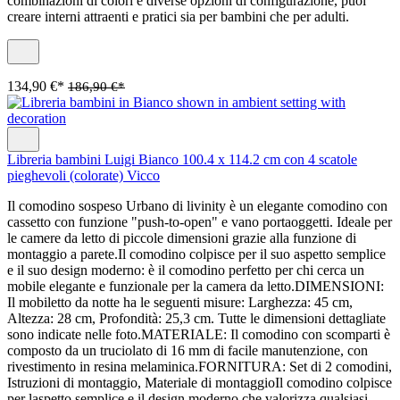
combinazioni di colori e diverse opzioni di configurazione, puoi
creare interni attraenti e pratici sia per bambini che per adulti.
134,90 €*
186,90 €*
Libreria bambini Luigi Bianco 100.4 x 114.2 cm con 4 scatole
pieghevoli (colorate) Vicco
Il comodino sospeso Urbano di livinity è un elegante comodino con
cassetto con funzione "push-to-open" e vano portaoggetti. Ideale per
le camere da letto di piccole dimensioni grazie alla funzione di
montaggio a parete.Il comodino colpisce per il suo aspetto semplice
e il suo design moderno: è il comodino perfetto per chi cerca un
mobile elegante e funzionale per la camera da letto.DIMENSIONI:
Il mobiletto da notte ha le seguenti misure: Larghezza: 45 cm,
Altezza: 28 cm, Profondità: 25,3 cm. Tutte le dimensioni dettagliate
sono indicate nelle foto.MATERIALE: Il comodino con scomparti è
composto da un truciolato di 16 mm di facile manutenzione, con
rivestimento in resina melaminica.FORNITURA: Set di 2 comodini,
Istruzioni di montaggio, Materiale di montaggioIl comodino colpisce
per laspetto semplice e il design moderno che valorizza qualsiasi