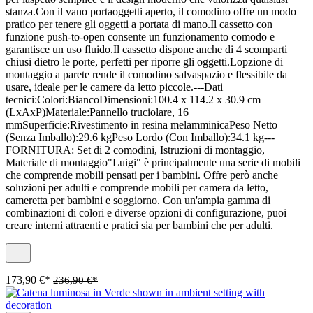
stanza.Con il vano portaoggetti aperto, il comodino offre un modo
pratico per tenere gli oggetti a portata di mano.Il cassetto con
funzione push-to-open consente un funzionamento comodo e
garantisce un uso fluido.Il cassetto dispone anche di 4 scomparti
chiusi dietro le porte, perfetti per riporre gli oggetti.Lopzione di
montaggio a parete rende il comodino salvaspazio e flessibile da
usare, ideale per le camere da letto piccole.---Dati
tecnici:Colori:BiancoDimensioni:100.4 x 114.2 x 30.9 cm
(LxAxP)Materiale:Pannello truciolare, 16
mmSuperficie:Rivestimento in resina melamminicaPeso Netto
(Senza Imballo):29.6 kgPeso Lordo (Con Imballo):34.1 kg---
FORNITURA: Set di 2 comodini, Istruzioni di montaggio,
Materiale di montaggio"Luigi" è principalmente una serie di mobili
che comprende mobili pensati per i bambini. Offre però anche
soluzioni per adulti e comprende mobili per camera da letto,
cameretta per bambini e soggiorno. Con un'ampia gamma di
combinazioni di colori e diverse opzioni di configurazione, puoi
creare interni attraenti e pratici sia per bambini che per adulti.
173,90 €*
236,90 €*