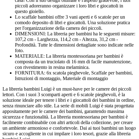
casa! Con il suo design ottimale e l'aspetto gradevole, i tuoi
piccoli adoreranno organizzare i loro libri e giocattoli in
questo gioiello.
Lo scaffale bambini offre 3 vani aperti e 6 scatole per un
comodo deposito di libri e giocattoli. Una soluzione pratica
per l'organizzazione della camera dei piccoli.
DIMENSIONI: La libreria per bambini ha le seguenti misure:
107,2 cm - Larghezza, 114,2 cm - Altezza, 31,2 cm -
Profondità. Tutte le dimensioni dettagliate sono indicate nelle
foto.
MATERIALE: La libreria montessoriana per bambini è
composta da un truciolato di 16 mm di facile manutenzione,
con rivestimento in resina melaminica.
FORNITURA: 6x scatola pieghevole, Scaffale per bambini,
Istruzioni di montaggio, Materiale di montaggio
La libreria bambini Luigi è un must-have per le camere dei piccoli
lettori. Con i suoi 3 scomparti aperti e 6 scatole pieghevoli, è la
soluzione ideale per tenere i libri e i giocattoli dei bambini in ordine,
senza rinunciare allo stile. La serie di mobili Luigi è stata progettata
appositamente per le camere dei bambini, garantendo massima
sicurezza e funzionalità. La libreria montessoriana per bambini è
facilmente combinabile con altri articoli della collezione, per creare
un ambiente armonioso e confortevole. Dai ai tuoi bambini un luogo
sicuro e accogliente in cui impilare i loro tesori, grazie alla libreria