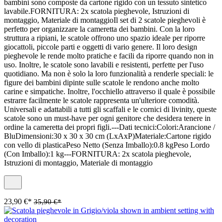
bambini sono composte da cartone rigido con un tessuto sintetico
lavabile.FORNITURA: 2x scatola pieghevole, Istruzioni di
montaggio, Materiale di montaggioIl set di 2 scatole pieghevoli è
perfetto per organizzare la cameretta dei bambini. Con la loro
struttura a ripiani, le scatole offrono uno spazio ideale per riporre
giocattoli, piccole parti e oggetti di vario genere. Il loro design
pieghevole le rende molto pratiche e facili da riporre quando non in
uso. Inoltre, le scatole sono lavabili e resistenti, perfette per l'uso
quotidiano. Ma non è solo la loro funzionalità a renderle speciali: le
figure dei bambini dipinte sulle scatole le rendono anche molto
carine e simpatiche. Inoltre, l'occhiello attraverso il quale è possibile
estrarre facilmente le scatole rappresenta un'ulteriore comodità.
Universali e adattabili a tutti gli scaffali e le cornici di livinity, queste
scatole sono un must-have per ogni genitore che desidera tenere in
ordine la cameretta dei propri figli.---Dati tecnici:Colori:Arancione /
BluDimensioni:30 x 30 x 30 cm (LxAxP)Materiale:Cartone rigido
con vello di plasticaPeso Netto (Senza Imballo):0.8 kgPeso Lordo
(Con Imballo):1 kg---FORNITURA: 2x scatola pieghevole,
Istruzioni di montaggio, Materiale di montaggio
23,90 €*
35,90 €*