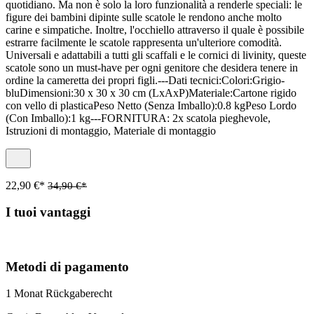
quotidiano. Ma non è solo la loro funzionalità a renderle speciali: le
figure dei bambini dipinte sulle scatole le rendono anche molto
carine e simpatiche. Inoltre, l'occhiello attraverso il quale è possibile
estrarre facilmente le scatole rappresenta un'ulteriore comodità.
Universali e adattabili a tutti gli scaffali e le cornici di livinity, queste
scatole sono un must-have per ogni genitore che desidera tenere in
ordine la cameretta dei propri figli.---Dati tecnici:Colori:Grigio-
bluDimensioni:30 x 30 x 30 cm (LxAxP)Materiale:Cartone rigido
con vello di plasticaPeso Netto (Senza Imballo):0.8 kgPeso Lordo
(Con Imballo):1 kg---FORNITURA: 2x scatola pieghevole,
Istruzioni di montaggio, Materiale di montaggio
22,90 €*
34,90 €*
I tuoi vantaggi
Metodi di pagamento
1 Monat Rückgaberecht