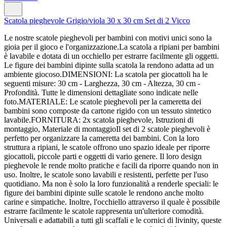
Scatola pieghevole Grigio/viola 30 x 30 cm Set di 2 Vicco
Le nostre scatole pieghevoli per bambini con motivi unici sono la
gioia per il gioco e l'organizzazione.La scatola a ripiani per bambini
è lavabile e dotata di un occhiello per estrarre facilmente gli oggetti.
Le figure dei bambini dipinte sulla scatola la rendono adatta ad un
ambiente giocoso.DIMENSIONI: La scatola per giocattoli ha le
seguenti misure: 30 cm - Larghezza, 30 cm - Altezza, 30 cm -
Profondità. Tutte le dimensioni dettagliate sono indicate nelle
foto.MATERIALE: Le scatole pieghevoli per la cameretta dei
bambini sono composte da cartone rigido con un tessuto sintetico
lavabile.FORNITURA: 2x scatola pieghevole, Istruzioni di
montaggio, Materiale di montaggioIl set di 2 scatole pieghevoli è
perfetto per organizzare la cameretta dei bambini. Con la loro
struttura a ripiani, le scatole offrono uno spazio ideale per riporre
giocattoli, piccole parti e oggetti di vario genere. Il loro design
pieghevole le rende molto pratiche e facili da riporre quando non in
uso. Inoltre, le scatole sono lavabili e resistenti, perfette per l'uso
quotidiano. Ma non è solo la loro funzionalità a renderle speciali: le
figure dei bambini dipinte sulle scatole le rendono anche molto
carine e simpatiche. Inoltre, l'occhiello attraverso il quale è possibile
estrarre facilmente le scatole rappresenta un'ulteriore comodità.
Universali e adattabili a tutti gli scaffali e le cornici di livinity, queste