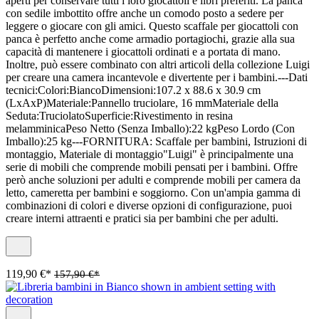
aperti per conservare tutti i loro giocattoli e libri preferiti. La panca
con sedile imbottito offre anche un comodo posto a sedere per
leggere o giocare con gli amici. Questo scaffale per giocattoli con
panca è perfetto anche come armadio portagiochi, grazie alla sua
capacità di mantenere i giocattoli ordinati e a portata di mano.
Inoltre, può essere combinato con altri articoli della collezione Luigi
per creare una camera incantevole e divertente per i bambini.---Dati
tecnici:Colori:BiancoDimensioni:107.2 x 88.6 x 30.9 cm
(LxAxP)Materiale:Pannello truciolare, 16 mmMateriale della
Seduta:TruciolatoSuperficie:Rivestimento in resina
melamminicaPeso Netto (Senza Imballo):22 kgPeso Lordo (Con
Imballo):25 kg---FORNITURA: Scaffale per bambini, Istruzioni di
montaggio, Materiale di montaggio"Luigi" è principalmente una
serie di mobili che comprende mobili pensati per i bambini. Offre
però anche soluzioni per adulti e comprende mobili per camera da
letto, cameretta per bambini e soggiorno. Con un'ampia gamma di
combinazioni di colori e diverse opzioni di configurazione, puoi
creare interni attraenti e pratici sia per bambini che per adulti.
119,90 €*
157,90 €*