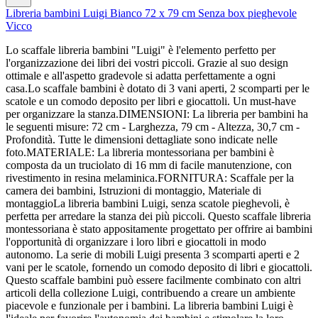
Libreria bambini Luigi Bianco 72 x 79 cm Senza box pieghevole
Vicco
Lo scaffale libreria bambini "Luigi" è l'elemento perfetto per
l'organizzazione dei libri dei vostri piccoli. Grazie al suo design
ottimale e all'aspetto gradevole si adatta perfettamente a ogni
casa.Lo scaffale bambini è dotato di 3 vani aperti, 2 scomparti per le
scatole e un comodo deposito per libri e giocattoli. Un must-have
per organizzare la stanza.DIMENSIONI: La libreria per bambini ha
le seguenti misure: 72 cm - Larghezza, 79 cm - Altezza, 30,7 cm -
Profondità. Tutte le dimensioni dettagliate sono indicate nelle
foto.MATERIALE: La libreria montessoriana per bambini è
composta da un truciolato di 16 mm di facile manutenzione, con
rivestimento in resina melaminica.FORNITURA: Scaffale per la
camera dei bambini, Istruzioni di montaggio, Materiale di
montaggioLa libreria bambini Luigi, senza scatole pieghevoli, è
perfetta per arredare la stanza dei più piccoli. Questo scaffale libreria
montessoriana è stato appositamente progettato per offrire ai bambini
l'opportunità di organizzare i loro libri e giocattoli in modo
autonomo. La serie di mobili Luigi presenta 3 scomparti aperti e 2
vani per le scatole, fornendo un comodo deposito di libri e giocattoli.
Questo scaffale bambini può essere facilmente combinato con altri
articoli della collezione Luigi, contribuendo a creare un ambiente
piacevole e funzionale per i bambini. La libreria bambini Luigi è