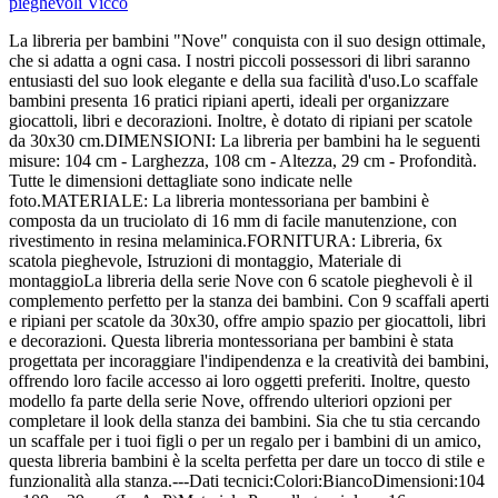
pieghevoli Vicco
La libreria per bambini "Nove" conquista con il suo design ottimale,
che si adatta a ogni casa. I nostri piccoli possessori di libri saranno
entusiasti del suo look elegante e della sua facilità d'uso.Lo scaffale
bambini presenta 16 pratici ripiani aperti, ideali per organizzare
giocattoli, libri e decorazioni. Inoltre, è dotato di ripiani per scatole
da 30x30 cm.DIMENSIONI: La libreria per bambini ha le seguenti
misure: 104 cm - Larghezza, 108 cm - Altezza, 29 cm - Profondità.
Tutte le dimensioni dettagliate sono indicate nelle
foto.MATERIALE: La libreria montessoriana per bambini è
composta da un truciolato di 16 mm di facile manutenzione, con
rivestimento in resina melaminica.FORNITURA: Libreria, 6x
scatola pieghevole, Istruzioni di montaggio, Materiale di
montaggioLa libreria della serie Nove con 6 scatole pieghevoli è il
complemento perfetto per la stanza dei bambini. Con 9 scaffali aperti
e ripiani per scatole da 30x30, offre ampio spazio per giocattoli, libri
e decorazioni. Questa libreria montessoriana per bambini è stata
progettata per incoraggiare l'indipendenza e la creatività dei bambini,
offrendo loro facile accesso ai loro oggetti preferiti. Inoltre, questo
modello fa parte della serie Nove, offrendo ulteriori opzioni per
completare il look della stanza dei bambini. Sia che tu stia cercando
un scaffale per i tuoi figli o per un regalo per i bambini di un amico,
questa libreria bambini è la scelta perfetta per dare un tocco di stile e
funzionalità alla stanza.---Dati tecnici:Colori:BiancoDimensioni:104