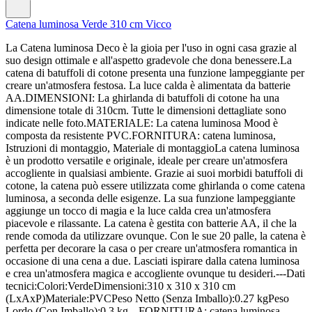
Catena luminosa Verde 310 cm Vicco
La Catena luminosa Deco è la gioia per l'uso in ogni casa grazie al
suo design ottimale e all'aspetto gradevole che dona benessere.La
catena di batuffoli di cotone presenta una funzione lampeggiante per
creare un'atmosfera festosa. La luce calda è alimentata da batterie
AA.DIMENSIONI: La ghirlanda di batuffoli di cotone ha una
dimensione totale di 310cm. Tutte le dimensioni dettagliate sono
indicate nelle foto.MATERIALE: La catena luminosa Mood è
composta da resistente PVC.FORNITURA: catena luminosa,
Istruzioni di montaggio, Materiale di montaggioLa catena luminosa
è un prodotto versatile e originale, ideale per creare un'atmosfera
accogliente in qualsiasi ambiente. Grazie ai suoi morbidi batuffoli di
cotone, la catena può essere utilizzata come ghirlanda o come catena
luminosa, a seconda delle esigenze. La sua funzione lampeggiante
aggiunge un tocco di magia e la luce calda crea un'atmosfera
piacevole e rilassante. La catena è gestita con batterie AA, il che la
rende comoda da utilizzare ovunque. Con le sue 20 palle, la catena è
perfetta per decorare la casa o per creare un'atmosfera romantica in
occasione di una cena a due. Lasciati ispirare dalla catena luminosa
e crea un'atmosfera magica e accogliente ovunque tu desideri.---Dati
tecnici:Colori:VerdeDimensioni:310 x 310 x 310 cm
(LxAxP)Materiale:PVCPeso Netto (Senza Imballo):0.27 kgPeso
Lordo (Con Imballo):0.3 kg---FORNITURA: catena luminosa,