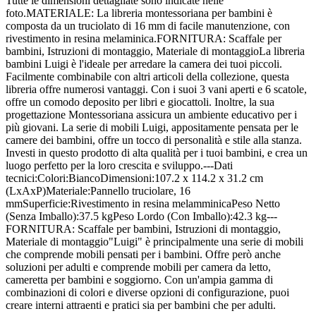
Tutte le dimensioni dettagliate sono indicate nelle
foto.MATERIALE: La libreria montessoriana per bambini è
composta da un truciolato di 16 mm di facile manutenzione, con
rivestimento in resina melaminica.FORNITURA: Scaffale per
bambini, Istruzioni di montaggio, Materiale di montaggioLa libreria
bambini Luigi è l'ideale per arredare la camera dei tuoi piccoli.
Facilmente combinabile con altri articoli della collezione, questa
libreria offre numerosi vantaggi. Con i suoi 3 vani aperti e 6 scatole,
offre un comodo deposito per libri e giocattoli. Inoltre, la sua
progettazione Montessoriana assicura un ambiente educativo per i
più giovani. La serie di mobili Luigi, appositamente pensata per le
camere dei bambini, offre un tocco di personalità e stile alla stanza.
Investi in questo prodotto di alta qualità per i tuoi bambini, e crea un
luogo perfetto per la loro crescita e sviluppo.---Dati
tecnici:Colori:BiancoDimensioni:107.2 x 114.2 x 31.2 cm
(LxAxP)Materiale:Pannello truciolare, 16
mmSuperficie:Rivestimento in resina melamminicaPeso Netto
(Senza Imballo):37.5 kgPeso Lordo (Con Imballo):42.3 kg---
FORNITURA: Scaffale per bambini, Istruzioni di montaggio,
Materiale di montaggio"Luigi" è principalmente una serie di mobili
che comprende mobili pensati per i bambini. Offre però anche
soluzioni per adulti e comprende mobili per camera da letto,
cameretta per bambini e soggiorno. Con un'ampia gamma di
combinazioni di colori e diverse opzioni di configurazione, puoi
creare interni attraenti e pratici sia per bambini che per adulti.