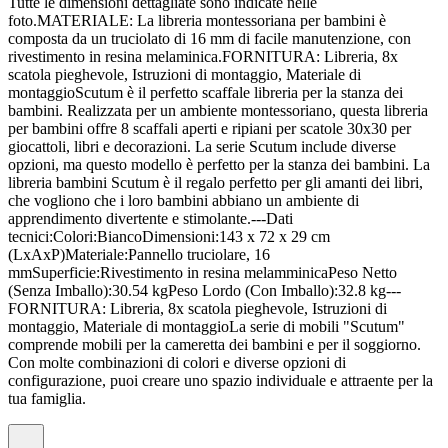
Tutte le dimensioni dettagliate sono indicate nelle
foto.MATERIALE: La libreria montessoriana per bambini è
composta da un truciolato di 16 mm di facile manutenzione, con
rivestimento in resina melaminica.FORNITURA: Libreria, 8x
scatola pieghevole, Istruzioni di montaggio, Materiale di
montaggioScutum è il perfetto scaffale libreria per la stanza dei
bambini. Realizzata per un ambiente montessoriano, questa libreria
per bambini offre 8 scaffali aperti e ripiani per scatole 30x30 per
giocattoli, libri e decorazioni. La serie Scutum include diverse
opzioni, ma questo modello è perfetto per la stanza dei bambini. La
libreria bambini Scutum è il regalo perfetto per gli amanti dei libri,
che vogliono che i loro bambini abbiano un ambiente di
apprendimento divertente e stimolante.---Dati
tecnici:Colori:BiancoDimensioni:143 x 72 x 29 cm
(LxAxP)Materiale:Pannello truciolare, 16
mmSuperficie:Rivestimento in resina melamminicaPeso Netto
(Senza Imballo):30.54 kgPeso Lordo (Con Imballo):32.8 kg---
FORNITURA: Libreria, 8x scatola pieghevole, Istruzioni di
montaggio, Materiale di montaggioLa serie di mobili "Scutum"
comprende mobili per la cameretta dei bambini e per il soggiorno.
Con molte combinazioni di colori e diverse opzioni di
configurazione, puoi creare uno spazio individuale e attraente per la
tua famiglia.