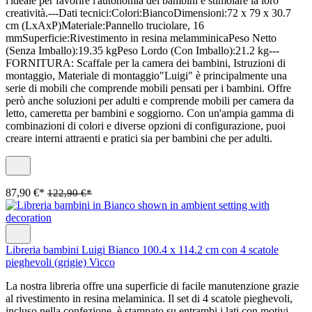
l'ideale per favorire l'autonomia dei bambini e stimolare la loro
creatività.---Dati tecnici:Colori:BiancoDimensioni:72 x 79 x 30.7
cm (LxAxP)Materiale:Pannello truciolare, 16
mmSuperficie:Rivestimento in resina melamminicaPeso Netto
(Senza Imballo):19.35 kgPeso Lordo (Con Imballo):21.2 kg---
FORNITURA: Scaffale per la camera dei bambini, Istruzioni di
montaggio, Materiale di montaggio"Luigi" è principalmente una
serie di mobili che comprende mobili pensati per i bambini. Offre
però anche soluzioni per adulti e comprende mobili per camera da
letto, cameretta per bambini e soggiorno. Con un'ampia gamma di
combinazioni di colori e diverse opzioni di configurazione, puoi
creare interni attraenti e pratici sia per bambini che per adulti.
87,90 €*
122,90 €*
Libreria bambini Luigi Bianco 100.4 x 114.2 cm con 4 scatole
pieghevoli (grigie) Vicco
La nostra libreria offre una superficie di facile manutenzione grazie
al rivestimento in resina melaminica. Il set di 4 scatole pieghevoli,
incluso nella confezione, è stampato su entrambi i lati con motivi