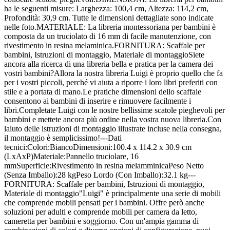
ha le seguenti misure: Larghezza: 100,4 cm, Altezza: 114,2 cm,
Profondità: 30,9 cm. Tutte le dimensioni dettagliate sono indicate
nelle foto.MATERIALE: La libreria montessoriana per bambini è
composta da un truciolato di 16 mm di facile manutenzione, con
rivestimento in resina melaminica.FORNITURA: Scaffale per
bambini, Istruzioni di montaggio, Materiale di montaggioSiete
ancora alla ricerca di una libreria bella e pratica per la camera dei
vostri bambini?Allora la nostra libreria Luigi è proprio quello che fa
per i vostri piccoli, perché vi aiuta a riporre i loro libri preferiti con
stile e a portata di mano.Le pratiche dimensioni dello scaffale
consentono ai bambini di inserire e rimuovere facilmente i
libri.Completate Luigi con le nostre bellissime scatole pieghevoli per
bambini e mettete ancora più ordine nella vostra nuova libreria.Con
laiuto delle istruzioni di montaggio illustrate incluse nella consegna,
il montaggio è semplicissimo!---Dati
tecnici:Colori:BiancoDimensioni:100.4 x 114.2 x 30.9 cm
(LxAxP)Materiale:Pannello truciolare, 16
mmSuperficie:Rivestimento in resina melamminicaPeso Netto
(Senza Imballo):28 kgPeso Lordo (Con Imballo):32.1 kg---
FORNITURA: Scaffale per bambini, Istruzioni di montaggio,
Materiale di montaggio"Luigi" è principalmente una serie di mobili
che comprende mobili pensati per i bambini. Offre però anche
soluzioni per adulti e comprende mobili per camera da letto,
cameretta per bambini e soggiorno. Con un'ampia gamma di