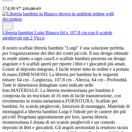
174,90 €*
235,90 €*
Libreria bambini Luigi Bianco 64 x 107.8 cm con 6 scatole
pieghevoli opt.2 Vicco
Il nostro scaffale libreria bambini "Luigi" è una soluzione perfetta
per l'organizzazione dei libri dei vostri piccoli. Il suo design ottimale
lo rende adatto a ogni casa!Lo scaffale bambini presenta un design
angolare e 6 scaffali aperti per riporre i libri e i giocattoli più amati.
Grazie al deposito integrato, è facile tenere tutto in ordine e a portata
di mano.DIMENSIONI: La libreria per bambini ha le seguenti
misure: 64 cm - Larghezza, 107,8 cm - Altezza, 64 cm - Profondità.
Tutte le dimensioni dettagliate sono indicate nelle
foto.MATERIALE: La libreria montessoriana per bambini è
composta da un truciolato di 16 mm di facile manutenzione, con
rivestimento in resina melaminica.FORNITURA: Scaffale per
bambini, 6x scatola pieghevole, Istruzioni di montaggio, Materiale di
montaggioLa libreria bambini Luigi è l'ideale per le camere dei più
piccoli! Progettata appositamente per loro, questa libreria
montessoriana è dotata di sei scatole pieghevoli e un comodo
deposito di libri e giocattoli. Gli angoli arrotondati la rendono sicura