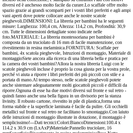
diversi ed è anchesso molto facile da curare.Lo scaffale offre molto
spazio grazie ai grandi scomparti per i vostri libri preferiti e agli ampi
vani aperti dove potete collocare anche le nostre scatole
pieghevoli.DIMENSIONI: La libreria per bambini ha le seguenti
misure: Larghezza: 100,4 cm, Altezza: 114,2 cm, Profondità: 30,9
cm. Tutte le dimensioni dettagliate sono indicate nelle
foto.MATERIALE: La libreria montessoriana per bambini è
composta da un truciolato di 16 mm di facile manutenzione, con
rivestimento in resina melaminica.FORNITURA: Scaffale per
bambini, 4x scatola pieghevole, Istruzioni di montaggio, Materiale di
montaggioSiete ancora alla ricerca di una libreria bella e pratica per
la camera dei vostri bambini?Allora la nostra libreria Luigi con le
scatole pieghevoli incluse è proprio la cosa giusta per la vostra prole,
perché vi aiuta a riporre i libri preferiti dei più piccoli con stile e a
portata di mano.Al tempo stesso, nelle scatole pieghevoli potete
anche sistemare adeguatamente molti giocattoli piccoli e difficili da
riporre.Ognuna di esse ha due motivi diversi sul fronte e sul retro -
quindi fanno anche una bella figura in un divisorio per la stanza
livinity. Il robusto cartone, rivestito in pile di plastica,forma una
forma stabile e la superficie laminata è facile da pulire. Gli occhielli
metallici sul fronte e sul retro ne facilitano lo smontaggio.Con laiuto
delle istruzioni di montaggio illustrate in dotazione, il montaggio è
semplicissimo!---Dati tecnici:Colori:BiancoDimensioni:100.4 x
114.2 x 30.9 cm (LxAxP)Materiale:Pannello truciolare, 16