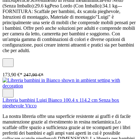
mmSuperficie:Rivestimento in resina melamminicaPeso Netto
(Senza Imballo):29.6 kgPeso Lordo (Con Imballo):34.1 kg---
FORNITURA: Scaffale per bambini, 4x scatola pieghevole,
Istruzioni di montaggio, Materiale di montaggio"Luigi" è
principalmente una serie di mobili che comprende mobili pensati per
i bambini. Offre però anche soluzioni per adulti e comprende mobili
per camera da letto, cameretta per bambini e soggiorno. Con
un'ampia gamma di combinazioni di colori e diverse opzioni di
configurazione, puoi creare interni attraenti e pratici sia per bambini
che per adulti.
173,90 €*
247,90 €*
Libreria bambini Luigi Bianco 100.4 x 114.2 cm Senza box
pieghevole Vicco
La nostra libreria offre una superficie resistente ai graffi e di facile
manutenzione grazie al rivestimento in resina melaminica.Lo
scaffale offre spazio a sufficienza grazie ai tre scomparti per i libri
preferiti dei bambini e agli ampi vani aperti in cui è possibile
collocare scatole pieghevoli.DIMENSIONI: La libreria per bambini