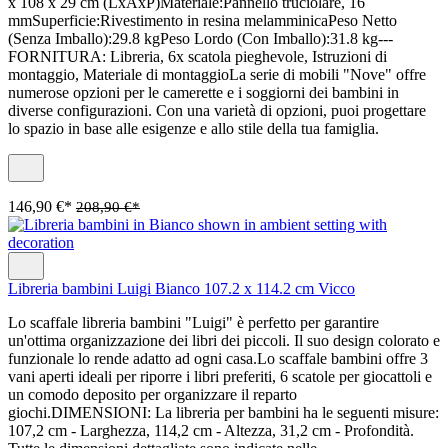
x 108 x 29 cm (LxAxP)Materiale:Pannello truciolare, 16
mmSuperficie:Rivestimento in resina melamminicaPeso Netto
(Senza Imballo):29.8 kgPeso Lordo (Con Imballo):31.8 kg---
FORNITURA: Libreria, 6x scatola pieghevole, Istruzioni di
montaggio, Materiale di montaggioLa serie di mobili "Nove" offre
numerose opzioni per le camerette e i soggiorni dei bambini in
diverse configurazioni. Con una varietà di opzioni, puoi progettare
lo spazio in base alle esigenze e allo stile della tua famiglia.
146,90 €*
208,90 €*
Libreria bambini Luigi Bianco 107.2 x 114.2 cm Vicco
Lo scaffale libreria bambini "Luigi" è perfetto per garantire
un'ottima organizzazione dei libri dei piccoli. Il suo design colorato e
funzionale lo rende adatto ad ogni casa.Lo scaffale bambini offre 3
vani aperti ideali per riporre i libri preferiti, 6 scatole per giocattoli e
un comodo deposito per organizzare il reparto
giochi.DIMENSIONI: La libreria per bambini ha le seguenti misure:
107,2 cm - Larghezza, 114,2 cm - Altezza, 31,2 cm - Profondità.