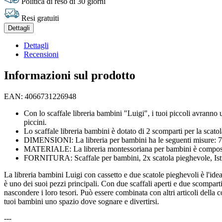
Politica di reso di 30 giorni
Resi gratuiti
Dettagli
Dettagli
Recensioni
Informazioni sul prodotto
EAN: 4066731226948
Con lo scaffale libreria bambini "Luigi", i tuoi piccoli avranno un
piccini.
Lo scaffale libreria bambini è dotato di 2 scomparti per la scatola,
DIMENSIONI: La libreria per bambini ha le seguenti misure: 72 c
MATERIALE: La libreria montessoriana per bambini è composta 
FORNITURA: Scaffale per bambini, 2x scatola pieghevole, Istr
La libreria bambini Luigi con cassetto e due scatole pieghevoli è l'idea
è uno dei suoi pezzi principali. Con due scaffali aperti e due scomparti 
nascondere i loro tesori. Può essere combinata con altri articoli della
tuoi bambini uno spazio dove sognare e divertirsi.
---