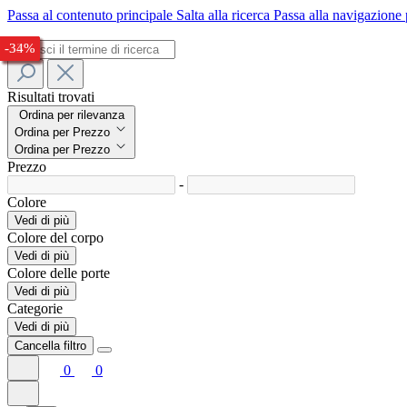
Passa al contenuto principale
Salta alla ricerca
Passa alla navigazione 
-28%
-24%
-28%
-30%
-28%
-27%
-33%
-34%
Risultati trovati
Ordina per rilevanza
Ordina per Prezzo
Ordina per Prezzo
Prezzo
-
Colore
Vedi di più
Colore del corpo
Vedi di più
Colore delle porte
Vedi di più
Categorie
Vedi di più
Cancella filtro
0
0