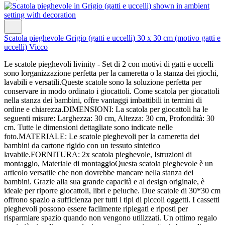
Scatola pieghevole Grigio (gatti e uccelli) 30 x 30 cm (motivo gatti e
uccelli) Vicco
Le scatole pieghevoli livinity - Set di 2 con motivi di gatti e uccelli
sono lorganizzazione perfetta per la cameretta o la stanza dei giochi,
lavabili e versatili.Queste scatole sono la soluzione perfetta per
conservare in modo ordinato i giocattoli. Come scatola per giocattoli
nella stanza dei bambini, offre vantaggi imbattibili in termini di
ordine e chiarezza.DIMENSIONI: La scatola per giocattoli ha le
seguenti misure: Larghezza: 30 cm, Altezza: 30 cm, Profondità: 30
cm. Tutte le dimensioni dettagliate sono indicate nelle
foto.MATERIALE: Le scatole pieghevoli per la cameretta dei
bambini da cartone rigido con un tessuto sintetico
lavabile.FORNITURA: 2x scatola pieghevole, Istruzioni di
montaggio, Materiale di montaggioQuesta scatola pieghevole è un
articolo versatile che non dovrebbe mancare nella stanza dei
bambini. Grazie alla sua grande capacità e al design originale, è
ideale per riporre giocattoli, libri e peluche. Due scatole di 30*30 cm
offrono spazio a sufficienza per tutti i tipi di piccoli oggetti. I cassetti
pieghevoli possono essere facilmente ripiegati e riposti per
risparmiare spazio quando non vengono utilizzati. Un ottimo regalo