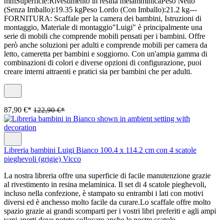
mmSuperficie:Rivestimento in resina melamminicaPeso Netto
(Senza Imballo):19.35 kgPeso Lordo (Con Imballo):21.2 kg---
FORNITURA: Scaffale per la camera dei bambini, Istruzioni di
montaggio, Materiale di montaggio"Luigi" è principalmente una
serie di mobili che comprende mobili pensati per i bambini. Offre
però anche soluzioni per adulti e comprende mobili per camera da
letto, cameretta per bambini e soggiorno. Con un'ampia gamma di
combinazioni di colori e diverse opzioni di configurazione, puoi
creare interni attraenti e pratici sia per bambini che per adulti.
87,90 €*
122,90 €*
Libreria bambini Luigi Bianco 100.4 x 114.2 cm con 4 scatole
pieghevoli (grigie) Vicco
La nostra libreria offre una superficie di facile manutenzione grazie
al rivestimento in resina melaminica. Il set di 4 scatole pieghevoli,
incluso nella confezione, è stampato su entrambi i lati con motivi
diversi ed è anchesso molto facile da curare.Lo scaffale offre molto
spazio grazie ai grandi scomparti per i vostri libri preferiti e agli ampi
vani aperti dove potete collocare anche le nostre scatole