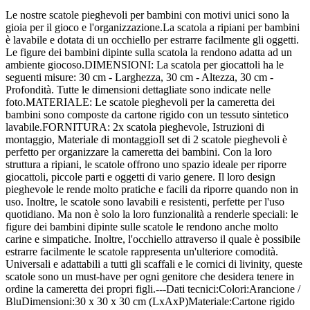
Le nostre scatole pieghevoli per bambini con motivi unici sono la
gioia per il gioco e l'organizzazione.La scatola a ripiani per bambini
è lavabile e dotata di un occhiello per estrarre facilmente gli oggetti.
Le figure dei bambini dipinte sulla scatola la rendono adatta ad un
ambiente giocoso.DIMENSIONI: La scatola per giocattoli ha le
seguenti misure: 30 cm - Larghezza, 30 cm - Altezza, 30 cm -
Profondità. Tutte le dimensioni dettagliate sono indicate nelle
foto.MATERIALE: Le scatole pieghevoli per la cameretta dei
bambini sono composte da cartone rigido con un tessuto sintetico
lavabile.FORNITURA: 2x scatola pieghevole, Istruzioni di
montaggio, Materiale di montaggioIl set di 2 scatole pieghevoli è
perfetto per organizzare la cameretta dei bambini. Con la loro
struttura a ripiani, le scatole offrono uno spazio ideale per riporre
giocattoli, piccole parti e oggetti di vario genere. Il loro design
pieghevole le rende molto pratiche e facili da riporre quando non in
uso. Inoltre, le scatole sono lavabili e resistenti, perfette per l'uso
quotidiano. Ma non è solo la loro funzionalità a renderle speciali: le
figure dei bambini dipinte sulle scatole le rendono anche molto
carine e simpatiche. Inoltre, l'occhiello attraverso il quale è possibile
estrarre facilmente le scatole rappresenta un'ulteriore comodità.
Universali e adattabili a tutti gli scaffali e le cornici di livinity, queste
scatole sono un must-have per ogni genitore che desidera tenere in
ordine la cameretta dei propri figli.---Dati tecnici:Colori:Arancione /
BluDimensioni:30 x 30 x 30 cm (LxAxP)Materiale:Cartone rigido