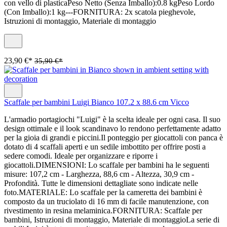
con vello di plasticaPeso Netto (Senza Imballo):0.8 kgPeso Lordo
(Con Imballo):1 kg---FORNITURA: 2x scatola pieghevole,
Istruzioni di montaggio, Materiale di montaggio
23,90 €*
35,90 €*
Scaffale per bambini Luigi Bianco 107.2 x 88.6 cm Vicco
L'armadio portagiochi "Luigi" è la scelta ideale per ogni casa. Il suo
design ottimale e il look scandinavo lo rendono perfettamente adatto
per la gioia di grandi e piccini.Il ponteggio per giocattoli con panca è
dotato di 4 scaffali aperti e un sedile imbottito per offrire posti a
sedere comodi. Ideale per organizzare e riporre i
giocattoli.DIMENSIONI: Lo scaffale per bambini ha le seguenti
misure: 107,2 cm - Larghezza, 88,6 cm - Altezza, 30,9 cm -
Profondità. Tutte le dimensioni dettagliate sono indicate nelle
foto.MATERIALE: Lo scaffale per la cameretta dei bambini è
composto da un truciolato di 16 mm di facile manutenzione, con
rivestimento in resina melaminica.FORNITURA: Scaffale per
bambini, Istruzioni di montaggio, Materiale di montaggioLa serie di