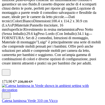
garantisce un uso fluido.Il cassetto dispone anche di 4 scomparti
chiusi dietro le porte, perfetti per riporre gli oggetti.Lopzione di
montaggio a parete rende il comodino salvaspazio e flessibile da
usare, ideale per le camere da letto piccole.---Dati
tecnici:Colori:BiancoDimensioni:100.4 x 114.2 x 30.9 cm
(LxAxP)Materiale:Pannello truciolare, 16
mmSuperficie:Rivestimento in resina melamminicaPeso Netto
(Senza Imballo):29.6 kgPeso Lordo (Con Imballo):34.1 kg---
FORNITURA: Set di 2 comodini, Istruzioni di montaggio,
Materiale di montaggio"Luigi" è principalmente una serie di mobili
che comprende mobili pensati per i bambini. Offre però anche
soluzioni per adulti e comprende mobili per camera da letto,
cameretta per bambini e soggiorno. Con un'ampia gamma di
combinazioni di colori e diverse opzioni di configurazione, puoi
creare interni attraenti e pratici sia per bambini che per adulti.
173,90 €*
236,90 €*
Catena luminosa Verde 310 cm Vicco