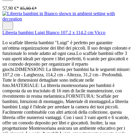
57,90 €*
85,90 €*
Libreria bambini Luigi Bianco 107.2 x 114.2 cm Vicco
Lo scaffale libreria bambini "Luigi" è perfetto per garantire
un'ottima organizzazione dei libri dei piccoli. Il suo design colorato e
funzionale lo rende adatto ad ogni casa.Lo scaffale bambini offre 3
vani aperti ideali per riporre i libri preferiti, 6 scatole per giocattoli e
un comodo deposito per organizzare il reparto
giochi.DIMENSIONI: La libreria per bambini ha le seguenti misure:
107,2 cm - Larghezza, 114,2 cm - Altezza, 31,2 cm - Profondità.
Tutte le dimensioni dettagliate sono indicate nelle
foto.MATERIALE: La libreria montessoriana per bambini è
composta da un truciolato di 16 mm di facile manutenzione, con
rivestimento in resina melaminica.FORNITURA: Scaffale per
bambini, Istruzioni di montaggio, Materiale di montaggioLa libreria
bambini Luigi è l'ideale per arredare la camera dei tuoi piccoli.
Facilmente combinabile con altri articoli della collezione, questa
libreria offre numerosi vantaggi. Con i suoi 3 vani aperti e 6 scatole,
offre un comodo deposito per libri e giocattoli. Inoltre, la sua
progettazione Montessoriana assicura un ambiente educativo per i