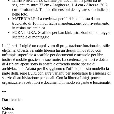
DIMENSIONI: Lo scaffale per documenti a piedi ha le
seguenti misure: 72 cm - Larghezza, 114 cm - Altezza, 30,7
cm - Profondità. Tutte le dimensioni dettagliate sono indicate
nelle foto.
MATERIALE: La credenza per libri è composta da un
truciolato di 16 mm di facile manutenzione, con rivestimento
in resina melaminica.
FORNITURA: Scaffale per bambini, Istruzioni di montaggio,
Materiale di montaggio
La libreria Luigi è un capolavoro di progettazione funzionale e stile
elegante. Questa versatile libreria ha un design innovativo con
un'ampia superficie a scaffale per documenti e mensole per libri,
inoltre è mobile grazie alle sue ruote. La credenza per libri è dotata
di 4 ripiani aperti sotto lo scaffale offrendo molto spazio di
archiviazione. Adatta per il soggiorno o l'ufficio, questo modello fa
parte della serie Luigi con altre varianti per soddisfare le esigenze di
spazio di archiviazione personali. Con la libreria Luigi, potete
organizzare i vostri libri e documenti in modo elegante e funzionale.
---
Dati tecnici:
Colori:
Bianco