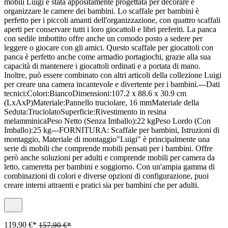
mobili Luigi è stata appositamente progettata per decorare e
organizzare le camere dei bambini. Lo scaffale per bambini è
perfetto per i piccoli amanti dell'organizzazione, con quattro scaffali
aperti per conservare tutti i loro giocattoli e libri preferiti. La panca
con sedile imbottito offre anche un comodo posto a sedere per
leggere o giocare con gli amici. Questo scaffale per giocattoli con
panca è perfetto anche come armadio portagiochi, grazie alla sua
capacità di mantenere i giocattoli ordinati e a portata di mano.
Inoltre, può essere combinato con altri articoli della collezione Luigi
per creare una camera incantevole e divertente per i bambini.---Dati
tecnici:Colori:BiancoDimensioni:107.2 x 88.6 x 30.9 cm
(LxAxP)Materiale:Pannello truciolare, 16 mmMateriale della
Seduta:TruciolatoSuperficie:Rivestimento in resina
melamminicaPeso Netto (Senza Imballo):22 kgPeso Lordo (Con
Imballo):25 kg---FORNITURA: Scaffale per bambini, Istruzioni di
montaggio, Materiale di montaggio"Luigi" è principalmente una
serie di mobili che comprende mobili pensati per i bambini. Offre
però anche soluzioni per adulti e comprende mobili per camera da
letto, cameretta per bambini e soggiorno. Con un'ampia gamma di
combinazioni di colori e diverse opzioni di configurazione, puoi
creare interni attraenti e pratici sia per bambini che per adulti.
119,90 €*
157,90 €*