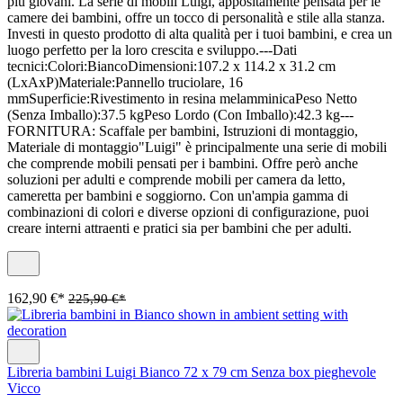
più giovani. La serie di mobili Luigi, appositamente pensata per le
camere dei bambini, offre un tocco di personalità e stile alla stanza.
Investi in questo prodotto di alta qualità per i tuoi bambini, e crea un
luogo perfetto per la loro crescita e sviluppo.---Dati
tecnici:Colori:BiancoDimensioni:107.2 x 114.2 x 31.2 cm
(LxAxP)Materiale:Pannello truciolare, 16
mmSuperficie:Rivestimento in resina melamminicaPeso Netto
(Senza Imballo):37.5 kgPeso Lordo (Con Imballo):42.3 kg---
FORNITURA: Scaffale per bambini, Istruzioni di montaggio,
Materiale di montaggio"Luigi" è principalmente una serie di mobili
che comprende mobili pensati per i bambini. Offre però anche
soluzioni per adulti e comprende mobili per camera da letto,
cameretta per bambini e soggiorno. Con un'ampia gamma di
combinazioni di colori e diverse opzioni di configurazione, puoi
creare interni attraenti e pratici sia per bambini che per adulti.
162,90 €*
225,90 €*
Libreria bambini Luigi Bianco 72 x 79 cm Senza box pieghevole
Vicco