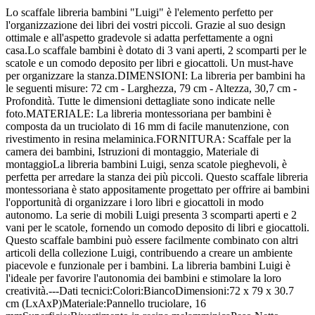
Lo scaffale libreria bambini "Luigi" è l'elemento perfetto per
l'organizzazione dei libri dei vostri piccoli. Grazie al suo design
ottimale e all'aspetto gradevole si adatta perfettamente a ogni
casa.Lo scaffale bambini è dotato di 3 vani aperti, 2 scomparti per le
scatole e un comodo deposito per libri e giocattoli. Un must-have
per organizzare la stanza.DIMENSIONI: La libreria per bambini ha
le seguenti misure: 72 cm - Larghezza, 79 cm - Altezza, 30,7 cm -
Profondità. Tutte le dimensioni dettagliate sono indicate nelle
foto.MATERIALE: La libreria montessoriana per bambini è
composta da un truciolato di 16 mm di facile manutenzione, con
rivestimento in resina melaminica.FORNITURA: Scaffale per la
camera dei bambini, Istruzioni di montaggio, Materiale di
montaggioLa libreria bambini Luigi, senza scatole pieghevoli, è
perfetta per arredare la stanza dei più piccoli. Questo scaffale libreria
montessoriana è stato appositamente progettato per offrire ai bambini
l'opportunità di organizzare i loro libri e giocattoli in modo
autonomo. La serie di mobili Luigi presenta 3 scomparti aperti e 2
vani per le scatole, fornendo un comodo deposito di libri e giocattoli.
Questo scaffale bambini può essere facilmente combinato con altri
articoli della collezione Luigi, contribuendo a creare un ambiente
piacevole e funzionale per i bambini. La libreria bambini Luigi è
l'ideale per favorire l'autonomia dei bambini e stimolare la loro
creatività.---Dati tecnici:Colori:BiancoDimensioni:72 x 79 x 30.7
cm (LxAxP)Materiale:Pannello truciolare, 16