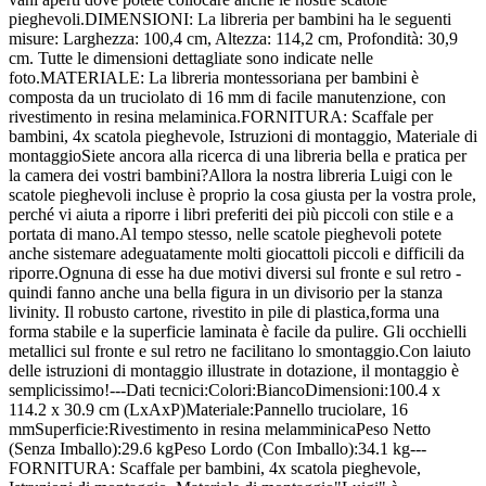
pieghevoli.DIMENSIONI: La libreria per bambini ha le seguenti
misure: Larghezza: 100,4 cm, Altezza: 114,2 cm, Profondità: 30,9
cm. Tutte le dimensioni dettagliate sono indicate nelle
foto.MATERIALE: La libreria montessoriana per bambini è
composta da un truciolato di 16 mm di facile manutenzione, con
rivestimento in resina melaminica.FORNITURA: Scaffale per
bambini, 4x scatola pieghevole, Istruzioni di montaggio, Materiale di
montaggioSiete ancora alla ricerca di una libreria bella e pratica per
la camera dei vostri bambini?Allora la nostra libreria Luigi con le
scatole pieghevoli incluse è proprio la cosa giusta per la vostra prole,
perché vi aiuta a riporre i libri preferiti dei più piccoli con stile e a
portata di mano.Al tempo stesso, nelle scatole pieghevoli potete
anche sistemare adeguatamente molti giocattoli piccoli e difficili da
riporre.Ognuna di esse ha due motivi diversi sul fronte e sul retro -
quindi fanno anche una bella figura in un divisorio per la stanza
livinity. Il robusto cartone, rivestito in pile di plastica,forma una
forma stabile e la superficie laminata è facile da pulire. Gli occhielli
metallici sul fronte e sul retro ne facilitano lo smontaggio.Con laiuto
delle istruzioni di montaggio illustrate in dotazione, il montaggio è
semplicissimo!---Dati tecnici:Colori:BiancoDimensioni:100.4 x
114.2 x 30.9 cm (LxAxP)Materiale:Pannello truciolare, 16
mmSuperficie:Rivestimento in resina melamminicaPeso Netto
(Senza Imballo):29.6 kgPeso Lordo (Con Imballo):34.1 kg---
FORNITURA: Scaffale per bambini, 4x scatola pieghevole,