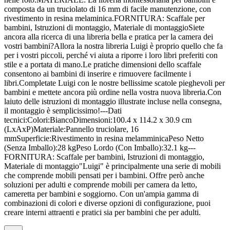
composta da un truciolato di 16 mm di facile manutenzione, con
rivestimento in resina melaminica.FORNITURA: Scaffale per
bambini, Istruzioni di montaggio, Materiale di montaggioSiete
ancora alla ricerca di una libreria bella e pratica per la camera dei
vostri bambini?Allora la nostra libreria Luigi è proprio quello che fa
per i vostri piccoli, perché vi aiuta a riporre i loro libri preferiti con
stile e a portata di mano.Le pratiche dimensioni dello scaffale
consentono ai bambini di inserire e rimuovere facilmente i
libri.Completate Luigi con le nostre bellissime scatole pieghevoli per
bambini e mettete ancora più ordine nella vostra nuova libreria.Con
laiuto delle istruzioni di montaggio illustrate incluse nella consegna,
il montaggio è semplicissimo!---Dati
tecnici:Colori:BiancoDimensioni:100.4 x 114.2 x 30.9 cm
(LxAxP)Materiale:Pannello truciolare, 16
mmSuperficie:Rivestimento in resina melamminicaPeso Netto
(Senza Imballo):28 kgPeso Lordo (Con Imballo):32.1 kg---
FORNITURA: Scaffale per bambini, Istruzioni di montaggio,
Materiale di montaggio"Luigi" è principalmente una serie di mobili
che comprende mobili pensati per i bambini. Offre però anche
soluzioni per adulti e comprende mobili per camera da letto,
cameretta per bambini e soggiorno. Con un'ampia gamma di
combinazioni di colori e diverse opzioni di configurazione, puoi
creare interni attraenti e pratici sia per bambini che per adulti.