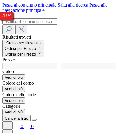
Passa al contenuto principale
Salta alla ricerca
Passa alla
navigazione principale
-26%
-33%
-24%
-33%
-33%
-28%
-28%
-30%
-28%
-27%
-33%
Risultati trovati
Ordina per rilevanza
Ordina per Prezzo
Ordina per Prezzo
Prezzo
-
Colore
Vedi di più
Colore del corpo
Vedi di più
Colore delle porte
Vedi di più
Categorie
Vedi di più
Cancella filtro
0
0