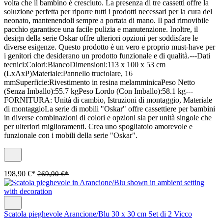
volta che il bambino è cresciuto. La presenza di tre cassetti offre la
soluzione perfetta per riporre tutti i prodotti necessari per la cura del
neonato, mantenendoli sempre a portata di mano. Il pad rimovibile
pacchio garantisce una facile pulizia e manutenzione. Inoltre, il
design della serie Oskar offre ulteriori opzioni per soddisfare le
diverse esigenze. Questo prodotto è un vero e proprio must-have per
i genitori che desiderano un prodotto funzionale e di qualità.---Dati
tecnici:Colori:BiancoDimensioni:113 x 100 x 53 cm
(LxAxP)Materiale:Pannello truciolare, 16
mmSuperficie:Rivestimento in resina melamminicaPeso Netto
(Senza Imballo):55.7 kgPeso Lordo (Con Imballo):58.1 kg---
FORNITURA: Unità di cambio, Istruzioni di montaggio, Materiale
di montaggioLa serie di mobili "Oskar" offre cassettiere per bambini
in diverse combinazioni di colori e opzioni sia per unità singole che
per ulteriori miglioramenti. Crea uno spogliatoio amorevole e
funzionale con i mobili della serie "Oskar".
198,90 €*
269,90 €*
Scatola pieghevole Arancione/Blu 30 x 30 cm Set di 2 Vicco