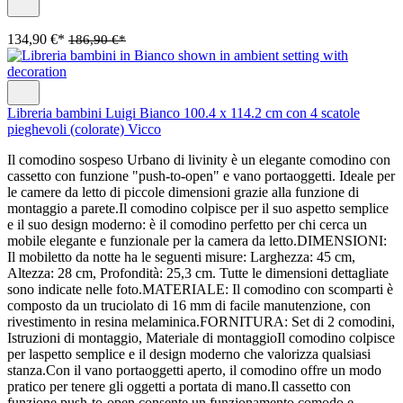
134,90 €*
186,90 €*
Libreria bambini Luigi Bianco 100.4 x 114.2 cm con 4 scatole
pieghevoli (colorate) Vicco
Il comodino sospeso Urbano di livinity è un elegante comodino con
cassetto con funzione "push-to-open" e vano portaoggetti. Ideale per
le camere da letto di piccole dimensioni grazie alla funzione di
montaggio a parete.Il comodino colpisce per il suo aspetto semplice
e il suo design moderno: è il comodino perfetto per chi cerca un
mobile elegante e funzionale per la camera da letto.DIMENSIONI:
Il mobiletto da notte ha le seguenti misure: Larghezza: 45 cm,
Altezza: 28 cm, Profondità: 25,3 cm. Tutte le dimensioni dettagliate
sono indicate nelle foto.MATERIALE: Il comodino con scomparti è
composto da un truciolato di 16 mm di facile manutenzione, con
rivestimento in resina melaminica.FORNITURA: Set di 2 comodini,
Istruzioni di montaggio, Materiale di montaggioIl comodino colpisce
per laspetto semplice e il design moderno che valorizza qualsiasi
stanza.Con il vano portaoggetti aperto, il comodino offre un modo
pratico per tenere gli oggetti a portata di mano.Il cassetto con
funzione push-to-open consente un funzionamento comodo e