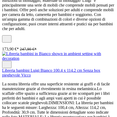
Istruzioni di montaggio, Materiale di montaggio"Luigi" è
principalmente una serie di mobili che comprende mobili pensati per
i bambini. Offre però anche soluzioni per adulti e comprende mobili
per camera da letto, cameretta per bambini e soggiorno. Con
un'ampia gamma di combinazioni di colori e diverse opzioni di
configurazione, puoi creare interni attraenti e pratici sia per bambini
che per adulti.
173,90 €*
247,90 €*
Libreria bambini Luigi Bianco 100.4 x 114.2 cm Senza box
pieghevole Vicco
La nostra libreria offre una superficie resistente ai graffi e di facile
manutenzione grazie al rivestimento in resina melaminica.Lo
scaffale offre spazio a sufficienza grazie ai tre scomparti per i libri
preferiti dei bambini e agli ampi vani aperti in cui è possibile
collocare scatole pieghevoli.DIMENSIONI: La libreria per bambini
ha le seguenti misure: Larghezza: 100,4 cm, Altezza: 114,2 cm,
Profondità: 30,9 cm. Tutte le dimensioni dettagliate sono indicate
nelle foto.MATERIALE: La libreria montessoriana per bambini è