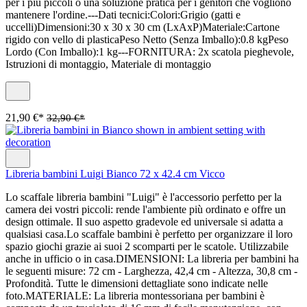
per i più piccoli o una soluzione pratica per i genitori che vogliono
mantenere l'ordine.---Dati tecnici:Colori:Grigio (gatti e
uccelli)Dimensioni:30 x 30 x 30 cm (LxAxP)Materiale:Cartone
rigido con vello di plasticaPeso Netto (Senza Imballo):0.8 kgPeso
Lordo (Con Imballo):1 kg---FORNITURA: 2x scatola pieghevole,
Istruzioni di montaggio, Materiale di montaggio
21,90 €*
32,90 €*
Libreria bambini Luigi Bianco 72 x 42.4 cm Vicco
Lo scaffale libreria bambini "Luigi" è l'accessorio perfetto per la
camera dei vostri piccoli: rende l'ambiente più ordinato e offre un
design ottimale. Il suo aspetto gradevole ed universale si adatta a
qualsiasi casa.Lo scaffale bambini è perfetto per organizzare il loro
spazio giochi grazie ai suoi 2 scomparti per le scatole. Utilizzabile
anche in ufficio o in casa.DIMENSIONI: La libreria per bambini ha
le seguenti misure: 72 cm - Larghezza, 42,4 cm - Altezza, 30,8 cm -
Profondità. Tutte le dimensioni dettagliate sono indicate nelle
foto.MATERIALE: La libreria montessoriana per bambini è