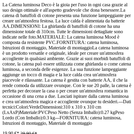
La Catena luminosa Deco è la gioia per l'uso in ogni casa grazie al
suo design ottimale e all'aspetto gradevole che dona benessere.La
catena di batuffoli di cotone presenta una funzione lampeggiante per
creare un'atmosfera festosa. La luce calda è alimentata da batterie
AA.DIMENSIONI: La ghirlanda di batuffoli di cotone ha una
dimensione totale di 310cm. Tutte le dimensioni dettagliate sono
indicate nelle foto.MATERIALE: La catena luminosa Mood è
composta da resistente PVC.FORNITURA: catena luminosa,
Istruzioni di montaggio, Materiale di montaggioLa catena luminosa
è un prodotto versatile e originale, ideale per creare un'atmosfera
accogliente in qualsiasi ambiente. Grazie ai suoi morbidi batuffoli di
cotone, la catena può essere utilizzata come ghirlanda o come catena
luminosa, a seconda delle esigenze. La sua funzione lampeggiante
aggiunge un tocco di magia e la luce calda crea un'atmosfera
piacevole e rilassante. La catena è gestita con batterie AA, il che la
rende comoda da utilizzare ovunque. Con le sue 20 palle, la catena è
perfetta per decorare la casa o per creare un'atmosfera romantica in
occasione di una cena a due. Lasciati ispirare dalla catena luminosa
e crea un'atmosfera magica e accogliente ovunque tu desideri.---Dati
tecnici:Colori:VerdeDimensioni:310 x 310 x 310 cm
(LxAxP)Materiale:PVCPeso Netto (Senza Imballo):0.27 kgPeso
Lordo (Con Imballo):0.3 kg---FORNITURA: catena luminosa,
Istruzioni di montaggio, Materiale di montaggio
19,90 €*
29,90 €*