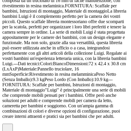
composta da un truciolato di 16 mm di facile manutenzione, con
rivestimento in resina melaminica.FORNITURA: Scaffale per
bambini, Istruzioni di montaggio, Materiale di montaggioLa libreria
bambini Luigi è il complemento perfetto per la camera dei vostri
piccoli. Questo scaffale libreria montessoriano offre due scomparti
per la scatola, perfetti per organizzare i loro libri preferiti e tenere la
camera sempre in ordine. La serie di mobili Luigi è stata progettata
appositamente per le camere dei bambini, con un design elegante e
funzionale. Ma non solo, grazie alla sua versatilità, questa libreria
può essere utilizzata anche in ufficio o a casa, integrandosi
perfettamente con gli altri articoli della collezione Luigi. Regalate ai
vostri bambini un'esperienza letteraria unica, con la libreria bambini
Luigi.---Dati tecnici:Colori:BiancoDimensioni:72 x 42.4 x 30.8 cm
(LxAxP)Materiale:Pannello truciolare, 16
mmSuperficie:Rivestimento in resina melamminicaPeso Netto
(Senza Imballo):9.3 kgPeso Lordo (Con Imballo):10.9 kg---
FORNITURA: Scaffale per bambini, Istruzioni di montaggio,
Materiale di montaggio"Luigi" è principalmente una serie di mobili
che comprende mobili pensati per i bambini. Offre però anche
soluzioni per adulti e comprende mobili per camera da letto,
cameretta per bambini e soggiorno. Con un'ampia gamma di
combinazioni di colori e diverse opzioni di configurazione, puoi
creare interni attraenti e pratici sia per bambini che per adulti.