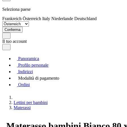
Seleziona paese
Frankreich
Österreich
Italy
Niederlande
Deutschland
Conferma
Il tuo account
Panoramica
Profilo personale
Indirizzi
Modalità di pagamento
Ordini
Lettini per bambini
Materassi
Materasso bambini Bianco 80 x