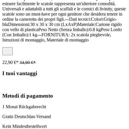
estrarre facilmente le scatole rappresenta un'ulteriore comodità.
Universali e adattabili a tutti gli scaffali e le cornici di livinity, queste
scatole sono un must-have per ogni genitore che desidera tenere in
ordine la cameretta dei propri figli.---Dati tecnici:Colori:Grigio-
bluDimensioni:30 x 30 x 30 cm (LxAxP)Materiale:Cartone rigido
con vello di plasticaPeso Netto (Senza Imballo):0.8 kgPeso Lordo
(Con Imballo):1 kg---FORNITURA: 2x scatola pieghevole,
Istruzioni di montaggio, Materiale di montaggio
22,90 €*
34,90 €*
I tuoi vantaggi
Metodi di pagamento
1 Monat Rückgaberecht
Gratis Deutschlan-Versand
Kein Mindestbestellwert