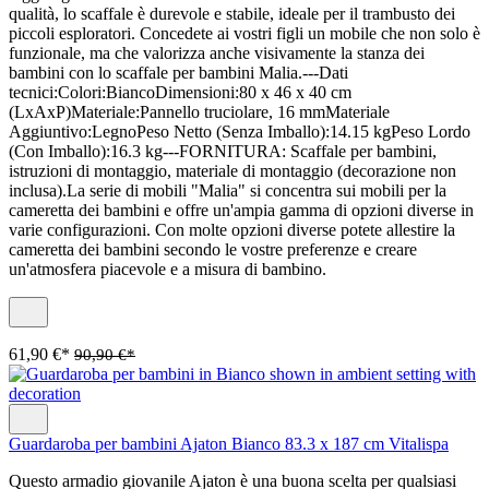
qualità, lo scaffale è durevole e stabile, ideale per il trambusto dei
piccoli esploratori. Concedete ai vostri figli un mobile che non solo è
funzionale, ma che valorizza anche visivamente la stanza dei
bambini con lo scaffale per bambini Malia.---Dati
tecnici:Colori:BiancoDimensioni:80 x 46 x 40 cm
(LxAxP)Materiale:Pannello truciolare, 16 mmMateriale
Aggiuntivo:LegnoPeso Netto (Senza Imballo):14.15 kgPeso Lordo
(Con Imballo):16.3 kg---FORNITURA: Scaffale per bambini,
istruzioni di montaggio, materiale di montaggio (decorazione non
inclusa).La serie di mobili "Malia" si concentra sui mobili per la
cameretta dei bambini e offre un'ampia gamma di opzioni diverse in
varie configurazioni. Con molte opzioni diverse potete allestire la
cameretta dei bambini secondo le vostre preferenze e creare
un'atmosfera piacevole e a misura di bambino.
61,90 €*
90,90 €*
Guardaroba per bambini Ajaton Bianco 83.3 x 187 cm Vitalispa
Questo armadio giovanile Ajaton è una buona scelta per qualsiasi