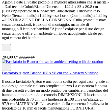
Ajaton e date al vostro piccolo la migliore attrezzatura che si merita.-
--Dati tecnici:Colori:BiancoDimensioni:144.4 x 83 x 80.8 cm
(LxAxP)Superficie di Riposo:70x140Materiale:TruciolatoPeso
Netto (Senza Imballo):21.25 kgPeso Lordo (Con Imballo):25.25 kg-
--DESTINAZIONE DELLA CONSEGNA: Culla (come illustrata,
senza decorazioni), istruzioni di montaggio, materiale di
montaggio.Il letto per bambini "Ajaton" colpisce per il suo design
senza tempo e offre un ambiente di riposo accogliente, ideale per
ogni camera dei bambini.
204,90 €*
272,90 €*
Fasciatoio Ajaton Bianco 108 x 98 cm con 2 cassetti Vitalispa
Il nostro fasciatoio Ajaton è una buona scelta per ogni casa, grazie al
suo design ottimale e al suo semplice utilizzo.La cassettiera è dotata
di due cassetti e offre un modo pratico per cambiare il pannolino del
bambino in modo rapido e comodo.DIMENSIONI: Il fasciatoio ha
una profondità di 70 cm, una larghezza di 108 cm e un'altezza di
97,9 cm.MATERIALE: La cassettiera della cameretta è realizzata in
truciolato da 16 mm di facile manutenzione.FORNITURA: