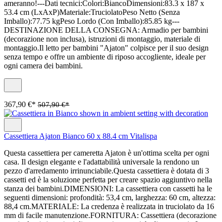
ameranno!---Dati tecnici:Colori:BiancoDimensioni:83.3 x 187 x
53.4 cm (LxAxP)Materiale:TruciolatoPeso Netto (Senza
Imballo):77.75 kgPeso Lordo (Con Imballo):85.85 kg---
DESTINAZIONE DELLA CONSEGNA: Armadio per bambini
(decorazione non inclusa), istruzioni di montaggio, materiale di
montaggio.Il letto per bambini "Ajaton" colpisce per il suo design
senza tempo e offre un ambiente di riposo accogliente, ideale per
ogni camera dei bambini.
367,90 €*
507,90 €*
Cassettiera Ajaton Bianco 60 x 88.4 cm Vitalispa
Questa cassettiera per cameretta Ajaton è un'ottima scelta per ogni
casa. Il design elegante e l'adattabilità universale la rendono un
pezzo d'arredamento irrinunciabile.Questa cassettiera è dotata di 3
cassetti ed è la soluzione perfetta per creare spazio aggiuntivo nella
stanza dei bambini.DIMENSIONI: La cassettiera con cassetti ha le
seguenti dimensioni: profondità: 53,4 cm, larghezza: 60 cm, altezza:
88,4 cm.MATERIALE: La credenza è realizzata in truciolato da 16
mm di facile manutenzione.FORNITURA: Cassettiera (decorazione