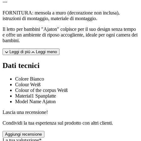
---
FORNITURA: mensola a muro (decorazione non inclusa),
istruzioni di montaggio, materiale di montaggio.
Il letto per bambini "Ajaton" colpisce per il suo design senza tempo
e offre un ambiente di riposo accogliente, ideale per ogni camera dei
bambini.
Leggi di più
Leggi meno
Dati tecnici
Colore
Bianco
Colour
Weiß
Colour of the corpus
Weiß
Material1
Spanplatte
Model Name
Ajaton
Lascia una recensione!
Condividi la tua esperienza sul prodotto con altri clienti.
Aggiungi recensione
La tua valutazione*