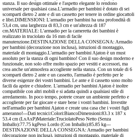
stanza. Il suo design ottimale e l'aspetto elegante lo rendono
universale per qualsiasi casa.L'armadio per bambini è dotato di sei
scomparti dietro 2 ante e di un cassetto per tenere in ordine giocattoli
e libri.DIMENSIONI: L'armadio per bambini ha una profondità di
53,4 cm, una larghezza di 83,3 cm e un'altezza di 187
cm.MATERIALE: L'armadio per la cameretta dei bambini è
realizzato in truciolato da 16 mm di facile
manutenzione.DESTINAZIONE DELLA CONSEGNA: Armadio
per bambini (decorazione non inclusa), istruzioni di montaggio,
materiale di montaggio.L'armadio per bambini Ajaton è un must
assoluto per la stanza di ogni bambino! Con il suo design moderno e
funzionale, non solo offre molto spazio per vestiti e accessori, ma
crea anche un'atmosfera accogliente nella stanza. Con un totale di 6
scomparti dietro 2 ante e un cassetto, l'armadio è perfetto per le
diverse esigenze dei vostri bambini. Le ante e il cassetto sono molto
facili da aprire e chiudere. L'armadio per bambini Ajaton è inoltre
compatibile con altri mobili e si adatta quindi a qualsiasi stile di
arredamento. In poco tempo, potrete creare un ambiente perfetto e
accogliente per far giocare e stare bene i vostri bambini. Investite
nell'armadio per bambini Ajaton e create una casa che i vostri figli
ameranno!---Dati tecnici:Colori:BiancoDimensioni:83.3 x 187 x
53.4 cm (LxAxP)Materiale:TruciolatoPeso Netto (Senza
Imballo):77.75 kgPeso Lordo (Con Imballo):85.85 kg---
DESTINAZIONE DELLA CONSEGNA: Armadio per bambini
(decorazione non inclusa), istruzioni di montaggio, materiale di