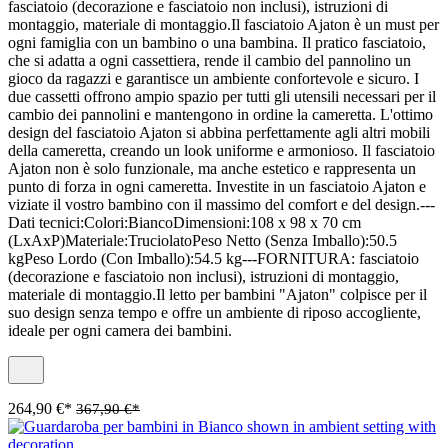
fasciatoio (decorazione e fasciatoio non inclusi), istruzioni di
montaggio, materiale di montaggio.Il fasciatoio Ajaton è un must per
ogni famiglia con un bambino o una bambina. Il pratico fasciatoio,
che si adatta a ogni cassettiera, rende il cambio del pannolino un
gioco da ragazzi e garantisce un ambiente confortevole e sicuro. I
due cassetti offrono ampio spazio per tutti gli utensili necessari per il
cambio dei pannolini e mantengono in ordine la cameretta. L'ottimo
design del fasciatoio Ajaton si abbina perfettamente agli altri mobili
della cameretta, creando un look uniforme e armonioso. Il fasciatoio
Ajaton non è solo funzionale, ma anche estetico e rappresenta un
punto di forza in ogni cameretta. Investite in un fasciatoio Ajaton e
viziate il vostro bambino con il massimo del comfort e del design.---
Dati tecnici:Colori:BiancoDimensioni:108 x 98 x 70 cm
(LxAxP)Materiale:TruciolatoPeso Netto (Senza Imballo):50.5
kgPeso Lordo (Con Imballo):54.5 kg---FORNITURA: fasciatoio
(decorazione e fasciatoio non inclusi), istruzioni di montaggio,
materiale di montaggio.Il letto per bambini "Ajaton" colpisce per il
suo design senza tempo e offre un ambiente di riposo accogliente,
ideale per ogni camera dei bambini.
264,90 €*
367,90 €*