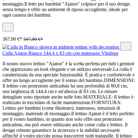
montaggio.Il letto per bambini "Ajaton" colpisce per il suo design
senza tempo e offre un ambiente di riposo accogliente, ideale per
ogni camera dei bambini.
367,90 €*
507,90 €*
Culla Ajaton Bianco 144.4 x 83 cm con materasso Vitalispa
Il nostro nuovo lettino "Ajaton" è la scelta perfetta per tutti i genitori
che apprezzano un look elegante e un utilizzo universale.La culla è
caratterizzata da una speciale funzionalità. È pratica e confortevole e
offre un luogo accogliente per il sonno del bambino.DIMENSIONI:
Il lettino con protezione anticaduta ha una profondità di 80,8 cm,
una larghezza di 144,4 cm e un'altezza di 83 cm. Le misure
dettagliate sono riportate anche nelle foto.MATERIALE: Il lettino è
realizzato in truciolato di facile manutenzione.FORNITURA:
Lettino per bambini (come illustrato), materasso, istruzioni di
montaggio, materiale di montaggio.Il lettino Ajaton è il letto perfetto
per il vostro bambino, in quanto non solo offre una protezione
anticaduta, ma può essere utilizzato anche come culla e lettino. Il
design robusto garantisce la sicurezza e la stabilità necessarie
affinché il vostro piccolo possa trascorrere notti tranquille. Il lettino