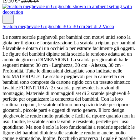
19,90 €*
29,90 €*
Scatola pieghevole Grigio-blu 30 x 30 cm Set di 2 Vicco
Le nostre scatole pieghevoli per bambini con motivi unici sono la
gioia per il gioco e l'organizzazione.La scatola a ripiani per bambini
è lavabile e dotata di un occhiello per estrarre facilmente gli oggetti.
Le figure dei bambini dipinte sulla scatola la rendono adatta ad un
ambiente giocoso.DIMENSIONI: La scatola per giocattoli ha le
seguenti misure: 30 cm - Larghezza, 30 cm - Altezza, 30 cm -
Profondità. Tutte le dimensioni dettagliate sono indicate nelle
foto.MATERIALE: Le scatole pieghevoli per la cameretta dei
bambini sono composte da cartone rigido con un tessuto sintetico
lavabile.FORNITURA: 2x scatola pieghevole, Istruzioni di
montaggio, Materiale di montaggioIl set di 2 scatole pieghevoli è
perfetto per organizzare la cameretta dei bambini. Con la loro
struttura a ripiani, le scatole offrono uno spazio ideale per riporre
giocattoli, piccole parti e oggetti di vario genere. Il loro design
pieghevole le rende molto pratiche e facili da riporre quando non in
uso. Inoltre, le scatole sono lavabili e resistenti, perfette per l'uso
quotidiano. Ma non è solo la loro funzionalità a renderle speciali: le
figure dei bambini dipinte sulle scatole le rendono anche molto
carine e simpatiche. Inoltre, l'occhiello attraverso il quale è possibile