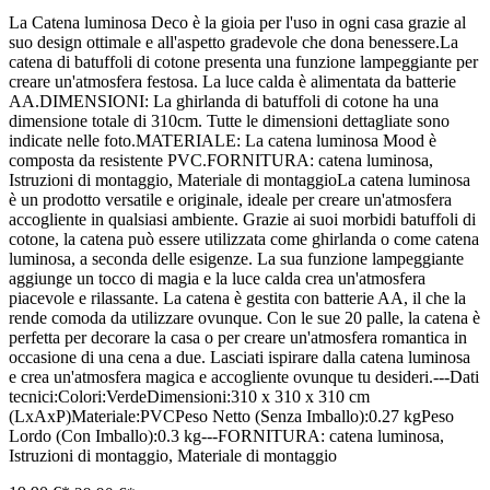
La Catena luminosa Deco è la gioia per l'uso in ogni casa grazie al
suo design ottimale e all'aspetto gradevole che dona benessere.La
catena di batuffoli di cotone presenta una funzione lampeggiante per
creare un'atmosfera festosa. La luce calda è alimentata da batterie
AA.DIMENSIONI: La ghirlanda di batuffoli di cotone ha una
dimensione totale di 310cm. Tutte le dimensioni dettagliate sono
indicate nelle foto.MATERIALE: La catena luminosa Mood è
composta da resistente PVC.FORNITURA: catena luminosa,
Istruzioni di montaggio, Materiale di montaggioLa catena luminosa
è un prodotto versatile e originale, ideale per creare un'atmosfera
accogliente in qualsiasi ambiente. Grazie ai suoi morbidi batuffoli di
cotone, la catena può essere utilizzata come ghirlanda o come catena
luminosa, a seconda delle esigenze. La sua funzione lampeggiante
aggiunge un tocco di magia e la luce calda crea un'atmosfera
piacevole e rilassante. La catena è gestita con batterie AA, il che la
rende comoda da utilizzare ovunque. Con le sue 20 palle, la catena è
perfetta per decorare la casa o per creare un'atmosfera romantica in
occasione di una cena a due. Lasciati ispirare dalla catena luminosa
e crea un'atmosfera magica e accogliente ovunque tu desideri.---Dati
tecnici:Colori:VerdeDimensioni:310 x 310 x 310 cm
(LxAxP)Materiale:PVCPeso Netto (Senza Imballo):0.27 kgPeso
Lordo (Con Imballo):0.3 kg---FORNITURA: catena luminosa,
Istruzioni di montaggio, Materiale di montaggio