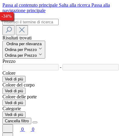
Passa al contenuto principale
Salta alla ricerca
Passa alla
navigazione principale
-32%
-28%
-24%
-25%
-25%
-28%
-28%
-30%
-33%
-34%
Risultati trovati
Ordina per rilevanza
Ordina per Prezzo
Ordina per Prezzo
Prezzo
-
Colore
Vedi di più
Colore del corpo
Vedi di più
Colore delle porte
Vedi di più
Categorie
Vedi di più
Cancella filtro
0
0