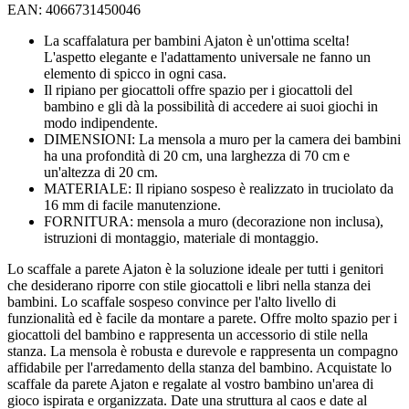
EAN: 4066731450046
La scaffalatura per bambini Ajaton è un'ottima scelta!
L'aspetto elegante e l'adattamento universale ne fanno un
elemento di spicco in ogni casa.
Il ripiano per giocattoli offre spazio per i giocattoli del
bambino e gli dà la possibilità di accedere ai suoi giochi in
modo indipendente.
DIMENSIONI: La mensola a muro per la camera dei bambini
ha una profondità di 20 cm, una larghezza di 70 cm e
un'altezza di 20 cm.
MATERIALE: Il ripiano sospeso è realizzato in truciolato da
16 mm di facile manutenzione.
FORNITURA: mensola a muro (decorazione non inclusa),
istruzioni di montaggio, materiale di montaggio.
Lo scaffale a parete Ajaton è la soluzione ideale per tutti i genitori
che desiderano riporre con stile giocattoli e libri nella stanza dei
bambini. Lo scaffale sospeso convince per l'alto livello di
funzionalità ed è facile da montare a parete. Offre molto spazio per i
giocattoli del bambino e rappresenta un accessorio di stile nella
stanza. La mensola è robusta e durevole e rappresenta un compagno
affidabile per l'arredamento della stanza del bambino. Acquistate lo
scaffale da parete Ajaton e regalate al vostro bambino un'area di
gioco ispirata e organizzata. Date una struttura al caos e date al