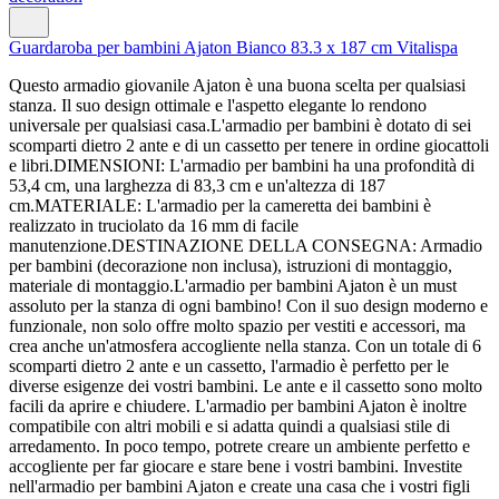
Guardaroba per bambini Ajaton Bianco 83.3 x 187 cm Vitalispa
Questo armadio giovanile Ajaton è una buona scelta per qualsiasi
stanza. Il suo design ottimale e l'aspetto elegante lo rendono
universale per qualsiasi casa.L'armadio per bambini è dotato di sei
scomparti dietro 2 ante e di un cassetto per tenere in ordine giocattoli
e libri.DIMENSIONI: L'armadio per bambini ha una profondità di
53,4 cm, una larghezza di 83,3 cm e un'altezza di 187
cm.MATERIALE: L'armadio per la cameretta dei bambini è
realizzato in truciolato da 16 mm di facile
manutenzione.DESTINAZIONE DELLA CONSEGNA: Armadio
per bambini (decorazione non inclusa), istruzioni di montaggio,
materiale di montaggio.L'armadio per bambini Ajaton è un must
assoluto per la stanza di ogni bambino! Con il suo design moderno e
funzionale, non solo offre molto spazio per vestiti e accessori, ma
crea anche un'atmosfera accogliente nella stanza. Con un totale di 6
scomparti dietro 2 ante e un cassetto, l'armadio è perfetto per le
diverse esigenze dei vostri bambini. Le ante e il cassetto sono molto
facili da aprire e chiudere. L'armadio per bambini Ajaton è inoltre
compatibile con altri mobili e si adatta quindi a qualsiasi stile di
arredamento. In poco tempo, potrete creare un ambiente perfetto e
accogliente per far giocare e stare bene i vostri bambini. Investite
nell'armadio per bambini Ajaton e create una casa che i vostri figli