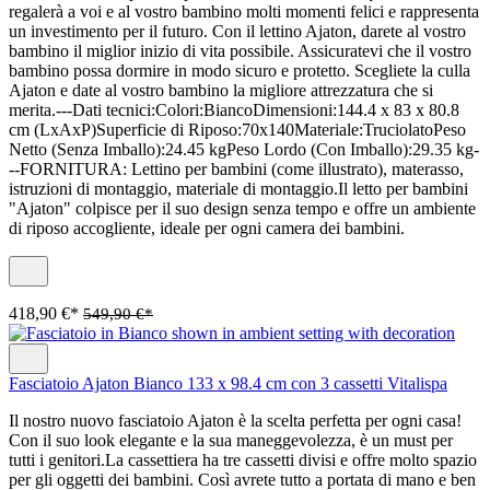
regalerà a voi e al vostro bambino molti momenti felici e rappresenta
un investimento per il futuro. Con il lettino Ajaton, darete al vostro
bambino il miglior inizio di vita possibile. Assicuratevi che il vostro
bambino possa dormire in modo sicuro e protetto. Scegliete la culla
Ajaton e date al vostro bambino la migliore attrezzatura che si
merita.---Dati tecnici:Colori:BiancoDimensioni:144.4 x 83 x 80.8
cm (LxAxP)Superficie di Riposo:70x140Materiale:TruciolatoPeso
Netto (Senza Imballo):24.45 kgPeso Lordo (Con Imballo):29.35 kg-
--FORNITURA: Lettino per bambini (come illustrato), materasso,
istruzioni di montaggio, materiale di montaggio.Il letto per bambini
"Ajaton" colpisce per il suo design senza tempo e offre un ambiente
di riposo accogliente, ideale per ogni camera dei bambini.
418,90 €*
549,90 €*
Fasciatoio Ajaton Bianco 133 x 98.4 cm con 3 cassetti Vitalispa
Il nostro nuovo fasciatoio Ajaton è la scelta perfetta per ogni casa!
Con il suo look elegante e la sua maneggevolezza, è un must per
tutti i genitori.La cassettiera ha tre cassetti divisi e offre molto spazio
per gli oggetti dei bambini. Così avrete tutto a portata di mano e ben