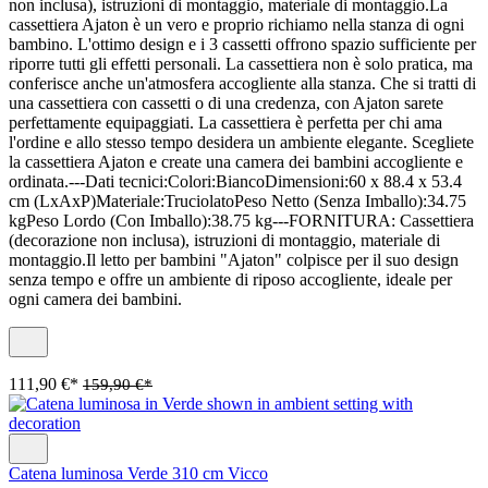
non inclusa), istruzioni di montaggio, materiale di montaggio.La
cassettiera Ajaton è un vero e proprio richiamo nella stanza di ogni
bambino. L'ottimo design e i 3 cassetti offrono spazio sufficiente per
riporre tutti gli effetti personali. La cassettiera non è solo pratica, ma
conferisce anche un'atmosfera accogliente alla stanza. Che si tratti di
una cassettiera con cassetti o di una credenza, con Ajaton sarete
perfettamente equipaggiati. La cassettiera è perfetta per chi ama
l'ordine e allo stesso tempo desidera un ambiente elegante. Scegliete
la cassettiera Ajaton e create una camera dei bambini accogliente e
ordinata.---Dati tecnici:Colori:BiancoDimensioni:60 x 88.4 x 53.4
cm (LxAxP)Materiale:TruciolatoPeso Netto (Senza Imballo):34.75
kgPeso Lordo (Con Imballo):38.75 kg---FORNITURA: Cassettiera
(decorazione non inclusa), istruzioni di montaggio, materiale di
montaggio.Il letto per bambini "Ajaton" colpisce per il suo design
senza tempo e offre un ambiente di riposo accogliente, ideale per
ogni camera dei bambini.
111,90 €*
159,90 €*
Catena luminosa Verde 310 cm Vicco