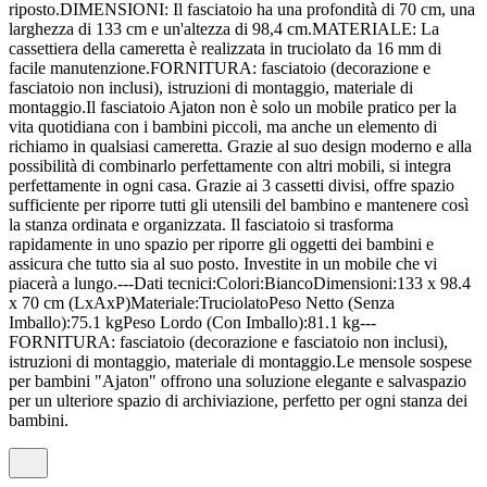
riposto.DIMENSIONI: Il fasciatoio ha una profondità di 70 cm, una
larghezza di 133 cm e un'altezza di 98,4 cm.MATERIALE: La
cassettiera della cameretta è realizzata in truciolato da 16 mm di
facile manutenzione.FORNITURA: fasciatoio (decorazione e
fasciatoio non inclusi), istruzioni di montaggio, materiale di
montaggio.Il fasciatoio Ajaton non è solo un mobile pratico per la
vita quotidiana con i bambini piccoli, ma anche un elemento di
richiamo in qualsiasi cameretta. Grazie al suo design moderno e alla
possibilità di combinarlo perfettamente con altri mobili, si integra
perfettamente in ogni casa. Grazie ai 3 cassetti divisi, offre spazio
sufficiente per riporre tutti gli utensili del bambino e mantenere così
la stanza ordinata e organizzata. Il fasciatoio si trasforma
rapidamente in uno spazio per riporre gli oggetti dei bambini e
assicura che tutto sia al suo posto. Investite in un mobile che vi
piacerà a lungo.---Dati tecnici:Colori:BiancoDimensioni:133 x 98.4
x 70 cm (LxAxP)Materiale:TruciolatoPeso Netto (Senza
Imballo):75.1 kgPeso Lordo (Con Imballo):81.1 kg---
FORNITURA: fasciatoio (decorazione e fasciatoio non inclusi),
istruzioni di montaggio, materiale di montaggio.Le mensole sospese
per bambini "Ajaton" offrono una soluzione elegante e salvaspazio
per un ulteriore spazio di archiviazione, perfetto per ogni stanza dei
bambini.