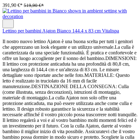
391,90 €*
519,90 €*
Lettino per bambini Ajaton Bianco 144.4 x 83 cm Vitalispa
Il nostro nuovo lettino Ajaton è una buona scelta per tutti i genitori
che apprezzano un look elegante e un utilizzo universale.La culla è
caratterizzata da una speciale funzionalità. È pratica e confortevole e
offre un luogo accogliente per il sonno del bambino.DIMENSIONI:
Il lettino con protezione anticaduta ha una profondità di 80,8 cm,
una larghezza di 144,4 cm e un'altezza di 83 cm. Le misure
dettagliate sono riportate anche nelle foto.MATERIALE: Questo
letto è realizzato in truciolato da 16 mm di facile
manutenzione.DESTINAZIONE DELLA CONSEGNA: Culla
(come illustrata, senza decorazioni), istruzioni di montaggio,
materiale di montaggio.La culla Ajaton non solo offre una
protezione anticaduta, ma può essere utilizzata anche come culla e
lettino. Il design robusto garantisce la sicurezza e la stabilità
necessarie affinché il vostro piccolo possa trascorrere notti tranquille.
Il lettino regalerà a voi e al vostro bambino molti momenti felici ed è
un investimento per il futuro. Con la culla Ajaton, darete al vostro
bambino il miglior inizio di vita possibile. Assicuratevi che il vostro
bambino possa dormire in modo sicuro e protetto. Scegliete la culla