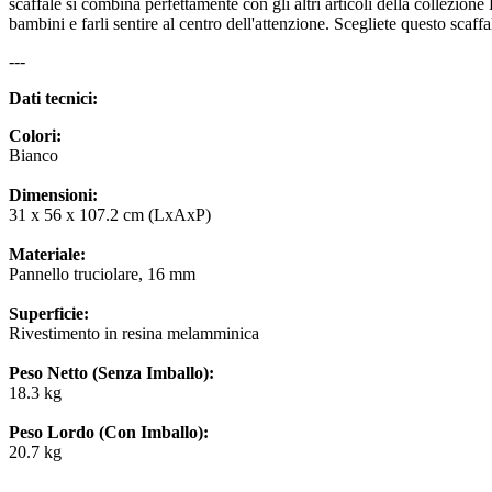
scaffale si combina perfettamente con gli altri articoli della collezion
bambini e farli sentire al centro dell'attenzione. Scegliete questo scaff
---
Dati tecnici:
Colori:
Bianco
Dimensioni:
31 x 56 x 107.2 cm (LxAxP)
Materiale:
Pannello truciolare, 16 mm
Superficie:
Rivestimento in resina melamminica
Peso Netto (Senza Imballo):
18.3 kg
Peso Lordo (Con Imballo):
20.7 kg