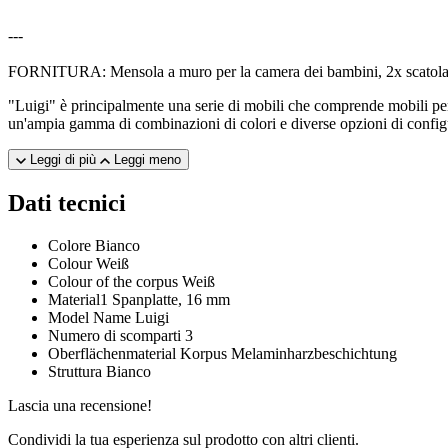
---
FORNITURA: Mensola a muro per la camera dei bambini, 2x scatola p
"Luigi" è principalmente una serie di mobili che comprende mobili pen
un'ampia gamma di combinazioni di colori e diverse opzioni di configura
Leggi di più
Leggi meno
Dati tecnici
Colore
Bianco
Colour
Weiß
Colour of the corpus
Weiß
Material1
Spanplatte, 16 mm
Model Name
Luigi
Numero di scomparti
3
Oberflächenmaterial Korpus
Melaminharzbeschichtung
Struttura
Bianco
Lascia una recensione!
Condividi la tua esperienza sul prodotto con altri clienti.