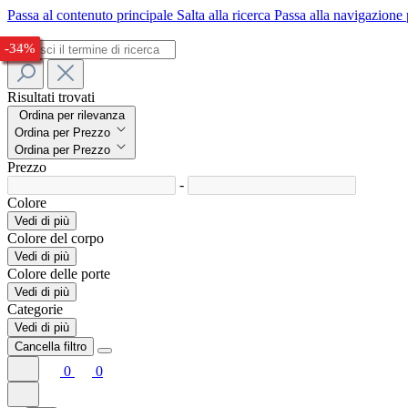
Passa al contenuto principale
Salta alla ricerca
Passa alla navigazione 
-28%
-28%
-24%
-30%
-28%
-27%
-33%
-34%
Risultati trovati
Ordina per rilevanza
Ordina per Prezzo
Ordina per Prezzo
Prezzo
-
Colore
Vedi di più
Colore del corpo
Vedi di più
Colore delle porte
Vedi di più
Categorie
Vedi di più
Cancella filtro
0
0