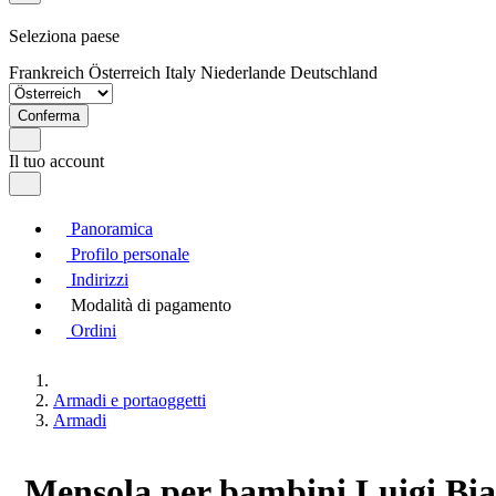
Seleziona paese
Frankreich
Österreich
Italy
Niederlande
Deutschland
Conferma
Il tuo account
Panoramica
Profilo personale
Indirizzi
Modalità di pagamento
Ordini
Armadi e portaoggetti
Armadi
Mensola per bambini Luigi Bian