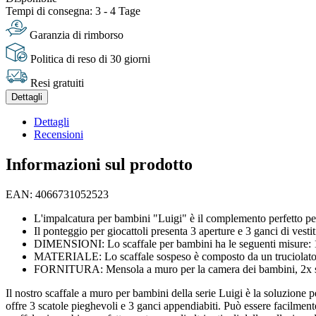
Tempi di consegna: 3 - 4 Tage
Garanzia di rimborso
Politica di reso di 30 giorni
Resi gratuiti
Dettagli
Dettagli
Recensioni
Informazioni sul prodotto
EAN: 4066731052523
L'impalcatura per bambini "Luigi" è il complemento perfetto per l
Il ponteggio per giocattoli presenta 3 aperture e 3 ganci di vesti
DIMENSIONI: Lo scaffale per bambini ha le seguenti misure: 107
MATERIALE: Lo scaffale sospeso è composto da un truciolato d
FORNITURA: Mensola a muro per la camera dei bambini, 2x sca
Il nostro scaffale a muro per bambini della serie Luigi è la soluzione p
offre 3 scatole pieghevoli e 3 ganci appendiabiti. Può essere facilment