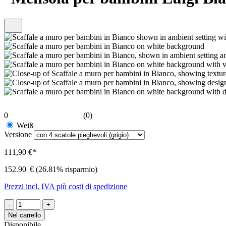
0
(0)
Weiß
Versione
111,90 €*
152.90
€
(26.81% risparmio)
Prezzi incl. IVA più costi di spedizione
-
+
Nel carrello
Disponibile