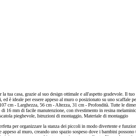
a tua casa, grazie al suo design ottimale e all'aspetto gradevole. Il tuo 
ti, ed è ideale per essere appeso al muro o posizionato su uno scaffale per
 cm - Larghezza, 56 cm - Altezza, 31 cm - Profondità. Tutte le dimensi
i 16 mm di facile manutenzione, con rivestimento in resina melaminic
tola pieghevole, Istruzioni di montaggio, Materiale di montaggio
erfetta per organizzare la stanza dei piccoli in modo divertente e funzion
e appeso al muro, creando uno spazio sospeso dove i bambini possono tene