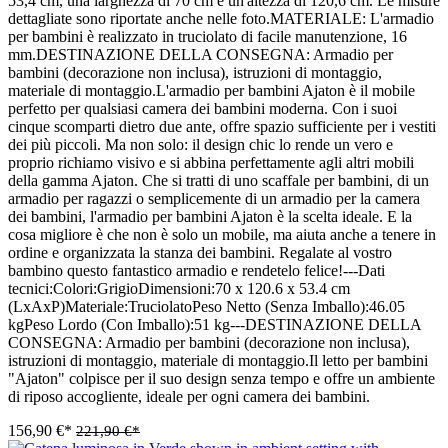
53,4 cm, una larghezza di 70 cm e un'altezza di 120,6 cm. Le misure
dettagliate sono riportate anche nelle foto.MATERIALE: L'armadio
per bambini è realizzato in truciolato di facile manutenzione, 16
mm.DESTINAZIONE DELLA CONSEGNA: Armadio per
bambini (decorazione non inclusa), istruzioni di montaggio,
materiale di montaggio.L'armadio per bambini Ajaton è il mobile
perfetto per qualsiasi camera dei bambini moderna. Con i suoi
cinque scomparti dietro due ante, offre spazio sufficiente per i vestiti
dei più piccoli. Ma non solo: il design chic lo rende un vero e
proprio richiamo visivo e si abbina perfettamente agli altri mobili
della gamma Ajaton. Che si tratti di uno scaffale per bambini, di un
armadio per ragazzi o semplicemente di un armadio per la camera
dei bambini, l'armadio per bambini Ajaton è la scelta ideale. E la
cosa migliore è che non è solo un mobile, ma aiuta anche a tenere in
ordine e organizzata la stanza dei bambini. Regalate al vostro
bambino questo fantastico armadio e rendetelo felice!---Dati
tecnici:Colori:GrigioDimensioni:70 x 120.6 x 53.4 cm
(LxAxP)Materiale:TruciolatoPeso Netto (Senza Imballo):46.05
kgPeso Lordo (Con Imballo):51 kg---DESTINAZIONE DELLA
CONSEGNA: Armadio per bambini (decorazione non inclusa),
istruzioni di montaggio, materiale di montaggio.Il letto per bambini
"Ajaton" colpisce per il suo design senza tempo e offre un ambiente
di riposo accogliente, ideale per ogni camera dei bambini.
156,90 €*
221,90 €*