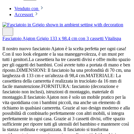
Venduto con
Accessori
Fasciatoio Ajaton Grigio 133 x 98.4 cm con 3 cassetti Vitalispa
Il nostro nuovo fasciatoio Ajaton è la scelta perfetta per ogni casa!
Con il suo look elegante e la sua maneggevolezza, è un must per
tutti i genitori.La cassettiera ha tre cassetti divisi e offre molto spazio
per gli oggetti dei bambini. Così avrete tutto a portata di mano e ben
riposto.DIMENSIONI: Il fasciatoio ha una profondità di 70 cm, una
larghezza di 133 cm e un'altezza di 98,4 cm.MATERIALE: La
cassettiera della cameretta è realizzata in truciolato da 16 mm di
facile manutenzione.FORNITURA: fasciatoio (decorazione e
fasciatoio non inclusi), istruzioni di montaggio, materiale di
montaggio.Il fasciatoio Ajaton non è solo un mobile pratico per la
vita quotidiana con i bambini piccoli, ma anche un elemento di
richiamo in qualsiasi cameretta. Grazie al suo design moderno e alla
possibilità di combinarlo perfettamente con altri mobili, si integra
perfettamente in ogni casa. Grazie ai 3 cassetti divisi, offre spazio
sufficiente per riporre tutti gli utensili del bambino e mantenere così
la stanza ordinata e organizzata. Il fasciatoio si trasforma