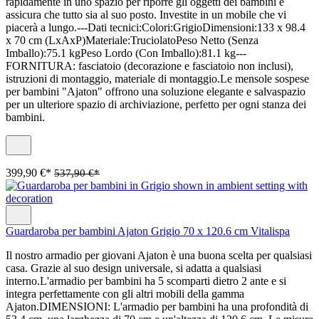
rapidamente in uno spazio per riporre gli oggetti dei bambini e
assicura che tutto sia al suo posto. Investite in un mobile che vi
piacerà a lungo.---Dati tecnici:Colori:GrigioDimensioni:133 x 98.4
x 70 cm (LxAxP)Materiale:TruciolatoPeso Netto (Senza
Imballo):75.1 kgPeso Lordo (Con Imballo):81.1 kg---
FORNITURA: fasciatoio (decorazione e fasciatoio non inclusi),
istruzioni di montaggio, materiale di montaggio.Le mensole sospese
per bambini "Ajaton" offrono una soluzione elegante e salvaspazio
per un ulteriore spazio di archiviazione, perfetto per ogni stanza dei
bambini.
399,90 €*
537,90 €*
Guardaroba per bambini Ajaton Grigio 70 x 120.6 cm Vitalispa
Il nostro armadio per giovani Ajaton è una buona scelta per qualsiasi
casa. Grazie al suo design universale, si adatta a qualsiasi
interno.L'armadio per bambini ha 5 scomparti dietro 2 ante e si
integra perfettamente con gli altri mobili della gamma
Ajaton.DIMENSIONI: L'armadio per bambini ha una profondità di