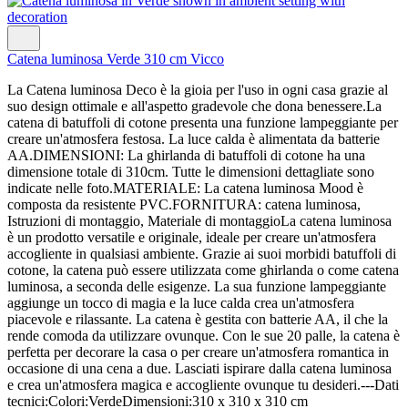
Catena luminosa Verde 310 cm Vicco
La Catena luminosa Deco è la gioia per l'uso in ogni casa grazie al
suo design ottimale e all'aspetto gradevole che dona benessere.La
catena di batuffoli di cotone presenta una funzione lampeggiante per
creare un'atmosfera festosa. La luce calda è alimentata da batterie
AA.DIMENSIONI: La ghirlanda di batuffoli di cotone ha una
dimensione totale di 310cm. Tutte le dimensioni dettagliate sono
indicate nelle foto.MATERIALE: La catena luminosa Mood è
composta da resistente PVC.FORNITURA: catena luminosa,
Istruzioni di montaggio, Materiale di montaggioLa catena luminosa
è un prodotto versatile e originale, ideale per creare un'atmosfera
accogliente in qualsiasi ambiente. Grazie ai suoi morbidi batuffoli di
cotone, la catena può essere utilizzata come ghirlanda o come catena
luminosa, a seconda delle esigenze. La sua funzione lampeggiante
aggiunge un tocco di magia e la luce calda crea un'atmosfera
piacevole e rilassante. La catena è gestita con batterie AA, il che la
rende comoda da utilizzare ovunque. Con le sue 20 palle, la catena è
perfetta per decorare la casa o per creare un'atmosfera romantica in
occasione di una cena a due. Lasciati ispirare dalla catena luminosa
e crea un'atmosfera magica e accogliente ovunque tu desideri.---Dati
tecnici:Colori:VerdeDimensioni:310 x 310 x 310 cm