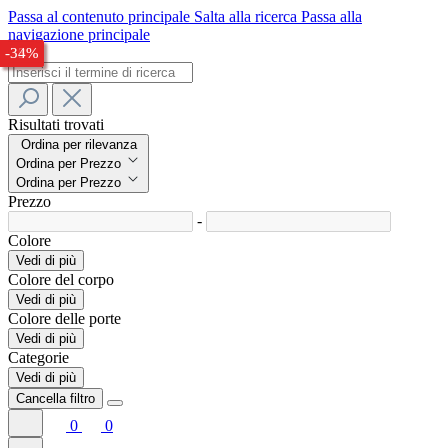
Passa al contenuto principale
Salta alla ricerca
Passa alla
navigazione principale
-26%
-29%
-33%
-34%
Risultati trovati
Ordina per rilevanza
Ordina per Prezzo
Ordina per Prezzo
Prezzo
-
Colore
Vedi di più
Colore del corpo
Vedi di più
Colore delle porte
Vedi di più
Categorie
Vedi di più
Cancella filtro
0
0