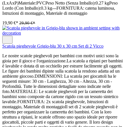
(LxAxP)Materiale:PVCPeso Netto (Senza Imballo):0.27 kgPeso
Lordo (Con Imballo):0.3 kg---FORNITURA: catena luminosa,
Istruzioni di montaggio, Materiale di montaggio
19,90 €*
29,90 €*
Scatola pieghevole Grigio-blu 30 x 30 cm Set di 2 Vicco
Le nostre scatole pieghevoli per bambini con motivi unici sono la
gioia per il gioco e l'organizzazione.La scatola a ripiani per bambini
è lavabile e dotata di un occhiello per estrarre facilmente gli oggetti.
Le figure dei bambini dipinte sulla scatola la rendono adatta ad un
ambiente giocoso.DIMENSIONI: La scatola per giocattoli ha le
seguenti misure: 30 cm - Larghezza, 30 cm - Altezza, 30 cm -
Profondità. Tutte le dimensioni dettagliate sono indicate nelle
foto.MATERIALE: Le scatole pieghevoli per la cameretta dei
bambini sono composte da cartone rigido con un tessuto sintetico
lavabile.FORNITURA: 2x scatola pieghevole, Istruzioni di
montaggio, Materiale di montaggioIl set di 2 scatole pieghevoli è
perfetto per organizzare la cameretta dei bambini. Con la loro
struttura a ripiani, le scatole offrono uno spazio ideale per riporre
giocattoli, piccole parti e oggetti di vario genere. Il loro design