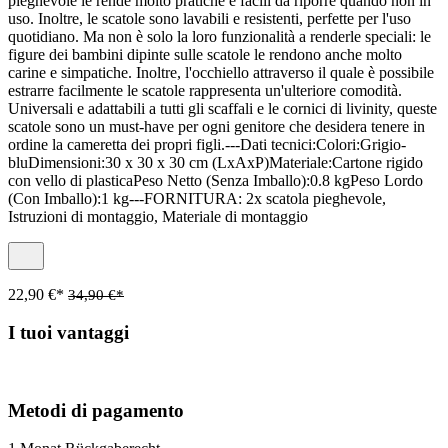
pieghevole le rende molto pratiche e facili da riporre quando non in
uso. Inoltre, le scatole sono lavabili e resistenti, perfette per l'uso
quotidiano. Ma non è solo la loro funzionalità a renderle speciali: le
figure dei bambini dipinte sulle scatole le rendono anche molto
carine e simpatiche. Inoltre, l'occhiello attraverso il quale è possibile
estrarre facilmente le scatole rappresenta un'ulteriore comodità.
Universali e adattabili a tutti gli scaffali e le cornici di livinity, queste
scatole sono un must-have per ogni genitore che desidera tenere in
ordine la cameretta dei propri figli.---Dati tecnici:Colori:Grigio-
bluDimensioni:30 x 30 x 30 cm (LxAxP)Materiale:Cartone rigido
con vello di plasticaPeso Netto (Senza Imballo):0.8 kgPeso Lordo
(Con Imballo):1 kg---FORNITURA: 2x scatola pieghevole,
Istruzioni di montaggio, Materiale di montaggio
22,90 €*
34,90 €*
I tuoi vantaggi
Metodi di pagamento