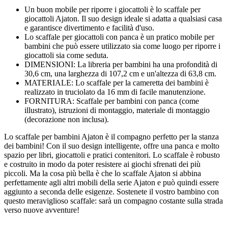
Un buon mobile per riporre i giocattoli è lo scaffale per
giocattoli Ajaton. Il suo design ideale si adatta a qualsiasi casa
e garantisce divertimento e facilità d'uso.
Lo scaffale per giocattoli con panca è un pratico mobile per
bambini che può essere utilizzato sia come luogo per riporre i
giocattoli sia come seduta.
DIMENSIONI: La libreria per bambini ha una profondità di
30,6 cm, una larghezza di 107,2 cm e un'altezza di 63,8 cm.
MATERIALE: Lo scaffale per la cameretta dei bambini è
realizzato in truciolato da 16 mm di facile manutenzione.
FORNITURA: Scaffale per bambini con panca (come
illustrato), istruzioni di montaggio, materiale di montaggio
(decorazione non inclusa).
Lo scaffale per bambini Ajaton è il compagno perfetto per la stanza
dei bambini! Con il suo design intelligente, offre una panca e molto
spazio per libri, giocattoli e pratici contenitori. Lo scaffale è robusto
e costruito in modo da poter resistere ai giochi sfrenati dei più
piccoli. Ma la cosa più bella è che lo scaffale Ajaton si abbina
perfettamente agli altri mobili della serie Ajaton e può quindi essere
aggiunto a seconda delle esigenze. Sostenete il vostro bambino con
questo meraviglioso scaffale: sarà un compagno costante sulla strada
verso nuove avventure!
---