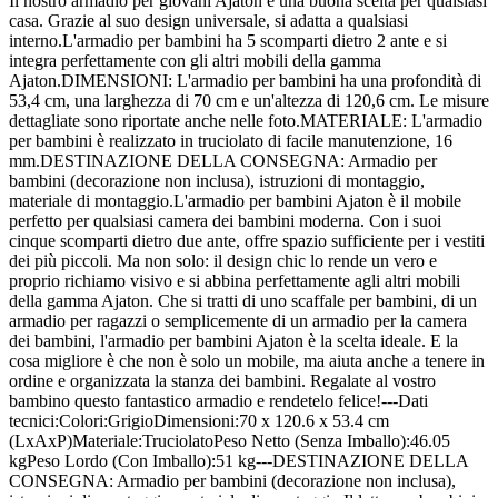
Il nostro armadio per giovani Ajaton è una buona scelta per qualsiasi
casa. Grazie al suo design universale, si adatta a qualsiasi
interno.L'armadio per bambini ha 5 scomparti dietro 2 ante e si
integra perfettamente con gli altri mobili della gamma
Ajaton.DIMENSIONI: L'armadio per bambini ha una profondità di
53,4 cm, una larghezza di 70 cm e un'altezza di 120,6 cm. Le misure
dettagliate sono riportate anche nelle foto.MATERIALE: L'armadio
per bambini è realizzato in truciolato di facile manutenzione, 16
mm.DESTINAZIONE DELLA CONSEGNA: Armadio per
bambini (decorazione non inclusa), istruzioni di montaggio,
materiale di montaggio.L'armadio per bambini Ajaton è il mobile
perfetto per qualsiasi camera dei bambini moderna. Con i suoi
cinque scomparti dietro due ante, offre spazio sufficiente per i vestiti
dei più piccoli. Ma non solo: il design chic lo rende un vero e
proprio richiamo visivo e si abbina perfettamente agli altri mobili
della gamma Ajaton. Che si tratti di uno scaffale per bambini, di un
armadio per ragazzi o semplicemente di un armadio per la camera
dei bambini, l'armadio per bambini Ajaton è la scelta ideale. E la
cosa migliore è che non è solo un mobile, ma aiuta anche a tenere in
ordine e organizzata la stanza dei bambini. Regalate al vostro
bambino questo fantastico armadio e rendetelo felice!---Dati
tecnici:Colori:GrigioDimensioni:70 x 120.6 x 53.4 cm
(LxAxP)Materiale:TruciolatoPeso Netto (Senza Imballo):46.05
kgPeso Lordo (Con Imballo):51 kg---DESTINAZIONE DELLA
CONSEGNA: Armadio per bambini (decorazione non inclusa),