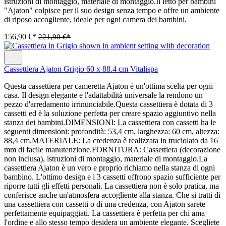
istruzioni di montaggio, materiale di montaggio.Il letto per bambini
"Ajaton" colpisce per il suo design senza tempo e offre un ambiente
di riposo accogliente, ideale per ogni camera dei bambini.
156,90 €*
221,90 €*
Cassettiera Ajaton Grigio 60 x 88.4 cm Vitalispa
Questa cassettiera per cameretta Ajaton è un'ottima scelta per ogni
casa. Il design elegante e l'adattabilità universale la rendono un
pezzo d'arredamento irrinunciabile.Questa cassettiera è dotata di 3
cassetti ed è la soluzione perfetta per creare spazio aggiuntivo nella
stanza dei bambini.DIMENSIONI: La cassettiera con cassetti ha le
seguenti dimensioni: profondità: 53,4 cm, larghezza: 60 cm, altezza:
88,4 cm.MATERIALE: La credenza è realizzata in truciolato da 16
mm di facile manutenzione.FORNITURA: Cassettiera (decorazione
non inclusa), istruzioni di montaggio, materiale di montaggio.La
cassettiera Ajaton è un vero e proprio richiamo nella stanza di ogni
bambino. L'ottimo design e i 3 cassetti offrono spazio sufficiente per
riporre tutti gli effetti personali. La cassettiera non è solo pratica, ma
conferisce anche un'atmosfera accogliente alla stanza. Che si tratti di
una cassettiera con cassetti o di una credenza, con Ajaton sarete
perfettamente equipaggiati. La cassettiera è perfetta per chi ama
l'ordine e allo stesso tempo desidera un ambiente elegante. Scegliete