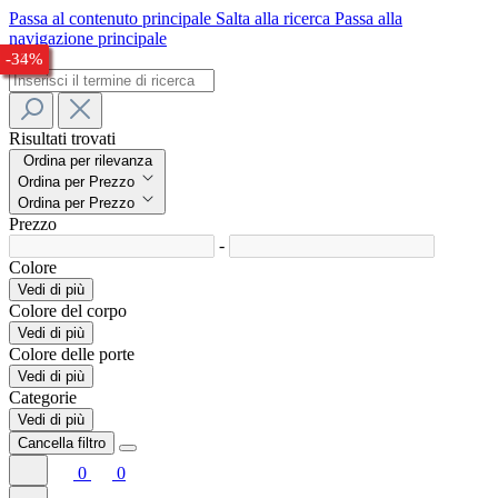
Passa al contenuto principale
Salta alla ricerca
Passa alla
navigazione principale
-33%
-25%
-29%
-33%
-23%
-33%
-34%
Risultati trovati
Ordina per rilevanza
Ordina per Prezzo
Ordina per Prezzo
Prezzo
-
Colore
Vedi di più
Colore del corpo
Vedi di più
Colore delle porte
Vedi di più
Categorie
Vedi di più
Cancella filtro
0
0