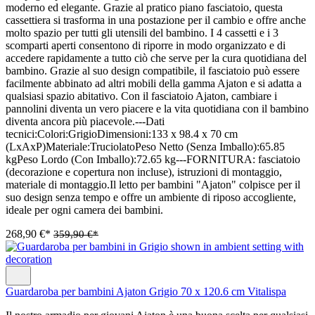
moderno ed elegante. Grazie al pratico piano fasciatoio, questa
cassettiera si trasforma in una postazione per il cambio e offre anche
molto spazio per tutti gli utensili del bambino. I 4 cassetti e i 3
scomparti aperti consentono di riporre in modo organizzato e di
accedere rapidamente a tutto ciò che serve per la cura quotidiana del
bambino. Grazie al suo design compatibile, il fasciatoio può essere
facilmente abbinato ad altri mobili della gamma Ajaton e si adatta a
qualsiasi spazio abitativo. Con il fasciatoio Ajaton, cambiare i
pannolini diventa un vero piacere e la vita quotidiana con il bambino
diventa ancora più piacevole.---Dati
tecnici:Colori:GrigioDimensioni:133 x 98.4 x 70 cm
(LxAxP)Materiale:TruciolatoPeso Netto (Senza Imballo):65.85
kgPeso Lordo (Con Imballo):72.65 kg---FORNITURA: fasciatoio
(decorazione e copertura non incluse), istruzioni di montaggio,
materiale di montaggio.Il letto per bambini "Ajaton" colpisce per il
suo design senza tempo e offre un ambiente di riposo accogliente,
ideale per ogni camera dei bambini.
268,90 €*
359,90 €*
Guardaroba per bambini Ajaton Grigio 70 x 120.6 cm Vitalispa