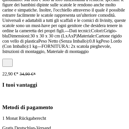
figure dei bambini dipinte sulle scatole le rendono anche molto
carine e simpatiche. Inoltre, l'occhiello attraverso il quale è possibile
estrarre facilmente le scatole rappresenta un'ulteriore comodità.
Universali e adattabili a tutti gli scaffali e le cornici di livinity, queste
scatole sono un must-have per ogni genitore che desidera tenere in
ordine la cameretta dei propri figli.---Dati tecnici:Colori:Grigio-
bluDimensioni:30 x 30 x 30 cm (LxAxP)Materiale:Cartone rigido
con vello di plasticaPeso Netto (Senza Imballo):0.8 kgPeso Lordo
(Con Imballo):1 kg---FORNITURA: 2x scatola pieghevole,
Istruzioni di montaggio, Materiale di montaggio
22,90 €*
34,90 €*
I tuoi vantaggi
Metodi di pagamento
1 Monat Rückgaberecht
Gratis Deutschlan-Versand