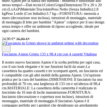
muro Ajaton per la stanza dei bambini - moderna e funzionale allo
stesso tempo!---Dati tecnici:Colori:GrigioDimensioni:70 x 20 x 20
cm (LxAxP)Materiale:TruciolatoPeso Netto (Senza Imballo):2.8
kgPeso Lordo (Con Imballo):3.7 kg---FORNITURA: mensola a
muro (decorazione non inclusa), istruzioni di montaggio, materiale
di montaggio.Il letto per bambini "Ajaton" colpisce per il suo design
senza tempo e offre un ambiente di riposo accogliente, ideale per
ogni camera dei bambini.
24,90 €*
36,90 €*
Fasciatoio Ajaton Grigio 133 x 98.4 cm con 4 cassetti Vitalispa
Il nostro nuovo fasciatoio Ajaton è la scelta perfetta per ogni casa,
con il suo look elegante e le sue funzioni facili da usare.La
cassettiera ha quattro cassetti e tre scomparti aperti, un fasciatoio ed
è compatibile con gli altri mobili della gamma Ajaton. Un'opzione
pratica per la cura del bambino.DIMENSIONI: Il fasciatoio ha una
profondità di 70 cm, una larghezza di 133 cm e un'altezza di 98,4
cm.MATERIALE: La cassettiera della cameretta è realizzata in
truciolato da 16 mm di facile manutenzione.FORNITURA:
fasciatoio (decorazione e copertura non incluse), istruzioni di
montaggio, materiale di montaggio.Il fasciatoio Ajaton è il
compagno perfetto per i genitori che desiderano un arredamento