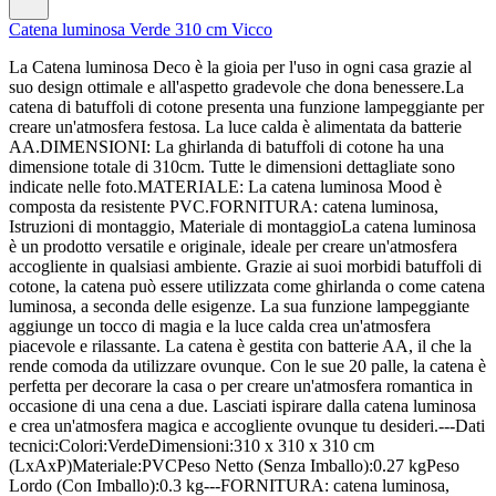
Catena luminosa Verde 310 cm Vicco
La Catena luminosa Deco è la gioia per l'uso in ogni casa grazie al
suo design ottimale e all'aspetto gradevole che dona benessere.La
catena di batuffoli di cotone presenta una funzione lampeggiante per
creare un'atmosfera festosa. La luce calda è alimentata da batterie
AA.DIMENSIONI: La ghirlanda di batuffoli di cotone ha una
dimensione totale di 310cm. Tutte le dimensioni dettagliate sono
indicate nelle foto.MATERIALE: La catena luminosa Mood è
composta da resistente PVC.FORNITURA: catena luminosa,
Istruzioni di montaggio, Materiale di montaggioLa catena luminosa
è un prodotto versatile e originale, ideale per creare un'atmosfera
accogliente in qualsiasi ambiente. Grazie ai suoi morbidi batuffoli di
cotone, la catena può essere utilizzata come ghirlanda o come catena
luminosa, a seconda delle esigenze. La sua funzione lampeggiante
aggiunge un tocco di magia e la luce calda crea un'atmosfera
piacevole e rilassante. La catena è gestita con batterie AA, il che la
rende comoda da utilizzare ovunque. Con le sue 20 palle, la catena è
perfetta per decorare la casa o per creare un'atmosfera romantica in
occasione di una cena a due. Lasciati ispirare dalla catena luminosa
e crea un'atmosfera magica e accogliente ovunque tu desideri.---Dati
tecnici:Colori:VerdeDimensioni:310 x 310 x 310 cm
(LxAxP)Materiale:PVCPeso Netto (Senza Imballo):0.27 kgPeso
Lordo (Con Imballo):0.3 kg---FORNITURA: catena luminosa,