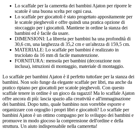
Lo scaffale per la cameretta dei bambini Ajaton per riporre le
scatole è una buona scelta per ogni casa.
Lo scaffale per giocattoli è stato progettato appositamente per
le scatole pieghevoli e offre quindi una pratica opzione di
stoccaggio per i giocattoli. Mantiene in ordine la stanza dei
bambini ed è facile da usare.
DIMENSIONI: La libreria per bambini ha una profondità di
30,6 cm, una larghezza di 35,2 cm e un'altezza di 159,5 cm.
MATERIALE: Lo scaffale per bambini è realizzato in
truciolato da 16 mm di facile manutenzione.
FORNITURA: mensola per bambini (decorazione non
inclusa), istruzioni di montaggio, materiale di montaggio.
Lo scaffale per bambini Ajaton è il perfetto tuttofare per la stanza dei
bambini. Non solo funge da elegante scaffale per libri, ma anche da
pratico ripiano per giocattoli per scatole pieghevoli. Con questo
scaffale tenere in ordine è un gioco da ragazzi! Ma lo scaffale Ajaton
offre ancora di più: lascia spazio alla creatività e all'immaginazione
dei bambini. Dopo tutto, quale bambino non vorrebbe esporre e
organizzare con orgoglio i propri libri e giocattoli? Lo scaffale per
bambini Ajaton è un ottimo compagno per lo sviluppo dei bambini e
promuove in modo giocoso la comprensione dell'ordine e della
struttura. Un aiuto indispensabile nella cameretta!
---