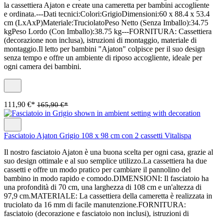
la cassettiera Ajaton e create una cameretta per bambini accogliente
e ordinata.---Dati tecnici:Colori:GrigioDimensioni:60 x 88.4 x 53.4
cm (LxAxP)Materiale:TruciolatoPeso Netto (Senza Imballo):34.75
kgPeso Lordo (Con Imballo):38.75 kg---FORNITURA: Cassettiera
(decorazione non inclusa), istruzioni di montaggio, materiale di
montaggio.Il letto per bambini "Ajaton" colpisce per il suo design
senza tempo e offre un ambiente di riposo accogliente, ideale per
ogni camera dei bambini.
111,90 €*
165,90 €*
Fasciatoio Ajaton Grigio 108 x 98 cm con 2 cassetti Vitalispa
Il nostro fasciatoio Ajaton è una buona scelta per ogni casa, grazie al
suo design ottimale e al suo semplice utilizzo.La cassettiera ha due
cassetti e offre un modo pratico per cambiare il pannolino del
bambino in modo rapido e comodo.DIMENSIONI: Il fasciatoio ha
una profondità di 70 cm, una larghezza di 108 cm e un'altezza di
97,9 cm.MATERIALE: La cassettiera della cameretta è realizzata in
truciolato da 16 mm di facile manutenzione.FORNITURA:
fasciatoio (decorazione e fasciatoio non inclusi), istruzioni di