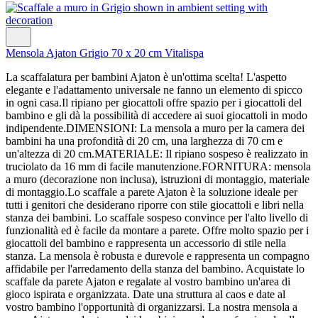
Mensola Ajaton Grigio 70 x 20 cm Vitalispa
La scaffalatura per bambini Ajaton è un'ottima scelta! L'aspetto
elegante e l'adattamento universale ne fanno un elemento di spicco
in ogni casa.Il ripiano per giocattoli offre spazio per i giocattoli del
bambino e gli dà la possibilità di accedere ai suoi giocattoli in modo
indipendente.DIMENSIONI: La mensola a muro per la camera dei
bambini ha una profondità di 20 cm, una larghezza di 70 cm e
un'altezza di 20 cm.MATERIALE: Il ripiano sospeso è realizzato in
truciolato da 16 mm di facile manutenzione.FORNITURA: mensola
a muro (decorazione non inclusa), istruzioni di montaggio, materiale
di montaggio.Lo scaffale a parete Ajaton è la soluzione ideale per
tutti i genitori che desiderano riporre con stile giocattoli e libri nella
stanza dei bambini. Lo scaffale sospeso convince per l'alto livello di
funzionalità ed è facile da montare a parete. Offre molto spazio per i
giocattoli del bambino e rappresenta un accessorio di stile nella
stanza. La mensola è robusta e durevole e rappresenta un compagno
affidabile per l'arredamento della stanza del bambino. Acquistate lo
scaffale da parete Ajaton e regalate al vostro bambino un'area di
gioco ispirata e organizzata. Date una struttura al caos e date al
vostro bambino l'opportunità di organizzarsi. La nostra mensola a