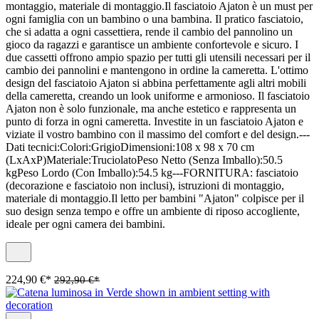
montaggio, materiale di montaggio.Il fasciatoio Ajaton è un must per
ogni famiglia con un bambino o una bambina. Il pratico fasciatoio,
che si adatta a ogni cassettiera, rende il cambio del pannolino un
gioco da ragazzi e garantisce un ambiente confortevole e sicuro. I
due cassetti offrono ampio spazio per tutti gli utensili necessari per il
cambio dei pannolini e mantengono in ordine la cameretta. L'ottimo
design del fasciatoio Ajaton si abbina perfettamente agli altri mobili
della cameretta, creando un look uniforme e armonioso. Il fasciatoio
Ajaton non è solo funzionale, ma anche estetico e rappresenta un
punto di forza in ogni cameretta. Investite in un fasciatoio Ajaton e
viziate il vostro bambino con il massimo del comfort e del design.---
Dati tecnici:Colori:GrigioDimensioni:108 x 98 x 70 cm
(LxAxP)Materiale:TruciolatoPeso Netto (Senza Imballo):50.5
kgPeso Lordo (Con Imballo):54.5 kg---FORNITURA: fasciatoio
(decorazione e fasciatoio non inclusi), istruzioni di montaggio,
materiale di montaggio.Il letto per bambini "Ajaton" colpisce per il
suo design senza tempo e offre un ambiente di riposo accogliente,
ideale per ogni camera dei bambini.
224,90 €*
292,90 €*