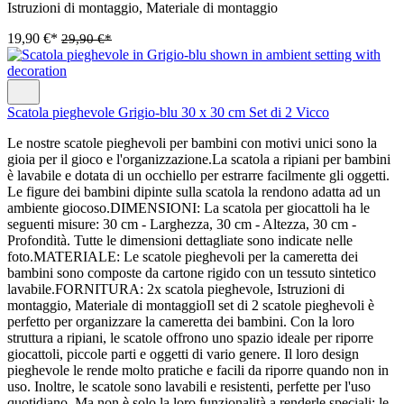
Istruzioni di montaggio, Materiale di montaggio
19,90 €*
29,90 €*
Scatola pieghevole Grigio-blu 30 x 30 cm Set di 2 Vicco
Le nostre scatole pieghevoli per bambini con motivi unici sono la
gioia per il gioco e l'organizzazione.La scatola a ripiani per bambini
è lavabile e dotata di un occhiello per estrarre facilmente gli oggetti.
Le figure dei bambini dipinte sulla scatola la rendono adatta ad un
ambiente giocoso.DIMENSIONI: La scatola per giocattoli ha le
seguenti misure: 30 cm - Larghezza, 30 cm - Altezza, 30 cm -
Profondità. Tutte le dimensioni dettagliate sono indicate nelle
foto.MATERIALE: Le scatole pieghevoli per la cameretta dei
bambini sono composte da cartone rigido con un tessuto sintetico
lavabile.FORNITURA: 2x scatola pieghevole, Istruzioni di
montaggio, Materiale di montaggioIl set di 2 scatole pieghevoli è
perfetto per organizzare la cameretta dei bambini. Con la loro
struttura a ripiani, le scatole offrono uno spazio ideale per riporre
giocattoli, piccole parti e oggetti di vario genere. Il loro design
pieghevole le rende molto pratiche e facili da riporre quando non in
uso. Inoltre, le scatole sono lavabili e resistenti, perfette per l'uso
quotidiano. Ma non è solo la loro funzionalità a renderle speciali: le