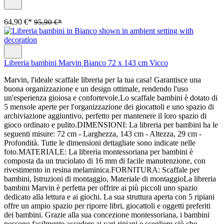
64,90 €*
95,90 €*
Libreria bambini Marvin Bianco 72 x 143 cm Vicco
Marvin, l'ideale scaffale libreria per la tua casa! Garantisce una
buona organizzazione e un design ottimale, rendendo l'uso
un'esperienza gioiosa e confortevole.Lo scaffale bambini è dotato di
5 mensole aperte per l'organizzazione dei giocattoli e uno spazio di
archiviazione aggiuntivo, perfetto per mantenere il loro spazio di
gioco ordinato e pulito.DIMENSIONI: La libreria per bambini ha le
seguenti misure: 72 cm - Larghezza, 143 cm - Altezza, 29 cm -
Profondità. Tutte le dimensioni dettagliate sono indicate nelle
foto.MATERIALE: La libreria montessoriana per bambini è
composta da un truciolato di 16 mm di facile manutenzione, con
rivestimento in resina melaminica.FORNITURA: Scaffale per
bambini, Istruzioni di montaggio, Materiale di montaggioLa libreria
bambini Marvin è perfetta per offrire ai più piccoli uno spazio
dedicato alla lettura e ai giochi. La sua struttura aperta con 5 ripiani
offre un ampio spazio per riporre libri, giocattoli e oggetti preferiti
dei bambini. Grazie alla sua concezione montessoriana, i bambini
possono facilmente accedere ai vari ripiani e scegliere ciò che