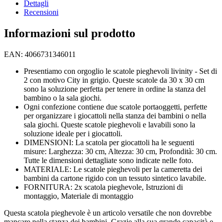
Dettagli
Recensioni
Informazioni sul prodotto
EAN: 4066731346011
Presentiamo con orgoglio le scatole pieghevoli livinity - Set di
2 con motivo City in grigio. Queste scatole da 30 x 30 cm
sono la soluzione perfetta per tenere in ordine la stanza del
bambino o la sala giochi.
Ogni confezione contiene due scatole portaoggetti, perfette
per organizzare i giocattoli nella stanza dei bambini o nella
sala giochi. Queste scatole pieghevoli e lavabili sono la
soluzione ideale per i giocattoli.
DIMENSIONI: La scatola per giocattoli ha le seguenti
misure: Larghezza: 30 cm, Altezza: 30 cm, Profondità: 30 cm.
Tutte le dimensioni dettagliate sono indicate nelle foto.
MATERIALE: Le scatole pieghevoli per la cameretta dei
bambini da cartone rigido con un tessuto sintetico lavabile.
FORNITURA: 2x scatola pieghevole, Istruzioni di
montaggio, Materiale di montaggio
Questa scatola pieghevole è un articolo versatile che non dovrebbe
mancare nella stanza dei bambini. Grazie alla sua grande capacità e