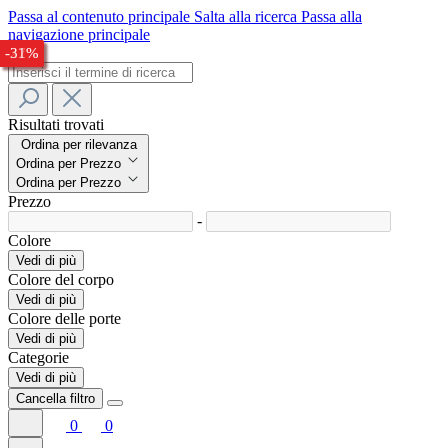
Passa al contenuto principale
Salta alla ricerca
Passa alla
navigazione principale
-26%
-29%
-33%
-32%
-27%
-31%
Risultati trovati
Ordina per rilevanza
Ordina per Prezzo
Ordina per Prezzo
Prezzo
-
Colore
Vedi di più
Colore del corpo
Vedi di più
Colore delle porte
Vedi di più
Categorie
Vedi di più
Cancella filtro
0
0