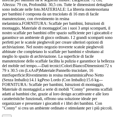
Altezza: 79 cm, Profondità: 30,5 cm. Tutte le dimensioni dettagliate
sono indicate nelle foto.MATERIALE: La libreria montessoriana
per bambini è composta da un truciolato di 16 mm di facile
manutenzione, con rivestimento in resina
melaminica.FORNITURA: Scaffale per bambini, Istruzioni di
montaggio, Materiale di montaggioCon i suoi 3 ampi scomparti, il
nostro scaffale per bambini offre spazio sufficiente per i giocattoli e
garantisce un ambiente di gioco ordinato. I 2 grandi scomparti sono
perfetti per le scatole pieghevoli per creare ulteriori opzioni di
archiviazione. Nel nostro negozio troverete scatole pieghevoli
abbinate che completano lo scaffale per bambini e sfruttano al
meglio lo spazio di archiviazione. La superficie di facile
manutenzione dello scaffale facilita la pulizia e garantisce la bellezza
del mobile nel tempo.---Dati tecnici:Colori:BiancoDimensioni:72 x
79 x 30.5 cm (LxAxP)Materiale:Pannello truciolare, 16
mmSuperficie:Rivestimento in resina melamminicaPeso Netto
(Senza Imballo):14.1 kgPeso Lordo (Con Imballo):15.6 kg---
FORNITURA: Scaffale per bambini, Istruzioni di montaggio,
Materiale di montaggioLa serie di mobili "Conny" presenta scaffali
adatti ai bambini che, grazie al loro design accattivante e alle loro
caratteristiche funzionali, offrono una soluzione ideale per
organizzare e presentare i giocattoli e i libri dei bambini. Con
"Conny" si crea un ambiente ordinato e stimolante per i più piccoli.