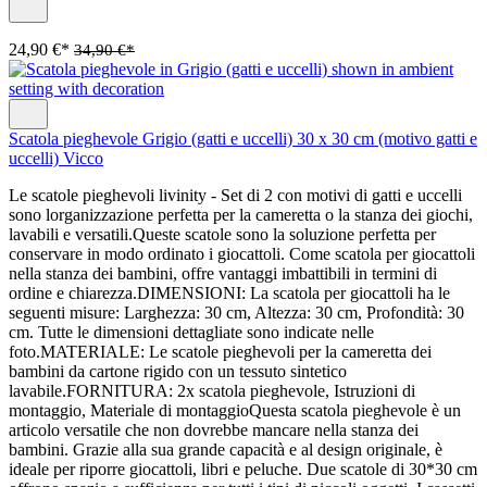
24,90 €*
34,90 €*
Scatola pieghevole Grigio (gatti e uccelli) 30 x 30 cm (motivo gatti e
uccelli) Vicco
Le scatole pieghevoli livinity - Set di 2 con motivi di gatti e uccelli
sono lorganizzazione perfetta per la cameretta o la stanza dei giochi,
lavabili e versatili.Queste scatole sono la soluzione perfetta per
conservare in modo ordinato i giocattoli. Come scatola per giocattoli
nella stanza dei bambini, offre vantaggi imbattibili in termini di
ordine e chiarezza.DIMENSIONI: La scatola per giocattoli ha le
seguenti misure: Larghezza: 30 cm, Altezza: 30 cm, Profondità: 30
cm. Tutte le dimensioni dettagliate sono indicate nelle
foto.MATERIALE: Le scatole pieghevoli per la cameretta dei
bambini da cartone rigido con un tessuto sintetico
lavabile.FORNITURA: 2x scatola pieghevole, Istruzioni di
montaggio, Materiale di montaggioQuesta scatola pieghevole è un
articolo versatile che non dovrebbe mancare nella stanza dei
bambini. Grazie alla sua grande capacità e al design originale, è
ideale per riporre giocattoli, libri e peluche. Due scatole di 30*30 cm