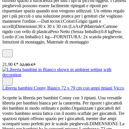
offrono spazio a sufficienza per tutti i tipi di piccoli oggetti. I cassetti
pieghevoli possono essere facilmente ripiegati e riposti per
risparmiare spazio quando non vengono utilizzati. Un ottimo regalo
per i più piccoli o una soluzione pratica per i genitori che vogliono
mantenere l'ordine.---Dati tecnici:Colori:Grigio (gatti e
uccelli)Dimensioni:30 x 30 x 30 cm (LxAxP)Materiale:Cartone
rigido con vello di plasticaPeso Netto (Senza Imballo):0.8 kgPeso
Lordo (Con Imballo):1 kg---FORNITURA: 2x scatola pieghevole,
Istruzioni di montaggio, Materiale di montaggio
21,90 €*
32,90 €*
Libreria bambini Conny Bianco 72 x 79 cm con ampi ripiani Vicco
Scoprite la libreria per bambini Conny con 3 ripiani. Una versatile
libreria per bambini bianca per la cameretta. Per riporre i giocattoli
dei bambini in modo ordinato e pulito.Organizzate i giocattoli del
vostro bambino senza fatica con il nostro scaffale per giocattoli. Tre
spaziosi ripiani offrono spazio per i giocattoli, mentre due ampi
scomparti sono perfetti per le scatole pieghevoli.DIMENSIONI: La
libreria per bambini ha le seguenti misure: Larghezza: 72 cm,