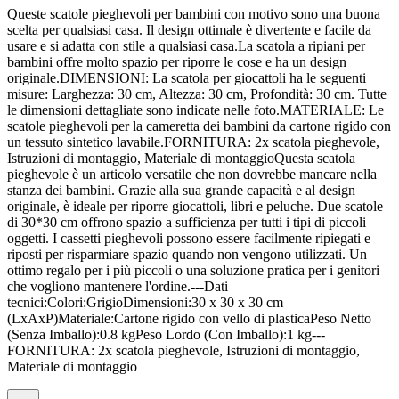
Queste scatole pieghevoli per bambini con motivo sono una buona
scelta per qualsiasi casa. Il design ottimale è divertente e facile da
usare e si adatta con stile a qualsiasi casa.La scatola a ripiani per
bambini offre molto spazio per riporre le cose e ha un design
originale.DIMENSIONI: La scatola per giocattoli ha le seguenti
misure: Larghezza: 30 cm, Altezza: 30 cm, Profondità: 30 cm. Tutte
le dimensioni dettagliate sono indicate nelle foto.MATERIALE: Le
scatole pieghevoli per la cameretta dei bambini da cartone rigido con
un tessuto sintetico lavabile.FORNITURA: 2x scatola pieghevole,
Istruzioni di montaggio, Materiale di montaggioQuesta scatola
pieghevole è un articolo versatile che non dovrebbe mancare nella
stanza dei bambini. Grazie alla sua grande capacità e al design
originale, è ideale per riporre giocattoli, libri e peluche. Due scatole
di 30*30 cm offrono spazio a sufficienza per tutti i tipi di piccoli
oggetti. I cassetti pieghevoli possono essere facilmente ripiegati e
riposti per risparmiare spazio quando non vengono utilizzati. Un
ottimo regalo per i più piccoli o una soluzione pratica per i genitori
che vogliono mantenere l'ordine.---Dati
tecnici:Colori:GrigioDimensioni:30 x 30 x 30 cm
(LxAxP)Materiale:Cartone rigido con vello di plasticaPeso Netto
(Senza Imballo):0.8 kgPeso Lordo (Con Imballo):1 kg---
FORNITURA: 2x scatola pieghevole, Istruzioni di montaggio,
Materiale di montaggio