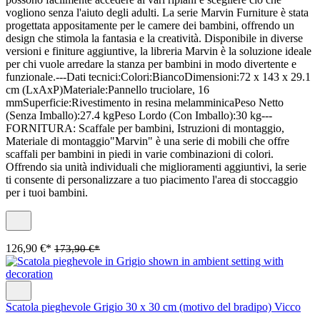
vogliono senza l'aiuto degli adulti. La serie Marvin Furniture è stata
progettata appositamente per le camere dei bambini, offrendo un
design che stimola la fantasia e la creatività. Disponibile in diverse
versioni e finiture aggiuntive, la libreria Marvin è la soluzione ideale
per chi vuole arredare la stanza per bambini in modo divertente e
funzionale.---Dati tecnici:Colori:BiancoDimensioni:72 x 143 x 29.1
cm (LxAxP)Materiale:Pannello truciolare, 16
mmSuperficie:Rivestimento in resina melamminicaPeso Netto
(Senza Imballo):27.4 kgPeso Lordo (Con Imballo):30 kg---
FORNITURA: Scaffale per bambini, Istruzioni di montaggio,
Materiale di montaggio"Marvin" è una serie di mobili che offre
scaffali per bambini in piedi in varie combinazioni di colori.
Offrendo sia unità individuali che miglioramenti aggiuntivi, la serie
ti consente di personalizzare a tuo piacimento l'area di stoccaggio
per i tuoi bambini.
126,90 €*
173,90 €*
Scatola pieghevole Grigio 30 x 30 cm (motivo del bradipo) Vicco