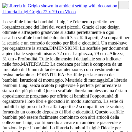
Libreria Luigi Grigio 72 x 79 cm Vicco
Lo scaffale libreria bambini "Luigi" è l'elemento perfetto per
l'organizzazione dei libri dei vostri piccoli. Grazie al suo design
ottimale e all'aspetto gradevole si adatta perfettamente a ogni
casa.Lo scaffale bambini è dotato di 3 scaffali aperti, 2 scomparti per
la scatola e un comodo deposito per libri e giocattoli. Un must-have
per organizzare la stanza.DIMENSIONI: Lo scaffale per documenti
a piedi ha le seguenti misure: 72 cm - Larghezza, 79 cm - Altezza,
31 cm - Profondità. Tutte le dimensioni dettagliate sono indicate
nelle foto.MATERIALE: La credenza per libri è composta da un
truciolato di 16 mm di facile manutenzione, con rivestimento in
resina melaminica.FORNITURA: Scaffale per la camera dei
bambini, Istruzioni di montaggio, Materiale di montaggioLa libreria
bambini Luigi senza scatola pieghevole è perfetta per arredare la
stanza dei più piccoli. Questo scaffale libreria montessoriana è stato
appositamente progettato per offrire ai bambini l'opportunità di
organizzare i loro libri e giocattoli in modo autonomo. La serie di
mobili Luigi presenta 3 scaffali aperti e 2 scomparti per le scatole,
fornendo un comodo deposito di libri e giocattoli. Questo scaffale
bambini può essere facilmente combinato con altri articoli della
collezione Luigi, contribuendo a creare un ambiente piacevole e
funzionale per i bambini. La libreria bambini Luigi è l'ideale per