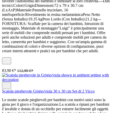
favorire l'autonomia dei bambini e stimolare la loro creatività.---Dati
tecnici:Colori:GrigioDimensioni:72 x 79 x 30.7 cm
(LxAxP)Materiale:Pannello truciolare, 16
mmSuperficie:Rivestimento in resina melamminicaPeso Netto
(Senza Imballo):19.35 kgPeso Lordo (Con Imballo):21.2 kg---
FORNITURA: Scaffale per la camera dei bambini, Istruzioni di
montaggio, Materiale di montaggio"Luigi" è principalmente una
serie di mobili che comprende mobili pensati per i bambini. Offre
però anche soluzioni per adulti e comprende mobili per camera da
letto, cameretta per bambini e soggiorno. Con un'ampia gamma di
combinazioni di colori e diverse opzioni di configurazione, puoi
creare interni attraenti e pratici sia per bambini che per adulti.
83,90 €*
112,90 €*
Scatola pieghevole Grigio/viola 30 x 30 cm Set di 2 Vicco
Le nostre scatole pieghevoli per bambini con motivi unici sono la
gioia per il gioco e l'organizzazione.La scatola a ripiani per bambini
è lavabile e dotata di un occhiello per estrarre facilmente gli oggetti.