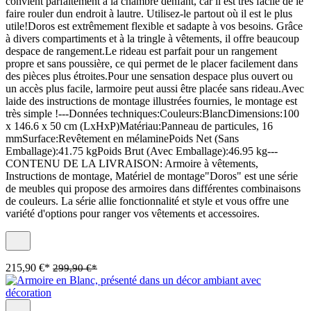
convient parfaitement à la chambre denfant, car il est très facile de le
faire rouler dun endroit à lautre. Utilisez-le partout où il est le plus
utile!Doros est extrêmement flexible et sadapte à vos besoins. Grâce
à divers compartiments et à la tringle à vêtements, il offre beaucoup
despace de rangement.Le rideau est parfait pour un rangement
propre et sans poussière, ce qui permet de le placer facilement dans
des pièces plus étroites.Pour une sensation despace plus ouvert ou
un accès plus facile, larmoire peut aussi être placée sans rideau.Avec
laide des instructions de montage illustrées fournies, le montage est
très simple !---Données techniques:Couleurs:BlancDimensions:100
x 146.6 x 50 cm (LxHxP)Matériau:Panneau de particules, 16
mmSurface:Revêtement en mélaminePoids Net (Sans
Emballage):41.75 kgPoids Brut (Avec Emballage):46.95 kg---
CONTENU DE LA LIVRAISON: Armoire à vêtements,
Instructions de montage, Matériel de montage"Doros" est une série
de meubles qui propose des armoires dans différentes combinaisons
de couleurs. La série allie fonctionnalité et style et vous offre une
variété d'options pour ranger vos vêtements et accessoires.
215,90 €*
299,90 €*