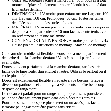
Grâce aux roulettes faciles à manœuvrer, vous pouvez à tout
moment déplacer facilement larmoire à lendroit souhaité dans
la chambre denfant.
DIMENSIONS : L'Armoire pour enfant mesure Largeur: 100
cm, Hauteur: 168 cm, Profondeur: 50 cm. Toutes les tailles
détaillées sont indiquées sur les photos.
MATÉRIAU: L'armoire pour chambre d'enfants est composée
de panneaux de particules de 16 mm faciles à entretenir, avec
un revêtement en résine mélamine.
CONTENU DE LA LIVRAISON: Armoire pour enfants, 4x
Caisse pliante, Instructions de montage, Matériel de montage
Cette armoire mobile est flexible et vous aide à mettre parfaitement
de lordre dans la chambre denfant ! Vous êtes ainsi paré à toute
éventualité.
Doros convient parfaitement à la chambre denfant, car il est très
facile de le faire rouler dun endroit à lautre. Utilisez-le partout où il
est le plus utile!
Doros est extrêmement flexible et sadapte à vos besoins. Grâce à
divers compartiments et à la tringle à vêtements, il offre beaucoup
despace de rangement.
Le rideau est parfait pour un rangement propre et sans poussière et
peut donc être facilement placé dans des pièces plus étroites.
Pour une sensation despace plus ouvert ou un accès plus facile,
larmoire peut également être placée sans rideau.