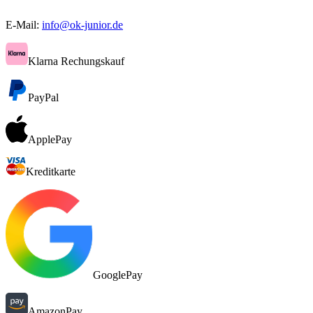
E-Mail:
info@ok-junior.de
Klarna Rechungskauf
PayPal
ApplePay
Kreditkarte
GooglePay
AmazonPay