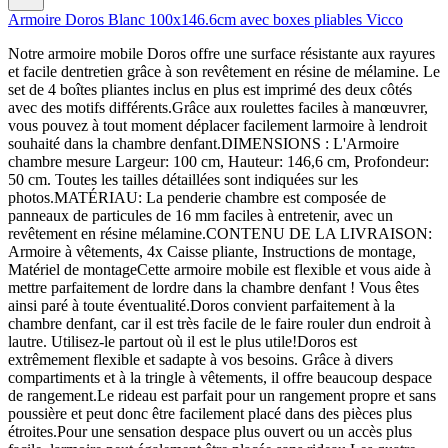
Armoire Doros Blanc 100x146.6cm avec boxes pliables Vicco
Notre armoire mobile Doros offre une surface résistante aux rayures
et facile dentretien grâce à son revêtement en résine de mélamine. Le
set de 4 boîtes pliantes inclus en plus est imprimé des deux côtés
avec des motifs différents.Grâce aux roulettes faciles à manœuvrer,
vous pouvez à tout moment déplacer facilement larmoire à lendroit
souhaité dans la chambre denfant.DIMENSIONS : L'Armoire
chambre mesure Largeur: 100 cm, Hauteur: 146,6 cm, Profondeur:
50 cm. Toutes les tailles détaillées sont indiquées sur les
photos.MATÉRIAU: La penderie chambre est composée de
panneaux de particules de 16 mm faciles à entretenir, avec un
revêtement en résine mélamine.CONTENU DE LA LIVRAISON:
Armoire à vêtements, 4x Caisse pliante, Instructions de montage,
Matériel de montageCette armoire mobile est flexible et vous aide à
mettre parfaitement de lordre dans la chambre denfant ! Vous êtes
ainsi paré à toute éventualité.Doros convient parfaitement à la
chambre denfant, car il est très facile de le faire rouler dun endroit à
lautre. Utilisez-le partout où il est le plus utile!Doros est
extrêmement flexible et sadapte à vos besoins. Grâce à divers
compartiments et à la tringle à vêtements, il offre beaucoup despace
de rangement.Le rideau est parfait pour un rangement propre et sans
poussière et peut donc être facilement placé dans des pièces plus
étroites.Pour une sensation despace plus ouvert ou un accès plus