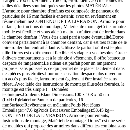
Largeur: 100 cm, Hauteur: 168 cm, Profondeur: 50 cm. Toutes les
tailles détaillées sont indiquées sur les photos.MATÉRIAU:
L'armoire pour chambre d'enfants est composée de panneaux de
particules de 16 mm faciles à entretenir, avec un revêtement en
résine mélamine.CONTENU DE LA LIVRAISON: Armoire pour
enfants, Instructions de montage, Matériel de montageCette armoire
mobile est flexible et vous aide à mettre parfaitement de lordre dans
la chambre denfant ! Vous êtes ainsi paré à toute éventualité.Doros
convient parfaitement à la chambre denfant, car il est très facile de le
faire rouler dun endroit à lautre. Utilisez-le partout où il est le plus
utile!Doros est extrêmement flexible et sadapte à vos besoins. Grâce
à divers compartiments et à la tringle à vêtements, il offre beaucoup
despace de rangement.Le rideau est parfait pour un rangement
propre et sans poussière, ce qui permet de le placer facilement dans
des pièces plus étroites.Pour une sensation despace plus ouvert ou
un accès plus facile, larmoire peut également être installée sans
rideau.Avec laide des instructions de montage illustrées fournies, le
montage est très simple !---Données
techniques:Couleurs:BlancDimensions:100 x 168 x 50 cm
(LxHxP)Matériau:Panneau de particules, 16
mmSurface:Revêtement en mélaminePoids Net (Sans
Emballage):47.6 kgPoids Brut (Avec Emballage):53.45 kg---
CONTENU DE LA LIVRAISON: Armoire pour enfants,
Instructions de montage, Matériel de montage"Doros" est une série
de meubles qui propose des armoires dans différentes combinaisons