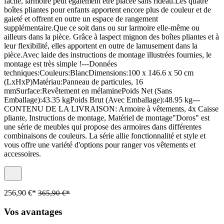
facile, larmoire peut également être placée sans rideau.Les quatre
boîtes pliantes pour enfants apportent encore plus de couleur et de
gaieté et offrent en outre un espace de rangement
supplémentaire.Que ce soit dans ou sur larmoire elle-même ou
ailleurs dans la pièce. Grâce à laspect mignon des boîtes pliantes et à
leur flexibilité, elles apportent en outre de lamusement dans la
pièce.Avec laide des instructions de montage illustrées fournies, le
montage est très simple !---Données
techniques:Couleurs:BlancDimensions:100 x 146.6 x 50 cm
(LxHxP)Matériau:Panneau de particules, 16
mmSurface:Revêtement en mélaminePoids Net (Sans
Emballage):43.35 kgPoids Brut (Avec Emballage):48.95 kg---
CONTENU DE LA LIVRAISON: Armoire à vêtements, 4x Caisse
pliante, Instructions de montage, Matériel de montage"Doros" est
une série de meubles qui propose des armoires dans différentes
combinaisons de couleurs. La série allie fonctionnalité et style et
vous offre une variété d'options pour ranger vos vêtements et
accessoires.
256,90 €*
365,90 €*
Vos avantages