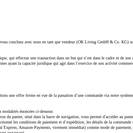
ue vous concluez avec nous en tant que vendeur (OK Living GmbH & Co. KG) sur l
ue, qui effectue une transaction dans un but qui n’est dans le cadre ni de son 
nes ayant la capacité juridique qui agit dans l’exercice de son activité commer
tons une offre ferme en vue de la passation d’une commande via notre système d
es modalités énoncées ci-dessous:
on du panier, situé dans la barre de navigation, vous permet d'accéder au panier
ectionné les conditions de paiement et d’expédition, les détails de la commande 
Pal Express, Amazon-Payments, virement immédiat) comme mode de paiement, vou
ment instantané.