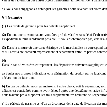
valeur de facturation des autres objets transformés au moment de la transform
d) Nous nous engageons à débloquer les garanties nous revenant sur votre dema
§ 4
Garantie
(1)
Les droits de garantie pour les défauts s'appliquent.
(2)
En tant que consommateur, vous êtes prié de vérifier sans délai l’exhaustiv
l’expéditeur le plus rapidement possible. Si vous n’obtempérez pas, cela n’a a
(3)
Dans la mesure où une caractéristique de la marchandise ne correspond pas
et si l'écart a été convenu expressément et séparément entre les parties contrac
(4)
Dans le cas où vous êtes entrepreneur, les dispositions suivantes s'appliquent
a)
Seules nos propres indications et la désignation du produit par le fabricant
déclaration du fabricant.
b)
En cas de défauts, nous garantissons, à notre choix, soit la réparation, soit
défauts est considérée comme avoir échoué après une deuxième tentative infru
nous n'avons pas à supporter les frais supplémentaires résultant de l'expéditio
c)
La période de garantie est d'un an à compter de la date de livraison des ma