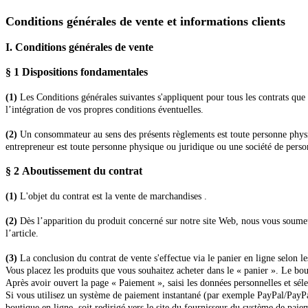
Conditions générales de vente et informations clients
I. Conditions générales de vente
§ 1
Dispositions fondamentales
(1)
Les Conditions générales suivantes s'appliquent pour tous les contrats q
l’intégration de vos propres conditions éventuelles.
(2)
Un consommateur au sens des présents règlements est toute personne physiq
entrepreneur est toute personne physique ou juridique ou une société de person
§ 2
Aboutissement du contrat
(1)
L'objet du contrat est la vente de marchandises
.
(2)
Dès l’apparition du produit concerné sur notre site Web, nous vous soumet
l’article.
(3)
La conclusion du contrat de vente s'effectue via le panier en ligne selon l
Vous placez les produits
que vous souhaitez acheter dans le « panier ». Le bout
Après avoir ouvert la page « Paiement », saisi les données personnelles et sél
Si vous utilisez un système de paiement instantané (par exemple PayPal/Pay
boutique en ligne, soit redirigé vers le site du fournisseur du système de paie