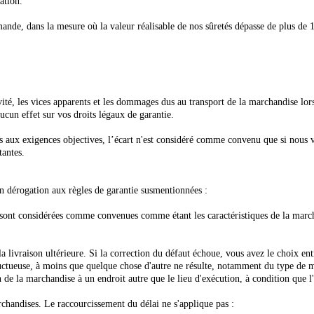
ation.
nde, dans la mesure où la valeur réalisable de nos sûretés dépasse de plus de 1
ité, les vices apparents et les dommages dus au transport de la marchandise lors d
ucun effet sur vos droits légaux de garantie.
 aux exigences objectives, l’écart n'est considéré comme convenu que si nous v
tantes.
 en dérogation aux règles de garantie susmentionnées :
 sont considérées comme convenues comme étant les caractéristiques de la marchan
 la livraison ultérieure. Si la correction du défaut échoue, vous avez le choix en
ctueuse, à moins que quelque chose d'autre ne résulte, notamment du type de ma
n de la marchandise à un endroit autre que le lieu d'exécution, à condition que l
rchandises. Le raccourcissement du délai ne s'applique pas :