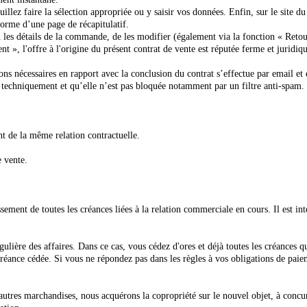
illez faire la sélection appropriée ou y saisir vos données. Enfin, sur le site d
forme d’une page de récapitulatif.
 les détails de la commande, de les modifier (également via la fonction « Reto
, l'offre à l'origine du présent contrat de vente est réputée ferme et juridiq
s nécessaires en rapport avec la conclusion du contrat s’effectue par email et 
e techniquement et qu’elle n’est pas bloquée notamment par un filtre anti-spam.
nt de la même relation contractuelle.
e vente.
ement de toutes les créances liées à la relation commerciale en cours. Il est inte
ulière des affaires. Dans ce cas, vous cédez d'ores et déjà toutes les créances 
 créance cédée. Si vous ne répondez pas dans les règles à vos obligations de p
autres marchandises, nous acquérons la copropriété sur le nouvel objet, à concur