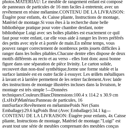
photos.MATÉRIAU: Le meuble de rangement enfant est composé
de panneaux de particules de 16 mm faciles à entretenir, avec un
revêtement en résine mélamine.CONTENU DE LA LIVRAISON:
Étagère pour enfants, 4x Caisse pliante, Instructions de montage,
Matériel de montage.Si vous êtes à la recherche dune belle
bibliothèque pratique pour votre chambre denfant, notre
bibliothèque Luigi avec ses boîtes pliables est exactement ce quil
faut pour votre enfant, car elle vous aide à ranger les livres préférés
des petits avec style et à portée de main.En même temps, vous
pouvez ranger correctement de nombreux petits jouets difficiles à
ranger dans les boîtes pliables.Chacune dentre elles dispose de deux
motifs différents au recto et au verso - elles font donc aussi bonne
figure dans une séparation de pièce livinity. Le carton solide,
recouvert dun non-tissé synthétique,forme une forme stable et la
surface laminée est en outre facile à essuyer. Les œillets métalliques
à lavant et à larrière permettent de les retirer facilement.Avec laide
des instructions de montage illustrées incluses dans la livraison, le
montage est très simple !---Données
techniques:Couleurs:BlancDimensions:100.4 x 114.2 x 30.9 cm
(LxHxP)Matériau:Panneau de particules, 16
mmSurface:Revêtement en mélaminePoids Net (Sans
Emballage):29.6 kgPoids Brut (Avec Emballage):34.1 kg---
CONTENU DE LA LIVRAISON: Étagère pour enfants, 4x Caisse
pliante, Instructions de montage, Matériel de montage."Luigi" est
avant tout une série de meubles comprenant des meubles conçus