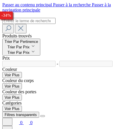
Passer au contenu principal
Passer à la recherche
Passer à la
navigation principale
-28%
-24%
-28%
-30%
-28%
-27%
-33%
-34%
Produits trouvés
Trier Par Pertinence
Trier Par Prix
Trier Par Prix
Prix
-
Couleur
Voir Plus
Couleur du corps
Voir Plus
Couleur des portes
Voir Plus
Catégories
Voir Plus
Filtres transparents
0
0