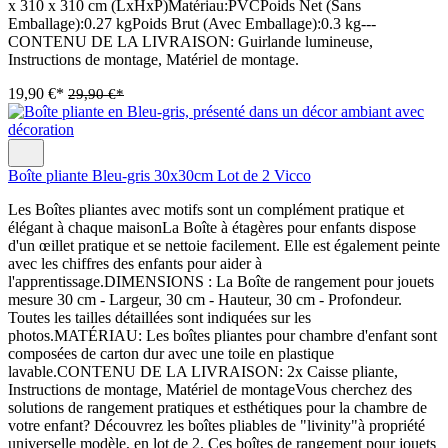
x 310 x 310 cm (LxHxP)Matériau:PVCPoids Net (Sans
Emballage):0.27 kgPoids Brut (Avec Emballage):0.3 kg---
CONTENU DE LA LIVRAISON: Guirlande lumineuse,
Instructions de montage, Matériel de montage.
19,90 €*
29,90 €*
Boîte pliante Bleu-gris 30x30cm Lot de 2 Vicco
Les Boîtes pliantes avec motifs sont un complément pratique et
élégant à chaque maisonLa Boîte à étagères pour enfants dispose
d'un œillet pratique et se nettoie facilement. Elle est également peinte
avec les chiffres des enfants pour aider à
l'apprentissage.DIMENSIONS : La Boîte de rangement pour jouets
mesure 30 cm - Largeur, 30 cm - Hauteur, 30 cm - Profondeur.
Toutes les tailles détaillées sont indiquées sur les
photos.MATÉRIAU: Les boîtes pliantes pour chambre d'enfant sont
composées de carton dur avec une toile en plastique
lavable.CONTENU DE LA LIVRAISON: 2x Caisse pliante,
Instructions de montage, Matériel de montageVous cherchez des
solutions de rangement pratiques et esthétiques pour la chambre de
votre enfant? Découvrez les boîtes pliables de "livinity"à propriété
universelle modèle, en lot de 2. Ces boîtes de rangement pour jouets