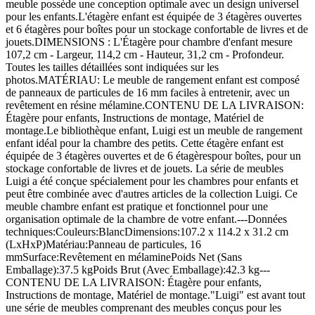
meuble possède une conception optimale avec un design universel
pour les enfants.L'étagère enfant est équipée de 3 étagères ouvertes
et 6 étagères pour boîtes pour un stockage confortable de livres et de
jouets.DIMENSIONS : L'Étagère pour chambre d'enfant mesure
107,2 cm - Largeur, 114,2 cm - Hauteur, 31,2 cm - Profondeur.
Toutes les tailles détaillées sont indiquées sur les
photos.MATÉRIAU: Le meuble de rangement enfant est composé
de panneaux de particules de 16 mm faciles à entretenir, avec un
revêtement en résine mélamine.CONTENU DE LA LIVRAISON:
Étagère pour enfants, Instructions de montage, Matériel de
montage.Le bibliothèque enfant, Luigi est un meuble de rangement
enfant idéal pour la chambre des petits. Cette étagère enfant est
équipée de 3 étagères ouvertes et de 6 étagèrespour boîtes, pour un
stockage confortable de livres et de jouets. La série de meubles
Luigi a été conçue spécialement pour les chambres pour enfants et
peut être combinée avec d'autres articles de la collection Luigi. Ce
meuble chambre enfant est pratique et fonctionnel pour une
organisation optimale de la chambre de votre enfant.---Données
techniques:Couleurs:BlancDimensions:107.2 x 114.2 x 31.2 cm
(LxHxP)Matériau:Panneau de particules, 16
mmSurface:Revêtement en mélaminePoids Net (Sans
Emballage):37.5 kgPoids Brut (Avec Emballage):42.3 kg---
CONTENU DE LA LIVRAISON: Étagère pour enfants,
Instructions de montage, Matériel de montage."Luigi" est avant tout
une série de meubles comprenant des meubles conçus pour les