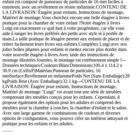
enfant est composé de panneaux de particules de 16 mm faciles à
entretenir, avec un revêtement en résine mélamine.CONTENU DE
LA LIVRAISON: Étagère pour enfants, Instructions de montage,
Matériel de montage.Vous cherchez encore une belle étagère à livres
pratique pour la chambre de votre enfant ?Notre étagère à livres
Luigi est exactement ce quil faut à votre progéniture, car elle vous
aide à ranger les livres préférés des petits avec style et à portée de
main.La taille pratique de létagère permet aux enfants de placer et de
retirer facilement leurs livres eux-mêmes.Complétez Luigi avec nos
jolies boîtes pliantes pour enfants et mettez encore plus dordre dans
votre nouvelle étagère à livres.Avec laide des instructions de
montage illustrées fournies, le montage est extrêmement simple !---
Données techniques:Couleurs:BlancDimensions:100.4 x 114.2 x
30.9 cm (LxHxP)Matériau:Panneau de particules, 16
mmSurface:Revêtement en mélaminePoids Net (Sans Emballage):28
kgPoids Brut (Avec Emballage):32.1 kg---CONTENU DE LA
LIVRAISON: Étagère pour enfants, Instructions de montage,
Matériel de montage."Luigi" est avant tout une série de meubles
comprenant des meubles conçus pour les enfants. Cependant, il
propose également des options pour les adultes et comprend des
meubles pour la chambre à coucher, la chambre d'enfant et le salon.
Avec une large gamme de combinaisons de couleurs et diverses
options de configuration, vous pouvez créer un intérieur attrayant et
pratique pour les enfants et les adultes.