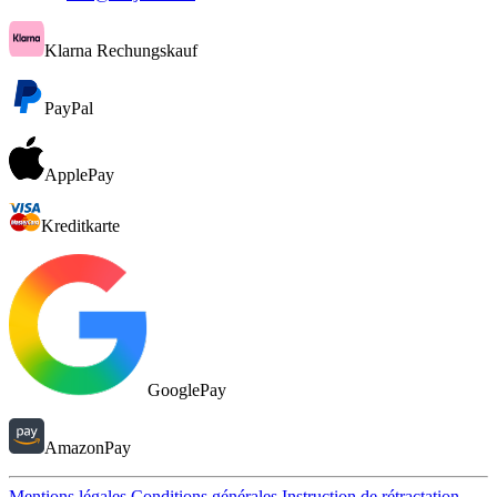
Klarna Rechungskauf
PayPal
ApplePay
Kreditkarte
GooglePay
AmazonPay
Mentions légales
Conditions générales
Instruction de rétractation