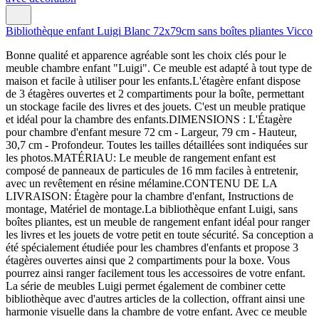
Bibliothèque enfant Luigi Blanc 72x79cm sans boîtes pliantes Vicco
Bonne qualité et apparence agréable sont les choix clés pour le
meuble chambre enfant "Luigi". Ce meuble est adapté à tout type de
maison et facile à utiliser pour les enfants.L'étagère enfant dispose
de 3 étagères ouvertes et 2 compartiments pour la boîte, permettant
un stockage facile des livres et des jouets. C'est un meuble pratique
et idéal pour la chambre des enfants.DIMENSIONS : L'Étagère
pour chambre d'enfant mesure 72 cm - Largeur, 79 cm - Hauteur,
30,7 cm - Profondeur. Toutes les tailles détaillées sont indiquées sur
les photos.MATÉRIAU: Le meuble de rangement enfant est
composé de panneaux de particules de 16 mm faciles à entretenir,
avec un revêtement en résine mélamine.CONTENU DE LA
LIVRAISON: Étagère pour la chambre d'enfant, Instructions de
montage, Matériel de montage.La bibliothèque enfant Luigi, sans
boîtes pliantes, est un meuble de rangement enfant idéal pour ranger
les livres et les jouets de votre petit en toute sécurité. Sa conception a
été spécialement étudiée pour les chambres d'enfants et propose 3
étagères ouvertes ainsi que 2 compartiments pour la boxe. Vous
pourrez ainsi ranger facilement tous les accessoires de votre enfant.
La série de meubles Luigi permet également de combiner cette
bibliothèque avec d'autres articles de la collection, offrant ainsi une
harmonie visuelle dans la chambre de votre enfant. Avec ce meuble