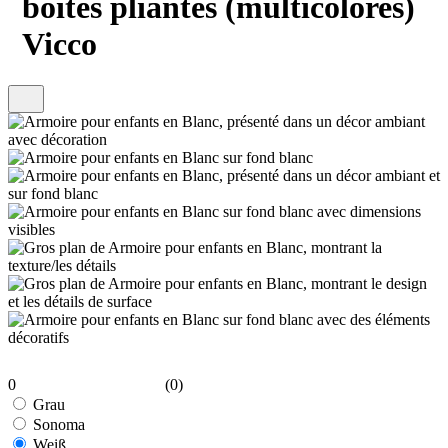
boîtes pliantes (multicolores)
Vicco
0
(0)
Grau
Sonoma
Weiß