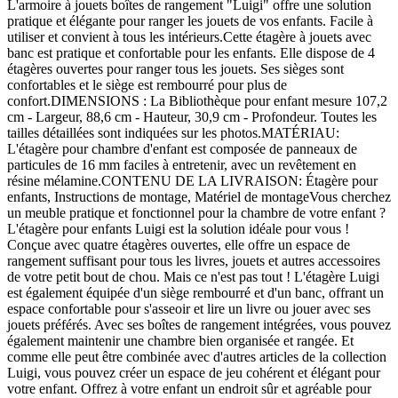
L'armoire à jouets boîtes de rangement "Luigi" offre une solution
pratique et élégante pour ranger les jouets de vos enfants. Facile à
utiliser et convient à tous les intérieurs.Cette étagère à jouets avec
banc est pratique et confortable pour les enfants. Elle dispose de 4
étagères ouvertes pour ranger tous les jouets. Ses sièges sont
confortables et le siège est rembourré pour plus de
confort.DIMENSIONS : La Bibliothèque pour enfant mesure 107,2
cm - Largeur, 88,6 cm - Hauteur, 30,9 cm - Profondeur. Toutes les
tailles détaillées sont indiquées sur les photos.MATÉRIAU:
L'étagère pour chambre d'enfant est composée de panneaux de
particules de 16 mm faciles à entretenir, avec un revêtement en
résine mélamine.CONTENU DE LA LIVRAISON: Étagère pour
enfants, Instructions de montage, Matériel de montageVous cherchez
un meuble pratique et fonctionnel pour la chambre de votre enfant ?
L'étagère pour enfants Luigi est la solution idéale pour vous !
Conçue avec quatre étagères ouvertes, elle offre un espace de
rangement suffisant pour tous les livres, jouets et autres accessoires
de votre petit bout de chou. Mais ce n'est pas tout ! L'étagère Luigi
est également équipée d'un siège rembourré et d'un banc, offrant un
espace confortable pour s'asseoir et lire un livre ou jouer avec ses
jouets préférés. Avec ses boîtes de rangement intégrées, vous pouvez
également maintenir une chambre bien organisée et rangée. Et
comme elle peut être combinée avec d'autres articles de la collection
Luigi, vous pouvez créer un espace de jeu cohérent et élégant pour
votre enfant. Offrez à votre enfant un endroit sûr et agréable pour