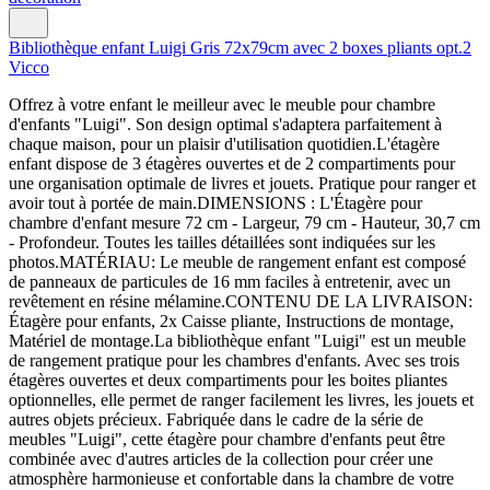
Bibliothèque enfant Luigi Gris 72x79cm avec 2 boxes pliants opt.2
Vicco
Offrez à votre enfant le meilleur avec le meuble pour chambre
d'enfants "Luigi". Son design optimal s'adaptera parfaitement à
chaque maison, pour un plaisir d'utilisation quotidien.L'étagère
enfant dispose de 3 étagères ouvertes et de 2 compartiments pour
une organisation optimale de livres et jouets. Pratique pour ranger et
avoir tout à portée de main.DIMENSIONS : L'Étagère pour
chambre d'enfant mesure 72 cm - Largeur, 79 cm - Hauteur, 30,7 cm
- Profondeur. Toutes les tailles détaillées sont indiquées sur les
photos.MATÉRIAU: Le meuble de rangement enfant est composé
de panneaux de particules de 16 mm faciles à entretenir, avec un
revêtement en résine mélamine.CONTENU DE LA LIVRAISON:
Étagère pour enfants, 2x Caisse pliante, Instructions de montage,
Matériel de montage.La bibliothèque enfant "Luigi" est un meuble
de rangement pratique pour les chambres d'enfants. Avec ses trois
étagères ouvertes et deux compartiments pour les boites pliantes
optionnelles, elle permet de ranger facilement les livres, les jouets et
autres objets précieux. Fabriquée dans le cadre de la série de
meubles "Luigi", cette étagère pour chambre d'enfants peut être
combinée avec d'autres articles de la collection pour créer une
atmosphère harmonieuse et confortable dans la chambre de votre