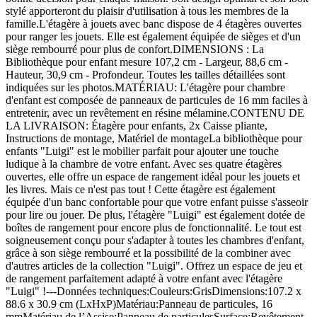
stylé apporteront du plaisir d'utilisation à tous les membres de la
famille.L'étagère à jouets avec banc dispose de 4 étagères ouvertes
pour ranger les jouets. Elle est également équipée de sièges et d'un
siège rembourré pour plus de confort.DIMENSIONS : La
Bibliothèque pour enfant mesure 107,2 cm - Largeur, 88,6 cm -
Hauteur, 30,9 cm - Profondeur. Toutes les tailles détaillées sont
indiquées sur les photos.MATÉRIAU: L'étagère pour chambre
d'enfant est composée de panneaux de particules de 16 mm faciles à
entretenir, avec un revêtement en résine mélamine.CONTENU DE
LA LIVRAISON: Étagère pour enfants, 2x Caisse pliante,
Instructions de montage, Matériel de montageLa bibliothèque pour
enfants "Luigi" est le mobilier parfait pour ajouter une touche
ludique à la chambre de votre enfant. Avec ses quatre étagères
ouvertes, elle offre un espace de rangement idéal pour les jouets et
les livres. Mais ce n'est pas tout ! Cette étagère est également
équipée d'un banc confortable pour que votre enfant puisse s'asseoir
pour lire ou jouer. De plus, l'étagère "Luigi" est également dotée de
boîtes de rangement pour encore plus de fonctionnalité. Le tout est
soigneusement conçu pour s'adapter à toutes les chambres d'enfant,
grâce à son siège rembourré et la possibilité de la combiner avec
d'autres articles de la collection "Luigi". Offrez un espace de jeu et
de rangement parfaitement adapté à votre enfant avec l'étagère
"Luigi" !---Données techniques:Couleurs:GrisDimensions:107.2 x
88.6 x 30.9 cm (LxHxP)Matériau:Panneau de particules, 16
mmMatériau de l’Assise:Panneau de particulesSurface:Revêtement