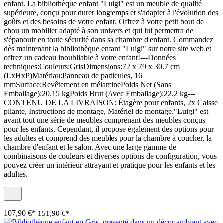
enfant. La bibliothèque enfant "Luigi" est un meuble de qualité
supérieure, conçu pour durer longtemps et s'adapter à l'évolution des
goûts et des besoins de votre enfant. Offrez à votre petit bout de
chou un mobilier adapté à son univers et qui lui permettra de
s'épanouir en toute sécurité dans sa chambre d'enfant. Commandez
dès maintenant la bibliothèque enfant "Luigi" sur notre site web et
offrez un cadeau inoubliable à votre enfant!---Données
techniques:Couleurs:GrisDimensions:72 x 79 x 30.7 cm
(LxHxP)Matériau:Panneau de particules, 16
mmSurface:Revêtement en mélaminePoids Net (Sans
Emballage):20.15 kgPoids Brut (Avec Emballage):22.2 kg---
CONTENU DE LA LIVRAISON: Étagère pour enfants, 2x Caisse
pliante, Instructions de montage, Matériel de montage."Luigi" est
avant tout une série de meubles comprenant des meubles conçus
pour les enfants. Cependant, il propose également des options pour
les adultes et comprend des meubles pour la chambre à coucher, la
chambre d'enfant et le salon. Avec une large gamme de
combinaisons de couleurs et diverses options de configuration, vous
pouvez créer un intérieur attrayant et pratique pour les enfants et les
adultes.
107,90 €*
151,90 €*