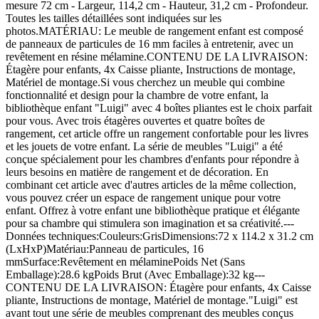
mesure 72 cm - Largeur, 114,2 cm - Hauteur, 31,2 cm - Profondeur.
Toutes les tailles détaillées sont indiquées sur les
photos.MATÉRIAU: Le meuble de rangement enfant est composé
de panneaux de particules de 16 mm faciles à entretenir, avec un
revêtement en résine mélamine.CONTENU DE LA LIVRAISON:
Étagère pour enfants, 4x Caisse pliante, Instructions de montage,
Matériel de montage.Si vous cherchez un meuble qui combine
fonctionnalité et design pour la chambre de votre enfant, la
bibliothèque enfant "Luigi" avec 4 boîtes pliantes est le choix parfait
pour vous. Avec trois étagères ouvertes et quatre boîtes de
rangement, cet article offre un rangement confortable pour les livres
et les jouets de votre enfant. La série de meubles "Luigi" a été
conçue spécialement pour les chambres d'enfants pour répondre à
leurs besoins en matière de rangement et de décoration. En
combinant cet article avec d'autres articles de la même collection,
vous pouvez créer un espace de rangement unique pour votre
enfant. Offrez à votre enfant une bibliothèque pratique et élégante
pour sa chambre qui stimulera son imagination et sa créativité.---
Données techniques:Couleurs:GrisDimensions:72 x 114.2 x 31.2 cm
(LxHxP)Matériau:Panneau de particules, 16
mmSurface:Revêtement en mélaminePoids Net (Sans
Emballage):28.6 kgPoids Brut (Avec Emballage):32 kg---
CONTENU DE LA LIVRAISON: Étagère pour enfants, 4x Caisse
pliante, Instructions de montage, Matériel de montage."Luigi" est
avant tout une série de meubles comprenant des meubles conçus