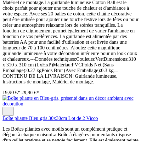
Matériel de montage.La guirlande lumineuse Cotton Ball est le
choix parfait pour ajouter une touche de chaleur et d'ambiance à
votre espace. Avec ses 20 balles de coton, cette chaîne décorative
peut être utilisée pour ajouter une touche festive lors de fêtes ou pour
créer une atmosphère relaxante lors de soirées tranquilles. La
fonction de clignotement permet également de varier l'ambiance en
fonction de vos préférences. La guirlande est alimentée par des
batteries AA pour une facilité d'utilisation et est livrée dans une
longueur de 70 à 100 centimètres. Ajoutez cette magnifique
guirlande lumineuse à votre décoration intérieure pour un look doux
et chaleureux.---Données techniques:Couleurs:VertDimensions:310
x 310 x 310 cm (LxHxP)Matériau:PVCPoids Net (Sans
Emballage):0.27 kgPoids Brut (Avec Emballage):0.3 kg---
CONTENU DE LA LIVRAISON: Guirlande lumineuse,
Instructions de montage, Matériel de montage.
19,90 €*
29,90 €*
Boîte pliante Bleu-gris 30x30cm Lot de 2 Vicco
Les Boîtes pliantes avec motifs sont un complément pratique et
élégant à chaque maisonLa Boîte à étagères pour enfants dispose
d'un œillet pratique et se nettoie facilement. Elle est également peinte