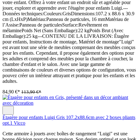
votre enfant. Offrez à votre enfant un endroit sûr et agréable pour
jouer, explorer et apprendre avec l'étagère pour enfants Luigi.---
Données techniques:Couleurs:GrisDimensions:107.2 x 88.6 x 30.9
cm (LxHxP)Matériau:Panneau de particules, 16 mmMatériau de
l’Assise:Panneau de particulesSurface:Revêtement en
mélaminePoids Net (Sans Emballage):22 kgPoids Brut (Avec
Emballage):25 kg---CONTENU DE LA LIVRAISON: Étagère
pour enfants, Instructions de montage, Matériel de montage"Luigi"
est avant tout une série de meubles comprenant des meubles conçus
pour les enfants. Cependant, il propose également des options pour
les adultes et comprend des meubles pour la chambre à coucher, la
chambre d'enfant et le salon. Avec une large gamme de
combinaisons de couleurs et diverses options de configuration, vous
pouvez créer un intérieur attrayant et pratique pour les enfants et les
adultes.
84,90 €*
113,90 €*
Étagère pour enfants Luigi Gris 107.2x88.6cm avec 2 boxes pliants
opt.1 Vicco
Cette armoire à jouets avec boîtes de rangement "Luigi" est une
bonne décision pour chaque maison. Son design optimal et son look