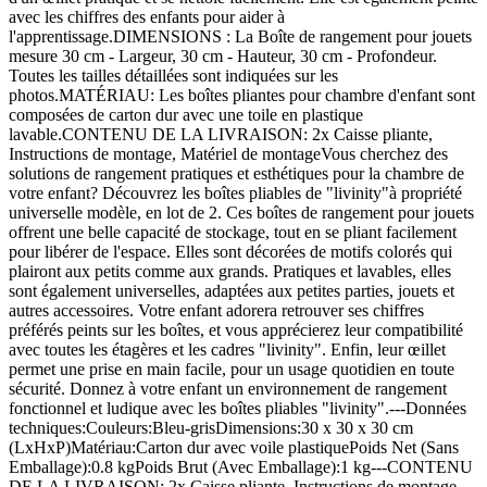
avec les chiffres des enfants pour aider à
l'apprentissage.DIMENSIONS : La Boîte de rangement pour jouets
mesure 30 cm - Largeur, 30 cm - Hauteur, 30 cm - Profondeur.
Toutes les tailles détaillées sont indiquées sur les
photos.MATÉRIAU: Les boîtes pliantes pour chambre d'enfant sont
composées de carton dur avec une toile en plastique
lavable.CONTENU DE LA LIVRAISON: 2x Caisse pliante,
Instructions de montage, Matériel de montageVous cherchez des
solutions de rangement pratiques et esthétiques pour la chambre de
votre enfant? Découvrez les boîtes pliables de "livinity"à propriété
universelle modèle, en lot de 2. Ces boîtes de rangement pour jouets
offrent une belle capacité de stockage, tout en se pliant facilement
pour libérer de l'espace. Elles sont décorées de motifs colorés qui
plairont aux petits comme aux grands. Pratiques et lavables, elles
sont également universelles, adaptées aux petites parties, jouets et
autres accessoires. Votre enfant adorera retrouver ses chiffres
préférés peints sur les boîtes, et vous apprécierez leur compatibilité
avec toutes les étagères et les cadres "livinity". Enfin, leur œillet
permet une prise en main facile, pour un usage quotidien en toute
sécurité. Donnez à votre enfant un environnement de rangement
fonctionnel et ludique avec les boîtes pliables "livinity".---Données
techniques:Couleurs:Bleu-grisDimensions:30 x 30 x 30 cm
(LxHxP)Matériau:Carton dur avec voile plastiquePoids Net (Sans
Emballage):0.8 kgPoids Brut (Avec Emballage):1 kg---CONTENU
DE LA LIVRAISON: 2x Caisse pliante, Instructions de montage,