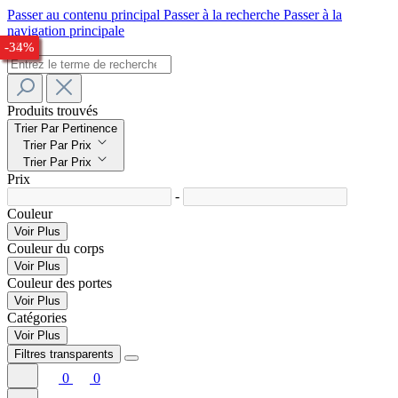
Passer au contenu principal
Passer à la recherche
Passer à la
navigation principale
-29%
-26%
-25%
-28%
-29%
-33%
-34%
Produits trouvés
Trier Par Pertinence
Trier Par Prix
Trier Par Prix
Prix
-
Couleur
Voir Plus
Couleur du corps
Voir Plus
Couleur des portes
Voir Plus
Catégories
Voir Plus
Filtres transparents
0
0