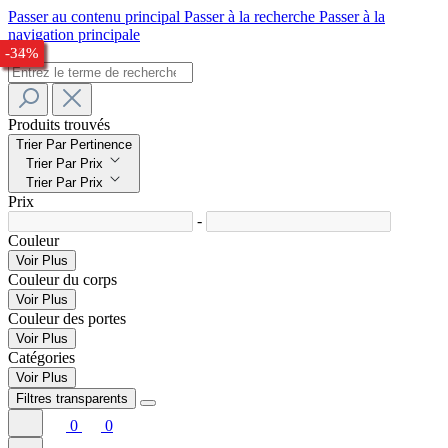
Passer au contenu principal
Passer à la recherche
Passer à la
navigation principale
-28%
-24%
-28%
-30%
-28%
-27%
-33%
-34%
Produits trouvés
Trier Par Pertinence
Trier Par Prix
Trier Par Prix
Prix
-
Couleur
Voir Plus
Couleur du corps
Voir Plus
Couleur des portes
Voir Plus
Catégories
Voir Plus
Filtres transparents
0
0