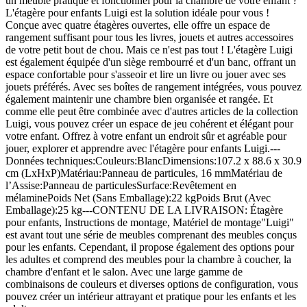
un meuble pratique et fonctionnel pour la chambre de votre enfant ?
L'étagère pour enfants Luigi est la solution idéale pour vous !
Conçue avec quatre étagères ouvertes, elle offre un espace de
rangement suffisant pour tous les livres, jouets et autres accessoires
de votre petit bout de chou. Mais ce n'est pas tout ! L'étagère Luigi
est également équipée d'un siège rembourré et d'un banc, offrant un
espace confortable pour s'asseoir et lire un livre ou jouer avec ses
jouets préférés. Avec ses boîtes de rangement intégrées, vous pouvez
également maintenir une chambre bien organisée et rangée. Et
comme elle peut être combinée avec d'autres articles de la collection
Luigi, vous pouvez créer un espace de jeu cohérent et élégant pour
votre enfant. Offrez à votre enfant un endroit sûr et agréable pour
jouer, explorer et apprendre avec l'étagère pour enfants Luigi.---
Données techniques:Couleurs:BlancDimensions:107.2 x 88.6 x 30.9
cm (LxHxP)Matériau:Panneau de particules, 16 mmMatériau de
l’Assise:Panneau de particulesSurface:Revêtement en
mélaminePoids Net (Sans Emballage):22 kgPoids Brut (Avec
Emballage):25 kg---CONTENU DE LA LIVRAISON: Étagère
pour enfants, Instructions de montage, Matériel de montage"Luigi"
est avant tout une série de meubles comprenant des meubles conçus
pour les enfants. Cependant, il propose également des options pour
les adultes et comprend des meubles pour la chambre à coucher, la
chambre d'enfant et le salon. Avec une large gamme de
combinaisons de couleurs et diverses options de configuration, vous
pouvez créer un intérieur attrayant et pratique pour les enfants et les