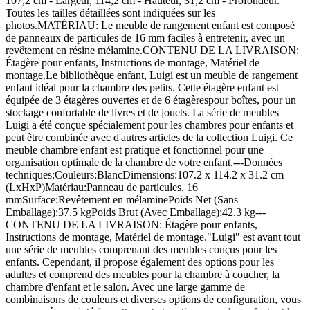
107,2 cm - Largeur, 114,2 cm - Hauteur, 31,2 cm - Profondeur.
Toutes les tailles détaillées sont indiquées sur les
photos.MATÉRIAU: Le meuble de rangement enfant est composé
de panneaux de particules de 16 mm faciles à entretenir, avec un
revêtement en résine mélamine.CONTENU DE LA LIVRAISON:
Étagère pour enfants, Instructions de montage, Matériel de
montage.Le bibliothèque enfant, Luigi est un meuble de rangement
enfant idéal pour la chambre des petits. Cette étagère enfant est
équipée de 3 étagères ouvertes et de 6 étagèrespour boîtes, pour un
stockage confortable de livres et de jouets. La série de meubles
Luigi a été conçue spécialement pour les chambres pour enfants et
peut être combinée avec d'autres articles de la collection Luigi. Ce
meuble chambre enfant est pratique et fonctionnel pour une
organisation optimale de la chambre de votre enfant.---Données
techniques:Couleurs:BlancDimensions:107.2 x 114.2 x 31.2 cm
(LxHxP)Matériau:Panneau de particules, 16
mmSurface:Revêtement en mélaminePoids Net (Sans
Emballage):37.5 kgPoids Brut (Avec Emballage):42.3 kg---
CONTENU DE LA LIVRAISON: Étagère pour enfants,
Instructions de montage, Matériel de montage."Luigi" est avant tout
une série de meubles comprenant des meubles conçus pour les
enfants. Cependant, il propose également des options pour les
adultes et comprend des meubles pour la chambre à coucher, la
chambre d'enfant et le salon. Avec une large gamme de
combinaisons de couleurs et diverses options de configuration, vous