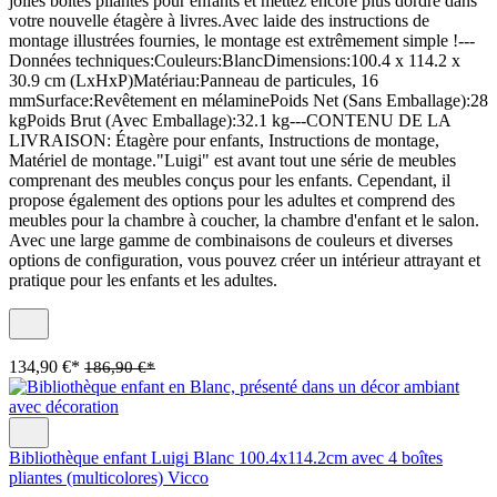
jolies boîtes pliantes pour enfants et mettez encore plus dordre dans
votre nouvelle étagère à livres.Avec laide des instructions de
montage illustrées fournies, le montage est extrêmement simple !---
Données techniques:Couleurs:BlancDimensions:100.4 x 114.2 x
30.9 cm (LxHxP)Matériau:Panneau de particules, 16
mmSurface:Revêtement en mélaminePoids Net (Sans Emballage):28
kgPoids Brut (Avec Emballage):32.1 kg---CONTENU DE LA
LIVRAISON: Étagère pour enfants, Instructions de montage,
Matériel de montage."Luigi" est avant tout une série de meubles
comprenant des meubles conçus pour les enfants. Cependant, il
propose également des options pour les adultes et comprend des
meubles pour la chambre à coucher, la chambre d'enfant et le salon.
Avec une large gamme de combinaisons de couleurs et diverses
options de configuration, vous pouvez créer un intérieur attrayant et
pratique pour les enfants et les adultes.
134,90 €*
186,90 €*
Bibliothèque enfant Luigi Blanc 100.4x114.2cm avec 4 boîtes
pliantes (multicolores) Vicco