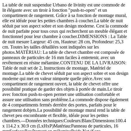
La table de nuit suspendue Urbano de livinity est une commode de
lit élégante avec un tiroir à fonction "push-to-open" et un
compartiment de rangement. Grâce à sa fonction de montage mural,
elle est idéale pour les petites chambres à coucher.La table de nuit
séduit par son aspect sobre et son design moderne. Cest la commode
de nuit parfaite pour tous ceux qui recherchent un meuble élégant et
fonctionnel pour leur chambre à coucher.DIMENSIONS : La Table
de nuit mesure Largeur: 45 cm, Hauteur: 28 cm, Profondeur: 25,3
cm. Toutes les tailles détaillées sont indiquées sur les
photos.MATÉRIAU: La table de chevet chambre est composée de
panneaux de particules de 16 mm faciles à entretenir, avec un
revêtement en résine mélamine.CONTENU DE LA LIVRAISON:
Table de nuit set de 2, Instructions de montage, Matériel de
montage.La table de chevet séduit par son aspect sobre et son design
moderne qui met en valeur nimporte quelle pièce.Avec son
compartiment de rangement ouvert, la table de chevet offre une
possibilité pratique de garder des objets à portée de main.Le tiroir
avec fonction push-to-open permet une utilisation confortable et
assure une utilisation sans problème.La commode dispose également
de 4 compartiments fermés derrière des portes, parfaits pour le
rangement dobjets.La possibilité de montage mural rend la table de
chevet peu encombrante et flexible, idéale pour les petites
chambres.---Données techniques:Couleurs:BlancDimensions:100.4
x 114.2 x 30.9 cm (LxHxP)Matériau:Panneau de particules, 16