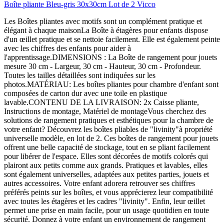
Boîte pliante Bleu-gris 30x30cm Lot de 2 Vicco
Les Boîtes pliantes avec motifs sont un complément pratique et
élégant à chaque maisonLa Boîte à étagères pour enfants dispose
d'un œillet pratique et se nettoie facilement. Elle est également peinte
avec les chiffres des enfants pour aider à
l'apprentissage.DIMENSIONS : La Boîte de rangement pour jouets
mesure 30 cm - Largeur, 30 cm - Hauteur, 30 cm - Profondeur.
Toutes les tailles détaillées sont indiquées sur les
photos.MATÉRIAU: Les boîtes pliantes pour chambre d'enfant sont
composées de carton dur avec une toile en plastique
lavable.CONTENU DE LA LIVRAISON: 2x Caisse pliante,
Instructions de montage, Matériel de montageVous cherchez des
solutions de rangement pratiques et esthétiques pour la chambre de
votre enfant? Découvrez les boîtes pliables de "livinity"à propriété
universelle modèle, en lot de 2. Ces boîtes de rangement pour jouets
offrent une belle capacité de stockage, tout en se pliant facilement
pour libérer de l'espace. Elles sont décorées de motifs colorés qui
plairont aux petits comme aux grands. Pratiques et lavables, elles
sont également universelles, adaptées aux petites parties, jouets et
autres accessoires. Votre enfant adorera retrouver ses chiffres
préférés peints sur les boîtes, et vous apprécierez leur compatibilité
avec toutes les étagères et les cadres "livinity". Enfin, leur œillet
permet une prise en main facile, pour un usage quotidien en toute
sécurité. Donnez à votre enfant un environnement de rangement