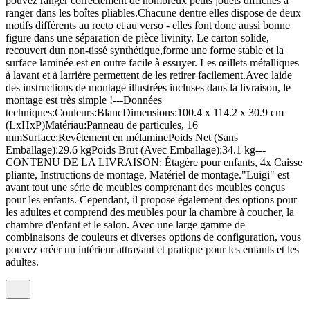
pouvez ranger correctement de nombreux petits jouets difficiles à
ranger dans les boîtes pliables.Chacune dentre elles dispose de deux
motifs différents au recto et au verso - elles font donc aussi bonne
figure dans une séparation de pièce livinity. Le carton solide,
recouvert dun non-tissé synthétique,forme une forme stable et la
surface laminée est en outre facile à essuyer. Les œillets métalliques
à lavant et à larrière permettent de les retirer facilement.Avec laide
des instructions de montage illustrées incluses dans la livraison, le
montage est très simple !---Données
techniques:Couleurs:BlancDimensions:100.4 x 114.2 x 30.9 cm
(LxHxP)Matériau:Panneau de particules, 16
mmSurface:Revêtement en mélaminePoids Net (Sans
Emballage):29.6 kgPoids Brut (Avec Emballage):34.1 kg---
CONTENU DE LA LIVRAISON: Étagère pour enfants, 4x Caisse
pliante, Instructions de montage, Matériel de montage."Luigi" est
avant tout une série de meubles comprenant des meubles conçus
pour les enfants. Cependant, il propose également des options pour
les adultes et comprend des meubles pour la chambre à coucher, la
chambre d'enfant et le salon. Avec une large gamme de
combinaisons de couleurs et diverses options de configuration, vous
pouvez créer un intérieur attrayant et pratique pour les enfants et les
adultes.