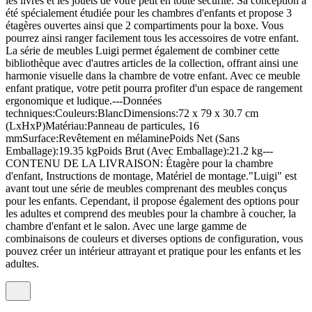
les livres et les jouets de votre petit en toute sécurité. Sa conception a
été spécialement étudiée pour les chambres d'enfants et propose 3
étagères ouvertes ainsi que 2 compartiments pour la boxe. Vous
pourrez ainsi ranger facilement tous les accessoires de votre enfant.
La série de meubles Luigi permet également de combiner cette
bibliothèque avec d'autres articles de la collection, offrant ainsi une
harmonie visuelle dans la chambre de votre enfant. Avec ce meuble
enfant pratique, votre petit pourra profiter d'un espace de rangement
ergonomique et ludique.---Données
techniques:Couleurs:BlancDimensions:72 x 79 x 30.7 cm
(LxHxP)Matériau:Panneau de particules, 16
mmSurface:Revêtement en mélaminePoids Net (Sans
Emballage):19.35 kgPoids Brut (Avec Emballage):21.2 kg---
CONTENU DE LA LIVRAISON: Étagère pour la chambre
d'enfant, Instructions de montage, Matériel de montage."Luigi" est
avant tout une série de meubles comprenant des meubles conçus
pour les enfants. Cependant, il propose également des options pour
les adultes et comprend des meubles pour la chambre à coucher, la
chambre d'enfant et le salon. Avec une large gamme de
combinaisons de couleurs et diverses options de configuration, vous
pouvez créer un intérieur attrayant et pratique pour les enfants et les
adultes.