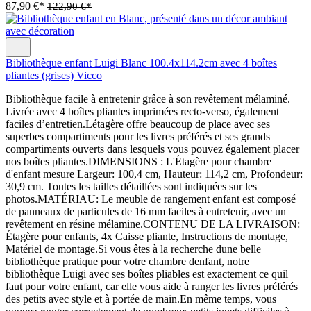
87,90 €*
122,90 €*
Bibliothèque enfant Luigi Blanc 100.4x114.2cm avec 4 boîtes
pliantes (grises) Vicco
Bibliothèque facile à entretenir grâce à son revêtement mélaminé.
Livrée avec 4 boîtes pliantes imprimées recto-verso, également
faciles d’entretien.Létagère offre beaucoup de place avec ses
superbes compartiments pour les livres préférés et ses grands
compartiments ouverts dans lesquels vous pouvez également placer
nos boîtes pliantes.DIMENSIONS : L'Étagère pour chambre
d'enfant mesure Largeur: 100,4 cm, Hauteur: 114,2 cm, Profondeur:
30,9 cm. Toutes les tailles détaillées sont indiquées sur les
photos.MATÉRIAU: Le meuble de rangement enfant est composé
de panneaux de particules de 16 mm faciles à entretenir, avec un
revêtement en résine mélamine.CONTENU DE LA LIVRAISON:
Étagère pour enfants, 4x Caisse pliante, Instructions de montage,
Matériel de montage.Si vous êtes à la recherche dune belle
bibliothèque pratique pour votre chambre denfant, notre
bibliothèque Luigi avec ses boîtes pliables est exactement ce quil
faut pour votre enfant, car elle vous aide à ranger les livres préférés
des petits avec style et à portée de main.En même temps, vous