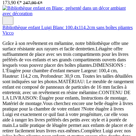
173,90 €*
247,90 €*
Bibliothèque enfant Luigi Blanc 100.4x114.2cm sans boîtes pliantes
Vicco
Grâce à son revêtement en mélamine, notre bibliothèque offre une
surface résistante aux rayures et facile dentretien.Létagère offre
suffisamment de place avec ses trois compartiments pour les livres
préférés de vos enfants et ses grands compartiments ouverts dans
lesquels vous pouvez placer des boîtes pliantes.DIMENSIONS :
L'Étagère pour chambre d'enfant mesure Largeur: 100,4 cm,
Hauteur: 114,2 cm, Profondeur: 30,9 cm. Toutes les tailles détaillées
sont indiquées sur les photos.MATÉRIAU: Le meuble de rangement
enfant est composé de panneaux de particules de 16 mm faciles à
entretenir, avec un revêtement en résine mélamine.CONTENU DE
LA LIVRAISON: Étagère pour enfants, Instructions de montage,
Matériel de montage.Vous cherchez encore une belle étagère à livres
pratique pour la chambre de votre enfant ?Notre étagère à livres
Luigi est exactement ce quil faut à votre progéniture, car elle vous
aide à ranger les livres préférés des petits avec style et à portée de
main.La taille pratique de létagère permet aux enfants de placer et de
retirer facilement leurs livres eux-mêmes.Complétez Luigi avec nos