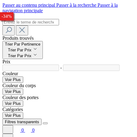
Passer au contenu principal
Passer à la recherche
Passer à la
navigation principale
-30%
-32%
-25%
-24%
-28%
-33%
-34%
Produits trouvés
Trier Par Pertinence
Trier Par Prix
Trier Par Prix
Prix
-
Couleur
Voir Plus
Couleur du corps
Voir Plus
Couleur des portes
Voir Plus
Catégories
Voir Plus
Filtres transparents
0
0