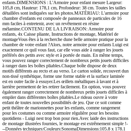
enfants.DIMENSIONS : L'Armoire pour enfant mesure Largeur:
105,8 cm, Hauteur: 178,1 cm, Profondeur: 38 cm. Toutes les tailles
détaillées sont indiquées sur les photos.MATÉRIAU: L'armoire pour
chambre d'enfants est composée de panneaux de particules de 16
mm faciles à entretenir, avec un revêtement en résine
mélamine.CONTENU DE LA LIVRAISON: Armoire pour
enfants, 4x Caisse pliante, Instructions de montage, Matériel de
montageVous êtes à la recherche dune belle armoire pratique pour la
chambre de votre enfant ?Alors, notre armoire pour enfants Luigi est
exactement ce quil vous faut, car elle vous aide à ranger les jouets
préférés des petits avec style et à portée de main. En même temps,
vous pouvez ranger correctement de nombreux petits jouets difficiles
à ranger dans les boîtes pliables.Chaque boîte dispose de deux
motifs différents au recto et au verso. Le carton solide, recouvert dun
non-tissé synthétique, forme une forme stable et la surface laminée
est en outre facile à essuyer.Les œillets métalliques à lavant et à
larrière permettent de les retirer facilement. En option, vous pouvez
également ranger correctement de nombreux petits jouets difficiles à
empiler dans différentes boîtes pliables.Le rideau ouvre à votre
enfant de toutes nouvelles possibilités de jeu. Que ce soit comme
petit théâtre de marionnettes pour les enfants, comme rangement
pour les costumes ou comme armoire régulière pour les besoins
quotidiens - Luigi nest trop bon pour rien.Avec laide des instructions
de montage illustrées fournies, le montage est extrêmement simple !-
--Données techniques:Couleurs:SonomaDimensions:105.8 x 178.1