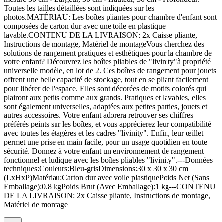
Toutes les tailles détaillées sont indiquées sur les
photos.MATÉRIAU: Les boîtes pliantes pour chambre d'enfant sont
composées de carton dur avec une toile en plastique
lavable.CONTENU DE LA LIVRAISON: 2x Caisse pliante,
Instructions de montage, Matériel de montageVous cherchez des
solutions de rangement pratiques et esthétiques pour la chambre de
votre enfant? Découvrez les boîtes pliables de "livinity"à propriété
universelle modèle, en lot de 2. Ces boîtes de rangement pour jouets
offrent une belle capacité de stockage, tout en se pliant facilement
pour libérer de l'espace. Elles sont décorées de motifs colorés qui
plairont aux petits comme aux grands. Pratiques et lavables, elles
sont également universelles, adaptées aux petites parties, jouets et
autres accessoires. Votre enfant adorera retrouver ses chiffres
préférés peints sur les boîtes, et vous apprécierez leur compatibilité
avec toutes les étagères et les cadres "livinity". Enfin, leur œillet
permet une prise en main facile, pour un usage quotidien en toute
sécurité. Donnez à votre enfant un environnement de rangement
fonctionnel et ludique avec les boîtes pliables "livinity".---Données
techniques:Couleurs:Bleu-grisDimensions:30 x 30 x 30 cm
(LxHxP)Matériau:Carton dur avec voile plastiquePoids Net (Sans
Emballage):0.8 kgPoids Brut (Avec Emballage):1 kg---CONTENU
DE LA LIVRAISON: 2x Caisse pliante, Instructions de montage,
Matériel de montage