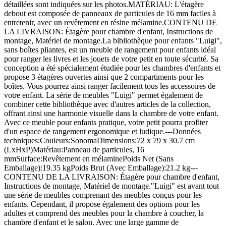
détaillées sont indiquées sur les photos.MATÉRIAU: L'étagère
debout est composée de panneaux de particules de 16 mm faciles à
entretenir, avec un revêtement en résine mélamine.CONTENU DE
LA LIVRAISON: Étagère pour chambre d'enfant, Instructions de
montage, Matériel de montage.La bibliothèque pour enfants "Luigi",
sans boîtes pliantes, est un meuble de rangement pour enfants idéal
pour ranger les livres et les jouets de votre petit en toute sécurité. Sa
conception a été spécialement étudiée pour les chambres d'enfants et
propose 3 étagères ouvertes ainsi que 2 compartiments pour les
boîtes. Vous pourrez ainsi ranger facilement tous les accessoires de
votre enfant. La série de meubles "Luigi" permet également de
combiner cette bibliothèque avec d'autres articles de la collection,
offrant ainsi une harmonie visuelle dans la chambre de votre enfant.
Avec ce meuble pour enfants pratique, votre petit pourra profiter
d'un espace de rangement ergonomique et ludique.---Données
techniques:Couleurs:SonomaDimensions:72 x 79 x 30.7 cm
(LxHxP)Matériau:Panneau de particules, 16
mmSurface:Revêtement en mélaminePoids Net (Sans
Emballage):19.35 kgPoids Brut (Avec Emballage):21.2 kg---
CONTENU DE LA LIVRAISON: Étagère pour chambre d'enfant,
Instructions de montage, Matériel de montage."Luigi" est avant tout
une série de meubles comprenant des meubles conçus pour les
enfants. Cependant, il propose également des options pour les
adultes et comprend des meubles pour la chambre à coucher, la
chambre d'enfant et le salon. Avec une large gamme de