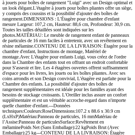
à jouets pour boîtes de rangement "Luigi" avec un Design optimal et
un look élégant.L'étagère à jouets pour boîtes pliantes offre un siège,
y compris des coussins et la possibilité d'ajouter des boîtes de
rangement.DIMENSIONS : L'Étagère pour chambre d'enfant
mesure Largeur: 107,2 cm, Hauteur: 88,6 cm, Profondeur: 30,9 cm.
Toutes les tailles détaillées sont indiquées sur les
photos.MATÉRIAU: Le meuble de rangement enfant de panneaux
de particules de 16 mm faciles à entretenir, avec un revêtement en
résine mélamine.CONTENU DE LA LIVRAISON: Étagère pour la
chambre d'enfant, Instructions de montage, Matériel de
montage.Avec L'étagère pour enfants Luigi, vous créez de l'ordre
dans la Chambre des enfants tout en offrant un endroit confortable
pour S'asseoir et lire. Les 4 étagères ouvertes offrent suffisamment
d'espace pour les livres, les jouets ou les boîtes pliantes. Avec ses
coins arrondis et son Design convivial, L'étagère est parfaite pour la
Chambre des enfants. La possibilité d'ajouter des boîtes de
rangement supplémentaires est idéale pour les familles ayant des
besoins de stockage croissants. L'Oreiller inclus assure un confort
supplémentaire et est un véritable accroche-regard dans n'importe
quelle chambre d'enfant.---Données
techniques:Couleurs:RoseDimensions:107.2 x 88.6 x 30.9 cm
(LxHxP)Matériau:Panneau de particules, 16 mmMatériau de
l’Assise:Panneau de particulesSurface:Revêtement en
mélaminePoids Net (Sans Emballage):22 kgPoids Brut (Avec
Emballage):25 kg---CONTENU DE LA LIVRAISON: Étagère