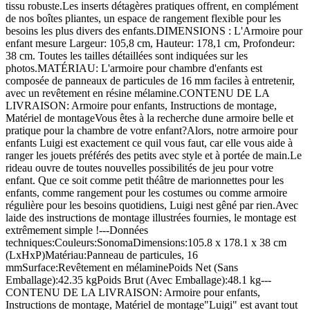
tissu robuste.Les inserts détagères pratiques offrent, en complément
de nos boîtes pliantes, un espace de rangement flexible pour les
besoins les plus divers des enfants.DIMENSIONS : L'Armoire pour
enfant mesure Largeur: 105,8 cm, Hauteur: 178,1 cm, Profondeur:
38 cm. Toutes les tailles détaillées sont indiquées sur les
photos.MATÉRIAU: L'armoire pour chambre d'enfants est
composée de panneaux de particules de 16 mm faciles à entretenir,
avec un revêtement en résine mélamine.CONTENU DE LA
LIVRAISON: Armoire pour enfants, Instructions de montage,
Matériel de montageVous êtes à la recherche dune armoire belle et
pratique pour la chambre de votre enfant?Alors, notre armoire pour
enfants Luigi est exactement ce quil vous faut, car elle vous aide à
ranger les jouets préférés des petits avec style et à portée de main.Le
rideau ouvre de toutes nouvelles possibilités de jeu pour votre
enfant. Que ce soit comme petit théâtre de marionnettes pour les
enfants, comme rangement pour les costumes ou comme armoire
régulière pour les besoins quotidiens, Luigi nest gêné par rien.Avec
laide des instructions de montage illustrées fournies, le montage est
extrêmement simple !---Données
techniques:Couleurs:SonomaDimensions:105.8 x 178.1 x 38 cm
(LxHxP)Matériau:Panneau de particules, 16
mmSurface:Revêtement en mélaminePoids Net (Sans
Emballage):42.35 kgPoids Brut (Avec Emballage):48.1 kg---
CONTENU DE LA LIVRAISON: Armoire pour enfants,
Instructions de montage, Matériel de montage"Luigi" est avant tout