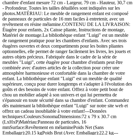
chambre d'enfant mesure 72 cm - Largeur, 79 cm - Hauteur, 30,7 cm
- Profondeur. Toutes les tailles détaillées sont indiquées sur les
photos.MATÉRIAU: Le meuble de rangement enfant est composé
de panneaux de particules de 16 mm faciles à entretenir, avec un
revêtement en résine mélamine.CONTENU DE LA LIVRAISON:
Étagère pour enfants, 2x Caisse pliante, Instructions de montage,
Matériel de montage.La bibliothèque enfant "Luigi" est un meuble
de rangement pratique pour les chambres d'enfants. Avec ses trois
étagères ouvertes et deux compartiments pour les boites pliantes
optionnelles, elle permet de ranger facilement les livres, les jouets et
autres objets précieux. Fabriquée dans le cadre de la série de
meubles "Luigi", cette étagère pour chambre d'enfants peut être
combinée avec d'autres articles de la collection pour créer une
atmosphère harmonieuse et confortable dans la chambre de votre
enfant. La bibliothèque enfant "Luigi" est un meuble de qualité
supérieure, conçu pour durer longtemps et s'adapter à l'évolution des
goûts et des besoins de votre enfant. Offrez à votre petit bout de
chou un mobilier adapté à son univers et qui lui permettra de
s'épanouir en toute sécurité dans sa chambre d'enfant. Commandez
dès maintenant la bibliothèque enfant "Luigi" sur notre site web et
offrez un cadeau inoubliable à votre enfant!---Données
techniques:Couleurs:SonomaDimensions:72 x 79 x 30.7 cm
(LxHxP)Matériau:Panneau de particules, 16
mmSurface:Revêtement en mélaminePoids Net (Sans
Emballage):20.15 kgPoids Brut (Avec Emballage):22.2 kg---