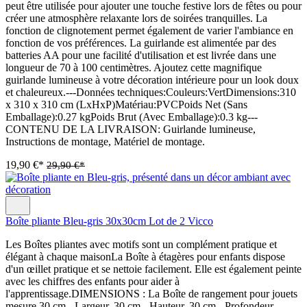
peut être utilisée pour ajouter une touche festive lors de fêtes ou pour
créer une atmosphère relaxante lors de soirées tranquilles. La
fonction de clignotement permet également de varier l'ambiance en
fonction de vos préférences. La guirlande est alimentée par des
batteries AA pour une facilité d'utilisation et est livrée dans une
longueur de 70 à 100 centimètres. Ajoutez cette magnifique
guirlande lumineuse à votre décoration intérieure pour un look doux
et chaleureux.---Données techniques:Couleurs:VertDimensions:310
x 310 x 310 cm (LxHxP)Matériau:PVCPoids Net (Sans
Emballage):0.27 kgPoids Brut (Avec Emballage):0.3 kg---
CONTENU DE LA LIVRAISON: Guirlande lumineuse,
Instructions de montage, Matériel de montage.
19,90 €*
29,90 €*
Boîte pliante Bleu-gris 30x30cm Lot de 2 Vicco
Les Boîtes pliantes avec motifs sont un complément pratique et
élégant à chaque maisonLa Boîte à étagères pour enfants dispose
d'un œillet pratique et se nettoie facilement. Elle est également peinte
avec les chiffres des enfants pour aider à
l'apprentissage.DIMENSIONS : La Boîte de rangement pour jouets
mesure 30 cm - Largeur, 30 cm - Hauteur, 30 cm - Profondeur.