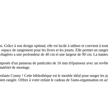
 Grâce à son design optimal, elle est facile à utiliser et convient à tou
d espace de rangement pour les livres et les jouets. Elle permet un range
gères a une profondeur de 40 cm et une largeur de 90 cm. La hauteur e
osée d'un panneau de particules de 16 mm d'épaisseur avec un revêtem
atériel de montage.
ants Conny ! Cette bibliothèque est le meuble idéal pour ranger les jouet
t bien rangée. Offrez à votre enfant le cadeau de l'auto-organisation en 