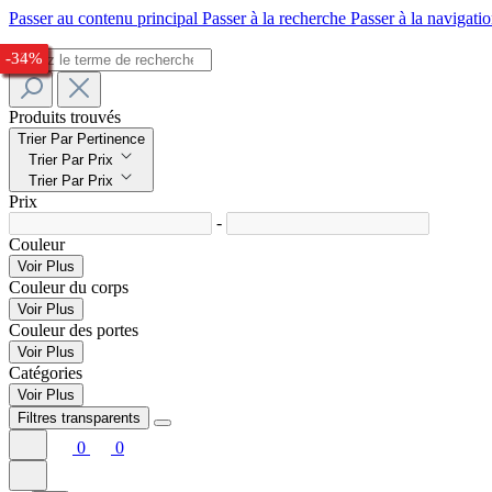
Passer au contenu principal
Passer à la recherche
Passer à la navigatio
-24%
-28%
-29%
-25%
-24%
-32%
-29%
-29%
-57%
-33%
-34%
Produits trouvés
Trier Par Pertinence
Trier Par Prix
Trier Par Prix
Prix
-
Couleur
Voir Plus
Couleur du corps
Voir Plus
Couleur des portes
Voir Plus
Catégories
Voir Plus
Filtres transparents
0
0