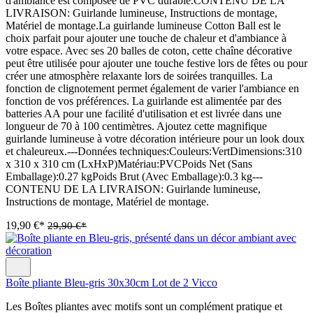
d'ambiance est composée de PVC durable.CONTENU DE LA
LIVRAISON: Guirlande lumineuse, Instructions de montage,
Matériel de montage.La guirlande lumineuse Cotton Ball est le
choix parfait pour ajouter une touche de chaleur et d'ambiance à
votre espace. Avec ses 20 balles de coton, cette chaîne décorative
peut être utilisée pour ajouter une touche festive lors de fêtes ou pour
créer une atmosphère relaxante lors de soirées tranquilles. La
fonction de clignotement permet également de varier l'ambiance en
fonction de vos préférences. La guirlande est alimentée par des
batteries AA pour une facilité d'utilisation et est livrée dans une
longueur de 70 à 100 centimètres. Ajoutez cette magnifique
guirlande lumineuse à votre décoration intérieure pour un look doux
et chaleureux.---Données techniques:Couleurs:VertDimensions:310
x 310 x 310 cm (LxHxP)Matériau:PVCPoids Net (Sans
Emballage):0.27 kgPoids Brut (Avec Emballage):0.3 kg---
CONTENU DE LA LIVRAISON: Guirlande lumineuse,
Instructions de montage, Matériel de montage.
19,90 €*
29,90 €*
Boîte pliante Bleu-gris 30x30cm Lot de 2 Vicco
Les Boîtes pliantes avec motifs sont un complément pratique et