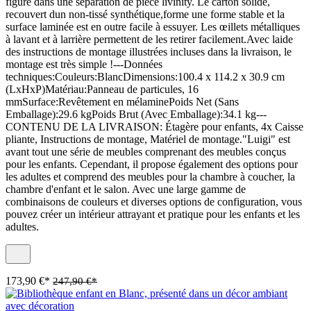
figure dans une séparation de pièce livinity. Le carton solide,
recouvert dun non-tissé synthétique,forme une forme stable et la
surface laminée est en outre facile à essuyer. Les œillets métalliques
à lavant et à larrière permettent de les retirer facilement.Avec laide
des instructions de montage illustrées incluses dans la livraison, le
montage est très simple !---Données
techniques:Couleurs:BlancDimensions:100.4 x 114.2 x 30.9 cm
(LxHxP)Matériau:Panneau de particules, 16
mmSurface:Revêtement en mélaminePoids Net (Sans
Emballage):29.6 kgPoids Brut (Avec Emballage):34.1 kg---
CONTENU DE LA LIVRAISON: Étagère pour enfants, 4x Caisse
pliante, Instructions de montage, Matériel de montage."Luigi" est
avant tout une série de meubles comprenant des meubles conçus
pour les enfants. Cependant, il propose également des options pour
les adultes et comprend des meubles pour la chambre à coucher, la
chambre d'enfant et le salon. Avec une large gamme de
combinaisons de couleurs et diverses options de configuration, vous
pouvez créer un intérieur attrayant et pratique pour les enfants et les
adultes.
173,90 €*
247,90 €*