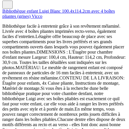
Bibliothèque enfant Luigi Blanc 100.4x114.2cm avec 4 boîtes
pliantes (grises) Vicco
Bibliothèque facile à entretenir grâce à son revêtement mélaminé.
Livrée avec 4 boîtes pliantes imprimées recto-verso, également
faciles d’entretien.Létagère offre beaucoup de place avec ses
superbes compartiments pour les livres préférés et ses grands
compartiments ouverts dans lesquels vous pouvez également placer
nos boîtes pliantes.DIMENSIONS : L'Étagère pour chambre
d'enfant mesure Largeur: 100,4 cm, Hauteur: 114,2 cm, Profondeur:
30,9 cm. Toutes les tailles détaillées sont indiquées sur les
photos.MATÉRIAU: Le meuble de rangement enfant est composé
de panneaux de particules de 16 mm faciles à entretenir, avec un
revêtement en résine mélamine.CONTENU DE LA LIVRAISON:
Étagère pour enfants, 4x Caisse pliante, Instructions de montage,
Matériel de montage.Si vous êtes à la recherche dune belle
bibliothèque pratique pour votre chambre denfant, notre
bibliothèque Luigi avec ses boîtes pliables est exactement ce quil
faut pour votre enfant, car elle vous aide à ranger les livres préférés
des petits avec style et à portée de main.En même temps, vous
pouvez ranger correctement de nombreux petits jouets difficiles à
ranger dans les boîtes pliables.Chacune dentre elles dispose de deux
motifs différents au recto et au verso - elles font donc aussi bonne