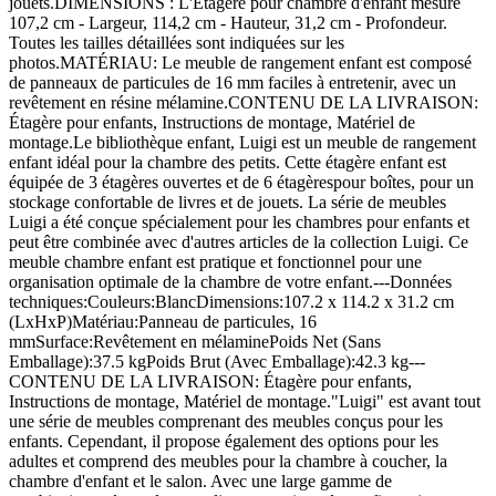
jouets.DIMENSIONS : L'Étagère pour chambre d'enfant mesure
107,2 cm - Largeur, 114,2 cm - Hauteur, 31,2 cm - Profondeur.
Toutes les tailles détaillées sont indiquées sur les
photos.MATÉRIAU: Le meuble de rangement enfant est composé
de panneaux de particules de 16 mm faciles à entretenir, avec un
revêtement en résine mélamine.CONTENU DE LA LIVRAISON:
Étagère pour enfants, Instructions de montage, Matériel de
montage.Le bibliothèque enfant, Luigi est un meuble de rangement
enfant idéal pour la chambre des petits. Cette étagère enfant est
équipée de 3 étagères ouvertes et de 6 étagèrespour boîtes, pour un
stockage confortable de livres et de jouets. La série de meubles
Luigi a été conçue spécialement pour les chambres pour enfants et
peut être combinée avec d'autres articles de la collection Luigi. Ce
meuble chambre enfant est pratique et fonctionnel pour une
organisation optimale de la chambre de votre enfant.---Données
techniques:Couleurs:BlancDimensions:107.2 x 114.2 x 31.2 cm
(LxHxP)Matériau:Panneau de particules, 16
mmSurface:Revêtement en mélaminePoids Net (Sans
Emballage):37.5 kgPoids Brut (Avec Emballage):42.3 kg---
CONTENU DE LA LIVRAISON: Étagère pour enfants,
Instructions de montage, Matériel de montage."Luigi" est avant tout
une série de meubles comprenant des meubles conçus pour les
enfants. Cependant, il propose également des options pour les
adultes et comprend des meubles pour la chambre à coucher, la
chambre d'enfant et le salon. Avec une large gamme de