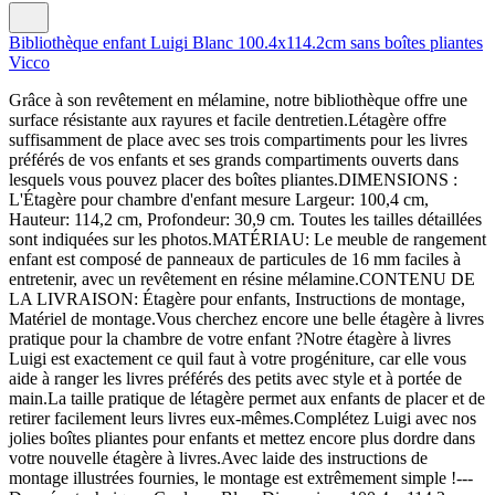
Bibliothèque enfant Luigi Blanc 100.4x114.2cm sans boîtes pliantes
Vicco
Grâce à son revêtement en mélamine, notre bibliothèque offre une
surface résistante aux rayures et facile dentretien.Létagère offre
suffisamment de place avec ses trois compartiments pour les livres
préférés de vos enfants et ses grands compartiments ouverts dans
lesquels vous pouvez placer des boîtes pliantes.DIMENSIONS :
L'Étagère pour chambre d'enfant mesure Largeur: 100,4 cm,
Hauteur: 114,2 cm, Profondeur: 30,9 cm. Toutes les tailles détaillées
sont indiquées sur les photos.MATÉRIAU: Le meuble de rangement
enfant est composé de panneaux de particules de 16 mm faciles à
entretenir, avec un revêtement en résine mélamine.CONTENU DE
LA LIVRAISON: Étagère pour enfants, Instructions de montage,
Matériel de montage.Vous cherchez encore une belle étagère à livres
pratique pour la chambre de votre enfant ?Notre étagère à livres
Luigi est exactement ce quil faut à votre progéniture, car elle vous
aide à ranger les livres préférés des petits avec style et à portée de
main.La taille pratique de létagère permet aux enfants de placer et de
retirer facilement leurs livres eux-mêmes.Complétez Luigi avec nos
jolies boîtes pliantes pour enfants et mettez encore plus dordre dans
votre nouvelle étagère à livres.Avec laide des instructions de
montage illustrées fournies, le montage est extrêmement simple !---