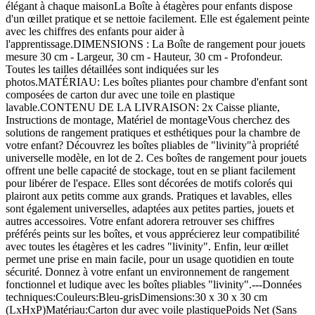
élégant à chaque maisonLa Boîte à étagères pour enfants dispose
d'un œillet pratique et se nettoie facilement. Elle est également peinte
avec les chiffres des enfants pour aider à
l'apprentissage.DIMENSIONS : La Boîte de rangement pour jouets
mesure 30 cm - Largeur, 30 cm - Hauteur, 30 cm - Profondeur.
Toutes les tailles détaillées sont indiquées sur les
photos.MATÉRIAU: Les boîtes pliantes pour chambre d'enfant sont
composées de carton dur avec une toile en plastique
lavable.CONTENU DE LA LIVRAISON: 2x Caisse pliante,
Instructions de montage, Matériel de montageVous cherchez des
solutions de rangement pratiques et esthétiques pour la chambre de
votre enfant? Découvrez les boîtes pliables de "livinity"à propriété
universelle modèle, en lot de 2. Ces boîtes de rangement pour jouets
offrent une belle capacité de stockage, tout en se pliant facilement
pour libérer de l'espace. Elles sont décorées de motifs colorés qui
plairont aux petits comme aux grands. Pratiques et lavables, elles
sont également universelles, adaptées aux petites parties, jouets et
autres accessoires. Votre enfant adorera retrouver ses chiffres
préférés peints sur les boîtes, et vous apprécierez leur compatibilité
avec toutes les étagères et les cadres "livinity". Enfin, leur œillet
permet une prise en main facile, pour un usage quotidien en toute
sécurité. Donnez à votre enfant un environnement de rangement
fonctionnel et ludique avec les boîtes pliables "livinity".---Données
techniques:Couleurs:Bleu-grisDimensions:30 x 30 x 30 cm
(LxHxP)Matériau:Carton dur avec voile plastiquePoids Net (Sans