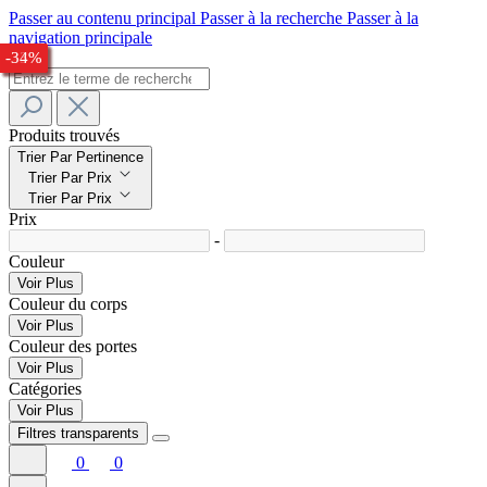
Passer au contenu principal
Passer à la recherche
Passer à la
navigation principale
-28%
-28%
-24%
-30%
-28%
-27%
-33%
-34%
Produits trouvés
Trier Par Pertinence
Trier Par Prix
Trier Par Prix
Prix
-
Couleur
Voir Plus
Couleur du corps
Voir Plus
Couleur des portes
Voir Plus
Catégories
Voir Plus
Filtres transparents
0
0