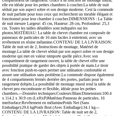
compartiment de rangement. Grâce à sa fonction de montage mural,
elle est idéale pour les petites chambres à coucher.La table de nuit
séduit par son aspect sobre et son design moderne. Cest la commode
de nuit parfaite pour tous ceux qui recherchent un meuble élégant et
fonctionnel pour leur chambre à coucher.DIMENSIONS : La Table
de nuit mesure Largeur: 45 cm, Hauteur: 28 cm, Profondeur: 25,3
cm. Toutes les tailles détaillées sont indiquées sur les
photos.MATÉRIAU: La table de chevet chambre est composée de
panneaux de particules de 16 mm faciles à entretenir, avec un
revêtement en résine mélamine.CONTENU DE LA LIVRAISON:
Table de nuit set de 2, Instructions de montage, Matériel de
montage.La table de chevet séduit par son aspect sobre et son design
moderne qui met en valeur nimporte quelle pièce.Avec son
compartiment de rangement ouvert, la table de chevet offre une
possibilité pratique de garder des objets à portée de main.Le tiroir
avec fonction push-to-open permet une utilisation confortable et
assure une utilisation sans problème.La commode dispose également
de 4 compartiments fermés derrière des portes, parfaits pour le
rangement dobjets.La possibilité de montage mural rend la table de
chevet peu encombrante et flexible, idéale pour les petites
chambres.---Données techniques:Couleurs:BlancDimensions:100.4
x 114.2 x 30.9 cm (LxHxP)Matériau:Panneau de particules, 16
mmSurface:Revêtement en mélaminePoids Net (Sans
Emballage):29.6 kgPoids Brut (Avec Emballage):34.1 kg---
CONTENU DE LA LIVRAISON: Table de nuit set de 2,