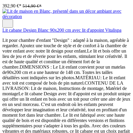
392,90 €*
514,90 €*
Lit cabane Design Blanc 90x200 cm avec lit d'appoint Vitalispa
Lit pour chambre d'enfant "Design" : adapté à la maison, agréable à
regarder. Ajoutez une touche de style et de confort à la chambre de
votre enfant avec notre lit design pour enfant.Le lit et bois offre un
lieu de jeu et de rêverie pour les enfants, stimulant leur créativité. Il
est de haute qualité et constitue un élément fort de la
chambre.DIMENSIONS : Le Lit enfant convient pour un matelas
de90x200 cm et a une hauteur de 148 cm. Toutes les tailles
détaillées sont indiquées sur les photos.MATÉRIAU: Le lit enfant
avec toit est composé de bois de pin naturel.CONTENU DE LA
LIVRAISON: Lit de maison, Instructions de montage, Matériel de
montageLe lit cabane Design avec lit d'appoint est un produit unique
qui offre un lit enfant en bois avec un toit pour créer une aire de jeux
en un seul morceau. C'est un endroit où les enfants peuvent
développer leur imagination et leur créativité, tout en profitant d'un
moment fort dans leur chambre. Le lit est fabriqué avec une haute
qualité de bois et est disponible en différentes versions et finitions
supplémentaires pour s'adapter à tous les goûts. Avec des couleurs
vibrantes et des matériaux robustes, ce lit cabane est un choix parfait