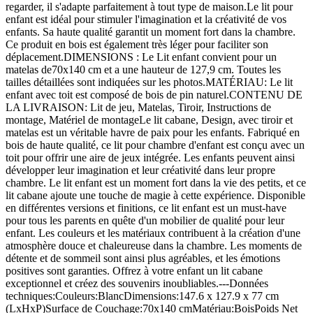
regarder, il s'adapte parfaitement à tout type de maison.Le lit pour
enfant est idéal pour stimuler l'imagination et la créativité de vos
enfants. Sa haute qualité garantit un moment fort dans la chambre.
Ce produit en bois est également très léger pour faciliter son
déplacement.DIMENSIONS : Le Lit enfant convient pour un
matelas de70x140 cm et a une hauteur de 127,9 cm. Toutes les
tailles détaillées sont indiquées sur les photos.MATÉRIAU: Le lit
enfant avec toit est composé de bois de pin naturel.CONTENU DE
LA LIVRAISON: Lit de jeu, Matelas, Tiroir, Instructions de
montage, Matériel de montageLe lit cabane, Design, avec tiroir et
matelas est un véritable havre de paix pour les enfants. Fabriqué en
bois de haute qualité, ce lit pour chambre d'enfant est conçu avec un
toit pour offrir une aire de jeux intégrée. Les enfants peuvent ainsi
développer leur imagination et leur créativité dans leur propre
chambre. Le lit enfant est un moment fort dans la vie des petits, et ce
lit cabane ajoute une touche de magie à cette expérience. Disponible
en différentes versions et finitions, ce lit enfant est un must-have
pour tous les parents en quête d'un mobilier de qualité pour leur
enfant. Les couleurs et les matériaux contribuent à la création d'une
atmosphère douce et chaleureuse dans la chambre. Les moments de
détente et de sommeil sont ainsi plus agréables, et les émotions
positives sont garanties. Offrez à votre enfant un lit cabane
exceptionnel et créez des souvenirs inoubliables.---Données
techniques:Couleurs:BlancDimensions:147.6 x 127.9 x 77 cm
(LxHxP)Surface de Couchage:70x140 cmMatériau:BoisPoids Net