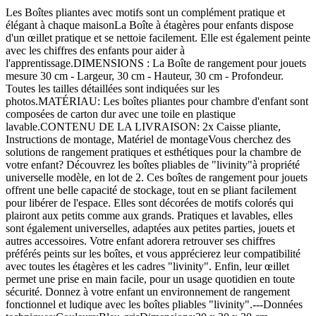
Les Boîtes pliantes avec motifs sont un complément pratique et
élégant à chaque maisonLa Boîte à étagères pour enfants dispose
d'un œillet pratique et se nettoie facilement. Elle est également peinte
avec les chiffres des enfants pour aider à
l'apprentissage.DIMENSIONS : La Boîte de rangement pour jouets
mesure 30 cm - Largeur, 30 cm - Hauteur, 30 cm - Profondeur.
Toutes les tailles détaillées sont indiquées sur les
photos.MATÉRIAU: Les boîtes pliantes pour chambre d'enfant sont
composées de carton dur avec une toile en plastique
lavable.CONTENU DE LA LIVRAISON: 2x Caisse pliante,
Instructions de montage, Matériel de montageVous cherchez des
solutions de rangement pratiques et esthétiques pour la chambre de
votre enfant? Découvrez les boîtes pliables de "livinity"à propriété
universelle modèle, en lot de 2. Ces boîtes de rangement pour jouets
offrent une belle capacité de stockage, tout en se pliant facilement
pour libérer de l'espace. Elles sont décorées de motifs colorés qui
plairont aux petits comme aux grands. Pratiques et lavables, elles
sont également universelles, adaptées aux petites parties, jouets et
autres accessoires. Votre enfant adorera retrouver ses chiffres
préférés peints sur les boîtes, et vous apprécierez leur compatibilité
avec toutes les étagères et les cadres "livinity". Enfin, leur œillet
permet une prise en main facile, pour un usage quotidien en toute
sécurité. Donnez à votre enfant un environnement de rangement
fonctionnel et ludique avec les boîtes pliables "livinity".---Données