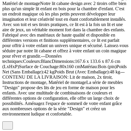
Matériel de montageNotre lit cabane design avec 2 tiroirs offre bien
plus qu'un simple lit enfant en bois pour la chambre d'enfant. C'est
un endroit magique où les plus petits peuvent développer leur
imagination et leur créativité tout en étant confortablement installés.
Avec son toit et ses tiroirs pratiques, ce lit est à la fois un lit et une
aire de jeux, un véritable moment fort dans la chambre des enfants.
Fabriqué avec des matériaux de haute qualité et disponible en
différentes versions et finitions supplémentaires, ce lit est parfait
pour offrir à votre enfant un univers unique et sécurisé. Laissez-vous
séduire par notre lit cabane et offrez à votre enfant un coin magique
pour rêver et grandir.---Données
techniques:Couleurs:BlancDimensions:167.6 x 133.6 x 87.6 cm
(LxHxP)Surface de Couchage:80x160 cmMatériau:Bois (pin)Poids
Net (Sans Emballage):42 kgPoids Brut (Avec Emballage):48 kg---
CONTENU DE LA LIVRAISON: Lit de maison, 2x tiroir,
Instructions de montage, Matériel de montageLa série de meubles
"Design" propose des lits de jeu en forme de maison pour les
enfants. Avec une multitude de combinaisons de couleurs et
différentes options de configuration, elle offre un large choix de
possibilités. Aménagez l'espace de sommeil de votre enfant grâce
aux nombreuses options de la série "Design" et créez un
environnement ludique et confortable.