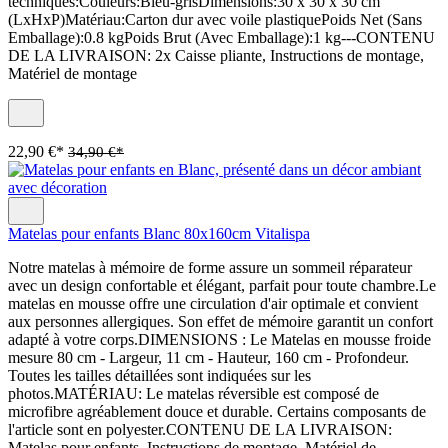
techniques:Couleurs:Bleu-grisDimensions:30 x 30 x 30 cm
(LxHxP)Matériau:Carton dur avec voile plastiquePoids Net (Sans
Emballage):0.8 kgPoids Brut (Avec Emballage):1 kg---CONTENU
DE LA LIVRAISON: 2x Caisse pliante, Instructions de montage,
Matériel de montage
22,90 €*
34,90 €*
Matelas pour enfants Blanc 80x160cm Vitalispa
Notre matelas à mémoire de forme assure un sommeil réparateur
avec un design confortable et élégant, parfait pour toute chambre.Le
matelas en mousse offre une circulation d'air optimale et convient
aux personnes allergiques. Son effet de mémoire garantit un confort
adapté à votre corps.DIMENSIONS : Le Matelas en mousse froide
mesure 80 cm - Largeur, 11 cm - Hauteur, 160 cm - Profondeur.
Toutes les tailles détaillées sont indiquées sur les
photos.MATÉRIAU: Le matelas réversible est composé de
microfibre agréablement douce et durable. Certains composants de
l'article sont en polyester.CONTENU DE LA LIVRAISON:
Matelas pour enfants, Instructions de montage, Matériel de