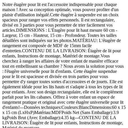
Notre étagère pour lit est l'accessoire indispensable pour chaque
maison ! Avec sa conception optimale, vous pouvez profiter d'un
plaisir d'utilisation inégalé.Cette étagère à suspendre est un choix
spacieux pour ranger vos effets personnels. Il est rectangulaire,
divisé en 3 parties pour vous permettre de trier facilement vos
articles.DIMENSIONS : L'Étagère pour lit haut mesure 60 cm -
Largeur, 15 cm - Hauteur, 15 cm - Profondeur. Toutes les tailles
détaillées sont indiquées sur les photos.MATÉRIAU: L'étagère de
rangement est composée de MDF de 15mm facile
d'entretien.CONTENU DE LA LIVRAISON: Étagère de lit pour
enfants, Instructions de montage, Matériel de montage.Vous
cherchez à ranger les affaires de votre enfant de manière efficace
tout en embellissant sa chambre ? Nous avons la solution pour vous
: l'étagère universelle pour lit d'enfants. Cette étagère suspendue
pour le lit est spacieuse et divisée en trois parties pour vous
permettre d'y ranger toutes sortes d'accessoires et de jouets. Elle est
également idéale pour les lits hauts et s'adapte à tous les types de lit
pour enfants. Avec son design rectangulaire, elle est le complément
parfait pour les lits cabanes. Offrez à votre enfant un espace de
rangement pratique et original avec cette étagère universelle pour lit
d'enfants!---Données techniques:Couleurs:BlancDimensions:60 x 15
x 15 cm (LxHxP)Matériau:MDFPoids Net (Sans Emballage):3.9
kgPoids Brut (Avec Emballage):4.35 kg---CONTENU DE LA
LIVRAISON: Étagère de lit pour enfants, Instructions de montage,
Matériel de montage.