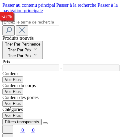
Passer au contenu principal
Passer à la recherche
Passer à la
navigation principale
-27%
-22%
-24%
-27%
-26%
-33%
-34%
-24%
-27%
Produits trouvés
Trier Par Pertinence
Trier Par Prix
Trier Par Prix
Prix
-
Couleur
Voir Plus
Couleur du corps
Voir Plus
Couleur des portes
Voir Plus
Catégories
Voir Plus
Filtres transparents
0
0