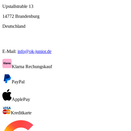
Upstallstrable 13
14772 Brandenburg
Deutschland
E-Mail:
info@ok-junior.de
Klarna Rechungskauf
PayPal
ApplePay
Kreditkarte