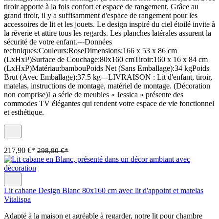
tiroir apporte à la fois confort et espace de rangement. Grâce au
grand tiroir, il y a suffisamment d'espace de rangement pour les
accessoires de lit et les jouets. Le design inspiré du ciel étoilé invite à
la rêverie et attire tous les regards. Les planches latérales assurent la
sécurité de votre enfant.---Données
techniques:Couleurs:RoseDimensions:166 x 53 x 86 cm
(LxHxP)Surface de Couchage:80x160 cmTiroir:160 x 16 x 84 cm
(LxHxP)Matériau:bambouPoids Net (Sans Emballage):34 kgPoids
Brut (Avec Emballage):37.5 kg---LIVRAISON : Lit d'enfant, tiroir,
matelas, instructions de montage, matériel de montage. (Décoration
non comprise)La série de meubles « Jessica » présente des
commodes TV élégantes qui rendent votre espace de vie fonctionnel
et esthétique.
217,90 €*
298,90 €*
Lit cabane Design Blanc 80x160 cm avec lit d'appoint et matelas
Vitalispa
Adapté à la maison et agréable à regarder, notre lit pour chambre