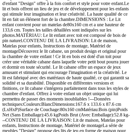
d'enfant "Design" offre à la fois confort et style pour votre enfant.Le
lit et bois offrent un lieu de jeu et de développement pour les enfants
qui stimule leur imagination et leur créativité. La haute qualité de ce
lit en fait un élément fort de la chambre.DIMENSIONS : Le Lit
enfant convient pour un matelas de80x160 cm et a une hauteur de
133,6 cm. Toutes les tailles détaillées sont indiquées sur les
photos.MATÉRIAU: Le lit enfant avec toit est composé de bois de
pin naturel.CONTENU DE LA LIVRAISON: Lit de maison,
Matelas pour enfants, Instructions de montage, Matériel de
montageDécouvrez le lit cabane, un produit design et original pour
la chambre de votre enfant ! Ce lit en bois est doté d'un toit pour
créer une véritable cabane dans laquelle votre petit bout pourra jouer
et dormir en toute sécurité. Le lit cabane offre un espace de jeux
amusant et stimulant qui encourage l'imagination et la créativité. Le
lit est fabriqué avec des matériaux de haute qualité, ce qui garantit sa
solidité et sa durabilité. Disponible en différentes versions et
finitions, ce lit cabane s'intégrera parfaitement dans tous les styles de
chambre d'enfant. Offrez à votre enfant un objet unique qui lui
permettra de passer des moments inoubliables !---Données
techniques:Couleurs:BlancDimensions:167.6 x 133.6 x 87.6 cm
(LxHxP)Surface de Couchage:80x160 cmMatériau:Bois (pin)Poids
Net (Sans Emballage):45.6 kgPoids Brut (Avec Emballage):52.8 kg-
--CONTENU DE LA LIVRAISON: Lit de maison, Matelas pour
enfants, Instructions de montage, Matériel de montageLa série de
meubles "Design" propose des lits de jeu en forme de maison pour