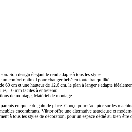
on. Son design élégant le rend adapté à tous les styles.
fre un confort optimal pour changer bébé en toute tranquillité.
60 cm et une hauteur de 12,6 cm, le plan à langer s'adapte idéalement
es, 16 mm faciles à entretenir.
s de montage, Matériel de montage
 parents en quête de gain de place. Conçu pour s'adapter sur les machine
les meubles encombrants, Viktor offre une alternative astucieuse et mode
itement à tous les styles de décoration, pour un espace dédié au bien-être 