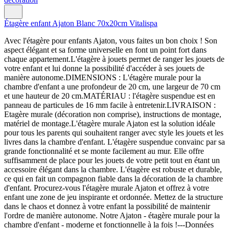
Étagère enfant Ajaton Blanc 70x20cm Vitalispa
Avec l'étagère pour enfants Ajaton, vous faites un bon choix ! Son
aspect élégant et sa forme universelle en font un point fort dans
chaque appartement.L'étagère à jouets permet de ranger les jouets de
votre enfant et lui donne la possibilité d'accéder à ses jouets de
manière autonome.DIMENSIONS : L'étagère murale pour la
chambre d'enfant a une profondeur de 20 cm, une largeur de 70 cm
et une hauteur de 20 cm.MATÉRIAU : l'étagère suspendue est en
panneau de particules de 16 mm facile à entretenir.LIVRAISON :
Etagère murale (décoration non comprise), instructions de montage,
matériel de montage.L'étagère murale Ajaton est la solution idéale
pour tous les parents qui souhaitent ranger avec style les jouets et les
livres dans la chambre d'enfant. L'étagère suspendue convainc par sa
grande fonctionnalité et se monte facilement au mur. Elle offre
suffisamment de place pour les jouets de votre petit tout en étant un
accessoire élégant dans la chambre. L'étagère est robuste et durable,
ce qui en fait un compagnon fiable dans la décoration de la chambre
d'enfant. Procurez-vous l'étagère murale Ajaton et offrez à votre
enfant une zone de jeu inspirante et ordonnée. Mettez de la structure
dans le chaos et donnez à votre enfant la possibilité de maintenir
l'ordre de manière autonome. Notre Ajaton - étagère murale pour la
chambre d'enfant - moderne et fonctionnelle à la fois !---Données