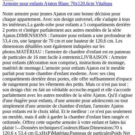
Armoire pour enfants Ajaton Blanc 70x120.6cm Vitalispa
Notre armoire pour jeunes Ajaton est une bonne décision pour
chaque appartement. Avec son design universel, elle s'adapte à tous
les intérieurs.La garde-robe pour enfants a 5 compartiments derrière
2 portes et s'intègre parfaitement aux autres meubles de la série
Ajaton.DIMENSIONS : l'armoire pour enfants a une profondeur de
53,4 cm, une largeur de 70 cm et une hauteur de 120,6 cm. Les
dimensions détaillées sont également indiquées sur les
photos.MATÉRIAU : l'armoire de chambre d'enfant est en panneau
de particules de 16 mm facile à entretenir.LIVRAISON : Armoire
pour enfants (décoration non comprise), instructions de montage,
matériel de montage.L'armoire pour enfants Ajaton est le meuble
parfait pour toute chambre d'enfant moderne. Avec ses cinq
compartiments derrière deux portes, elle offre suffisamment d'espace
de rangement pour les vêtements des petits. Mais ce n'est pas tout :
son design chic en fait un véritable accroche-regard et elle s'accorde
parfaitement avec les autres meubles de la série Ajaton. Qu'il s'agisse
d'une étagère pour enfants, d'une armoire pour adolescents ou tout
simplement d'une armoire de chambre d'enfant, l'armoire Ajaton
pour enfants est le choix idéal. Et le meilleur : ce n'est pas seulement
un meuble, mais il aide à garder la chambre d'enfant bien rangée et
ordonnée. Offrez cette superbe armoire à votre enfant et faites-lui
plaisir !---Données techniques:Couleurs:BlancDimensions:70 x
120.6 x 53.4 cm (LxHxP)Matériau:Panneau de particulesPoids Net