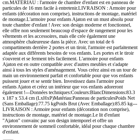
cm.MATÉRIAU : l'armoire de chambre d'enfant est en panneau de
particules de 16 mm facile à entretenir.LIVRAISON : Armoire pour
enfants (décoration non comprise), instructions de montage, matériel
de montage.L'armoire pour enfants Ajaton est un must absolu pour
toute chambre d'enfant ! Avec son design moderne et fonctionnel,
elle offre non seulement beaucoup d'espace de rangement pour les
vêtements et les accessoires, mais elle crée également une
atmosphère chaleureuse dans la pièce. Avec un total de 6
compartiments derrière 2 portes et un tiroir, l'armoire est parfaitement
adaptée aux différents besoins de vos enfants. Les portes et le tiroir
s'ouvrent et se ferment très facilement. L'armoire pour enfants
Ajaton est en outre compatible avec d'autres meubles et s'adapte
ainsi à tous les styles d'aménagement. Vous créez ainsi en un tour de
main un environnement parfait et confortable pour que vos enfants
puissent jouer et se sentir bien. Investissez dans l'armoire pour
enfants Ajaton et créez un intérieur que vos enfants adoreront
également !---Données techniques:Couleurs:BlancDimensions:83.3
x 187 x 53.4 cm (LxHxP)Matériau:Panneau de particulesPoids Net
(Sans Emballage):77.75 kgPoids Brut (Avec Emballage):85.85 kg---
LIVRAISON : Armoire pour enfants (décoration non comprise),
instructions de montage, matériel de montage.Le lit d'enfant
"Ajaton" convainc par son design intemporel et offre un
environnement de sommeil confortable, idéal pour chaque chambre
d'enfant.