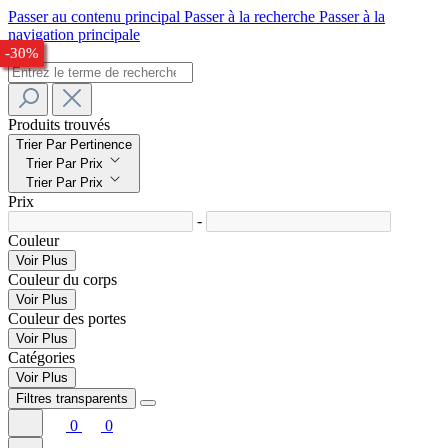
Passer au contenu principal
Passer à la recherche
Passer à la
navigation principale
-28%
-28%
-25%
-33%
-28%
-30%
Produits trouvés
Trier Par Pertinence
Trier Par Prix
Trier Par Prix
Prix
-
Couleur
Voir Plus
Couleur du corps
Voir Plus
Couleur des portes
Voir Plus
Catégories
Voir Plus
Filtres transparents
0
0