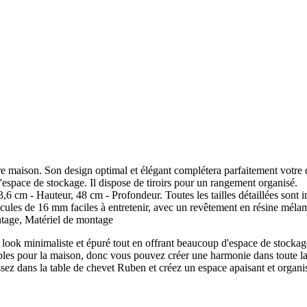
 maison. Son design optimal et élégant complétera parfaitement votre 
'espace de stockage. Il dispose de tiroirs pour un rangement organisé.
m - Hauteur, 48 cm - Profondeur. Toutes les tailles détaillées sont in
es de 16 mm faciles à entretenir, avec un revêtement en résine méla
ge, Matériel de montage
look minimaliste et épuré tout en offrant beaucoup d'espace de stockage
bles pour la maison, donc vous pouvez créer une harmonie dans toute la p
ssez dans la table de chevet Ruben et créez un espace apaisant et organi