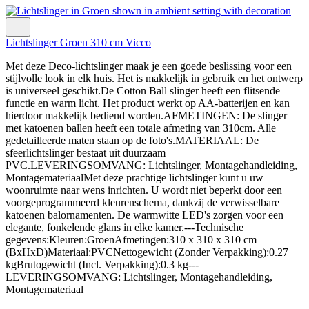
Lichtslinger Groen 310 cm Vicco
Met deze Deco-lichtslinger maak je een goede beslissing voor een
stijlvolle look in elk huis. Het is makkelijk in gebruik en het ontwerp
is universeel geschikt.De Cotton Ball slinger heeft een flitsende
functie en warm licht. Het product werkt op AA-batterijen en kan
hierdoor makkelijk bediend worden.AFMETINGEN: De slinger
met katoenen ballen heeft een totale afmeting van 310cm. Alle
gedetailleerde maten staan op de foto's.MATERIAAL: De
sfeerlichtslinger bestaat uit duurzaam
PVC.LEVERINGSOMVANG: Lichtslinger, Montagehandleiding,
MontagemateriaalMet deze prachtige lichtslinger kunt u uw
woonruimte naar wens inrichten. U wordt niet beperkt door een
voorgeprogrammeerd kleurenschema, dankzij de verwisselbare
katoenen balornamenten. De warmwitte LED's zorgen voor een
elegante, fonkelende glans in elke kamer.---Technische
gegevens:Kleuren:GroenAfmetingen:310 x 310 x 310 cm
(BxHxD)Materiaal:PVCNettogewicht (Zonder Verpakking):0.27
kgBrutogewicht (Incl. Verpakking):0.3 kg---
LEVERINGSOMVANG: Lichtslinger, Montagehandleiding,
Montagemateriaal