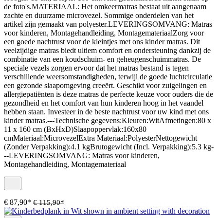
de foto's.MATERIAAL: Het omkeermatras bestaat uit aangenaam
zachte en duurzame microvezel. Sommige onderdelen van het
artikel zijn gemaakt van polyester.LEVERINGSOMVANG: Matras
voor kinderen, Montagehandleiding, MontagemateriaalZorg voor
een goede nachtrust voor de kleintjes met ons kinder matras. Dit
veelzijdige matras biedt ultiem comfort en ondersteuning dankzij de
combinatie van een koudschuim- en geheugenschuimmatras. De
speciale vezels zorgen ervoor dat het matras bestand is tegen
verschillende weersomstandigheden, terwijl de goede luchtcirculatie
een gezonde slaapomgeving creeërt. Geschikt voor zuigelingen en
allergiepatiënten is deze matras de perfecte keuze voor ouders die de
gezondheid en het comfort van hun kinderen hoog in het vaandel
hebben staan. Investeer in de beste nachtrust voor uw kind met ons
kinder matras.---Technische gegevens:Kleuren:WitAfmetingen:80 x
11 x 160 cm (BxHxD)Slaapoppervlak:160x80
cmMateriaal:MicrovezelExtra Materiaal:PolyesterNettogewicht
(Zonder Verpakking):4.1 kgBrutogewicht (Incl. Verpakking):5.3 kg-
--LEVERINGSOMVANG: Matras voor kinderen,
Montagehandleiding, Montagemateriaal
€ 87,90*
€ 115,90*