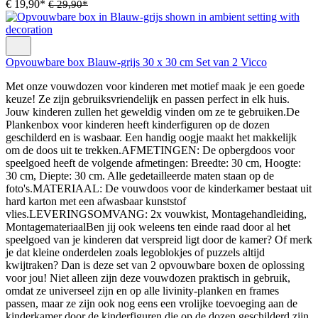
€ 19,90*
€ 29,90*
Opvouwbare box Blauw-grijs 30 x 30 cm Set van 2 Vicco
Met onze vouwdozen voor kinderen met motief maak je een goede
keuze! Ze zijn gebruiksvriendelijk en passen perfect in elk huis.
Jouw kinderen zullen het geweldig vinden om ze te gebruiken.De
Plankenbox voor kinderen heeft kinderfiguren op de dozen
geschilderd en is wasbaar. Een handig oogje maakt het makkelijk
om de doos uit te trekken.AFMETINGEN: De opbergdoos voor
speelgoed heeft de volgende afmetingen: Breedte: 30 cm, Hoogte:
30 cm, Diepte: 30 cm. Alle gedetailleerde maten staan op de
foto's.MATERIAAL: De vouwdoos voor de kinderkamer bestaat uit
hard karton met een afwasbaar kunststof
vlies.LEVERINGSOMVANG: 2x vouwkist, Montagehandleiding,
MontagemateriaalBen jij ook weleens ten einde raad door al het
speelgoed van je kinderen dat verspreid ligt door de kamer? Of merk
je dat kleine onderdelen zoals legoblokjes of puzzels altijd
kwijtraken? Dan is deze set van 2 opvouwbare boxen de oplossing
voor jou! Niet alleen zijn deze vouwdozen praktisch in gebruik,
omdat ze universeel zijn en op alle livinity-planken en frames
passen, maar ze zijn ook nog eens een vrolijke toevoeging aan de
kinderkamer door de kinderfiguren die op de dozen geschilderd zijn.