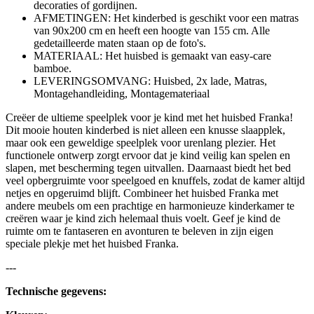
decoraties of gordijnen.
AFMETINGEN: Het kinderbed is geschikt voor een matras
van 90x200 cm en heeft een hoogte van 155 cm. Alle
gedetailleerde maten staan op de foto's.
MATERIAAL: Het huisbed is gemaakt van easy-care
bamboe.
LEVERINGSOMVANG: Huisbed, 2x lade, Matras,
Montagehandleiding, Montagemateriaal
Creëer de ultieme speelplek voor je kind met het huisbed Franka!
Dit mooie houten kinderbed is niet alleen een knusse slaapplek,
maar ook een geweldige speelplek voor urenlang plezier. Het
functionele ontwerp zorgt ervoor dat je kind veilig kan spelen en
slapen, met bescherming tegen uitvallen. Daarnaast biedt het bed
veel opbergruimte voor speelgoed en knuffels, zodat de kamer altijd
netjes en opgeruimd blijft. Combineer het huisbed Franka met
andere meubels om een prachtige en harmonieuze kinderkamer te
creëren waar je kind zich helemaal thuis voelt. Geef je kind de
ruimte om te fantaseren en avonturen te beleven in zijn eigen
speciale plekje met het huisbed Franka.
---
Technische gegevens: