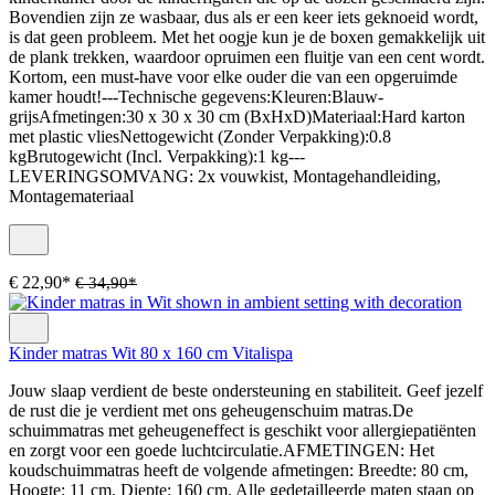
Bovendien zijn ze wasbaar, dus als er een keer iets geknoeid wordt,
is dat geen probleem. Met het oogje kun je de boxen gemakkelijk uit
de plank trekken, waardoor opruimen een fluitje van een cent wordt.
Kortom, een must-have voor elke ouder die van een opgeruimde
kamer houdt!---Technische gegevens:Kleuren:Blauw-
grijsAfmetingen:30 x 30 x 30 cm (BxHxD)Materiaal:Hard karton
met plastic vliesNettogewicht (Zonder Verpakking):0.8
kgBrutogewicht (Incl. Verpakking):1 kg---
LEVERINGSOMVANG: 2x vouwkist, Montagehandleiding,
Montagemateriaal
€ 22,90*
€ 34,90*
Kinder matras Wit 80 x 160 cm Vitalispa
Jouw slaap verdient de beste ondersteuning en stabiliteit. Geef jezelf
de rust die je verdient met ons geheugenschuim matras.De
schuimmatras met geheugeneffect is geschikt voor allergiepatiënten
en zorgt voor een goede luchtcirculatie.AFMETINGEN: Het
koudschuimmatras heeft de volgende afmetingen: Breedte: 80 cm,
Hoogte: 11 cm, Diepte: 160 cm. Alle gedetailleerde maten staan op