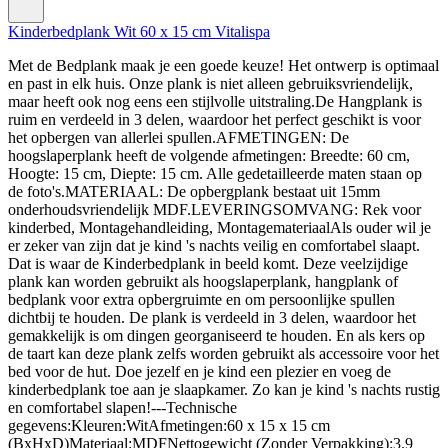
Kinderbedplank Wit 60 x 15 cm Vitalispa
Met de Bedplank maak je een goede keuze! Het ontwerp is optimaal
en past in elk huis. Onze plank is niet alleen gebruiksvriendelijk,
maar heeft ook nog eens een stijlvolle uitstraling.De Hangplank is
ruim en verdeeld in 3 delen, waardoor het perfect geschikt is voor
het opbergen van allerlei spullen.AFMETINGEN: De
hoogslaperplank heeft de volgende afmetingen: Breedte: 60 cm,
Hoogte: 15 cm, Diepte: 15 cm. Alle gedetailleerde maten staan op
de foto's.MATERIAAL: De opbergplank bestaat uit 15mm
onderhoudsvriendelijk MDF.LEVERINGSOMVANG: Rek voor
kinderbed, Montagehandleiding, MontagemateriaalAls ouder wil je
er zeker van zijn dat je kind 's nachts veilig en comfortabel slaapt.
Dat is waar de Kinderbedplank in beeld komt. Deze veelzijdige
plank kan worden gebruikt als hoogslaperplank, hangplank of
bedplank voor extra opbergruimte en om persoonlijke spullen
dichtbij te houden. De plank is verdeeld in 3 delen, waardoor het
gemakkelijk is om dingen georganiseerd te houden. En als kers op
de taart kan deze plank zelfs worden gebruikt als accessoire voor het
bed voor de hut. Doe jezelf en je kind een plezier en voeg de
kinderbedplank toe aan je slaapkamer. Zo kan je kind 's nachts rustig
en comfortabel slapen!---Technische
gegevens:Kleuren:WitAfmetingen:60 x 15 x 15 cm
(BxHxD)Materiaal:MDFNettogewicht (Zonder Verpakking):3.9