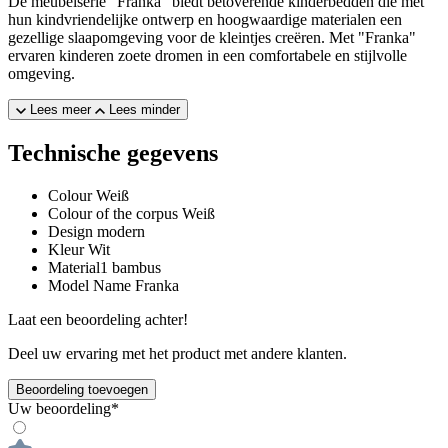
De meubelserie "Franka" biedt betoverende kinderbedden die met
hun kindvriendelijke ontwerp en hoogwaardige materialen een
gezellige slaapomgeving voor de kleintjes creëren. Met "Franka"
ervaren kinderen zoete dromen in een comfortabele en stijlvolle
omgeving.
Lees meer
Lees minder
Technische gegevens
Colour
Weiß
Colour of the corpus
Weiß
Design
modern
Kleur
Wit
Material1
bambus
Model Name
Franka
Laat een beoordeling achter!
Deel uw ervaring met het product met andere klanten.
Beoordeling toevoegen
Uw beoordeling*