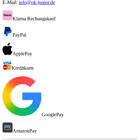
E-Mail:
info@ok-junior.de
Klarna Rechungskauf
PayPal
ApplePay
Kreditkarte
GooglePay
AmazonPay