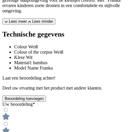
gezellige slaapomgeving voor de kleintjes creëren. Met "Franka"
ervaren kinderen zoete dromen in een comfortabele en stijlvolle
omgeving.
Lees meer
Lees minder
Technische gegevens
Colour
Weiß
Colour of the corpus
Weiß
Kleur
Wit
Material1
bambus
Model Name
Franka
Laat een beoordeling achter!
Deel uw ervaring met het product met andere klanten.
Beoordeling toevoegen
Uw beoordeling*