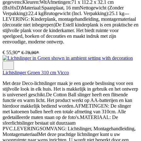
gegevens:Kleuren:WitAfmetingen:71 x 112.2 x 32.1 cm
(BxHxD)Materiaal:Spaanplaat, 16 mmNettogewicht (Zonder
Verpakking):22.4 kgBrutogewicht (Incl. Verpakking):25.1 kg---
LEVERING: Kinderplank, montagehandleiding, montagemateriaal
(decoratie niet inbegrepen)De Estell kinderplank is een praktische en
stijlvolle plank voor de kinderkamer. Het biedt ruimte voor
speelgoed, boeken of decoraties en maakt indruk met zijn
eenvoudige, moderne ontwerp.
€ 55,90*
€ 79,90*
Lichtslinger Groen 310 cm Vicco
Met deze Deco-lichtslinger maak je een goede beslissing voor een
stijlvolle look in elk huis. Het is makkelijk in gebruik en het ontwerp
is universeel geschikt.De Cotton Ball slinger heeft een flitsende
functie en warm licht. Het product werkt op AA-batterijen en kan
hierdoor makkelijk bediend worden.AFMETINGEN: De slinger
met katoenen ballen heeft een totale afmeting van 310cm. Alle
gedetailleerde maten staan op de foto's.MATERIAAL: De
sfeerlichtslinger bestaat uit duurzaam
PVC.LEVERINGSOMVANG: Lichtslinger, Montagehandleiding,
MontagemateriaalMet deze prachtige lichtslinger kunt u uw
woonruimte naar wens inrichten. U wordt niet beperkt door een