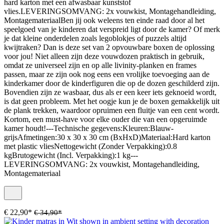
hard karton met een afwasbaar kunststof
vlies.LEVERINGSOMVANG: 2x vouwkist, Montagehandleiding,
MontagemateriaalBen jij ook weleens ten einde raad door al het
speelgoed van je kinderen dat verspreid ligt door de kamer? Of merk
je dat kleine onderdelen zoals legoblokjes of puzzels altijd
kwijtraken? Dan is deze set van 2 opvouwbare boxen de oplossing
voor jou! Niet alleen zijn deze vouwdozen praktisch in gebruik,
omdat ze universeel zijn en op alle livinity-planken en frames
passen, maar ze zijn ook nog eens een vrolijke toevoeging aan de
kinderkamer door de kinderfiguren die op de dozen geschilderd zijn.
Bovendien zijn ze wasbaar, dus als er een keer iets geknoeid wordt,
is dat geen probleem. Met het oogje kun je de boxen gemakkelijk uit
de plank trekken, waardoor opruimen een fluitje van een cent wordt.
Kortom, een must-have voor elke ouder die van een opgeruimde
kamer houdt!---Technische gegevens:Kleuren:Blauw-
grijsAfmetingen:30 x 30 x 30 cm (BxHxD)Materiaal:Hard karton
met plastic vliesNettogewicht (Zonder Verpakking):0.8
kgBrutogewicht (Incl. Verpakking):1 kg---
LEVERINGSOMVANG: 2x vouwkist, Montagehandleiding,
Montagemateriaal
€ 22,90*
€ 34,90*