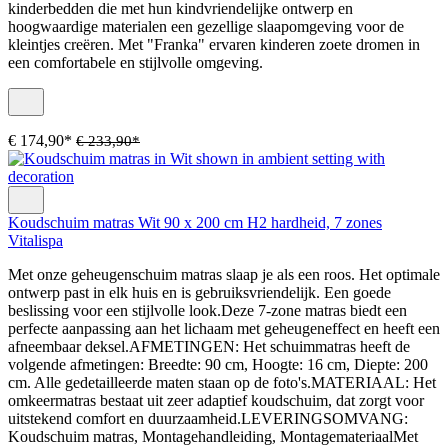
kinderbedden die met hun kindvriendelijke ontwerp en
hoogwaardige materialen een gezellige slaapomgeving voor de
kleintjes creëren. Met "Franka" ervaren kinderen zoete dromen in
een comfortabele en stijlvolle omgeving.
€ 174,90*
€ 233,90*
Koudschuim matras Wit 90 x 200 cm H2 hardheid, 7 zones
Vitalispa
Met onze geheugenschuim matras slaap je als een roos. Het optimale
ontwerp past in elk huis en is gebruiksvriendelijk. Een goede
beslissing voor een stijlvolle look.Deze 7-zone matras biedt een
perfecte aanpassing aan het lichaam met geheugeneffect en heeft een
afneembaar deksel.AFMETINGEN: Het schuimmatras heeft de
volgende afmetingen: Breedte: 90 cm, Hoogte: 16 cm, Diepte: 200
cm. Alle gedetailleerde maten staan op de foto's.MATERIAAL: Het
omkeermatras bestaat uit zeer adaptief koudschuim, dat zorgt voor
uitstekend comfort en duurzaamheid.LEVERINGSOMVANG:
Koudschuim matras, Montagehandleiding, MontagemateriaalMet