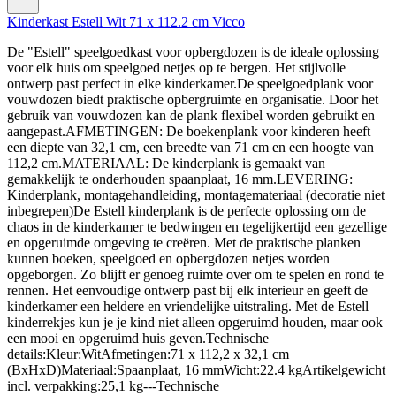
Kinderkast Estell Wit 71 x 112.2 cm Vicco
De "Estell" speelgoedkast voor opbergdozen is de ideale oplossing
voor elk huis om speelgoed netjes op te bergen. Het stijlvolle
ontwerp past perfect in elke kinderkamer.De speelgoedplank voor
vouwdozen biedt praktische opbergruimte en organisatie. Door het
gebruik van vouwdozen kan de plank flexibel worden gebruikt en
aangepast.AFMETINGEN: De boekenplank voor kinderen heeft
een diepte van 32,1 cm, een breedte van 71 cm en een hoogte van
112,2 cm.MATERIAAL: De kinderplank is gemaakt van
gemakkelijk te onderhouden spaanplaat, 16 mm.LEVERING:
Kinderplank, montagehandleiding, montagemateriaal (decoratie niet
inbegrepen)De Estell kinderplank is de perfecte oplossing om de
chaos in de kinderkamer te bedwingen en tegelijkertijd een gezellige
en opgeruimde omgeving te creëren. Met de praktische planken
kunnen boeken, speelgoed en opbergdozen netjes worden
opgeborgen. Zo blijft er genoeg ruimte over om te spelen en rond te
rennen. Het eenvoudige ontwerp past bij elk interieur en geeft de
kinderkamer een heldere en vriendelijke uitstraling. Met de Estell
kinderrekjes kun je je kind niet alleen opgeruimd houden, maar ook
een mooi en opgeruimd huis geven.Technische
details:Kleur:WitAfmetingen:71 x 112,2 x 32,1 cm
(BxHxD)Materiaal:Spaanplaat, 16 mmWicht:22.4 kgArtikelgewicht
incl. verpakking:25,1 kg---Technische