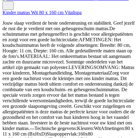
Kinder matras Wit 80 x 160 cm Vitalispa
Jouw slaap verdient de beste ondersteuning en stabiliteit. Geef jezelf
de rust die je verdient met ons geheugenschuim matras.De
schuimmatras met geheugeneffect is geschikt voor allergiepatiënten
en zorgt voor een goede luchtcirculatie.AFMETINGEN: Het
koudschuimmatras heeft de volgende afmetingen: Breedte: 80 cm,
Hoogte: 11 cm, Diepte: 160 cm. Alle gedetailleerde maten staan op
de foto's.MATERIAAL: Het omkeermatras bestaat uit aangenaam
zachte en duurzame microvezel. Sommige onderdelen van het
artikel zijn gemaakt van polyester.LEVERINGSOMVANG: Matras
voor kinderen, Montagehandleiding, MontagemateriaalZorg voor
een goede nachtrust voor de kleintjes met ons kinder matras. Dit
veelzijdige matras biedt ultiem comfort en ondersteuning dankzij de
combinatie van een koudschuim- en geheugenschuimmatras. De
speciale vezels zorgen ervoor dat het matras bestand is tegen
verschillende weersomstandigheden, terwijl de goede luchtcirculatie
een gezonde slaapomgeving creeërt. Geschikt voor zuigelingen en
allergiepatiënten is deze matras de perfecte keuze voor ouders die de
gezondheid en het comfort van hun kinderen hoog in het vaandel
hebben staan. Investeer in de beste nachtrust voor uw kind met ons
kinder matras.---Technische gegevens:Kleuren:WitAfmetingen:80 x
11 x 160 cm (BxHxD)Slaapoppervlak:160x80