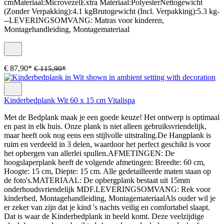
cmMateriaal:MicrovezelExtra Materiaal:PolyesterNettogewicht
(Zonder Verpakking):4.1 kgBrutogewicht (Incl. Verpakking):5.3 kg-
--LEVERINGSOMVANG: Matras voor kinderen,
Montagehandleiding, Montagemateriaal
€ 87,90*
€ 115,90*
Kinderbedplank Wit 60 x 15 cm Vitalispa
Met de Bedplank maak je een goede keuze! Het ontwerp is optimaal
en past in elk huis. Onze plank is niet alleen gebruiksvriendelijk,
maar heeft ook nog eens een stijlvolle uitstraling.De Hangplank is
ruim en verdeeld in 3 delen, waardoor het perfect geschikt is voor
het opbergen van allerlei spullen.AFMETINGEN: De
hoogslaperplank heeft de volgende afmetingen: Breedte: 60 cm,
Hoogte: 15 cm, Diepte: 15 cm. Alle gedetailleerde maten staan op
de foto's.MATERIAAL: De opbergplank bestaat uit 15mm
onderhoudsvriendelijk MDF.LEVERINGSOMVANG: Rek voor
kinderbed, Montagehandleiding, MontagemateriaalAls ouder wil je
er zeker van zijn dat je kind 's nachts veilig en comfortabel slaapt.
Dat is waar de Kinderbedplank in beeld komt. Deze veelzijdige