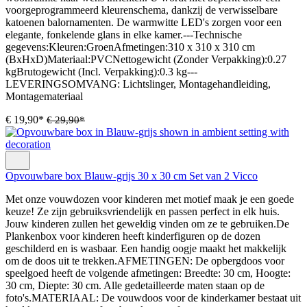
voorgeprogrammeerd kleurenschema, dankzij de verwisselbare
katoenen balornamenten. De warmwitte LED's zorgen voor een
elegante, fonkelende glans in elke kamer.---Technische
gegevens:Kleuren:GroenAfmetingen:310 x 310 x 310 cm
(BxHxD)Materiaal:PVCNettogewicht (Zonder Verpakking):0.27
kgBrutogewicht (Incl. Verpakking):0.3 kg---
LEVERINGSOMVANG: Lichtslinger, Montagehandleiding,
Montagemateriaal
€ 19,90*
€ 29,90*
Opvouwbare box Blauw-grijs 30 x 30 cm Set van 2 Vicco
Met onze vouwdozen voor kinderen met motief maak je een goede
keuze! Ze zijn gebruiksvriendelijk en passen perfect in elk huis.
Jouw kinderen zullen het geweldig vinden om ze te gebruiken.De
Plankenbox voor kinderen heeft kinderfiguren op de dozen
geschilderd en is wasbaar. Een handig oogje maakt het makkelijk
om de doos uit te trekken.AFMETINGEN: De opbergdoos voor
speelgoed heeft de volgende afmetingen: Breedte: 30 cm, Hoogte:
30 cm, Diepte: 30 cm. Alle gedetailleerde maten staan op de
foto's.MATERIAAL: De vouwdoos voor de kinderkamer bestaat uit