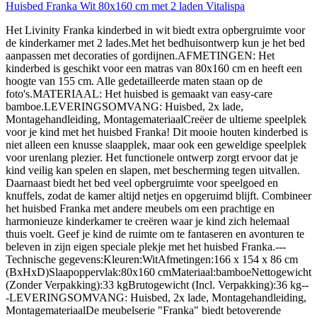
Huisbed Franka Wit 80x160 cm met 2 laden Vitalispa
Het Livinity Franka kinderbed in wit biedt extra opbergruimte voor
de kinderkamer met 2 lades.Met het bedhuisontwerp kun je het bed
aanpassen met decoraties of gordijnen.AFMETINGEN: Het
kinderbed is geschikt voor een matras van 80x160 cm en heeft een
hoogte van 155 cm. Alle gedetailleerde maten staan op de
foto's.MATERIAAL: Het huisbed is gemaakt van easy-care
bamboe.LEVERINGSOMVANG: Huisbed, 2x lade,
Montagehandleiding, MontagemateriaalCreëer de ultieme speelplek
voor je kind met het huisbed Franka! Dit mooie houten kinderbed is
niet alleen een knusse slaapplek, maar ook een geweldige speelplek
voor urenlang plezier. Het functionele ontwerp zorgt ervoor dat je
kind veilig kan spelen en slapen, met bescherming tegen uitvallen.
Daarnaast biedt het bed veel opbergruimte voor speelgoed en
knuffels, zodat de kamer altijd netjes en opgeruimd blijft. Combineer
het huisbed Franka met andere meubels om een prachtige en
harmonieuze kinderkamer te creëren waar je kind zich helemaal
thuis voelt. Geef je kind de ruimte om te fantaseren en avonturen te
beleven in zijn eigen speciale plekje met het huisbed Franka.---
Technische gegevens:Kleuren:WitAfmetingen:166 x 154 x 86 cm
(BxHxD)Slaapoppervlak:80x160 cmMateriaal:bamboeNettogewicht
(Zonder Verpakking):33 kgBrutogewicht (Incl. Verpakking):36 kg--
-LEVERINGSOMVANG: Huisbed, 2x lade, Montagehandleiding,
MontagemateriaalDe meubelserie "Franka" biedt betoverende