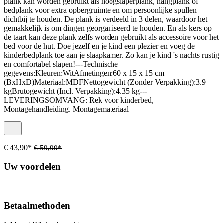
plank kan worden gebruikt als hoogslaperplank, hangplank of
bedplank voor extra opbergruimte en om persoonlijke spullen
dichtbij te houden. De plank is verdeeld in 3 delen, waardoor het
gemakkelijk is om dingen georganiseerd te houden. En als kers op
de taart kan deze plank zelfs worden gebruikt als accessoire voor het
bed voor de hut. Doe jezelf en je kind een plezier en voeg de
kinderbedplank toe aan je slaapkamer. Zo kan je kind 's nachts rustig
en comfortabel slapen!---Technische
gegevens:Kleuren:WitAfmetingen:60 x 15 x 15 cm
(BxHxD)Materiaal:MDFNettogewicht (Zonder Verpakking):3.9
kgBrutogewicht (Incl. Verpakking):4.35 kg---
LEVERINGSOMVANG: Rek voor kinderbed,
Montagehandleiding, Montagemateriaal
€ 43,90*
€ 59,90*
Uw voordelen
Betaalmethoden