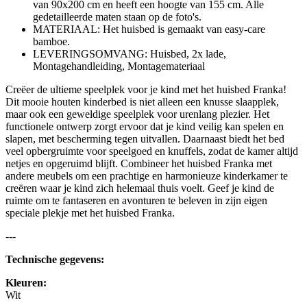
van 90x200 cm en heeft een hoogte van 155 cm. Alle
gedetailleerde maten staan op de foto's.
MATERIAAL: Het huisbed is gemaakt van easy-care
bamboe.
LEVERINGSOMVANG: Huisbed, 2x lade,
Montagehandleiding, Montagemateriaal
Creëer de ultieme speelplek voor je kind met het huisbed Franka!
Dit mooie houten kinderbed is niet alleen een knusse slaapplek,
maar ook een geweldige speelplek voor urenlang plezier. Het
functionele ontwerp zorgt ervoor dat je kind veilig kan spelen en
slapen, met bescherming tegen uitvallen. Daarnaast biedt het bed
veel opbergruimte voor speelgoed en knuffels, zodat de kamer altijd
netjes en opgeruimd blijft. Combineer het huisbed Franka met
andere meubels om een prachtige en harmonieuze kinderkamer te
creëren waar je kind zich helemaal thuis voelt. Geef je kind de
ruimte om te fantaseren en avonturen te beleven in zijn eigen
speciale plekje met het huisbed Franka.
---
Technische gegevens:
Kleuren:
Wit