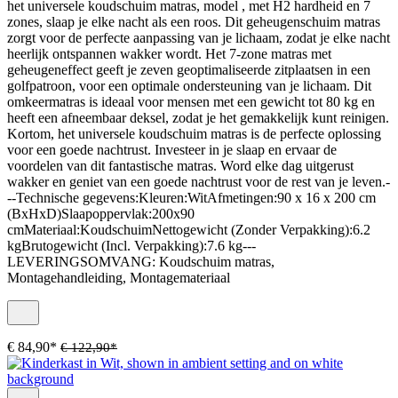
het universele koudschuim matras, model , met H2 hardheid en 7
zones, slaap je elke nacht als een roos. Dit geheugenschuim matras
zorgt voor de perfecte aanpassing van je lichaam, zodat je elke nacht
heerlijk ontspannen wakker wordt. Het 7-zone matras met
geheugeneffect geeft je zeven geoptimaliseerde zitplaatsen in een
golfpatroon, voor een optimale ondersteuning van je lichaam. Dit
omkeermatras is ideaal voor mensen met een gewicht tot 80 kg en
heeft een afneembaar deksel, zodat je het gemakkelijk kunt reinigen.
Kortom, het universele koudschuim matras is de perfecte oplossing
voor een goede nachtrust. Investeer in je slaap en ervaar de
voordelen van dit fantastische matras. Word elke dag uitgerust
wakker en geniet van een goede nachtrust voor de rest van je leven.-
--Technische gegevens:Kleuren:WitAfmetingen:90 x 16 x 200 cm
(BxHxD)Slaapoppervlak:200x90
cmMateriaal:KoudschuimNettogewicht (Zonder Verpakking):6.2
kgBrutogewicht (Incl. Verpakking):7.6 kg---
LEVERINGSOMVANG: Koudschuim matras,
Montagehandleiding, Montagemateriaal
€ 84,90*
€ 122,90*