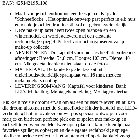
EAN: 4251421951198
Maak van je ochtendroutine een feestje met Kaptafel
"Schneeflocke". Het optimale ontwerp past perfect in elk huis
en maakt je ochtendroutine stijlvol en gebruiksvriendelijk.
Deze make-up tafel heeft twee open planken en een
wintermotief, en wordt geleverd met een elegante
rechthoekige spiegel. Perfect voor het organiseren van je
make-up collectie.
AFMETINGEN: De kaptafel voor meisjes heeft de volgende
afmetingen: Breedte: 54,8 cm, Hoogte: 103 cm, Diepte: 40
cm. Alle gedetailleerde maten staan op de foto's.
MATERIAAL: De kinderkaptafel bestaat uit
onderhoudsvriendelijk spaanplaat van 16 mm, met een
melaminehars coating.
LEVERINGSOMVANG: Kaptafel voor kinderen, Bank,
LED-lichtketting, Montagehandleiding, Montagemateriaal
Elk klein meisje droomt ervan om als een prinses te leven en nu kan
die droom uitkomen met de Schneeflocke Kinder kaptafel met LED-
verlichting! Dit innovatieve ontwerp is speciaal ontworpen voor
meisjes en biedt een perfecte plek om te spelen met make-up en
zichzelf te verwennen. Met twee open planken kan je kleintje haar
favoriete spulletjes opbergen en de elegante rechthoekige spiegel
biedt een perfecte reflectie. Het wintermotief op de kaptafel voegt