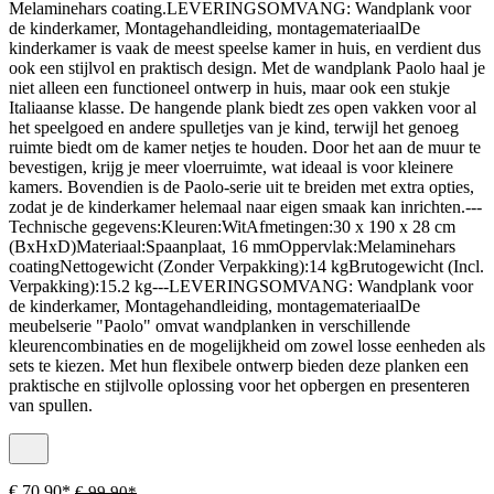
Melaminehars coating.LEVERINGSOMVANG: Wandplank voor
de kinderkamer, Montagehandleiding, montagemateriaalDe
kinderkamer is vaak de meest speelse kamer in huis, en verdient dus
ook een stijlvol en praktisch design. Met de wandplank Paolo haal je
niet alleen een functioneel ontwerp in huis, maar ook een stukje
Italiaanse klasse. De hangende plank biedt zes open vakken voor al
het speelgoed en andere spulletjes van je kind, terwijl het genoeg
ruimte biedt om de kamer netjes te houden. Door het aan de muur te
bevestigen, krijg je meer vloerruimte, wat ideaal is voor kleinere
kamers. Bovendien is de Paolo-serie uit te breiden met extra opties,
zodat je de kinderkamer helemaal naar eigen smaak kan inrichten.---
Technische gegevens:Kleuren:WitAfmetingen:30 x 190 x 28 cm
(BxHxD)Materiaal:Spaanplaat, 16 mmOppervlak:Melaminehars
coatingNettogewicht (Zonder Verpakking):14 kgBrutogewicht (Incl.
Verpakking):15.2 kg---LEVERINGSOMVANG: Wandplank voor
de kinderkamer, Montagehandleiding, montagemateriaalDe
meubelserie "Paolo" omvat wandplanken in verschillende
kleurencombinaties en de mogelijkheid om zowel losse eenheden als
sets te kiezen. Met hun flexibele ontwerp bieden deze planken een
praktische en stijlvolle oplossing voor het opbergen en presenteren
van spullen.
€ 70,90*
€ 99,90*