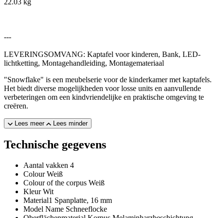
22.03 kg
---
LEVERINGSOMVANG: Kaptafel voor kinderen, Bank, LED-
lichtketting, Montagehandleiding, Montagemateriaal
"Snowflake" is een meubelserie voor de kinderkamer met kaptafels.
Het biedt diverse mogelijkheden voor losse units en aanvullende
verbeteringen om een ​​kindvriendelijke en praktische omgeving te
creëren.
Lees meer
Lees minder
Technische gegevens
Aantal vakken
4
Colour
Weiß
Colour of the corpus
Weiß
Kleur
Wit
Material1
Spanplatte, 16 mm
Model Name
Schneeflocke
Oberflächenmaterial Korpus
Melaminharzbeschichtung