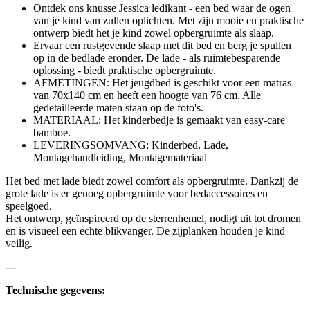
Ontdek ons knusse Jessica ledikant - een bed waar de ogen
van je kind van zullen oplichten. Met zijn mooie en praktische
ontwerp biedt het je kind zowel opbergruimte als slaap.
Ervaar een rustgevende slaap met dit bed en berg je spullen
op in de bedlade eronder. De lade - als ruimtebesparende
oplossing - biedt praktische opbergruimte.
AFMETINGEN: Het jeugdbed is geschikt voor een matras
van 70x140 cm en heeft een hoogte van 76 cm. Alle
gedetailleerde maten staan op de foto's.
MATERIAAL: Het kinderbedje is gemaakt van easy-care
bamboe.
LEVERINGSOMVANG: Kinderbed, Lade,
Montagehandleiding, Montagemateriaal
Het bed met lade biedt zowel comfort als opbergruimte. Dankzij de
grote lade is er genoeg opbergruimte voor bedaccessoires en
speelgoed.
Het ontwerp, geïnspireerd op de sterrenhemel, nodigt uit tot dromen
en is visueel een echte blikvanger. De zijplanken houden je kind
veilig.
---
Technische gegevens: