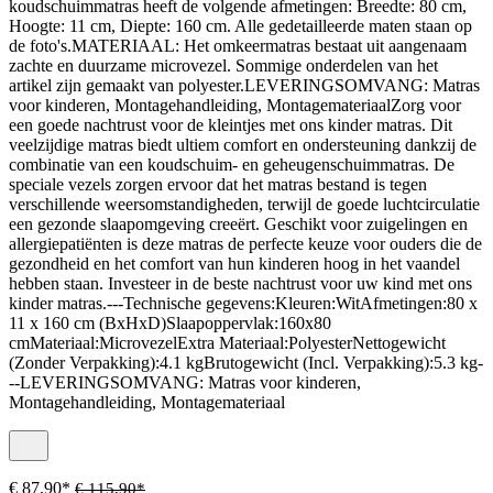
koudschuimmatras heeft de volgende afmetingen: Breedte: 80 cm,
Hoogte: 11 cm, Diepte: 160 cm. Alle gedetailleerde maten staan op
de foto's.MATERIAAL: Het omkeermatras bestaat uit aangenaam
zachte en duurzame microvezel. Sommige onderdelen van het
artikel zijn gemaakt van polyester.LEVERINGSOMVANG: Matras
voor kinderen, Montagehandleiding, MontagemateriaalZorg voor
een goede nachtrust voor de kleintjes met ons kinder matras. Dit
veelzijdige matras biedt ultiem comfort en ondersteuning dankzij de
combinatie van een koudschuim- en geheugenschuimmatras. De
speciale vezels zorgen ervoor dat het matras bestand is tegen
verschillende weersomstandigheden, terwijl de goede luchtcirculatie
een gezonde slaapomgeving creeërt. Geschikt voor zuigelingen en
allergiepatiënten is deze matras de perfecte keuze voor ouders die de
gezondheid en het comfort van hun kinderen hoog in het vaandel
hebben staan. Investeer in de beste nachtrust voor uw kind met ons
kinder matras.---Technische gegevens:Kleuren:WitAfmetingen:80 x
11 x 160 cm (BxHxD)Slaapoppervlak:160x80
cmMateriaal:MicrovezelExtra Materiaal:PolyesterNettogewicht
(Zonder Verpakking):4.1 kgBrutogewicht (Incl. Verpakking):5.3 kg-
--LEVERINGSOMVANG: Matras voor kinderen,
Montagehandleiding, Montagemateriaal
€ 87,90*
€ 115,90*