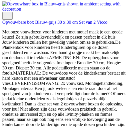
Opvouwbare box Blauw-grijs 30 x 30 cm Set van 2 Vicco
Met onze vouwdozen voor kinderen met motief maak je een goede
keuze! Ze zijn gebruiksvriendelijk en passen perfect in elk huis.
Jouw kinderen zullen het geweldig vinden om ze te gebruiken.De
Plankenbox voor kinderen heeft kinderfiguren op de dozen
geschilderd en is wasbaar. Een handig oogje maakt het makkelijk
om de doos uit te trekken.AFMETINGEN: De opbergdoos voor
speelgoed heeft de volgende afmetingen: Breedte: 30 cm, Hoogte:
30 cm, Diepte: 30 cm. Alle gedetailleerde maten staan op de
foto's.MATERIAAL: De vouwdoos voor de kinderkamer bestaat uit
hard karton met een afwasbaar kunststof
vlies.LEVERINGSOMVANG: 2x vouwkist, Montagehandleiding,
MontagemateriaalBen jij ook weleens ten einde raad door al het
speelgoed van je kinderen dat verspreid ligt door de kamer? Of merk
je dat kleine onderdelen zoals legoblokjes of puzzels altijd
kwijtraken? Dan is deze set van 2 opvouwbare boxen de oplossing
voor jou! Niet alleen zijn deze vouwdozen praktisch in gebruik,
omdat ze universeel zijn en op alle livinity-planken en frames
passen, maar ze zijn ook nog eens een vrolijke toevoeging aan de
kinderkamer door de kinderfiguren die op de dozen geschilderd zijn.