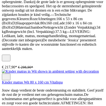
opbergruimte. Dankzij de grote lade is er genoeg opbergruimte voor
bedaccessoires en speelgoed. Het op de sterrenhemel geïnspireerde
ontwerp nodigt uit tot dromen en is een echte blikvanger. De
zijplanken houden je kind veilig.---Technische
gegevens:Kleuren:RozeAfmetingen:166 x 53 x 86 cm
(BxHxD)Slaapoppervlak:80x160 cmLade:160 x 16 x 84 cm
(BxHxD)Materiaal:bamboeNettogewicht (Zonder Verpakking):34
kgBrutogewicht (Incl. Verpakking):37.5 kg---LEVERING:
Ledikant, lade, matras, montagehandleiding, montagemateriaal.
(Decoratie niet inbegrepen)De meubelserie ‘Jessica’ presenteert
stijlvolle tv-kasten die uw woonruimte functioneel en esthetisch
aantrekkelijk maken.
€ 217,90*
€ 298,90*
Kinder matras Wit 80 x 160 cm Vitalispa
Jouw slaap verdient de beste ondersteuning en stabiliteit. Geef jezelf
de rust die je verdient met ons geheugenschuim matras.De
schuimmatras met geheugeneffect is geschikt voor allergiepatiënten
en zorgt voor een goede luchtcirculatie.AFMETINGEN: Het