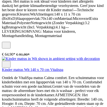
slapen. Het matras is ook ideaal voor kinderen met allergieën
dankzij het getinte klimaatbestendige vezelsysteem. Geef jouw kind
het beste door te kiezen voor dit Kinder matras!---Technische
gegevens:Kleuren:WitAfmetingen:140 x 11 x 70 cm
(BxHxD)Slaapoppervlak:70x140 cmMateriaal:MicrovezelExtra
Materiaal:PolyesterNettogewicht (Zonder Verpakking):3.2
kgBrutogewicht (Incl. Verpakking):4.1 kg---
LEVERINGSOMVANG: Matras voor kinderen,
Montagehandleiding, Montagemateriaal
€ 64,90*
€ 91,90*
Kinder matras Wit 140 x 70 cm Vitalispa
Ontdek de VitaliSpa matras Calma comfort. Een schuimmatras voor
kinderbedden met een ligoppervlak van 140 x 70 cm. Comfortabel
schuim voor een goede nachtrust.Geniet van de voordelen van de
matras: de afneembare hoes met rits is wasbaar - perfect voor elk
eenpersoonsbed in de kinderkamer.AFMETINGEN: Het
koudschuimmatras heeft de volgende afmetingen: Breedte: 140 cm,
Hoogte: 8 cm, Diepte: 70 cm. Alle gedetailleerde maten staan op de