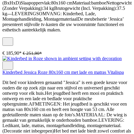
(BxHxD)Slaapoppervlak:80x160 cmMateriaal:bamboeNettogewicht
(Zonder Verpakking):34 kgBrutogewicht (Incl. Verpakking):37.5
kg---LEVERINGSOMVANG: Kinderbed, Lade,
Montagehandleiding, MontagemateriaalDe meubelserie ‘Jessica’
presenteert stijlvolle tv-kasten die uw woonruimte functioneel en
esthetisch aantrekkelijk maken.
€ 185,90*
€ 251,90*
Kinderbed Jessica Roze 80x160 cm met lade en matras Vitalispa
Dit bed voor kinderen genaamd "Jessica" is een goede keuze voor
ouders die op zoek zijn naar een stijlvol en universeel geschikt
ontwerp voor elk huis.Het jeugdbed heeft een mooi en praktisch
ontwerp en een lade en bedlade voor praktische
opbergruimte.AFMETINGEN: Het jeugdbed is geschikt voor een
matras van 80x160 cm en heeft een hoogte van 53 cm. Alle
gedetailleerde maten staan op de foto's.MATERIAAL: De wieg is
gemaakt van gemakkelijk te onderhouden bamboe.LEVERING:
Ledikant, lade, matras, montagehandleiding, montagemateriaal.
(Decoratie niet inbegrepen)Het bed met lade biedt zowel comfort als