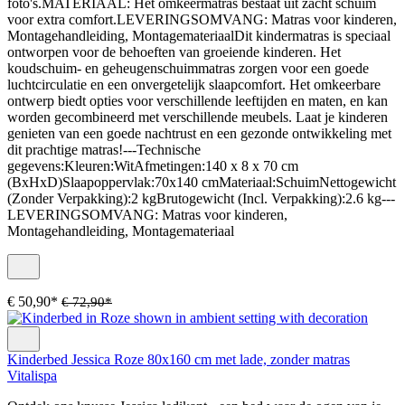
foto's.MATERIAAL: Het omkeermatras bestaat uit zacht schuim
voor extra comfort.LEVERINGSOMVANG: Matras voor kinderen,
Montagehandleiding, MontagemateriaalDit kindermatras is speciaal
ontworpen voor de behoeften van groeiende kinderen. Het
koudschuim- en geheugenschuimmatras zorgen voor een goede
luchtcirculatie en een onvergetelijk slaapcomfort. Het omkeerbare
ontwerp biedt opties voor verschillende leeftijden en maten, en kan
worden gecombineerd met verschillende meubels. Laat je kinderen
genieten van een goede nachtrust en een gezonde ontwikkeling met
dit prachtige matras!---Technische
gegevens:Kleuren:WitAfmetingen:140 x 8 x 70 cm
(BxHxD)Slaapoppervlak:70x140 cmMateriaal:SchuimNettogewicht
(Zonder Verpakking):2 kgBrutogewicht (Incl. Verpakking):2.6 kg---
LEVERINGSOMVANG: Matras voor kinderen,
Montagehandleiding, Montagemateriaal
€ 50,90*
€ 72,90*
Kinderbed Jessica Roze 80x160 cm met lade, zonder matras
Vitalispa