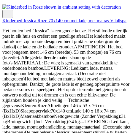
Kinderbed Jessica Roze 70x140 cm met lade, met matras Vitalispa
Het houten bed "Jessica" is een goede keuze. Het stijlvolle uiterlijk
past in elk huis en creëert een gezellige sfeer.Het kinderbed maakt
indruk met zijn mooie design en biedt praktische opbergruimte
dankzij de lade en de bedlade eronder.AFMETINGEN: Het bed
voor jongeren meet 146 cm (breedte), 53 cm (hoogte) en 76 cm
(breedte). Alle gedetailleerde maten staan op de
foto's.MATERIAAL: De wieg is gemaakt van gemakkelijk te
onderhouden bamboe.LEVERING: Ledikant, lade, matras,
montagehandleiding, montagemateriaal. (Decoratie niet
inbegrepen)Het bed met lade en matras biedt zowel comfort als
opbergruimte. Dankzij de grote lade is er genoeg opbergruimte voor
bedaccessoires en speelgoed. Het op de sterrenhemel geïnspireerde
ontwerp nodigt uit tot dromen en is een echte blikvanger. De
zijplanken houden je kind veilig.---Technische
gegevens:Kleuren:RozeAfmetingen:146 x 53 x 76 cm
(BxHxD)Slaapoppervlak:70x140 cmLade:140 x 16 x 74 cm
(BxHxD)Materiaal:bamboeNettogewicht (Zonder Verpakking):31
kgBrutogewicht (Incl. Verpakking):34 kg---LEVERING: Ledikant,
lade, matras, montagehandleiding, montagemateriaal. (Decoratie niet
inbegrepen)De meubelserie ‘Jessica’ presenteert stijlvolle tv-kasten