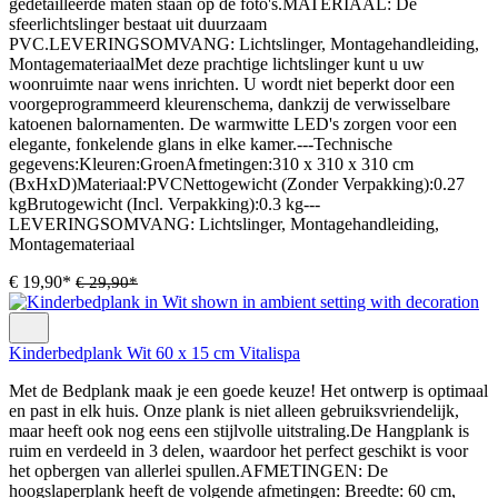
gedetailleerde maten staan op de foto's.MATERIAAL: De
sfeerlichtslinger bestaat uit duurzaam
PVC.LEVERINGSOMVANG: Lichtslinger, Montagehandleiding,
MontagemateriaalMet deze prachtige lichtslinger kunt u uw
woonruimte naar wens inrichten. U wordt niet beperkt door een
voorgeprogrammeerd kleurenschema, dankzij de verwisselbare
katoenen balornamenten. De warmwitte LED's zorgen voor een
elegante, fonkelende glans in elke kamer.---Technische
gegevens:Kleuren:GroenAfmetingen:310 x 310 x 310 cm
(BxHxD)Materiaal:PVCNettogewicht (Zonder Verpakking):0.27
kgBrutogewicht (Incl. Verpakking):0.3 kg---
LEVERINGSOMVANG: Lichtslinger, Montagehandleiding,
Montagemateriaal
€ 19,90*
€ 29,90*
Kinderbedplank Wit 60 x 15 cm Vitalispa
Met de Bedplank maak je een goede keuze! Het ontwerp is optimaal
en past in elk huis. Onze plank is niet alleen gebruiksvriendelijk,
maar heeft ook nog eens een stijlvolle uitstraling.De Hangplank is
ruim en verdeeld in 3 delen, waardoor het perfect geschikt is voor
het opbergen van allerlei spullen.AFMETINGEN: De
hoogslaperplank heeft de volgende afmetingen: Breedte: 60 cm,