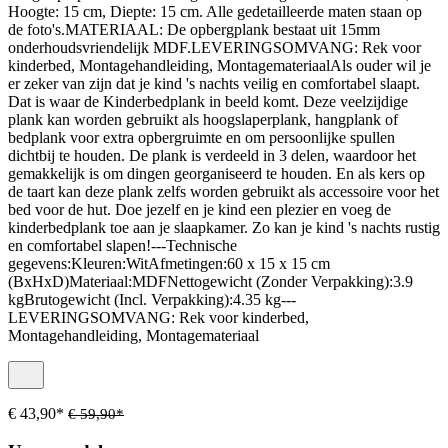
Hoogte: 15 cm, Diepte: 15 cm. Alle gedetailleerde maten staan op
de foto's.MATERIAAL: De opbergplank bestaat uit 15mm
onderhoudsvriendelijk MDF.LEVERINGSOMVANG: Rek voor
kinderbed, Montagehandleiding, MontagemateriaalAls ouder wil je
er zeker van zijn dat je kind 's nachts veilig en comfortabel slaapt.
Dat is waar de Kinderbedplank in beeld komt. Deze veelzijdige
plank kan worden gebruikt als hoogslaperplank, hangplank of
bedplank voor extra opbergruimte en om persoonlijke spullen
dichtbij te houden. De plank is verdeeld in 3 delen, waardoor het
gemakkelijk is om dingen georganiseerd te houden. En als kers op
de taart kan deze plank zelfs worden gebruikt als accessoire voor het
bed voor de hut. Doe jezelf en je kind een plezier en voeg de
kinderbedplank toe aan je slaapkamer. Zo kan je kind 's nachts rustig
en comfortabel slapen!---Technische
gegevens:Kleuren:WitAfmetingen:60 x 15 x 15 cm
(BxHxD)Materiaal:MDFNettogewicht (Zonder Verpakking):3.9
kgBrutogewicht (Incl. Verpakking):4.35 kg---
LEVERINGSOMVANG: Rek voor kinderbed,
Montagehandleiding, Montagemateriaal
€ 43,90*
€ 59,90*