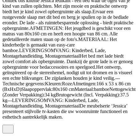
Ontdek ons knusse Jessica ledikant - een bed waar de ogen van je
kind van zullen oplichten. Met zijn mooie en praktische ontwerp
biedt het je kind zowel opbergruimte als slaap.Ervaar een
rustgevende slaap met dit bed en berg je spullen op in de bedlade
eronder. De lade - als ruimtebesparende oplossing - biedt praktische
opbergruimte.AFMETINGEN: Het jeugdbed is geschikt voor een
matras van 80x160 cm en heeft een hoogte van 86 cm. Alle
gedetailleerde maten staan op de foto's.MATERIAAL: Het
kinderbedje is gemaakt van easy-care
bamboe.LEVERINGSOMVANG: Kinderbed, Lade,
Montagehandleiding, MontagemateriaalHet bed met lade biedt
zowel comfort als opbergruimte. Dankzij de grote lade is er genoeg
opbergruimte voor bedaccessoires en speelgoed.Het ontwerp,
geïnspireerd op de sterrenhemel, nodigt uit tot dromen en is visueel
een echte blikvanger. De zijplanken houden je kind veilig.---
Technische gegevens:Kleuren:RozeAfmetingen:166 x 53 x 86 cm
(BxHxD)Slaapoppervlak:80x160 cmMateriaal:bamboeNettogewicht
(Zonder Verpakking):34 kgBrutogewicht (Incl. Verpakking):37.5
kg---LEVERINGSOMVANG: Kinderbed, Lade,
Montagehandleiding, MontagemateriaalDe meubelserie ‘Jessica’
presenteert stijlvolle tv-kasten die uw woonruimte functioneel en
esthetisch aantrekkelijk maken.