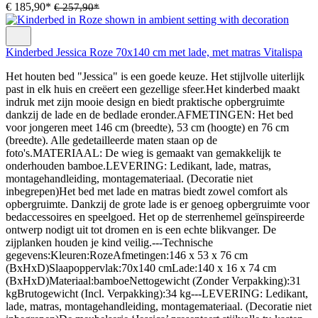
€ 185,90*
€ 257,90*
Kinderbed Jessica Roze 70x140 cm met lade, met matras Vitalispa
Het houten bed "Jessica" is een goede keuze. Het stijlvolle uiterlijk
past in elk huis en creëert een gezellige sfeer.Het kinderbed maakt
indruk met zijn mooie design en biedt praktische opbergruimte
dankzij de lade en de bedlade eronder.AFMETINGEN: Het bed
voor jongeren meet 146 cm (breedte), 53 cm (hoogte) en 76 cm
(breedte). Alle gedetailleerde maten staan op de
foto's.MATERIAAL: De wieg is gemaakt van gemakkelijk te
onderhouden bamboe.LEVERING: Ledikant, lade, matras,
montagehandleiding, montagemateriaal. (Decoratie niet
inbegrepen)Het bed met lade en matras biedt zowel comfort als
opbergruimte. Dankzij de grote lade is er genoeg opbergruimte voor
bedaccessoires en speelgoed. Het op de sterrenhemel geïnspireerde
ontwerp nodigt uit tot dromen en is een echte blikvanger. De
zijplanken houden je kind veilig.---Technische
gegevens:Kleuren:RozeAfmetingen:146 x 53 x 76 cm
(BxHxD)Slaapoppervlak:70x140 cmLade:140 x 16 x 74 cm
(BxHxD)Materiaal:bamboeNettogewicht (Zonder Verpakking):31
kgBrutogewicht (Incl. Verpakking):34 kg---LEVERING: Ledikant,
lade, matras, montagehandleiding, montagemateriaal. (Decoratie niet