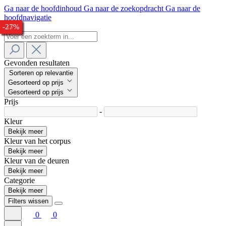
Ga naar de hoofdinhoud
Ga naar de zoekopdracht
Ga naar de
hoofdnavigatie
-25%
-29%
-30%
-28%
-25%
-26%
-27%
-24%
-34%
-33%
-27%
Gevonden resultaten
Sorteren op relevantie
Gesorteerd op prijs
Gesorteerd op prijs
Prijs
-
Kleur
Bekijk meer
Kleur van het corpus
Bekijk meer
Kleur van de deuren
Bekijk meer
Categorie
Bekijk meer
Filters wissen
0
0