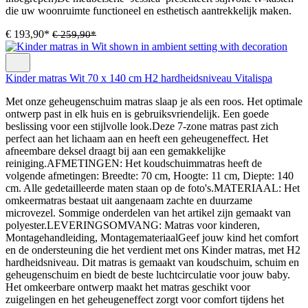
die uw woonruimte functioneel en esthetisch aantrekkelijk maken.
€ 193,90*
€ 259,90*
Kinder matras Wit 70 x 140 cm H2 hardheidsniveau Vitalispa
Met onze geheugenschuim matras slaap je als een roos. Het optimale
ontwerp past in elk huis en is gebruiksvriendelijk. Een goede
beslissing voor een stijlvolle look.Deze 7-zone matras past zich
perfect aan het lichaam aan en heeft een geheugeneffect. Het
afneembare deksel draagt bij aan een gemakkelijke
reiniging.AFMETINGEN: Het koudschuimmatras heeft de
volgende afmetingen: Breedte: 70 cm, Hoogte: 11 cm, Diepte: 140
cm. Alle gedetailleerde maten staan op de foto's.MATERIAAL: Het
omkeermatras bestaat uit aangenaam zachte en duurzame
microvezel. Sommige onderdelen van het artikel zijn gemaakt van
polyester.LEVERINGSOMVANG: Matras voor kinderen,
Montagehandleiding, MontagemateriaalGeef jouw kind het comfort
en de ondersteuning die het verdient met ons Kinder matras, met H2
hardheidsniveau. Dit matras is gemaakt van koudschuim, schuim en
geheugenschuim en biedt de beste luchtcirculatie voor jouw baby.
Het omkeerbare ontwerp maakt het matras geschikt voor
zuigelingen en het geheugeneffect zorgt voor comfort tijdens het