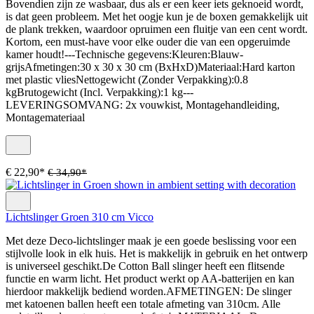
Bovendien zijn ze wasbaar, dus als er een keer iets geknoeid wordt,
is dat geen probleem. Met het oogje kun je de boxen gemakkelijk uit
de plank trekken, waardoor opruimen een fluitje van een cent wordt.
Kortom, een must-have voor elke ouder die van een opgeruimde
kamer houdt!---Technische gegevens:Kleuren:Blauw-
grijsAfmetingen:30 x 30 x 30 cm (BxHxD)Materiaal:Hard karton
met plastic vliesNettogewicht (Zonder Verpakking):0.8
kgBrutogewicht (Incl. Verpakking):1 kg---
LEVERINGSOMVANG: 2x vouwkist, Montagehandleiding,
Montagemateriaal
€ 22,90*
€ 34,90*
Lichtslinger Groen 310 cm Vicco
Met deze Deco-lichtslinger maak je een goede beslissing voor een
stijlvolle look in elk huis. Het is makkelijk in gebruik en het ontwerp
is universeel geschikt.De Cotton Ball slinger heeft een flitsende
functie en warm licht. Het product werkt op AA-batterijen en kan
hierdoor makkelijk bediend worden.AFMETINGEN: De slinger
met katoenen ballen heeft een totale afmeting van 310cm. Alle