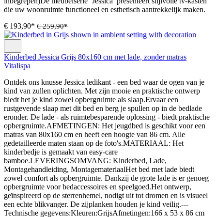
inbegrepen)De meubelserie ‘Jessica’ presenteert stijlvolle tv-kasten
die uw woonruimte functioneel en esthetisch aantrekkelijk maken.
€ 193,90*
€ 259,90*
Kinderbed Jessica Grijs 80x160 cm met lade, zonder matras
Vitalispa
Ontdek ons knusse Jessica ledikant - een bed waar de ogen van je
kind van zullen oplichten. Met zijn mooie en praktische ontwerp
biedt het je kind zowel opbergruimte als slaap.Ervaar een
rustgevende slaap met dit bed en berg je spullen op in de bedlade
eronder. De lade - als ruimtebesparende oplossing - biedt praktische
opbergruimte.AFMETINGEN: Het jeugdbed is geschikt voor een
matras van 80x160 cm en heeft een hoogte van 86 cm. Alle
gedetailleerde maten staan op de foto's.MATERIAAL: Het
kinderbedje is gemaakt van easy-care
bamboe.LEVERINGSOMVANG: Kinderbed, Lade,
Montagehandleiding, MontagemateriaalHet bed met lade biedt
zowel comfort als opbergruimte. Dankzij de grote lade is er genoeg
opbergruimte voor bedaccessoires en speelgoed.Het ontwerp,
geïnspireerd op de sterrenhemel, nodigt uit tot dromen en is visueel
een echte blikvanger. De zijplanken houden je kind veilig.---
Technische gegevens:Kleuren:GrijsAfmetingen:166 x 53 x 86 cm