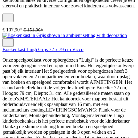
kleurcombinaties en diverse configuratiemogelijkheden creëer je een
sfeervol en praktisch interieur voor zowel kinderen als volwassenen.
€ 107,90*
€ 151,90*
Boekenkast Luigi Grijs 72 x 79 cm Vicco
Onze speelgoedkast voor opbergdozen "Luigi" is de perfecte keuze
voor een georganiseerd en opgeruimd huis. Het eigentijdse ontwerp
past bij elk interieur.Het Speelgoedrek voor opbergdozen heeft 3
open vakken en 2 compartimenten voor boeken, waardoor opslag
van boeken en speelgoed comfortabel wordt.AFMETINGEN: Het
staand archiefrek heeft de volgende afmetingen: Breedte: 72 cm,
Hoogte: 79 cm, Diepte: 31 cm. Alle gedetailleerde maten staan op
de foto's.MATERIAAL: Het kantoorrek voor mappen bestaat uit
onderhoudsvriendelijk spaanplaat van 16 mm, met een
melaminehars coating.LEVERINGSOMVANG: Plank voor de
kinderkamer, Montagehandleiding, MontagemateriaalDe Luigi
kinderboekenkast is het perfecte meubelstuk voor de kinderkamer.
Dankzij de slimme indeling kunnen boeken en speelgoed
gemakkelijk worden opgeslagen in de 3 open vakken en 2
compartimenten. En het beste van alles is dat er geen vouwdozen