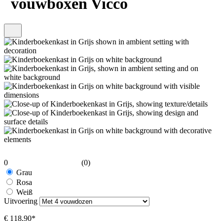
vouwboxen Vicco
0
(0)
Grau
Rosa
Weiß
Uitvoering
€ 118,90*