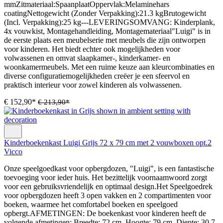
mmZitmateriaal:SpaanplaatOppervlak:Melaminehars
coatingNettogewicht (Zonder Verpakking):21.3 kgBrutogewicht
(Incl. Verpakking):25 kg---LEVERINGSOMVANG: Kinderplank,
4x vouwkist, Montagehandleiding, Montagemateriaal"Luigi" is in
de eerste plaats een meubelserie met meubels die zijn ontworpen
voor kinderen. Het biedt echter ook mogelijkheden voor
volwassenen en omvat slaapkamer-, kinderkamer- en
woonkamermeubels. Met een ruime keuze aan kleurcombinaties en
diverse configuratiemogelijkheden creëer je een sfeervol en
praktisch interieur voor zowel kinderen als volwassenen.
€ 152,90*
€ 213,90*
Kinderboekenkast Luigi Grijs 72 x 79 cm met 2 vouwboxen opt.2
Vicco
Onze speelgoedkast voor opbergdozen, "Luigi", is een fantastische
toevoeging voor ieder huis. Het bezittelijk voornaamwoord zorgt
voor een gebruiksvriendelijk en optimaal design.Het Speelgoedrek
voor opbergdozen heeft 3 open vakken en 2 compartimenten voor
boeken, waarmee het comfortabel boeken en speelgoed
opbergt.AFMETINGEN: De boekenkast voor kinderen heeft de
volgende afmetingen: Breedte: 72 cm, Hoogte: 79 cm, Diepte: 30,7