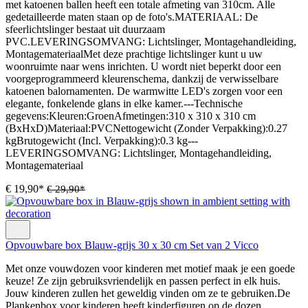
met katoenen ballen heeft een totale afmeting van 310cm. Alle
gedetailleerde maten staan op de foto's.MATERIAAL: De
sfeerlichtslinger bestaat uit duurzaam
PVC.LEVERINGSOMVANG: Lichtslinger, Montagehandleiding,
MontagemateriaalMet deze prachtige lichtslinger kunt u uw
woonruimte naar wens inrichten. U wordt niet beperkt door een
voorgeprogrammeerd kleurenschema, dankzij de verwisselbare
katoenen balornamenten. De warmwitte LED's zorgen voor een
elegante, fonkelende glans in elke kamer.---Technische
gegevens:Kleuren:GroenAfmetingen:310 x 310 x 310 cm
(BxHxD)Materiaal:PVCNettogewicht (Zonder Verpakking):0.27
kgBrutogewicht (Incl. Verpakking):0.3 kg---
LEVERINGSOMVANG: Lichtslinger, Montagehandleiding,
Montagemateriaal
€ 19,90*
€ 29,90*
Opvouwbare box Blauw-grijs 30 x 30 cm Set van 2 Vicco
Met onze vouwdozen voor kinderen met motief maak je een goede
keuze! Ze zijn gebruiksvriendelijk en passen perfect in elk huis.
Jouw kinderen zullen het geweldig vinden om ze te gebruiken.De
Plankenbox voor kinderen heeft kinderfiguren op de dozen