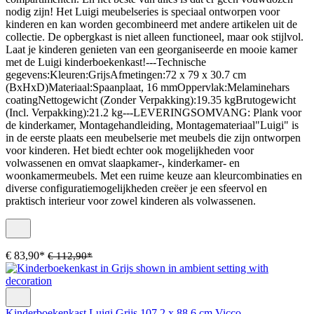
nodig zijn! Het Luigi meubelseries is speciaal ontworpen voor
kinderen en kan worden gecombineerd met andere artikelen uit de
collectie. De opbergkast is niet alleen functioneel, maar ook stijlvol.
Laat je kinderen genieten van een georganiseerde en mooie kamer
met de Luigi kinderboekenkast!---Technische
gegevens:Kleuren:GrijsAfmetingen:72 x 79 x 30.7 cm
(BxHxD)Materiaal:Spaanplaat, 16 mmOppervlak:Melaminehars
coatingNettogewicht (Zonder Verpakking):19.35 kgBrutogewicht
(Incl. Verpakking):21.2 kg---LEVERINGSOMVANG: Plank voor
de kinderkamer, Montagehandleiding, Montagemateriaal"Luigi" is
in de eerste plaats een meubelserie met meubels die zijn ontworpen
voor kinderen. Het biedt echter ook mogelijkheden voor
volwassenen en omvat slaapkamer-, kinderkamer- en
woonkamermeubels. Met een ruime keuze aan kleurcombinaties en
diverse configuratiemogelijkheden creëer je een sfeervol en
praktisch interieur voor zowel kinderen als volwassenen.
€ 83,90*
€ 112,90*
Kinderboekenkast Luigi Grijs 107.2 x 88.6 cm Vicco