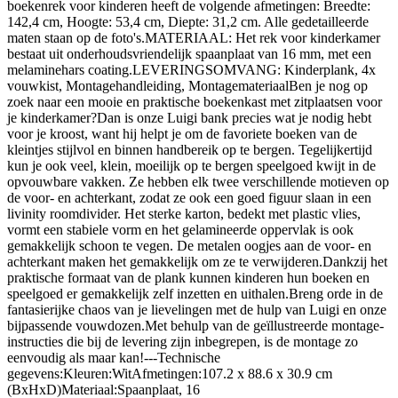
boekenrek voor kinderen heeft de volgende afmetingen: Breedte:
142,4 cm, Hoogte: 53,4 cm, Diepte: 31,2 cm. Alle gedetailleerde
maten staan op de foto's.MATERIAAL: Het rek voor kinderkamer
bestaat uit onderhoudsvriendelijk spaanplaat van 16 mm, met een
melaminehars coating.LEVERINGSOMVANG: Kinderplank, 4x
vouwkist, Montagehandleiding, MontagemateriaalBen je nog op
zoek naar een mooie en praktische boekenkast met zitplaatsen voor
je kinderkamer?Dan is onze Luigi bank precies wat je nodig hebt
voor je kroost, want hij helpt je om de favoriete boeken van de
kleintjes stijlvol en binnen handbereik op te bergen. Tegelijkertijd
kun je ook veel, klein, moeilijk op te bergen speelgoed kwijt in de
opvouwbare vakken. Ze hebben elk twee verschillende motieven op
de voor- en achterkant, zodat ze ook een goed figuur slaan in een
livinity roomdivider. Het sterke karton, bedekt met plastic vlies,
vormt een stabiele vorm en het gelamineerde oppervlak is ook
gemakkelijk schoon te vegen. De metalen oogjes aan de voor- en
achterkant maken het gemakkelijk om ze te verwijderen.Dankzij het
praktische formaat van de plank kunnen kinderen hun boeken en
speelgoed er gemakkelijk zelf inzetten en uithalen.Breng orde in de
fantasierijke chaos van je lievelingen met de hulp van Luigi en onze
bijpassende vouwdozen.Met behulp van de geïllustreerde montage-
instructies die bij de levering zijn inbegrepen, is de montage zo
eenvoudig als maar kan!---Technische
gegevens:Kleuren:WitAfmetingen:107.2 x 88.6 x 30.9 cm
(BxHxD)Materiaal:Spaanplaat, 16