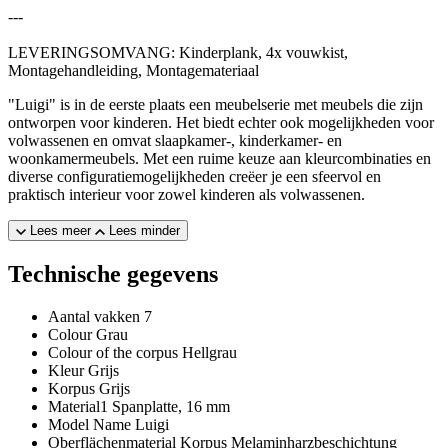
---
LEVERINGSOMVANG: Kinderplank, 4x vouwkist,
Montagehandleiding, Montagemateriaal
"Luigi" is in de eerste plaats een meubelserie met meubels die zijn
ontworpen voor kinderen. Het biedt echter ook mogelijkheden voor
volwassenen en omvat slaapkamer-, kinderkamer- en
woonkamermeubels. Met een ruime keuze aan kleurcombinaties en
diverse configuratiemogelijkheden creëer je een sfeervol en
praktisch interieur voor zowel kinderen als volwassenen.
Lees meer
Lees minder
Technische gegevens
Aantal vakken
7
Colour
Grau
Colour of the corpus
Hellgrau
Kleur
Grijs
Korpus
Grijs
Material1
Spanplatte, 16 mm
Model Name
Luigi
Oberflächenmaterial Korpus
Melaminharzbeschichtung