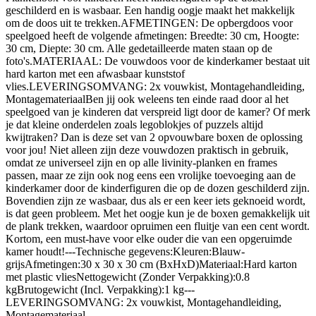
geschilderd en is wasbaar. Een handig oogje maakt het makkelijk
om de doos uit te trekken.AFMETINGEN: De opbergdoos voor
speelgoed heeft de volgende afmetingen: Breedte: 30 cm, Hoogte:
30 cm, Diepte: 30 cm. Alle gedetailleerde maten staan op de
foto's.MATERIAAL: De vouwdoos voor de kinderkamer bestaat uit
hard karton met een afwasbaar kunststof
vlies.LEVERINGSOMVANG: 2x vouwkist, Montagehandleiding,
MontagemateriaalBen jij ook weleens ten einde raad door al het
speelgoed van je kinderen dat verspreid ligt door de kamer? Of merk
je dat kleine onderdelen zoals legoblokjes of puzzels altijd
kwijtraken? Dan is deze set van 2 opvouwbare boxen de oplossing
voor jou! Niet alleen zijn deze vouwdozen praktisch in gebruik,
omdat ze universeel zijn en op alle livinity-planken en frames
passen, maar ze zijn ook nog eens een vrolijke toevoeging aan de
kinderkamer door de kinderfiguren die op de dozen geschilderd zijn.
Bovendien zijn ze wasbaar, dus als er een keer iets geknoeid wordt,
is dat geen probleem. Met het oogje kun je de boxen gemakkelijk uit
de plank trekken, waardoor opruimen een fluitje van een cent wordt.
Kortom, een must-have voor elke ouder die van een opgeruimde
kamer houdt!---Technische gegevens:Kleuren:Blauw-
grijsAfmetingen:30 x 30 x 30 cm (BxHxD)Materiaal:Hard karton
met plastic vliesNettogewicht (Zonder Verpakking):0.8
kgBrutogewicht (Incl. Verpakking):1 kg---
LEVERINGSOMVANG: 2x vouwkist, Montagehandleiding,
Montagemateriaal