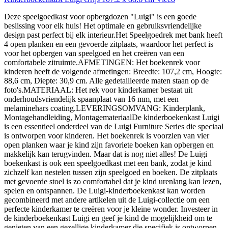
Deze speelgoedkast voor opbergdozen "Luigi" is een goede
beslissing voor elk huis! Het optimale en gebruiksvriendelijke
design past perfect bij elk interieur.Het Speelgoedrek met bank heeft
4 open planken en een gevoerde zitplaats, waardoor het perfect is
voor het opbergen van speelgoed en het creëren van een
comfortabele zitruimte.AFMETINGEN: Het boekenrek voor
kinderen heeft de volgende afmetingen: Breedte: 107,2 cm, Hoogte:
88,6 cm, Diepte: 30,9 cm. Alle gedetailleerde maten staan op de
foto's.MATERIAAL: Het rek voor kinderkamer bestaat uit
onderhoudsvriendelijk spaanplaat van 16 mm, met een
melaminehars coating.LEVERINGSOMVANG: Kinderplank,
Montagehandleiding, MontagemateriaalDe kinderboekenkast Luigi
is een essentieel onderdeel van de Luigi Furniture Series die speciaal
is ontworpen voor kinderen. Het boekenrek is voorzien van vier
open planken waar je kind zijn favoriete boeken kan opbergen en
makkelijk kan terugvinden. Maar dat is nog niet alles! De Luigi
boekenkast is ook een speelgoedkast met een bank, zodat je kind
zichzelf kan nestelen tussen zijn speelgoed en boeken. De zitplaats
met gevoerde stoel is zo comfortabel dat je kind urenlang kan lezen,
spelen en ontspannen. De Luigi-kinderboekenkast kan worden
gecombineerd met andere artikelen uit de Luigi-collectie om een
perfecte kinderkamer te creëren voor je kleine wonder. Investeer in
de kinderboekenkast Luigi en geef je kind de mogelijkheid om te
genieten van een gezellige kinderkamer die specifiek is ontworpen