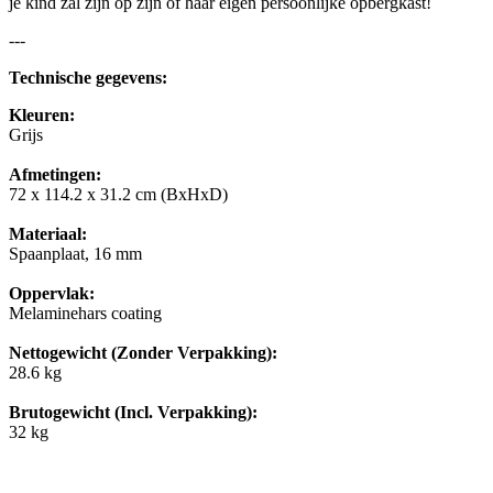
je kind zal zijn op zijn of haar eigen persoonlijke opbergkast!
---
Technische gegevens:
Kleuren:
Grijs
Afmetingen:
72 x 114.2 x 31.2 cm (BxHxD)
Materiaal:
Spaanplaat, 16 mm
Oppervlak:
Melaminehars coating
Nettogewicht (Zonder Verpakking):
28.6 kg
Brutogewicht (Incl. Verpakking):
32 kg