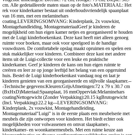
cm. Alle gedetailleerde maten staan op de foto's.MATERIAAL: Het
rek voor kinderkamer bestaat uit onderhoudsvriendelijk spaanplaat
van 16 mm, met een melaminehars
coating.LEVERINGSOMVANG: Kinderplank, 2x vouwkist,
Montagehandleiding, MontagemateriaalGeef je kinderen de
mogelijkheid om hun eigen kamer netjes en georganiseerd te houden
met de Luigi kinderboekenkast. Deze kast heeft niet alleen genoeg
ruimte voor boeken, maar ook voor speelgoed in de handige
vouwdozen. De comfortabele opslag maakt opruimen en spelen een
stuk makkelijker voor kinderen. Combineer deze kast met andere
items uit de Luigi-collectie voor een leuke en praktische
kinderkamer. Geef je kinderen de kans om hun eigen ruimte te
creëren en leer ze op jonge leeftijd het belang van een opgeruimd
huis. Bestel de Luigi kinderboekenkast vandaag nog en laat je
kinderen genieten van een georganiseerde en stijlvolle slaapkamer.--
-Technische gegevens:Kleuren:GrijsAfmetingen:72 x 79 x 30.7 cm
(BxHxD)Materiaal:Spaanplaat, 16 mmOppervlak:Melaminehars
coatingNettogewicht (Zonder Verpakking):20.15 kgBrutogewicht
(Incl. Verpakking):22.2 kg---LEVERINGSOMVANG:
Kinderplank, 2x vouwkist, Montagehandleiding,
Montagemateriaal"Luigi" is in de eerste plaats een meubelserie met
meubels die zijn ontworpen voor kinderen. Het biedt echter ook
mogelijkheden voor volwassenen en omvat slaapkamer-,
kinderkamer- en woonkamermeubels. Met een ruime keuze aan