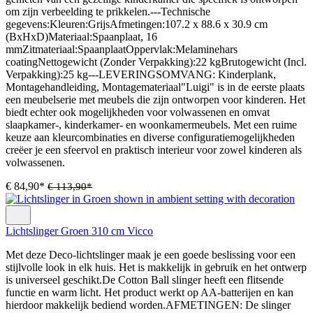
om zijn verbeelding te prikkelen.---Technische
gegevens:Kleuren:GrijsAfmetingen:107.2 x 88.6 x 30.9 cm
(BxHxD)Materiaal:Spaanplaat, 16
mmZitmateriaal:SpaanplaatOppervlak:Melaminehars
coatingNettogewicht (Zonder Verpakking):22 kgBrutogewicht (Incl.
Verpakking):25 kg---LEVERINGSOMVANG: Kinderplank,
Montagehandleiding, Montagemateriaal"Luigi" is in de eerste plaats
een meubelserie met meubels die zijn ontworpen voor kinderen. Het
biedt echter ook mogelijkheden voor volwassenen en omvat
slaapkamer-, kinderkamer- en woonkamermeubels. Met een ruime
keuze aan kleurcombinaties en diverse configuratiemogelijkheden
creëer je een sfeervol en praktisch interieur voor zowel kinderen als
volwassenen.
€ 84,90*
€ 113,90*
Lichtslinger Groen 310 cm Vicco
Met deze Deco-lichtslinger maak je een goede beslissing voor een
stijlvolle look in elk huis. Het is makkelijk in gebruik en het ontwerp
is universeel geschikt.De Cotton Ball slinger heeft een flitsende
functie en warm licht. Het product werkt op AA-batterijen en kan
hierdoor makkelijk bediend worden.AFMETINGEN: De slinger