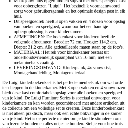
Maak jouw huis opgeruimd en stijlvol met onze speelgoedkast
voor opbergdozen "Luigi". Het bezittelijk voornaamwoord
zorgt voor gebruikersgemak en het optimale design past in elk
huis.
Dit speelgoedrek heeft 3 open vakken en 4 dozen voor opslag
van boeken en speelgoed, waardoor het een handige
opbergoplossing is voor kinderkamers.
AFMETINGEN: De boekenkast voor kinderen heeft de
volgende afmetingen: Breedte: 72 cm, Hoogte: 114,2 cm,
Diepte: 31,2 cm. Alle gedetailleerde maten staan op de foto's.
MATERIAAL: Het rek voor kinderkamer bestaat uit
onderhoudsvriendelijk spaanplaat van 16 mm, met een
melaminehars coating.
LEVERINGSOMVANG: Kinderplank, 4x vouwkist,
Montagehandleiding, Montagemateriaal
De Luigi kinderboekenkast is het perfecte meubelstuk om wat orde
te scheppen in de kinderkamer. Met 3 open vakken en 4 vouwdozen
biedt deze kast comfortabele opslag voor alle boeken en speelgoed
van je kind. De Luigi Furniture Series is speciaal ontworpen voor
kinderkamers en kan worden gecombineerd met andere artikelen uit
de collectie om een volledige set te creëren. Deze kinderboekenkast
is niet alleen praktisch, maar ook een echte blikvanger in de kamer
van je kind. Het is de perfecte manier om je kind te stimuleren om
van lezen te houden en alles netjes te houden. Stel je voor hoe trots