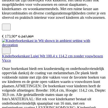
meubels die zijn ontworpen voor kinderen. Het biedt echter ook
mogelijkheden voor volwassenen en omvat slaapkamer-,
kinderkamer- en woonkamermeubels. Met een ruime keuze aan
kleurcombinaties en diverse configuratiemogelijkheden creëer je een
sfeervol en praktisch interieur voor zowel kinderen als volwassenen.
€ 173,90*
€ 247,90*
Kinderboekenkast Luigi Wit 100.4 x 114.2 cm zonder vouwboxen
Vicco
Onze boekenkast biedt een krasbestendig en onderhoudsvriendelijk
oppervlak dankzij de coating van melaminehars.De plank biedt
voldoende ruimte met zijn drie vakken voor de favoriete boeken van
uw kinderen en de grote open vakken waarin u vouwdozen kunt
plaatsen.AFMETINGEN: De boekenkast voor kinderen heeft de
volgende afmetingen: Breedte: 100,4 cm, Hoogte: 114,2 cm, Diepte:
30,9 cm. Alle gedetailleerde maten staan op de
foto's.MATERIAAL: Het rek voor kinderkamer bestaat uit
onderhoudsvriendelijk spaanplaat van 16 mm, met een
melaminehars coating.LEVERINGSOMVANG: Kinderplank,