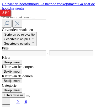
Ga naar de hoofdinhoud
Ga naar de zoekopdracht
Ga naar de
hoofdnavigatie
-28%
-24%
-28%
-30%
-28%
-27%
-33%
-34%
Gevonden resultaten
Sorteren op relevantie
Gesorteerd op prijs
Gesorteerd op prijs
Prijs
-
Kleur
Bekijk meer
Kleur van het corpus
Bekijk meer
Kleur van de deuren
Bekijk meer
Categorie
Bekijk meer
Filters wissen
0
0