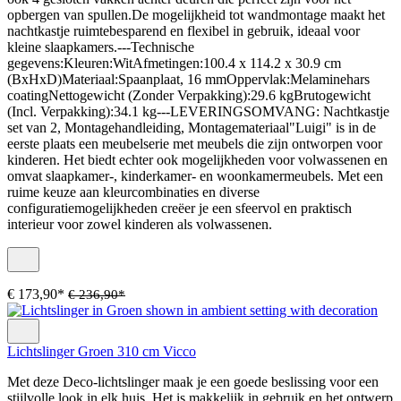
opbergen van spullen.De mogelijkheid tot wandmontage maakt het
nachtkastje ruimtebesparend en flexibel in gebruik, ideaal voor
kleine slaapkamers.---Technische
gegevens:Kleuren:WitAfmetingen:100.4 x 114.2 x 30.9 cm
(BxHxD)Materiaal:Spaanplaat, 16 mmOppervlak:Melaminehars
coatingNettogewicht (Zonder Verpakking):29.6 kgBrutogewicht
(Incl. Verpakking):34.1 kg---LEVERINGSOMVANG: Nachtkastje
set van 2, Montagehandleiding, Montagemateriaal"Luigi" is in de
eerste plaats een meubelserie met meubels die zijn ontworpen voor
kinderen. Het biedt echter ook mogelijkheden voor volwassenen en
omvat slaapkamer-, kinderkamer- en woonkamermeubels. Met een
ruime keuze aan kleurcombinaties en diverse
configuratiemogelijkheden creëer je een sfeervol en praktisch
interieur voor zowel kinderen als volwassenen.
€ 173,90*
€ 236,90*
Lichtslinger Groen 310 cm Vicco
Met deze Deco-lichtslinger maak je een goede beslissing voor een
stijlvolle look in elk huis. Het is makkelijk in gebruik en het ontwerp