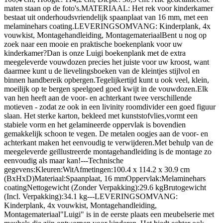
maten staan op de foto's.MATERIAAL: Het rek voor kinderkamer
bestaat uit onderhoudsvriendelijk spaanplaat van 16 mm, met een
melaminehars coating.LEVERINGSOMVANG: Kinderplank, 4x
vouwkist, Montagehandleiding, MontagemateriaalBent u nog op
zoek naar een mooie en praktische boekenplank voor uw
kinderkamer?Dan is onze Luigi boekenplank met de extra
meegeleverde vouwdozen precies het juiste voor uw kroost, want
daarmee kunt u de lievelingsboeken van de kleintjes stijlvol en
binnen handbereik opbergen.Tegelijkertijd kunt u ook veel, klein,
moeilijk op te bergen speelgoed goed kwijt in de vouwdozen.Elk
van hen heeft aan de voor- en achterkant twee verschillende
motieven - zodat ze ook in een livinity roomdivider een goed figuur
slaan. Het sterke karton, bekleed met kunststofvlies,vormt een
stabiele vorm en het gelamineerde oppervlak is bovendien
gemakkelijk schoon te vegen. De metalen oogjes aan de voor- en
achterkant maken het eenvoudig te verwijderen.Met behulp van de
meegeleverde geïllustreerde montagehandleiding is de montage zo
eenvoudig als maar kan!---Technische
gegevens:Kleuren:WitAfmetingen:100.4 x 114.2 x 30.9 cm
(BxHxD)Materiaal:Spaanplaat, 16 mmOppervlak:Melaminehars
coatingNettogewicht (Zonder Verpakking):29.6 kgBrutogewicht
(Incl. Verpakking):34.1 kg---LEVERINGSOMVANG:
Kinderplank, 4x vouwkist, Montagehandleiding,
Montagemateriaal"Luigi" is in de eerste plaats een meubelserie met