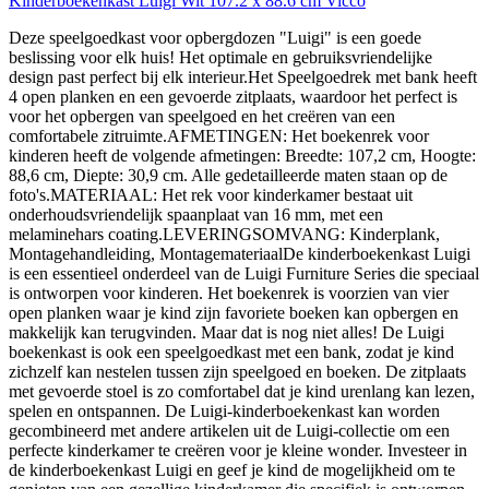
Kinderboekenkast Luigi Wit 107.2 x 88.6 cm Vicco
Deze speelgoedkast voor opbergdozen "Luigi" is een goede
beslissing voor elk huis! Het optimale en gebruiksvriendelijke
design past perfect bij elk interieur.Het Speelgoedrek met bank heeft
4 open planken en een gevoerde zitplaats, waardoor het perfect is
voor het opbergen van speelgoed en het creëren van een
comfortabele zitruimte.AFMETINGEN: Het boekenrek voor
kinderen heeft de volgende afmetingen: Breedte: 107,2 cm, Hoogte:
88,6 cm, Diepte: 30,9 cm. Alle gedetailleerde maten staan op de
foto's.MATERIAAL: Het rek voor kinderkamer bestaat uit
onderhoudsvriendelijk spaanplaat van 16 mm, met een
melaminehars coating.LEVERINGSOMVANG: Kinderplank,
Montagehandleiding, MontagemateriaalDe kinderboekenkast Luigi
is een essentieel onderdeel van de Luigi Furniture Series die speciaal
is ontworpen voor kinderen. Het boekenrek is voorzien van vier
open planken waar je kind zijn favoriete boeken kan opbergen en
makkelijk kan terugvinden. Maar dat is nog niet alles! De Luigi
boekenkast is ook een speelgoedkast met een bank, zodat je kind
zichzelf kan nestelen tussen zijn speelgoed en boeken. De zitplaats
met gevoerde stoel is zo comfortabel dat je kind urenlang kan lezen,
spelen en ontspannen. De Luigi-kinderboekenkast kan worden
gecombineerd met andere artikelen uit de Luigi-collectie om een
perfecte kinderkamer te creëren voor je kleine wonder. Investeer in
de kinderboekenkast Luigi en geef je kind de mogelijkheid om te