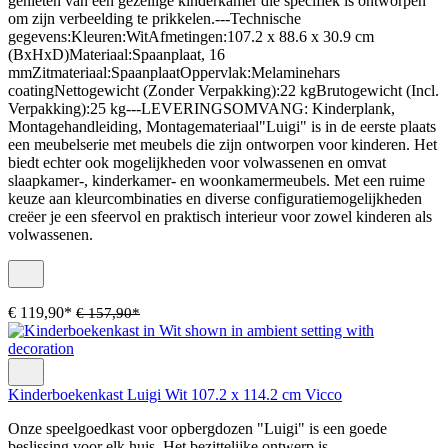
genieten van een gezellige kinderkamer die specifiek is ontworpen
om zijn verbeelding te prikkelen.---Technische
gegevens:Kleuren:WitAfmetingen:107.2 x 88.6 x 30.9 cm
(BxHxD)Materiaal:Spaanplaat, 16
mmZitmateriaal:SpaanplaatOppervlak:Melaminehars
coatingNettogewicht (Zonder Verpakking):22 kgBrutogewicht (Incl.
Verpakking):25 kg---LEVERINGSOMVANG: Kinderplank,
Montagehandleiding, Montagemateriaal"Luigi" is in de eerste plaats
een meubelserie met meubels die zijn ontworpen voor kinderen. Het
biedt echter ook mogelijkheden voor volwassenen en omvat
slaapkamer-, kinderkamer- en woonkamermeubels. Met een ruime
keuze aan kleurcombinaties en diverse configuratiemogelijkheden
creëer je een sfeervol en praktisch interieur voor zowel kinderen als
volwassenen.
€ 119,90*
€ 157,90*
Kinderboekenkast Luigi Wit 107.2 x 114.2 cm Vicco
Onze speelgoedkast voor opbergdozen "Luigi" is een goede
beslissing voor elk huis. Het bezittelijke ontwerp is