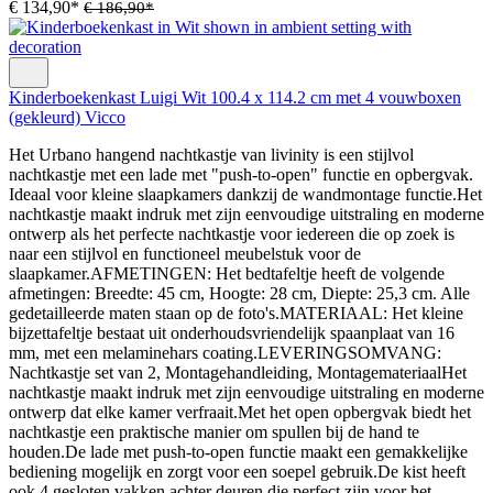
€ 134,90*
€ 186,90*
Kinderboekenkast Luigi Wit 100.4 x 114.2 cm met 4 vouwboxen
(gekleurd) Vicco
Het Urbano hangend nachtkastje van livinity is een stijlvol
nachtkastje met een lade met "push-to-open" functie en opbergvak.
Ideaal voor kleine slaapkamers dankzij de wandmontage functie.Het
nachtkastje maakt indruk met zijn eenvoudige uitstraling en moderne
ontwerp als het perfecte nachtkastje voor iedereen die op zoek is
naar een stijlvol en functioneel meubelstuk voor de
slaapkamer.AFMETINGEN: Het bedtafeltje heeft de volgende
afmetingen: Breedte: 45 cm, Hoogte: 28 cm, Diepte: 25,3 cm. Alle
gedetailleerde maten staan op de foto's.MATERIAAL: Het kleine
bijzettafeltje bestaat uit onderhoudsvriendelijk spaanplaat van 16
mm, met een melaminehars coating.LEVERINGSOMVANG:
Nachtkastje set van 2, Montagehandleiding, MontagemateriaalHet
nachtkastje maakt indruk met zijn eenvoudige uitstraling en moderne
ontwerp dat elke kamer verfraait.Met het open opbergvak biedt het
nachtkastje een praktische manier om spullen bij de hand te
houden.De lade met push-to-open functie maakt een gemakkelijke
bediening mogelijk en zorgt voor een soepel gebruik.De kist heeft
ook 4 gesloten vakken achter deuren die perfect zijn voor het