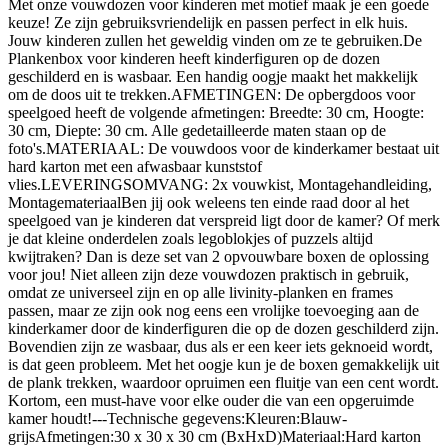
Met onze vouwdozen voor kinderen met motief maak je een goede
keuze! Ze zijn gebruiksvriendelijk en passen perfect in elk huis.
Jouw kinderen zullen het geweldig vinden om ze te gebruiken.De
Plankenbox voor kinderen heeft kinderfiguren op de dozen
geschilderd en is wasbaar. Een handig oogje maakt het makkelijk
om de doos uit te trekken.AFMETINGEN: De opbergdoos voor
speelgoed heeft de volgende afmetingen: Breedte: 30 cm, Hoogte:
30 cm, Diepte: 30 cm. Alle gedetailleerde maten staan op de
foto's.MATERIAAL: De vouwdoos voor de kinderkamer bestaat uit
hard karton met een afwasbaar kunststof
vlies.LEVERINGSOMVANG: 2x vouwkist, Montagehandleiding,
MontagemateriaalBen jij ook weleens ten einde raad door al het
speelgoed van je kinderen dat verspreid ligt door de kamer? Of merk
je dat kleine onderdelen zoals legoblokjes of puzzels altijd
kwijtraken? Dan is deze set van 2 opvouwbare boxen de oplossing
voor jou! Niet alleen zijn deze vouwdozen praktisch in gebruik,
omdat ze universeel zijn en op alle livinity-planken en frames
passen, maar ze zijn ook nog eens een vrolijke toevoeging aan de
kinderkamer door de kinderfiguren die op de dozen geschilderd zijn.
Bovendien zijn ze wasbaar, dus als er een keer iets geknoeid wordt,
is dat geen probleem. Met het oogje kun je de boxen gemakkelijk uit
de plank trekken, waardoor opruimen een fluitje van een cent wordt.
Kortom, een must-have voor elke ouder die van een opgeruimde
kamer houdt!---Technische gegevens:Kleuren:Blauw-
grijsAfmetingen:30 x 30 x 30 cm (BxHxD)Materiaal:Hard karton