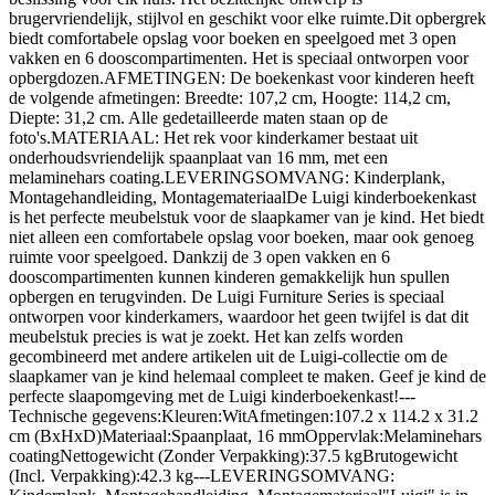
brugervriendelijk, stijlvol en geschikt voor elke ruimte.Dit opbergrek
biedt comfortabele opslag voor boeken en speelgoed met 3 open
vakken en 6 dooscompartimenten. Het is speciaal ontworpen voor
opbergdozen.AFMETINGEN: De boekenkast voor kinderen heeft
de volgende afmetingen: Breedte: 107,2 cm, Hoogte: 114,2 cm,
Diepte: 31,2 cm. Alle gedetailleerde maten staan op de
foto's.MATERIAAL: Het rek voor kinderkamer bestaat uit
onderhoudsvriendelijk spaanplaat van 16 mm, met een
melaminehars coating.LEVERINGSOMVANG: Kinderplank,
Montagehandleiding, MontagemateriaalDe Luigi kinderboekenkast
is het perfecte meubelstuk voor de slaapkamer van je kind. Het biedt
niet alleen een comfortabele opslag voor boeken, maar ook genoeg
ruimte voor speelgoed. Dankzij de 3 open vakken en 6
dooscompartimenten kunnen kinderen gemakkelijk hun spullen
opbergen en terugvinden. De Luigi Furniture Series is speciaal
ontworpen voor kinderkamers, waardoor het geen twijfel is dat dit
meubelstuk precies is wat je zoekt. Het kan zelfs worden
gecombineerd met andere artikelen uit de Luigi-collectie om de
slaapkamer van je kind helemaal compleet te maken. Geef je kind de
perfecte slaapomgeving met de Luigi kinderboekenkast!---
Technische gegevens:Kleuren:WitAfmetingen:107.2 x 114.2 x 31.2
cm (BxHxD)Materiaal:Spaanplaat, 16 mmOppervlak:Melaminehars
coatingNettogewicht (Zonder Verpakking):37.5 kgBrutogewicht
(Incl. Verpakking):42.3 kg---LEVERINGSOMVANG: