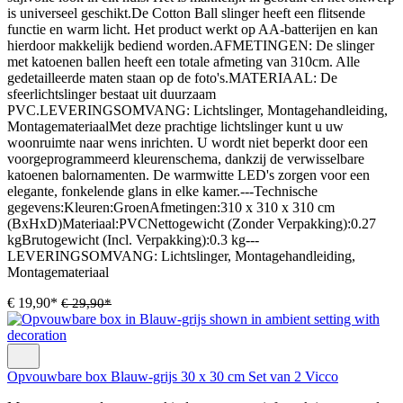
is universeel geschikt.De Cotton Ball slinger heeft een flitsende
functie en warm licht. Het product werkt op AA-batterijen en kan
hierdoor makkelijk bediend worden.AFMETINGEN: De slinger
met katoenen ballen heeft een totale afmeting van 310cm. Alle
gedetailleerde maten staan op de foto's.MATERIAAL: De
sfeerlichtslinger bestaat uit duurzaam
PVC.LEVERINGSOMVANG: Lichtslinger, Montagehandleiding,
MontagemateriaalMet deze prachtige lichtslinger kunt u uw
woonruimte naar wens inrichten. U wordt niet beperkt door een
voorgeprogrammeerd kleurenschema, dankzij de verwisselbare
katoenen balornamenten. De warmwitte LED's zorgen voor een
elegante, fonkelende glans in elke kamer.---Technische
gegevens:Kleuren:GroenAfmetingen:310 x 310 x 310 cm
(BxHxD)Materiaal:PVCNettogewicht (Zonder Verpakking):0.27
kgBrutogewicht (Incl. Verpakking):0.3 kg---
LEVERINGSOMVANG: Lichtslinger, Montagehandleiding,
Montagemateriaal
€ 19,90*
€ 29,90*
Opvouwbare box Blauw-grijs 30 x 30 cm Set van 2 Vicco