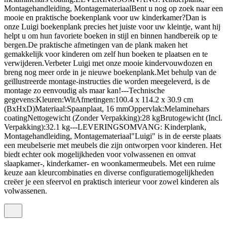
Montagehandleiding, MontagemateriaalBent u nog op zoek naar een
mooie en praktische boekenplank voor uw kinderkamer?Dan is
onze Luigi boekenplank precies het juiste voor uw kleintje, want hij
helpt u om hun favoriete boeken in stijl en binnen handbereik op te
bergen.De praktische afmetingen van de plank maken het
gemakkelijk voor kinderen om zelf hun boeken te plaatsen en te
verwijderen.Verbeter Luigi met onze mooie kindervouwdozen en
breng nog meer orde in je nieuwe boekenplank.Met behulp van de
geïllustreerde montage-instructies die worden meegeleverd, is de
montage zo eenvoudig als maar kan!---Technische
gegevens:Kleuren:WitAfmetingen:100.4 x 114.2 x 30.9 cm
(BxHxD)Materiaal:Spaanplaat, 16 mmOppervlak:Melaminehars
coatingNettogewicht (Zonder Verpakking):28 kgBrutogewicht (Incl.
Verpakking):32.1 kg---LEVERINGSOMVANG: Kinderplank,
Montagehandleiding, Montagemateriaal"Luigi" is in de eerste plaats
een meubelserie met meubels die zijn ontworpen voor kinderen. Het
biedt echter ook mogelijkheden voor volwassenen en omvat
slaapkamer-, kinderkamer- en woonkamermeubels. Met een ruime
keuze aan kleurcombinaties en diverse configuratiemogelijkheden
creëer je een sfeervol en praktisch interieur voor zowel kinderen als
volwassenen.