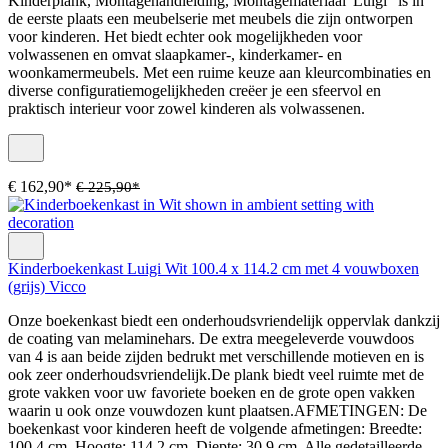
Kinderplank, Montagehandleiding, Montagemateriaal"Luigi" is in
de eerste plaats een meubelserie met meubels die zijn ontworpen
voor kinderen. Het biedt echter ook mogelijkheden voor
volwassenen en omvat slaapkamer-, kinderkamer- en
woonkamermeubels. Met een ruime keuze aan kleurcombinaties en
diverse configuratiemogelijkheden creëer je een sfeervol en
praktisch interieur voor zowel kinderen als volwassenen.
€ 162,90*
€ 225,90*
Kinderboekenkast Luigi Wit 100.4 x 114.2 cm met 4 vouwboxen
(grijs) Vicco
Onze boekenkast biedt een onderhoudsvriendelijk oppervlak dankzij
de coating van melaminehars. De extra meegeleverde vouwdoos
van 4 is aan beide zijden bedrukt met verschillende motieven en is
ook zeer onderhoudsvriendelijk.De plank biedt veel ruimte met de
grote vakken voor uw favoriete boeken en de grote open vakken
waarin u ook onze vouwdozen kunt plaatsen.AFMETINGEN: De
boekenkast voor kinderen heeft de volgende afmetingen: Breedte:
100,4 cm, Hoogte: 114,2 cm, Diepte: 30,9 cm. Alle gedetailleerde