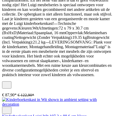
compartimenten. En het beste van alles is dat er geen vouwdozen
nodig zijn! Het Luigi meubelseries is speciaal ontworpen voor
kinderen en kan worden gecombineerd met andere artikelen uit de
collectie. De opbergkast is niet alleen functioneel, maar ook stijlvol.
Laat je kinderen genieten van een georganiseerde en mooie kamer
met de Luigi kinderboekenkast!---Technische
gegevens:Kleuren:WitAfmetingen:72 x 79 x 30.7 cm
(BxHxD)Materiaal:Spaanplaat, 16 mmOppervlak:Melaminehars
coatingNettogewicht (Zonder Verpakking):19.35 kgBrutogewicht
(Incl. Verpakking):21.2 kg---LEVERINGSOMVANG: Plank voor
de kinderkamer, Montagehandleiding, Montagemateriaal"Luigi" is
in de eerste plaats een meubelserie met meubels die zijn ontworpen
voor kinderen. Het biedt echter ook mogelijkheden voor
volwassenen en omvat slaapkamer-, kinderkamer- en
woonkamermeubels. Met een ruime keuze aan kleurcombinaties en
diverse configuratiemogelijkheden creëer je een sfeervol en
praktisch interieur voor zowel kinderen als volwassenen.
€ 87,90*
€ 122,90*