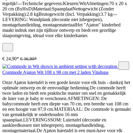
tegelijk!---Technische gegevens:Kleuren:WitAfmetingen:70 x 20 x
20 cm (BxHxD)Materiaal:SpaanplaatNettogewicht (Zonder
Verpakking):2.8 kgBrutogewicht (Incl. Verpakking):3.7 kg---
LEVERING: Wandplank (decoratie niet inbegrepen),
montagehandleiding, montagemateriaalHet "Ajaton" kinderbed
maakt indruk met zijn tijdloze ontwerp en biedt een gezellige
slaapomgeving, ideaal voor elke kinderkamer.
€ 24,90*
€ 36,90*
Commode Ajaton Wit 108 x 98 cm met 2 laden Vitalispa
Onze Ajaton luiertafel is een goede keuze voor elk huis - dankzij het
optimale ontwerp en de eenvoudige bediening.De commode heeft
twee laden en biedt een praktische manier om snel en gemakkelijk
de luier van je baby te verschonen.AFMETINGEN: De
babycommode heeft een diepte van 70 cm, een breedte van 108 cm
en een hoogte van 97,9 cm.MATERIAAL: De commode is gemaakt
van gemakkelijk te onderhouden 16 mm
spaanplaat.LEVERINGSSOM: Luiertafel (decoratie en
aankleedkussen niet inbegrepen), montagehandleiding,
montagemateriaal.De Ajaton luiertafel is een must-have voor elk