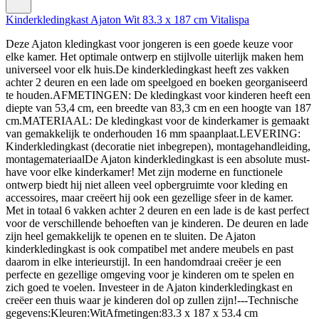
Kinderkledingkast Ajaton Wit 83.3 x 187 cm Vitalispa
Deze Ajaton kledingkast voor jongeren is een goede keuze voor
elke kamer. Het optimale ontwerp en stijlvolle uiterlijk maken hem
universeel voor elk huis.De kinderkledingkast heeft zes vakken
achter 2 deuren en een lade om speelgoed en boeken georganiseerd
te houden.AFMETINGEN: De kledingkast voor kinderen heeft een
diepte van 53,4 cm, een breedte van 83,3 cm en een hoogte van 187
cm.MATERIAAL: De kledingkast voor de kinderkamer is gemaakt
van gemakkelijk te onderhouden 16 mm spaanplaat.LEVERING:
Kinderkledingkast (decoratie niet inbegrepen), montagehandleiding,
montagemateriaalDe Ajaton kinderkledingkast is een absolute must-
have voor elke kinderkamer! Met zijn moderne en functionele
ontwerp biedt hij niet alleen veel opbergruimte voor kleding en
accessoires, maar creëert hij ook een gezellige sfeer in de kamer.
Met in totaal 6 vakken achter 2 deuren en een lade is de kast perfect
voor de verschillende behoeften van je kinderen. De deuren en lade
zijn heel gemakkelijk te openen en te sluiten. De Ajaton
kinderkledingkast is ook compatibel met andere meubels en past
daarom in elke interieurstijl. In een handomdraai creëer je een
perfecte en gezellige omgeving voor je kinderen om te spelen en
zich goed te voelen. Investeer in de Ajaton kinderkledingkast en
creëer een thuis waar je kinderen dol op zullen zijn!---Technische
gegevens:Kleuren:WitAfmetingen:83.3 x 187 x 53.4 cm