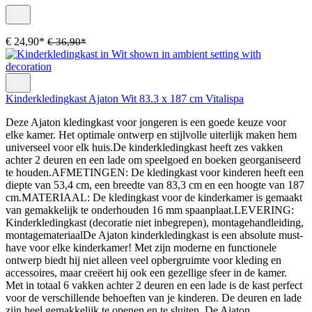
€ 24,90*
€ 36,90*
Kinderkledingkast Ajaton Wit 83.3 x 187 cm Vitalispa
Deze Ajaton kledingkast voor jongeren is een goede keuze voor
elke kamer. Het optimale ontwerp en stijlvolle uiterlijk maken hem
universeel voor elk huis.De kinderkledingkast heeft zes vakken
achter 2 deuren en een lade om speelgoed en boeken georganiseerd
te houden.AFMETINGEN: De kledingkast voor kinderen heeft een
diepte van 53,4 cm, een breedte van 83,3 cm en een hoogte van 187
cm.MATERIAAL: De kledingkast voor de kinderkamer is gemaakt
van gemakkelijk te onderhouden 16 mm spaanplaat.LEVERING:
Kinderkledingkast (decoratie niet inbegrepen), montagehandleiding,
montagemateriaalDe Ajaton kinderkledingkast is een absolute must-
have voor elke kinderkamer! Met zijn moderne en functionele
ontwerp biedt hij niet alleen veel opbergruimte voor kleding en
accessoires, maar creëert hij ook een gezellige sfeer in de kamer.
Met in totaal 6 vakken achter 2 deuren en een lade is de kast perfect
voor de verschillende behoeften van je kinderen. De deuren en lade
zijn heel gemakkelijk te openen en te sluiten. De Ajaton