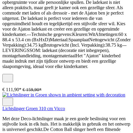
opbergruimte voor alle persoonlijke spullen. De ladekast is niet
alleen praktisch, maar geeft je kamer ook een gezellige sfeer. Als
commode met laden of als dressoir - met de Ajaton ben je perfect
uitgerust. De ladekast is perfect voor iedereen die van
opgeruimdheid houdt en tegelijkertijd een stijlvolle sfeer wil. Kies
voor de Ajaton ladekast en creëer een gezellige en opgeruimde
kinderkamer.---Technische gegevens:Kleuren:WitAfmetingen:60 x
88.4 x 53.4 cm (BxHxD)Materiaal:SpaanplaatNettogewicht (Zonder
Verpakking):34.75 kgBrutogewicht (Incl. Verpakking):38.75 kg---
LEVERINGSSOM: ladekast (decoratie niet inbegrepen),
montagehandleiding, montagemateriaalHet "Ajaton" kinderbed
maakt indruk met zijn tijdloze ontwerp en biedt een gezellige
slaapomgeving, ideaal voor elke kinderkamer.
€ 111,90*
€ 159,90*
Lichtslinger Groen 310 cm Vicco
Met deze Deco-lichtslinger maak je een goede beslissing voor een
stijlvolle look in elk huis. Het is makkelijk in gebruik en het ontwerp
is universeel geschikt.De Cotton Ball slinger heeft een flitsende