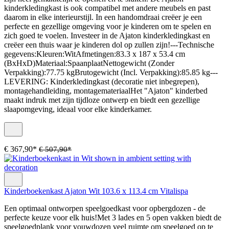
kinderkledingkast is ook compatibel met andere meubels en past
daarom in elke interieurstijl. In een handomdraai creëer je een
perfecte en gezellige omgeving voor je kinderen om te spelen en
zich goed te voelen. Investeer in de Ajaton kinderkledingkast en
creëer een thuis waar je kinderen dol op zullen zijn!---Technische
gegevens:Kleuren:WitAfmetingen:83.3 x 187 x 53.4 cm
(BxHxD)Materiaal:SpaanplaatNettogewicht (Zonder
Verpakking):77.75 kgBrutogewicht (Incl. Verpakking):85.85 kg---
LEVERING: Kinderkledingkast (decoratie niet inbegrepen),
montagehandleiding, montagemateriaalHet "Ajaton" kinderbed
maakt indruk met zijn tijdloze ontwerp en biedt een gezellige
slaapomgeving, ideaal voor elke kinderkamer.
€ 367,90*
€ 507,90*
Kinderboekenkast Ajaton Wit 103.6 x 113.4 cm Vitalispa
Een optimaal ontworpen speelgoedkast voor opbergdozen - de
perfecte keuze voor elk huis!Met 3 lades en 5 open vakken biedt de
speelgoedplank voor vouwdozen veel ruimte om speelgoed op te