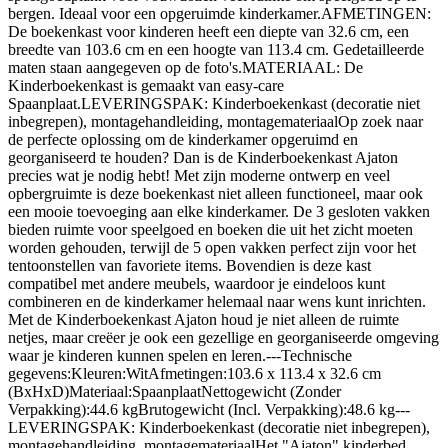
bergen. Ideaal voor een opgeruimde kinderkamer.AFMETINGEN:
De boekenkast voor kinderen heeft een diepte van 32.6 cm, een
breedte van 103.6 cm en een hoogte van 113.4 cm. Gedetailleerde
maten staan aangegeven op de foto's.MATERIAAL: De
Kinderboekenkast is gemaakt van easy-care
Spaanplaat.LEVERINGSPAK: Kinderboekenkast (decoratie niet
inbegrepen), montagehandleiding, montagemateriaalOp zoek naar
de perfecte oplossing om de kinderkamer opgeruimd en
georganiseerd te houden? Dan is de Kinderboekenkast Ajaton
precies wat je nodig hebt! Met zijn moderne ontwerp en veel
opbergruimte is deze boekenkast niet alleen functioneel, maar ook
een mooie toevoeging aan elke kinderkamer. De 3 gesloten vakken
bieden ruimte voor speelgoed en boeken die uit het zicht moeten
worden gehouden, terwijl de 5 open vakken perfect zijn voor het
tentoonstellen van favoriete items. Bovendien is deze kast
compatibel met andere meubels, waardoor je eindeloos kunt
combineren en de kinderkamer helemaal naar wens kunt inrichten.
Met de Kinderboekenkast Ajaton houd je niet alleen de ruimte
netjes, maar creëer je ook een gezellige en georganiseerde omgeving
waar je kinderen kunnen spelen en leren.---Technische
gegevens:Kleuren:WitAfmetingen:103.6 x 113.4 x 32.6 cm
(BxHxD)Materiaal:SpaanplaatNettogewicht (Zonder
Verpakking):44.6 kgBrutogewicht (Incl. Verpakking):48.6 kg---
LEVERINGSPAK: Kinderboekenkast (decoratie niet inbegrepen),
montagehandleiding, montagemateriaalHet "Ajaton" kinderbed