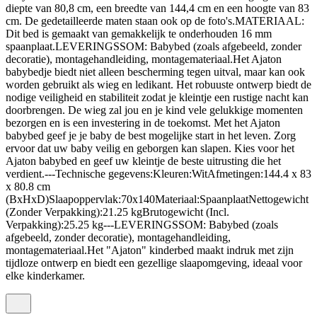
diepte van 80,8 cm, een breedte van 144,4 cm en een hoogte van 83
cm. De gedetailleerde maten staan ook op de foto's.MATERIAAL:
Dit bed is gemaakt van gemakkelijk te onderhouden 16 mm
spaanplaat.LEVERINGSSOM: Babybed (zoals afgebeeld, zonder
decoratie), montagehandleiding, montagemateriaal.Het Ajaton
babybedje biedt niet alleen bescherming tegen uitval, maar kan ook
worden gebruikt als wieg en ledikant. Het robuuste ontwerp biedt de
nodige veiligheid en stabiliteit zodat je kleintje een rustige nacht kan
doorbrengen. De wieg zal jou en je kind vele gelukkige momenten
bezorgen en is een investering in de toekomst. Met het Ajaton
babybed geef je je baby de best mogelijke start in het leven. Zorg
ervoor dat uw baby veilig en geborgen kan slapen. Kies voor het
Ajaton babybed en geef uw kleintje de beste uitrusting die het
verdient.---Technische gegevens:Kleuren:WitAfmetingen:144.4 x 83
x 80.8 cm
(BxHxD)Slaapoppervlak:70x140Materiaal:SpaanplaatNettogewicht
(Zonder Verpakking):21.25 kgBrutogewicht (Incl.
Verpakking):25.25 kg---LEVERINGSSOM: Babybed (zoals
afgebeeld, zonder decoratie), montagehandleiding,
montagemateriaal.Het "Ajaton" kinderbed maakt indruk met zijn
tijdloze ontwerp en biedt een gezellige slaapomgeving, ideaal voor
elke kinderkamer.