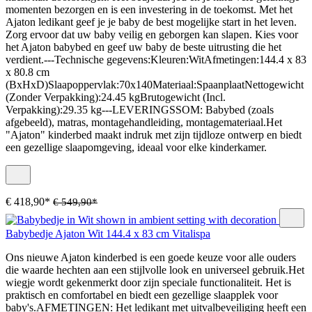
momenten bezorgen en is een investering in de toekomst. Met het
Ajaton ledikant geef je je baby de best mogelijke start in het leven.
Zorg ervoor dat uw baby veilig en geborgen kan slapen. Kies voor
het Ajaton babybed en geef uw baby de beste uitrusting die het
verdient.---Technische gegevens:Kleuren:WitAfmetingen:144.4 x 83
x 80.8 cm
(BxHxD)Slaapoppervlak:70x140Materiaal:SpaanplaatNettogewicht
(Zonder Verpakking):24.45 kgBrutogewicht (Incl.
Verpakking):29.35 kg---LEVERINGSSOM: Babybed (zoals
afgebeeld), matras, montagehandleiding, montagemateriaal.Het
"Ajaton" kinderbed maakt indruk met zijn tijdloze ontwerp en biedt
een gezellige slaapomgeving, ideaal voor elke kinderkamer.
€ 418,90*
€ 549,90*
Babybedje Ajaton Wit 144.4 x 83 cm Vitalispa
Ons nieuwe Ajaton kinderbed is een goede keuze voor alle ouders
die waarde hechten aan een stijlvolle look en universeel gebruik.Het
wiegje wordt gekenmerkt door zijn speciale functionaliteit. Het is
praktisch en comfortabel en biedt een gezellige slaapplek voor
baby's.AFMETINGEN: Het ledikant met uitvalbeveiliging heeft een