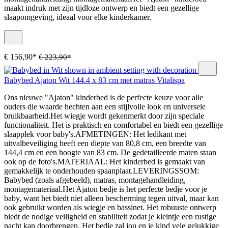
maakt indruk met zijn tijdloze ontwerp en biedt een gezellige
slaapomgeving, ideaal voor elke kinderkamer.
€ 156,90*
€ 223,90*
Babybed Ajaton Wit 144.4 x 83 cm met matras Vitalispa
Ons nieuwe "Ajaton" kinderbed is de perfecte keuze voor alle
ouders die waarde hechten aan een stijlvolle look en universele
bruikbaarheid.Het wiegje wordt gekenmerkt door zijn speciale
functionaliteit. Het is praktisch en comfortabel en biedt een gezellige
slaapplek voor baby's.AFMETINGEN: Het ledikant met
uitvalbeveiliging heeft een diepte van 80,8 cm, een breedte van
144,4 cm en een hoogte van 83 cm. De gedetailleerde maten staan
ook op de foto's.MATERIAAL: Het kinderbed is gemaakt van
gemakkelijk te onderhouden spaanplaat.LEVERINGSSOM:
Babybed (zoals afgebeeld), matras, montagehandleiding,
montagemateriaal.Het Ajaton bedje is het perfecte bedje voor je
baby, want het biedt niet alleen bescherming tegen uitval, maar kan
ook gebruikt worden als wiegje en bassinet. Het robuuste ontwerp
biedt de nodige veiligheid en stabiliteit zodat je kleintje een rustige
nacht kan doorbrengen. Het bedje zal jou en je kind vele gelukkige