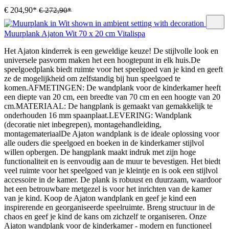
€ 204,90*
€ 272,90*
Muurplank Ajaton Wit 70 x 20 cm Vitalispa
Het Ajaton kinderrek is een geweldige keuze! De stijlvolle look en
universele pasvorm maken het een hoogtepunt in elk huis.De
speelgoedplank biedt ruimte voor het speelgoed van je kind en geeft
ze de mogelijkheid om zelfstandig bij hun speelgoed te
komen.AFMETINGEN: De wandplank voor de kinderkamer heeft
een diepte van 20 cm, een breedte van 70 cm en een hoogte van 20
cm.MATERIAAL: De hangplank is gemaakt van gemakkelijk te
onderhouden 16 mm spaanplaat.LEVERING: Wandplank
(decoratie niet inbegrepen), montagehandleiding,
montagemateriaalDe Ajaton wandplank is de ideale oplossing voor
alle ouders die speelgoed en boeken in de kinderkamer stijlvol
willen opbergen. De hangplank maakt indruk met zijn hoge
functionaliteit en is eenvoudig aan de muur te bevestigen. Het biedt
veel ruimte voor het speelgoed van je kleintje en is ook een stijlvol
accessoire in de kamer. De plank is robuust en duurzaam, waardoor
het een betrouwbare metgezel is voor het inrichten van de kamer
van je kind. Koop de Ajaton wandplank en geef je kind een
inspirerende en georganiseerde speelruimte. Breng structuur in de
chaos en geef je kind de kans om zichzelf te organiseren. Onze
Ajaton wandplank voor de kinderkamer - modern en functioneel