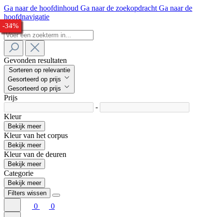
Ga naar de hoofdinhoud
Ga naar de zoekopdracht
Ga naar de
hoofdnavigatie
-33%
-28%
-30%
-24%
-25%
-33%
-28%
-28%
-30%
-33%
-34%
Gevonden resultaten
Sorteren op relevantie
Gesorteerd op prijs
Gesorteerd op prijs
Prijs
-
Kleur
Bekijk meer
Kleur van het corpus
Bekijk meer
Kleur van de deuren
Bekijk meer
Categorie
Bekijk meer
Filters wissen
0
0