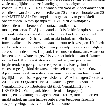
ze de mogelijkheid om zelfstandig bij hun speelgoed te
komen.AFMETINGEN: De wandplank voor de kinderkamer heeft
een diepte van 20 cm, een breedte van 70 cm en een hoogte van 20
cm.MATERIAAL: De hangplank is gemaakt van gemakkelijk te
onderhouden 16 mm spaanplaat.LEVERING: Wandplank
(decoratie niet inbegrepen), montagehandleiding,
montagemateriaalDe Ajaton wandplank is de ideale oplossing voor
alle ouders die speelgoed en boeken in de kinderkamer stijlvol
willen opbergen. De hangplank maakt indruk met zijn hoge
functionaliteit en is eenvoudig aan de muur te bevestigen. Het biedt
veel ruimte voor het speelgoed van je kleintje en is ook een stijlvol
accessoire in de kamer. De plank is robuust en duurzaam, waardoor
het een betrouwbare metgezel is voor het inrichten van de kamer
van je kind. Koop de Ajaton wandplank en geef je kind een
inspirerende en georganiseerde speelruimte. Breng structuur in de
chaos en geef je kind de kans om zichzelf te organiseren. Onze
Ajaton wandplank voor de kinderkamer - modern en functioneel
tegelijk!---Technische gegevens:Kleuren:WitAfmetingen:70 x 20 x
20 cm (BxHxD)Materiaal:SpaanplaatNettogewicht (Zonder
Verpakking):2.8 kgBrutogewicht (Incl. Verpakking):3.7 kg---
LEVERING: Wandplank (decoratie niet inbegrepen),
montagehandleiding, montagemateriaalHet "Ajaton" kinderbed
maakt indruk met zijn tijdloze ontwerp en biedt een gezellige
slaapomgeving, ideaal voor elke kinderkamer.