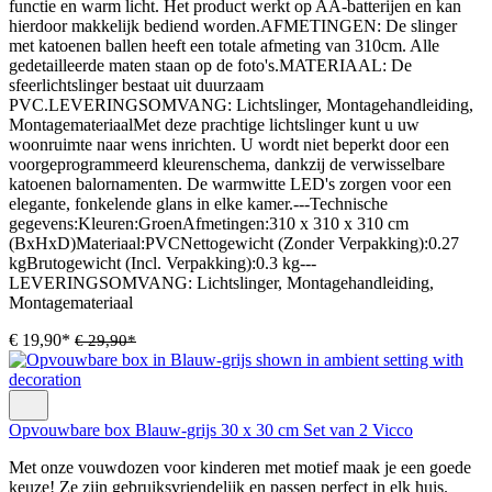
functie en warm licht. Het product werkt op AA-batterijen en kan
hierdoor makkelijk bediend worden.AFMETINGEN: De slinger
met katoenen ballen heeft een totale afmeting van 310cm. Alle
gedetailleerde maten staan op de foto's.MATERIAAL: De
sfeerlichtslinger bestaat uit duurzaam
PVC.LEVERINGSOMVANG: Lichtslinger, Montagehandleiding,
MontagemateriaalMet deze prachtige lichtslinger kunt u uw
woonruimte naar wens inrichten. U wordt niet beperkt door een
voorgeprogrammeerd kleurenschema, dankzij de verwisselbare
katoenen balornamenten. De warmwitte LED's zorgen voor een
elegante, fonkelende glans in elke kamer.---Technische
gegevens:Kleuren:GroenAfmetingen:310 x 310 x 310 cm
(BxHxD)Materiaal:PVCNettogewicht (Zonder Verpakking):0.27
kgBrutogewicht (Incl. Verpakking):0.3 kg---
LEVERINGSOMVANG: Lichtslinger, Montagehandleiding,
Montagemateriaal
€ 19,90*
€ 29,90*
Opvouwbare box Blauw-grijs 30 x 30 cm Set van 2 Vicco
Met onze vouwdozen voor kinderen met motief maak je een goede
keuze! Ze zijn gebruiksvriendelijk en passen perfect in elk huis.