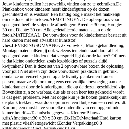
Jouw kinderen zullen het geweldig vinden om ze te gebruiken.De
Plankenbox voor kinderen heeft kinderfiguren op de dozen
geschilderd en is wasbaar. Een handig oogje maakt het makkelijk
om de doos uit te trekken.AFMETINGEN: De opbergdoos voor
speelgoed heeft de volgende afmetingen: Breedte: 30 cm, Hoogte:
30 cm, Diepte: 30 cm. Alle gedetailleerde maten staan op de
foto's.MATERIAAL: De vouwdoos voor de kinderkamer bestaat uit
hard karton met een afwasbaar kunststof
vlies.LEVERINGSOMVANG: 2x vouwkist, Montagehandleiding,
MontagemateriaalBen jij ook weleens ten einde raad door al het
speelgoed van je kinderen dat verspreid ligt door de kamer? Of merk
je dat kleine onderdelen zoals legoblokjes of puzzels altijd
kwijtraken? Dan is deze set van 2 opvouwbare boxen de oplossing
voor jou! Niet alleen zijn deze vouwdozen praktisch in gebruik,
omdat ze universeel zijn en op alle livinity-planken en frames
passen, maar ze zijn ook nog eens een vrolijke toevoeging aan de
kinderkamer door de kinderfiguren die op de dozen geschilderd zijn.
Bovendien zijn ze wasbaar, dus als er een keer iets geknoeid wordt,
is dat geen probleem. Met het oogje kun je de boxen gemakkelijk uit
de plank trekken, waardoor opruimen een fluitje van een cent wordt.
Kortom, een must-have voor elke ouder die van een opgeruimde
kamer houdt!---Technische gegevens:Kleuren:Blauw-
grijsAfmetingen:30 x 30 x 30 cm (BxHxD)Materiaal:Hard karton
met plastic vliesNettogewicht (Zonder Verpakking):0.8
kgBrutogewicht (Incl. Verpakking):1 kg---