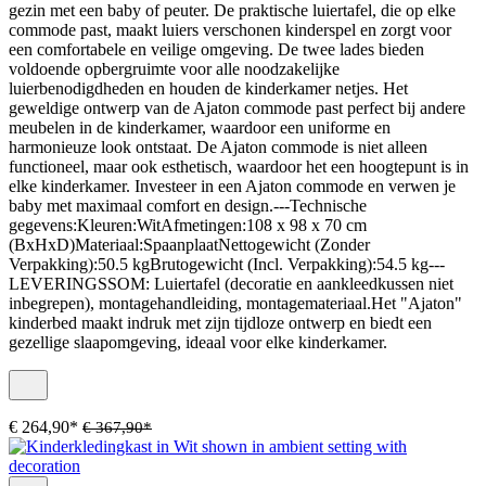
gezin met een baby of peuter. De praktische luiertafel, die op elke
commode past, maakt luiers verschonen kinderspel en zorgt voor
een comfortabele en veilige omgeving. De twee lades bieden
voldoende opbergruimte voor alle noodzakelijke
luierbenodigdheden en houden de kinderkamer netjes. Het
geweldige ontwerp van de Ajaton commode past perfect bij andere
meubelen in de kinderkamer, waardoor een uniforme en
harmonieuze look ontstaat. De Ajaton commode is niet alleen
functioneel, maar ook esthetisch, waardoor het een hoogtepunt is in
elke kinderkamer. Investeer in een Ajaton commode en verwen je
baby met maximaal comfort en design.---Technische
gegevens:Kleuren:WitAfmetingen:108 x 98 x 70 cm
(BxHxD)Materiaal:SpaanplaatNettogewicht (Zonder
Verpakking):50.5 kgBrutogewicht (Incl. Verpakking):54.5 kg---
LEVERINGSSOM: Luiertafel (decoratie en aankleedkussen niet
inbegrepen), montagehandleiding, montagemateriaal.Het "Ajaton"
kinderbed maakt indruk met zijn tijdloze ontwerp en biedt een
gezellige slaapomgeving, ideaal voor elke kinderkamer.
€ 264,90*
€ 367,90*