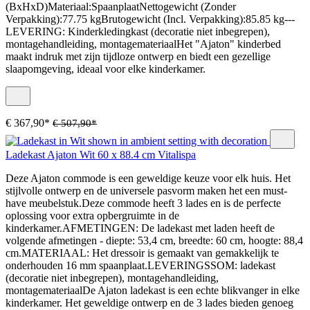
(BxHxD)Materiaal:SpaanplaatNettogewicht (Zonder
Verpakking):77.75 kgBrutogewicht (Incl. Verpakking):85.85 kg---
LEVERING: Kinderkledingkast (decoratie niet inbegrepen),
montagehandleiding, montagemateriaalHet "Ajaton" kinderbed
maakt indruk met zijn tijdloze ontwerp en biedt een gezellige
slaapomgeving, ideaal voor elke kinderkamer.
€ 367,90*
€ 507,90*
Ladekast Ajaton Wit 60 x 88.4 cm Vitalispa
Deze Ajaton commode is een geweldige keuze voor elk huis. Het
stijlvolle ontwerp en de universele pasvorm maken het een must-
have meubelstuk.Deze commode heeft 3 lades en is de perfecte
oplossing voor extra opbergruimte in de
kinderkamer.AFMETINGEN: De ladekast met laden heeft de
volgende afmetingen - diepte: 53,4 cm, breedte: 60 cm, hoogte: 88,4
cm.MATERIAAL: Het dressoir is gemaakt van gemakkelijk te
onderhouden 16 mm spaanplaat.LEVERINGSSOM: ladekast
(decoratie niet inbegrepen), montagehandleiding,
montagemateriaalDe Ajaton ladekast is een echte blikvanger in elke
kinderkamer. Het geweldige ontwerp en de 3 lades bieden genoeg