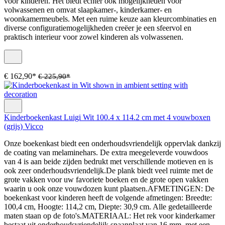
voor kinderen. Het biedt echter ook mogelijkheden voor
volwassenen en omvat slaapkamer-, kinderkamer- en
woonkamermeubels. Met een ruime keuze aan kleurcombinaties en
diverse configuratiemogelijkheden creëer je een sfeervol en
praktisch interieur voor zowel kinderen als volwassenen.
€ 162,90*
€ 225,90*
Kinderboekenkast Luigi Wit 100.4 x 114.2 cm met 4 vouwboxen
(grijs) Vicco
Onze boekenkast biedt een onderhoudsvriendelijk oppervlak dankzij
de coating van melaminehars. De extra meegeleverde vouwdoos
van 4 is aan beide zijden bedrukt met verschillende motieven en is
ook zeer onderhoudsvriendelijk.De plank biedt veel ruimte met de
grote vakken voor uw favoriete boeken en de grote open vakken
waarin u ook onze vouwdozen kunt plaatsen.AFMETINGEN: De
boekenkast voor kinderen heeft de volgende afmetingen: Breedte:
100,4 cm, Hoogte: 114,2 cm, Diepte: 30,9 cm. Alle gedetailleerde
maten staan op de foto's.MATERIAAL: Het rek voor kinderkamer
bestaat uit onderhoudsvriendelijk spaanplaat van 16 mm, met een