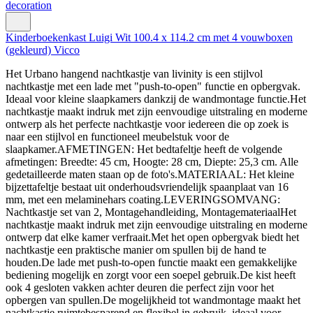
Kinderboekenkast Luigi Wit 100.4 x 114.2 cm met 4 vouwboxen
(gekleurd) Vicco
Het Urbano hangend nachtkastje van livinity is een stijlvol
nachtkastje met een lade met "push-to-open" functie en opbergvak.
Ideaal voor kleine slaapkamers dankzij de wandmontage functie.Het
nachtkastje maakt indruk met zijn eenvoudige uitstraling en moderne
ontwerp als het perfecte nachtkastje voor iedereen die op zoek is
naar een stijlvol en functioneel meubelstuk voor de
slaapkamer.AFMETINGEN: Het bedtafeltje heeft de volgende
afmetingen: Breedte: 45 cm, Hoogte: 28 cm, Diepte: 25,3 cm. Alle
gedetailleerde maten staan op de foto's.MATERIAAL: Het kleine
bijzettafeltje bestaat uit onderhoudsvriendelijk spaanplaat van 16
mm, met een melaminehars coating.LEVERINGSOMVANG:
Nachtkastje set van 2, Montagehandleiding, MontagemateriaalHet
nachtkastje maakt indruk met zijn eenvoudige uitstraling en moderne
ontwerp dat elke kamer verfraait.Met het open opbergvak biedt het
nachtkastje een praktische manier om spullen bij de hand te
houden.De lade met push-to-open functie maakt een gemakkelijke
bediening mogelijk en zorgt voor een soepel gebruik.De kist heeft
ook 4 gesloten vakken achter deuren die perfect zijn voor het
opbergen van spullen.De mogelijkheid tot wandmontage maakt het
nachtkastje ruimtebesparend en flexibel in gebruik, ideaal voor