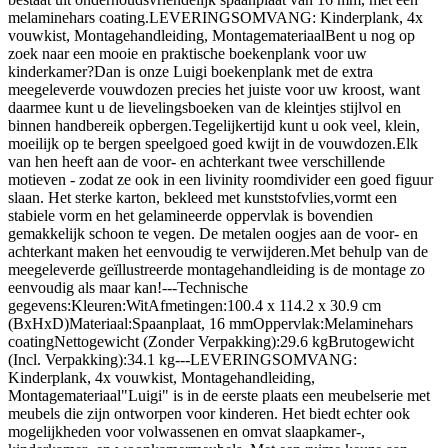
melaminehars coating.LEVERINGSOMVANG: Kinderplank, 4x
vouwkist, Montagehandleiding, MontagemateriaalBent u nog op
zoek naar een mooie en praktische boekenplank voor uw
kinderkamer?Dan is onze Luigi boekenplank met de extra
meegeleverde vouwdozen precies het juiste voor uw kroost, want
daarmee kunt u de lievelingsboeken van de kleintjes stijlvol en
binnen handbereik opbergen.Tegelijkertijd kunt u ook veel, klein,
moeilijk op te bergen speelgoed goed kwijt in de vouwdozen.Elk
van hen heeft aan de voor- en achterkant twee verschillende
motieven - zodat ze ook in een livinity roomdivider een goed figuur
slaan. Het sterke karton, bekleed met kunststofvlies,vormt een
stabiele vorm en het gelamineerde oppervlak is bovendien
gemakkelijk schoon te vegen. De metalen oogjes aan de voor- en
achterkant maken het eenvoudig te verwijderen.Met behulp van de
meegeleverde geïllustreerde montagehandleiding is de montage zo
eenvoudig als maar kan!---Technische
gegevens:Kleuren:WitAfmetingen:100.4 x 114.2 x 30.9 cm
(BxHxD)Materiaal:Spaanplaat, 16 mmOppervlak:Melaminehars
coatingNettogewicht (Zonder Verpakking):29.6 kgBrutogewicht
(Incl. Verpakking):34.1 kg---LEVERINGSOMVANG:
Kinderplank, 4x vouwkist, Montagehandleiding,
Montagemateriaal"Luigi" is in de eerste plaats een meubelserie met
meubels die zijn ontworpen voor kinderen. Het biedt echter ook
mogelijkheden voor volwassenen en omvat slaapkamer-,