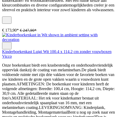
kinderkamer- en woonkamermeubels. Met een ruime keuze aan
kleurcombinaties en diverse configuratiemogelijkheden creëer je een
sfeervol en praktisch interieur voor zowel kinderen als volwassenen.
€ 173,90*
€ 247,90*
Kinderboekenkast Luigi Wit 100.4 x 114.2 cm zonder vouwboxen
Vicco
Onze boekenkast biedt een krasbestendig en onderhoudsvriendelijk
oppervlak dankzij de coating van melaminehars.De plank biedt
voldoende ruimte met zijn drie vakken voor de favoriete boeken van
uw kinderen en de grote open vakken waarin u vouwdozen kunt
plaatsen.AFMETINGEN: De boekenkast voor kinderen heeft de
volgende afmetingen: Breedte: 100,4 cm, Hoogte: 114,2 cm, Diepte:
30,9 cm. Alle gedetailleerde maten staan op de
foto's.MATERIAAL: Het rek voor kinderkamer bestaat uit
onderhoudsvriendelijk spaanplaat van 16 mm, met een
melaminehars coating.LEVERINGSOMVANG: Kinderplank,
Montagehandleiding, MontagemateriaalBent u nog op zoek naar een
mooie en praktische boekenplank voor uw kinderkamer?Dan is