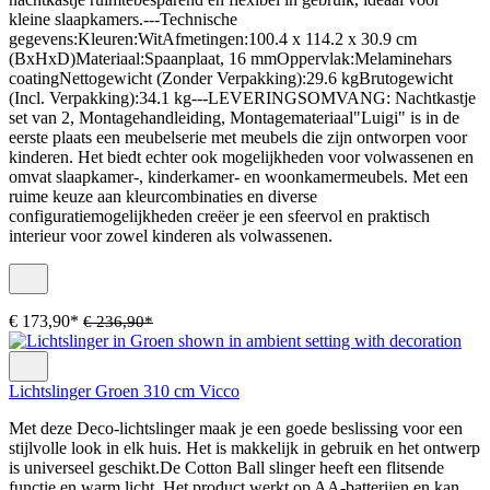
kleine slaapkamers.---Technische
gegevens:Kleuren:WitAfmetingen:100.4 x 114.2 x 30.9 cm
(BxHxD)Materiaal:Spaanplaat, 16 mmOppervlak:Melaminehars
coatingNettogewicht (Zonder Verpakking):29.6 kgBrutogewicht
(Incl. Verpakking):34.1 kg---LEVERINGSOMVANG: Nachtkastje
set van 2, Montagehandleiding, Montagemateriaal"Luigi" is in de
eerste plaats een meubelserie met meubels die zijn ontworpen voor
kinderen. Het biedt echter ook mogelijkheden voor volwassenen en
omvat slaapkamer-, kinderkamer- en woonkamermeubels. Met een
ruime keuze aan kleurcombinaties en diverse
configuratiemogelijkheden creëer je een sfeervol en praktisch
interieur voor zowel kinderen als volwassenen.
€ 173,90*
€ 236,90*
Lichtslinger Groen 310 cm Vicco
Met deze Deco-lichtslinger maak je een goede beslissing voor een
stijlvolle look in elk huis. Het is makkelijk in gebruik en het ontwerp
is universeel geschikt.De Cotton Ball slinger heeft een flitsende
functie en warm licht. Het product werkt op AA-batterijen en kan