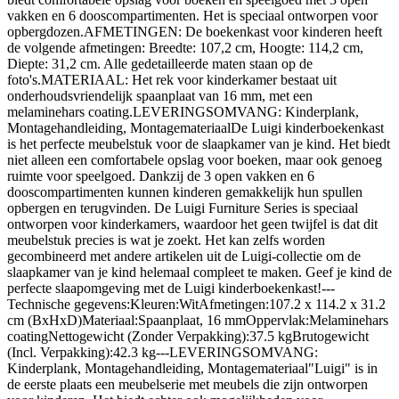
vakken en 6 dooscompartimenten. Het is speciaal ontworpen voor
opbergdozen.AFMETINGEN: De boekenkast voor kinderen heeft
de volgende afmetingen: Breedte: 107,2 cm, Hoogte: 114,2 cm,
Diepte: 31,2 cm. Alle gedetailleerde maten staan op de
foto's.MATERIAAL: Het rek voor kinderkamer bestaat uit
onderhoudsvriendelijk spaanplaat van 16 mm, met een
melaminehars coating.LEVERINGSOMVANG: Kinderplank,
Montagehandleiding, MontagemateriaalDe Luigi kinderboekenkast
is het perfecte meubelstuk voor de slaapkamer van je kind. Het biedt
niet alleen een comfortabele opslag voor boeken, maar ook genoeg
ruimte voor speelgoed. Dankzij de 3 open vakken en 6
dooscompartimenten kunnen kinderen gemakkelijk hun spullen
opbergen en terugvinden. De Luigi Furniture Series is speciaal
ontworpen voor kinderkamers, waardoor het geen twijfel is dat dit
meubelstuk precies is wat je zoekt. Het kan zelfs worden
gecombineerd met andere artikelen uit de Luigi-collectie om de
slaapkamer van je kind helemaal compleet te maken. Geef je kind de
perfecte slaapomgeving met de Luigi kinderboekenkast!---
Technische gegevens:Kleuren:WitAfmetingen:107.2 x 114.2 x 31.2
cm (BxHxD)Materiaal:Spaanplaat, 16 mmOppervlak:Melaminehars
coatingNettogewicht (Zonder Verpakking):37.5 kgBrutogewicht
(Incl. Verpakking):42.3 kg---LEVERINGSOMVANG:
Kinderplank, Montagehandleiding, Montagemateriaal"Luigi" is in
de eerste plaats een meubelserie met meubels die zijn ontworpen