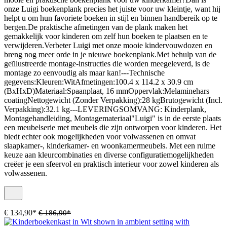
onze Luigi boekenplank precies het juiste voor uw kleintje, want hij
helpt u om hun favoriete boeken in stijl en binnen handbereik op te
bergen.De praktische afmetingen van de plank maken het
gemakkelijk voor kinderen om zelf hun boeken te plaatsen en te
verwijderen.Verbeter Luigi met onze mooie kindervouwdozen en
breng nog meer orde in je nieuwe boekenplank.Met behulp van de
geïllustreerde montage-instructies die worden meegeleverd, is de
montage zo eenvoudig als maar kan!---Technische
gegevens:Kleuren:WitAfmetingen:100.4 x 114.2 x 30.9 cm
(BxHxD)Materiaal:Spaanplaat, 16 mmOppervlak:Melaminehars
coatingNettogewicht (Zonder Verpakking):28 kgBrutogewicht (Incl.
Verpakking):32.1 kg---LEVERINGSOMVANG: Kinderplank,
Montagehandleiding, Montagemateriaal"Luigi" is in de eerste plaats
een meubelserie met meubels die zijn ontworpen voor kinderen. Het
biedt echter ook mogelijkheden voor volwassenen en omvat
slaapkamer-, kinderkamer- en woonkamermeubels. Met een ruime
keuze aan kleurcombinaties en diverse configuratiemogelijkheden
creëer je een sfeervol en praktisch interieur voor zowel kinderen als
volwassenen.
€ 134,90*
€ 186,90*