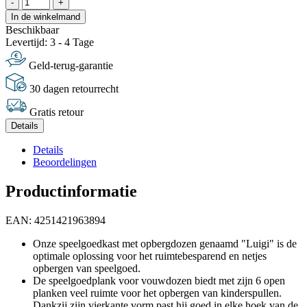
-
+
In de winkelmand
Beschikbaar
Levertijd: 3 - 4 Tage
Geld-terug-garantie
30 dagen retourrecht
Gratis retour
Details
Details
Beoordelingen
Productinformatie
EAN: 4251421963894
Onze speelgoedkast met opbergdozen genaamd "Luigi" is de
optimale oplossing voor het ruimtebesparend en netjes
opbergen van speelgoed.
De speelgoedplank voor vouwdozen biedt met zijn 6 open
planken veel ruimte voor het opbergen van kinderspullen.
Dankzij zijn vierkante vorm past hij goed in elke hoek van de