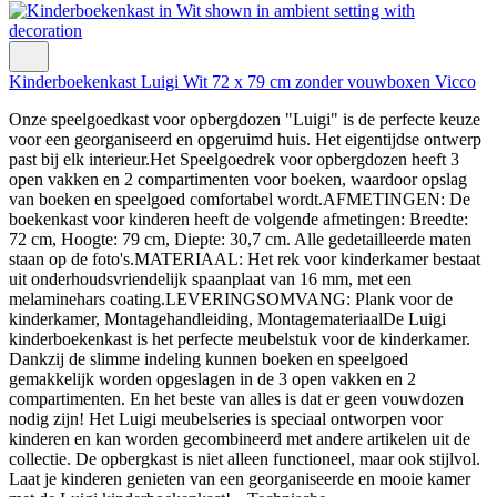
Kinderboekenkast Luigi Wit 72 x 79 cm zonder vouwboxen Vicco
Onze speelgoedkast voor opbergdozen "Luigi" is de perfecte keuze
voor een georganiseerd en opgeruimd huis. Het eigentijdse ontwerp
past bij elk interieur.Het Speelgoedrek voor opbergdozen heeft 3
open vakken en 2 compartimenten voor boeken, waardoor opslag
van boeken en speelgoed comfortabel wordt.AFMETINGEN: De
boekenkast voor kinderen heeft de volgende afmetingen: Breedte:
72 cm, Hoogte: 79 cm, Diepte: 30,7 cm. Alle gedetailleerde maten
staan op de foto's.MATERIAAL: Het rek voor kinderkamer bestaat
uit onderhoudsvriendelijk spaanplaat van 16 mm, met een
melaminehars coating.LEVERINGSOMVANG: Plank voor de
kinderkamer, Montagehandleiding, MontagemateriaalDe Luigi
kinderboekenkast is het perfecte meubelstuk voor de kinderkamer.
Dankzij de slimme indeling kunnen boeken en speelgoed
gemakkelijk worden opgeslagen in de 3 open vakken en 2
compartimenten. En het beste van alles is dat er geen vouwdozen
nodig zijn! Het Luigi meubelseries is speciaal ontworpen voor
kinderen en kan worden gecombineerd met andere artikelen uit de
collectie. De opbergkast is niet alleen functioneel, maar ook stijlvol.
Laat je kinderen genieten van een georganiseerde en mooie kamer