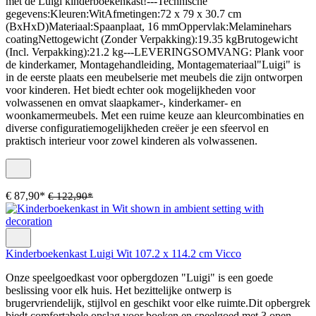
met de Luigi kinderboekenkast!---Technische
gegevens:Kleuren:WitAfmetingen:72 x 79 x 30.7 cm
(BxHxD)Materiaal:Spaanplaat, 16 mmOppervlak:Melaminehars
coatingNettogewicht (Zonder Verpakking):19.35 kgBrutogewicht
(Incl. Verpakking):21.2 kg---LEVERINGSOMVANG: Plank voor
de kinderkamer, Montagehandleiding, Montagemateriaal"Luigi" is
in de eerste plaats een meubelserie met meubels die zijn ontworpen
voor kinderen. Het biedt echter ook mogelijkheden voor
volwassenen en omvat slaapkamer-, kinderkamer- en
woonkamermeubels. Met een ruime keuze aan kleurcombinaties en
diverse configuratiemogelijkheden creëer je een sfeervol en
praktisch interieur voor zowel kinderen als volwassenen.
€ 87,90*
€ 122,90*
Kinderboekenkast Luigi Wit 107.2 x 114.2 cm Vicco
Onze speelgoedkast voor opbergdozen "Luigi" is een goede
beslissing voor elk huis. Het bezittelijke ontwerp is
brugervriendelijk, stijlvol en geschikt voor elke ruimte.Dit opbergrek
biedt comfortabele opslag voor boeken en speelgoed met 3 open