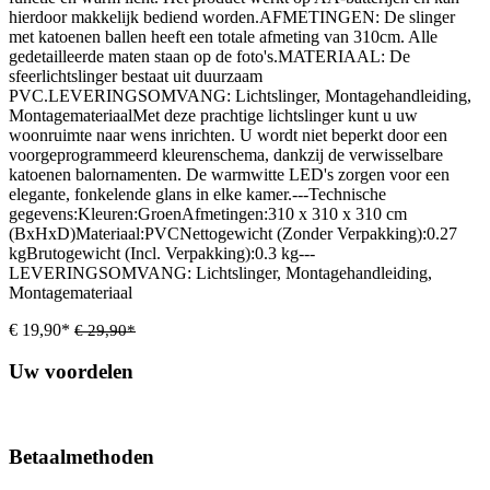
hierdoor makkelijk bediend worden.AFMETINGEN: De slinger
met katoenen ballen heeft een totale afmeting van 310cm. Alle
gedetailleerde maten staan op de foto's.MATERIAAL: De
sfeerlichtslinger bestaat uit duurzaam
PVC.LEVERINGSOMVANG: Lichtslinger, Montagehandleiding,
MontagemateriaalMet deze prachtige lichtslinger kunt u uw
woonruimte naar wens inrichten. U wordt niet beperkt door een
voorgeprogrammeerd kleurenschema, dankzij de verwisselbare
katoenen balornamenten. De warmwitte LED's zorgen voor een
elegante, fonkelende glans in elke kamer.---Technische
gegevens:Kleuren:GroenAfmetingen:310 x 310 x 310 cm
(BxHxD)Materiaal:PVCNettogewicht (Zonder Verpakking):0.27
kgBrutogewicht (Incl. Verpakking):0.3 kg---
LEVERINGSOMVANG: Lichtslinger, Montagehandleiding,
Montagemateriaal
€ 19,90*
€ 29,90*
Uw voordelen
Betaalmethoden