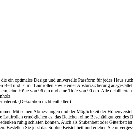
, die ein optimales Design und universelle Passform für jedes Haus suc
n Bett und ist mit Laufrollen sowie einer Absturzsicherung ausgestattet
 cm, eine Höhe von 96 cm und eine Tiefe von 90 cm. Alle detaillierte
rnholz
erial. (Dekoration nicht enthalten)
rzimmer. Mit seinen Abmessungen und der Möglichkeit der Höhenverstell
 Laufrollen ermöglichen es, das Bettchen ohne Beschädigungen des B
enken ruhig schlafen können. Auch als Stubenbett oder Gitterbett ist d
n. Bestellen Sie jetzt das Sophie Beistellbett und erleben Sie unverge