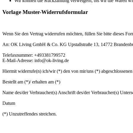
Wir können die Rückzahlung verweigern, bis wir die Waren wie
Vorlage Muster-Widerrufsformular
Wenn Sie den Vertrag widerrufen möchten, füllen Sie bitte dieses For
An: OK Living GmbH & Co. KG Upstallstraße 13, 14772 Brandenb
Telefaxnummer: +493381799572
E-Mail-Adresse:
info@ok-living.de
Hiermit widerrufe(n) ich/wir (*) den von mir/uns (*) abgeschlossenen
Bestellt am (*)/ erhalten am (*)
Name des/der Verbraucher(s) Anschrift des/der Verbraucher(s) Untersch
Datum
(*) Unzutreffendes streichen.