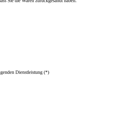
dass Sie die Waren zurückgesandt haben.
lgenden Dienstleistung (*)