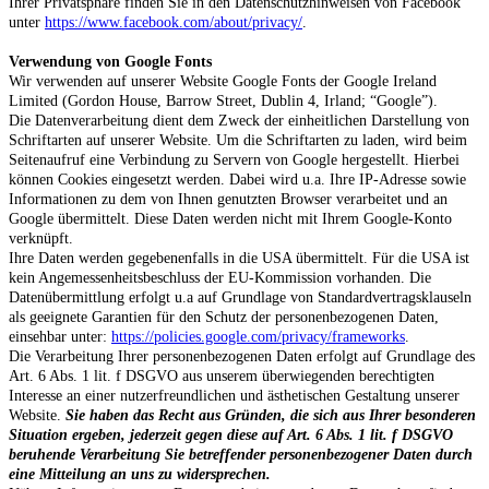
Ihrer Privatsphäre finden Sie in den Datenschutzhinweisen von Facebook
unter
https://www.facebook.com/about/privacy/
.
Verwendung von Google Fonts
Wir verwenden auf unserer Website Google Fonts der Google Ireland
Limited (Gordon House, Barrow Street, Dublin 4, Irland; “Google”).
Die Datenverarbeitung dient dem Zweck der einheitlichen Darstellung von
Schriftarten auf unserer Website. Um die Schriftarten zu laden, wird beim
Seitenaufruf eine Verbindung zu Servern von Google hergestellt. Hierbei
können Cookies eingesetzt werden. Dabei wird u.a. Ihre IP-Adresse sowie
Informationen zu dem von Ihnen genutzten Browser verarbeitet und an
Google übermittelt. Diese Daten werden nicht mit Ihrem Google-Konto
verknüpft.
Ihre Daten werden gegebenenfalls in die USA übermittelt. Für die USA ist
kein Angemessenheitsbeschluss der EU-Kommission vorhanden. Die
Datenübermittlung erfolgt u.a auf Grundlage von Standardvertragsklauseln
als geeignete Garantien für den Schutz der personenbezogenen Daten,
einsehbar unter:
https://policies.google.com/privacy/frameworks
.
Die Verarbeitung Ihrer personenbezogenen Daten erfolgt auf Grundlage des
Art. 6 Abs. 1 lit. f DSGVO aus unserem überwiegenden berechtigten
Interesse
an einer nutzerfreundlichen und ästhetischen Gestaltung unserer
Website.
Sie haben das Recht aus Gründen, die sich aus Ihrer besonderen
Situation ergeben, jederzeit gegen diese auf Art. 6 Abs. 1 lit. f DSGVO
beruhende Verarbeitung Sie betreffender personenbezogener Daten durch
eine Mitteilung an uns zu widersprechen.