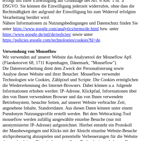
erfolgt mit Ihrer Einwilligung auf Grundlage des Art. 6 Abs. 1 lit. a
DSGVO. Sie können die Einwilligung jederzeit widerrufen, ohne dass die
Rechtmäßigkeit der aufgrund der Einwilligung bis zum Widerruf erfolgten
Verarbeitung berührt wird.
Nähere Informationen zu Nutzungsbedingungen und Datenschutz finden Sie
unter
https://www.google.com/analytics/terms/de.html
bzw. unter
https://www.google.de/intl/de/policies/
sowie unter
https://policies.google.com/technologies/cookies?hl=de
.
Verwendung von Mouseflow
Wir verwenden auf unserer Website das Analysetool der Mouseflow ApS
(Flaesketorvet 68, 1711 Kopenhagen, Dänemark; “Mouseflow”).
Die Datenverarbeitung dient dem Zweck der Personalisierung sowie
Analyse dieser Website und ihrer Besucher. Mouseflow verwendet
Technologien wie Cookies, Zählpixel und Scripte. Die Cookies ermöglichen
die Wiedererkennung des Internet-Browsers. Dabei können u.a. folgende
Informationen erhoben werden: IP-Adresse, Klickpfad, Informationen über
den von Ihnen verwendeten Browser und das von Ihnen verwendete
Betriebssystem, besuchte Seiten, auf unserer Website verbrachte Zeit,
angesehene Inhalte, Standortdaten. Aus diesen Daten können unter einem
Pseudonym Nutzungsprofile erstellt werden. Bei dem Webtracking-Tool
mouseflow werden zufällig ausgewählte einzelne Besuche (nur mit
anonymisierter IP-Adresse) aufgezeichnet. Hierbei entsteht ein Protokoll
der Mausbewegungen und Klicks mit der Absicht einzelne Website-Besuche
stichprobenartig abzuspielen und potentielle Verbesserungen für die Website