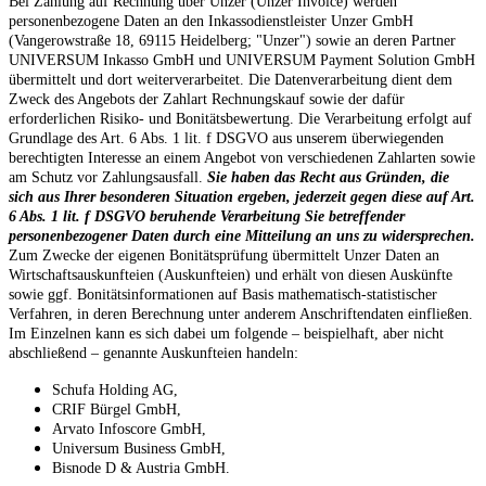
Bei Zahlung auf Rechnung über Unzer (Unzer Invoice) werden
personenbezogene Daten an den Inkassodienstleister Unzer GmbH
(Vangerowstraße 18, 69115 Heidelberg; "Unzer") sowie an deren Partner
UNIVERSUM Inkasso GmbH und UNIVERSUM Payment Solution GmbH
übermittelt und dort weiterverarbeitet. Die Datenverarbeitung dient dem
Zweck des Angebots der Zahlart Rechnungskauf sowie der dafür
erforderlichen Risiko- und Bonitätsbewertung. Die Verarbeitung erfolgt auf
Grundlage des Art. 6 Abs. 1 lit. f DSGVO aus unserem überwiegenden
berechtigten Interesse an einem Angebot von verschiedenen Zahlarten sowie
am Schutz vor Zahlungsausfall.
Sie haben das Recht aus Gründen, die
sich aus Ihrer besonderen Situation ergeben, jederzeit gegen diese auf Art.
6 Abs. 1 lit. f DSGVO beruhende Verarbeitung Sie betreffender
personenbezogener Daten durch eine Mitteilung an uns zu widersprechen.
Zum Zwecke der eigenen Bonitätsprüfung übermittelt Unzer Daten an
Wirtschaftsauskunfteien (Auskunfteien) und erhält von diesen Auskünfte
sowie ggf. Bonitätsinformationen auf Basis mathematisch-statistischer
Verfahren, in deren Berechnung unter anderem Anschriftendaten einfließen.
Im Einzelnen kann es sich dabei um folgende – beispielhaft, aber nicht
abschließend – genannte Auskunfteien handeln:
Schufa Holding AG,
CRIF Bürgel GmbH,
Arvato Infoscore GmbH,
Universum Business GmbH,
Bisnode D & Austria GmbH.