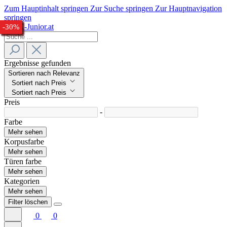
Zum Hauptinhalt springen
Zur Suche springen
Zur Hauptnavigation
springen
-33%
-24%
-29%
-30%
-23%
-28%
-33%
-29%
-32%
-31%
-31%
-34%
-33%
-27%
-26%
-30%
Ergebnisse gefunden
Sortieren nach Relevanz
Sortiert nach Preis
Sortiert nach Preis
Preis
-
Farbe
Mehr sehen
Korpusfarbe
Mehr sehen
Türen farbe
Mehr sehen
Kategorien
Mehr sehen
Filter löschen
0
0