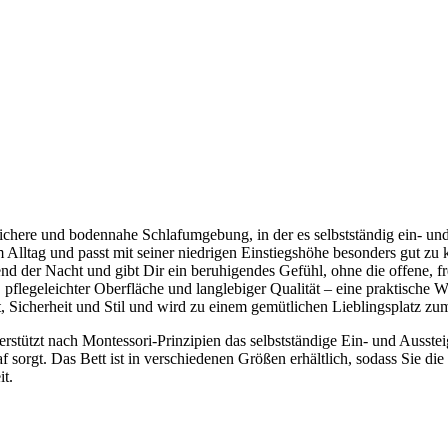
chere und bodennahe Schlafumgebung, in der es selbstständig ein- und a
m Alltag und passt mit seiner niedrigen Einstiegshöhe besonders gut 
nd der Nacht und gibt Dir ein beruhigendes Gefühl, ohne die offene, f
pflegeleichter Oberfläche und langlebiger Qualität – eine praktische Wa
 Sicherheit und Stil und wird zu einem gemütlichen Lieblingsplatz z
rstützt nach Montessori-Prinzipien das selbstständige Ein- und Ausstei
f sorgt. Das Bett ist in verschiedenen Größen erhältlich, sodass Sie d
it.