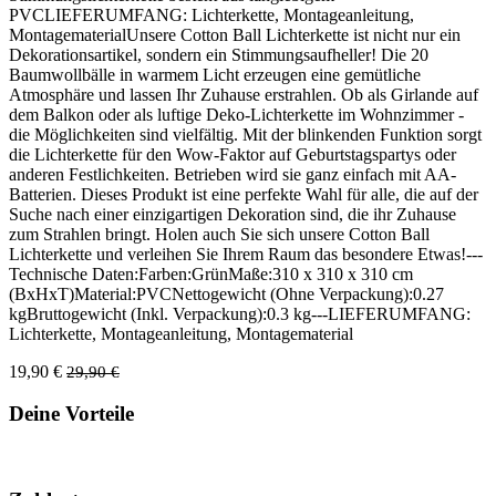
PVCLIEFERUMFANG: Lichterkette, Montageanleitung,
MontagematerialUnsere Cotton Ball Lichterkette ist nicht nur ein
Dekorationsartikel, sondern ein Stimmungsaufheller! Die 20
Baumwollbälle in warmem Licht erzeugen eine gemütliche
Atmosphäre und lassen Ihr Zuhause erstrahlen. Ob als Girlande auf
dem Balkon oder als luftige Deko-Lichterkette im Wohnzimmer -
die Möglichkeiten sind vielfältig. Mit der blinkenden Funktion sorgt
die Lichterkette für den Wow-Faktor auf Geburtstagspartys oder
anderen Festlichkeiten. Betrieben wird sie ganz einfach mit AA-
Batterien. Dieses Produkt ist eine perfekte Wahl für alle, die auf der
Suche nach einer einzigartigen Dekoration sind, die ihr Zuhause
zum Strahlen bringt. Holen auch Sie sich unsere Cotton Ball
Lichterkette und verleihen Sie Ihrem Raum das besondere Etwas!---
Technische Daten:Farben:GrünMaße:310 x 310 x 310 cm
(BxHxT)Material:PVCNettogewicht (Ohne Verpackung):0.27
kgBruttogewicht (Inkl. Verpackung):0.3 kg---LIEFERUMFANG:
Lichterkette, Montageanleitung, Montagematerial
19,90 €
29,90 €
Deine Vorteile