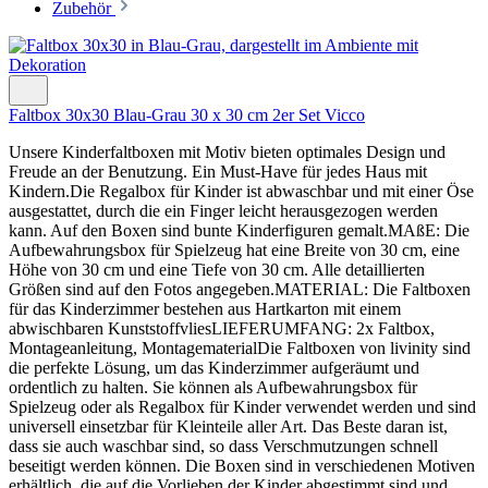
Zubehör
Faltbox 30x30 Blau-Grau 30 x 30 cm 2er Set Vicco
Unsere Kinderfaltboxen mit Motiv bieten optimales Design und
Freude an der Benutzung. Ein Must-Have für jedes Haus mit
Kindern.Die Regalbox für Kinder ist abwaschbar und mit einer Öse
ausgestattet, durch die ein Finger leicht herausgezogen werden
kann. Auf den Boxen sind bunte Kinderfiguren gemalt.MAßE: Die
Aufbewahrungsbox für Spielzeug hat eine Breite von 30 cm, eine
Höhe von 30 cm und eine Tiefe von 30 cm. Alle detaillierten
Größen sind auf den Fotos angegeben.MATERIAL: Die Faltboxen
für das Kinderzimmer bestehen aus Hartkarton mit einem
abwischbaren KunststoffvliesLIEFERUMFANG: 2x Faltbox,
Montageanleitung, MontagematerialDie Faltboxen von livinity sind
die perfekte Lösung, um das Kinderzimmer aufgeräumt und
ordentlich zu halten. Sie können als Aufbewahrungsbox für
Spielzeug oder als Regalbox für Kinder verwendet werden und sind
universell einsetzbar für Kleinteile aller Art. Das Beste daran ist,
dass sie auch waschbar sind, so dass Verschmutzungen schnell
beseitigt werden können. Die Boxen sind in verschiedenen Motiven
erhältlich, die auf die Vorlieben der Kinder abgestimmt sind und