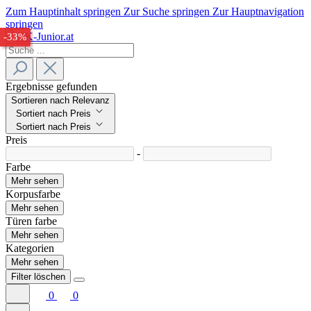
Zum Hauptinhalt springen
Zur Suche springen
Zur Hauptnavigation
springen
-34%
-33%
Ergebnisse gefunden
Sortieren nach Relevanz
Sortiert nach Preis
Sortiert nach Preis
Preis
-
Farbe
Mehr sehen
Korpusfarbe
Mehr sehen
Türen farbe
Mehr sehen
Kategorien
Mehr sehen
Filter löschen
0
0