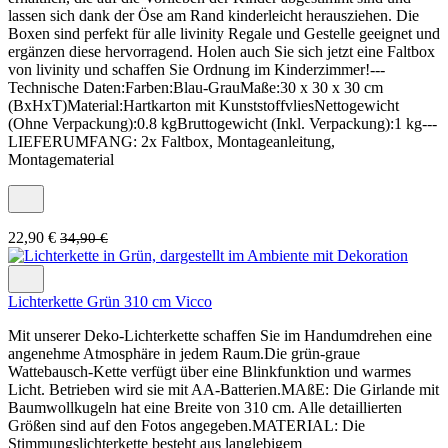
lassen sich dank der Öse am Rand kinderleicht herausziehen. Die
Boxen sind perfekt für alle livinity Regale und Gestelle geeignet und
ergänzen diese hervorragend. Holen auch Sie sich jetzt eine Faltbox
von livinity und schaffen Sie Ordnung im Kinderzimmer!---
Technische Daten:Farben:Blau-GrauMaße:30 x 30 x 30 cm
(BxHxT)Material:Hartkarton mit KunststoffvliesNettogewicht
(Ohne Verpackung):0.8 kgBruttogewicht (Inkl. Verpackung):1 kg---
LIEFERUMFANG: 2x Faltbox, Montageanleitung,
Montagematerial
22,90 €
34,90 €
Lichterkette Grün 310 cm Vicco
Mit unserer Deko-Lichterkette schaffen Sie im Handumdrehen eine
angenehme Atmosphäre in jedem Raum.Die grün-graue
Wattebausch-Kette verfügt über eine Blinkfunktion und warmes
Licht. Betrieben wird sie mit AA-Batterien.MAßE: Die Girlande mit
Baumwollkugeln hat eine Breite von 310 cm. Alle detaillierten
Größen sind auf den Fotos angegeben.MATERIAL: Die
Stimmungslichterkette besteht aus langlebigem