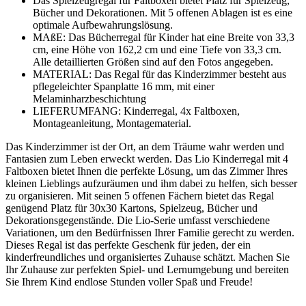
Das Spielzeugregal für Faltboxen bietet Platz für Spielzeug,
Bücher und Dekorationen. Mit 5 offenen Ablagen ist es eine
optimale Aufbewahrungslösung.
MAßE: Das Bücherregal für Kinder hat eine Breite von 33,3
cm, eine Höhe von 162,2 cm und eine Tiefe von 33,3 cm.
Alle detaillierten Größen sind auf den Fotos angegeben.
MATERIAL: Das Regal für das Kinderzimmer besteht aus
pflegeleichter Spanplatte 16 mm, mit einer
Melaminharzbeschichtung
LIEFERUMFANG: Kinderregal, 4x Faltboxen,
Montageanleitung, Montagematerial.
Das Kinderzimmer ist der Ort, an dem Träume wahr werden und
Fantasien zum Leben erweckt werden. Das Lio Kinderregal mit 4
Faltboxen bietet Ihnen die perfekte Lösung, um das Zimmer Ihres
kleinen Lieblings aufzuräumen und ihm dabei zu helfen, sich besser
zu organisieren. Mit seinen 5 offenen Fächern bietet das Regal
genügend Platz für 30x30 Kartons, Spielzeug, Bücher und
Dekorationsgegenstände. Die Lio-Serie umfasst verschiedene
Variationen, um den Bedürfnissen Ihrer Familie gerecht zu werden.
Dieses Regal ist das perfekte Geschenk für jeden, der ein
kinderfreundliches und organisiertes Zuhause schätzt. Machen Sie
Ihr Zuhause zur perfekten Spiel- und Lernumgebung und bereiten
Sie Ihrem Kind endlose Stunden voller Spaß und Freude!
---