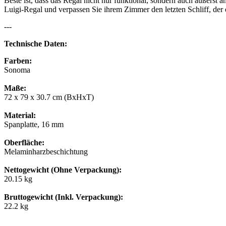
Beste ist, dass das Regal nicht nur funktional, sondern auch äußerst
Luigi-Regal und verpassen Sie ihrem Zimmer den letzten Schliff, der e
---
Technische Daten:
Farben:
Sonoma
Maße:
72 x 79 x 30.7 cm (BxHxT)
Material:
Spanplatte, 16 mm
Oberfläche:
Melaminharzbeschichtung
Nettogewicht (Ohne Verpackung):
20.15 kg
Bruttogewicht (Inkl. Verpackung):
22.2 kg