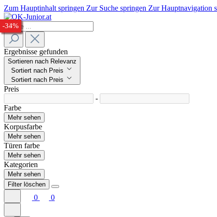
Zum Hauptinhalt springen
Zur Suche springen
Zur Hauptnavigation 
-30%
-32%
-25%
-24%
-28%
-33%
-34%
Ergebnisse gefunden
Sortieren nach Relevanz
Sortiert nach Preis
Sortiert nach Preis
Preis
-
Farbe
Mehr sehen
Korpusfarbe
Mehr sehen
Türen farbe
Mehr sehen
Kategorien
Mehr sehen
Filter löschen
0
0