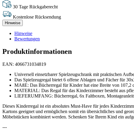
30 Tage Rückgaberecht
Kostenlose Rücksendung
Hinweise
Hinweise
Bewertungen
Produktinformationen
EAN: 4066731034819
Universell einsetzbarer Spielzeugschrank mit praktischen Auf
Das Spielzeugregal bietet 6 offene Ablagen und Fächer für 30
MAßE: Das Bücherregal für Kinder hat eine Breite von 107,2 c
MATERIAL: Das Regal für das Kinderzimmer besteht aus pfleg
LIEFERUMFANG: Bücherregal, 6x Faltboxen, Montageanleitu
Dieses Kinderregal ist ein absolutes Must-Have für jedes Kinderzimm
Kartons geeignet und ermöglichen somit ein übersichtliches und geord
Möbelstücken kombiniert werden. Schenken Sie Ihrem Kind ein aufger
---