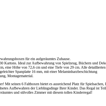
bewahrungsboxen für ein aufgeräumtes Zuhause.
x30 Kartons. Ideal zur Aufbewahrung von Spielzeug, Büchern und Deko
m, eine Höhe von 72,6 cm und eine Tiefe von 29 cm. Alle detaillierte
eleichter Spanplatte 16 mm, mit einer Melaminharzbeschichtung
ng, Montagematerial.
er! Mit seinen 6 Faltboxen bietet es ausreichend Platz für Spielsachen
netes Aufbewahren der Lieblingsdinge Ihrer Kinder. Das Regal ist Teil
äumtes und stilvolles Zimmer mit diesem tollen Kinderregal!