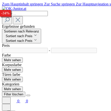
Zum Hauptinhalt springen
Zur Suche springen
Zur Hauptnavigation 
-28%
-24%
-28%
-30%
-28%
-27%
-33%
-34%
Ergebnisse gefunden
Sortieren nach Relevanz
Sortiert nach Preis
Sortiert nach Preis
Preis
-
Farbe
Mehr sehen
Korpusfarbe
Mehr sehen
Türen farbe
Mehr sehen
Kategorien
Mehr sehen
Filter löschen
0
0