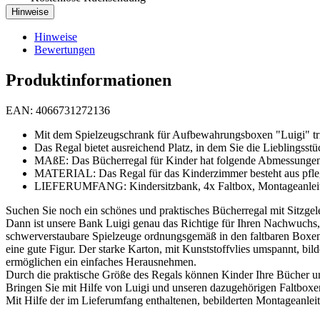
Hinweise
Hinweise
Bewertungen
Produktinformationen
EAN: 4066731272136
Mit dem Spielzeugschrank für Aufbewahrungsboxen "Luigi" trif
Das Regal bietet ausreichend Platz, in dem Sie die Lieblingsstü
MAßE: Das Bücherregal für Kinder hat folgende Abmessungen: B
MATERIAL: Das Regal für das Kinderzimmer besteht aus pfleg
LIEFERUMFANG: Kindersitzbank, 4x Faltbox, Montageanleit
Suchen Sie noch ein schönes und praktisches Bücherregal mit Sitzgel
Dann ist unsere Bank Luigi genau das Richtige für Ihren Nachwuchs, d
schwerverstaubare Spielzeuge ordnungsgemäß in den faltbaren Boxen u
eine gute Figur. Der starke Karton, mit Kunststoffvlies umspannt, bil
ermöglichen ein einfaches Herausnehmen.
Durch die praktische Größe des Regals können Kinder Ihre Bücher un
Bringen Sie mit Hilfe von Luigi und unseren dazugehörigen Faltboxen
Mit Hilfe der im Lieferumfang enthaltenen, bebilderten Montageanlei