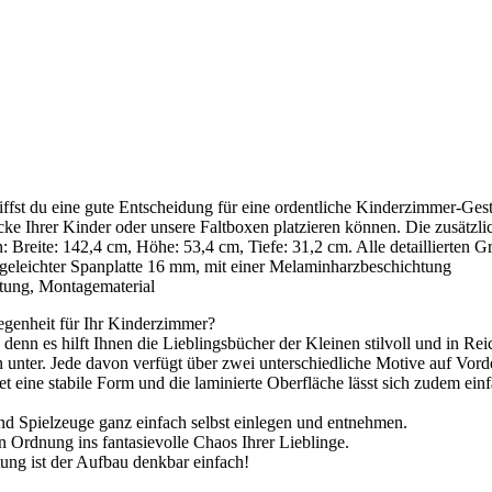
fst du eine gute Entscheidung für eine ordentliche Kinderzimmer-Gest
cke Ihrer Kinder oder unsere Faltboxen platzieren können. Die zusätzli
reite: 142,4 cm, Höhe: 53,4 cm, Tiefe: 31,2 cm. Alle detaillierten G
eleichter Spanplatte 16 mm, mit einer Melaminharzbeschichtung
ung, Montagematerial
egenheit für Ihr Kinderzimmer?
enn es hilft Ihnen die Lieblingsbücher der Kleinen stilvoll und in Rei
nter. Jede davon verfügt über zwei unterschiedliche Motive auf Vorde
det eine stabile Form und die laminierte Oberfläche lässt sich zudem e
d Spielzeuge ganz einfach selbst einlegen und entnehmen.
 Ordnung ins fantasievolle Chaos Ihrer Lieblinge.
tung ist der Aufbau denkbar einfach!