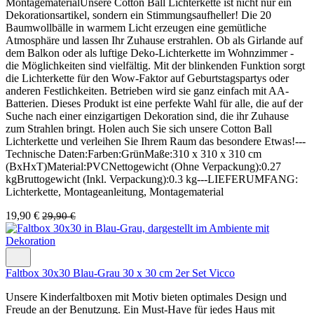
MontagematerialUnsere Cotton Ball Lichterkette ist nicht nur ein
Dekorationsartikel, sondern ein Stimmungsaufheller! Die 20
Baumwollbälle in warmem Licht erzeugen eine gemütliche
Atmosphäre und lassen Ihr Zuhause erstrahlen. Ob als Girlande auf
dem Balkon oder als luftige Deko-Lichterkette im Wohnzimmer -
die Möglichkeiten sind vielfältig. Mit der blinkenden Funktion sorgt
die Lichterkette für den Wow-Faktor auf Geburtstagspartys oder
anderen Festlichkeiten. Betrieben wird sie ganz einfach mit AA-
Batterien. Dieses Produkt ist eine perfekte Wahl für alle, die auf der
Suche nach einer einzigartigen Dekoration sind, die ihr Zuhause
zum Strahlen bringt. Holen auch Sie sich unsere Cotton Ball
Lichterkette und verleihen Sie Ihrem Raum das besondere Etwas!---
Technische Daten:Farben:GrünMaße:310 x 310 x 310 cm
(BxHxT)Material:PVCNettogewicht (Ohne Verpackung):0.27
kgBruttogewicht (Inkl. Verpackung):0.3 kg---LIEFERUMFANG:
Lichterkette, Montageanleitung, Montagematerial
19,90 €
29,90 €
Faltbox 30x30 Blau-Grau 30 x 30 cm 2er Set Vicco
Unsere Kinderfaltboxen mit Motiv bieten optimales Design und
Freude an der Benutzung. Ein Must-Have für jedes Haus mit