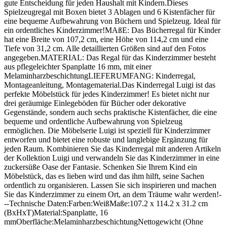
gute Entscheidung für jeden Haushalt mit Kindern.Dieses
Spielzeugregal mit Boxen bietet 3 Ablagen und 6 Kistenfächer für
eine bequeme Aufbewahrung von Büchern und Spielzeug. Ideal für
ein ordentliches Kinderzimmer!MAßE: Das Bücherregal für Kinder
hat eine Breite von 107,2 cm, eine Höhe von 114,2 cm und eine
Tiefe von 31,2 cm. Alle detaillierten Größen sind auf den Fotos
angegeben.MATERIAL: Das Regal für das Kinderzimmer besteht
aus pflegeleichter Spanplatte 16 mm, mit einer
MelaminharzbeschichtungLIEFERUMFANG: Kinderregal,
Montageanleitung, Montagematerial.Das Kinderregal Luigi ist das
perfekte Möbelstück für jedes Kinderzimmer! Es bietet nicht nur
drei geräumige Einlegeböden für Bücher oder dekorative
Gegenstände, sondern auch sechs praktische Kistenfächer, die eine
bequeme und ordentliche Aufbewahrung von Spielzeug
ermöglichen. Die Möbelserie Luigi ist speziell für Kinderzimmer
entworfen und bietet eine robuste und langlebige Ergänzung für
jeden Raum. Kombinieren Sie das Kinderregal mit anderen Artikeln
der Kollektion Luigi und verwandeln Sie das Kinderzimmer in eine
zuckersüße Oase der Fantasie. Schenken Sie Ihrem Kind ein
Möbelstück, das es lieben wird und das ihm hilft, seine Sachen
ordentlich zu organisieren. Lassen Sie sich inspirieren und machen
Sie das Kinderzimmer zu einem Ort, an dem Träume wahr werden!-
--Technische Daten:Farben:WeißMaße:107.2 x 114.2 x 31.2 cm
(BxHxT)Material:Spanplatte, 16
mmOberfläche:MelaminharzbeschichtungNettogewicht (Ohne