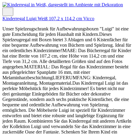
Kinderregal Luigi Weiß 107.2 x 114.2 cm Vicco
Unser Spielzeugschrank für Aufbewahrungsboxen "Luigi" ist eine
gute Entscheidung für jeden Haushalt mit Kindern.Dieses
Spielzeugregal mit Boxen bietet 3 Ablagen und 6 Kistenfächer für
eine bequeme Aufbewahrung von Büchern und Spielzeug. Ideal für
ein ordentliches Kinderzimmer!MAßE: Das Bücherregal für Kinder
hat eine Breite von 107,2 cm, eine Höhe von 114,2 cm und eine
Tiefe von 31,2 cm. Alle detaillierten Größen sind auf den Fotos
angegeben.MATERIAL: Das Regal für das Kinderzimmer besteht
aus pflegeleichter Spanplatte 16 mm, mit einer
MelaminharzbeschichtungLIEFERUMFANG: Kinderregal,
Montageanleitung, Montagematerial.Das Kinderregal Luigi ist das
perfekte Möbelstück für jedes Kinderzimmer! Es bietet nicht nur
drei geräumige Einlegeböden für Bücher oder dekorative
Gegenstände, sondern auch sechs praktische Kistenfächer, die eine
bequeme und ordentliche Aufbewahrung von Spielzeug
ermöglichen. Die Möbelserie Luigi ist speziell für Kinderzimmer
entworfen und bietet eine robuste und langlebige Ergänzung für
jeden Raum. Kombinieren Sie das Kinderregal mit anderen Artikeln
der Kollektion Luigi und verwandeln Sie das Kinderzimmer in eine
zuckersüße Oase der Fantasie. Schenken Sie Ihrem Kind ein