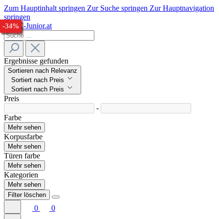
Zum Hauptinhalt springen
Zur Suche springen
Zur Hauptnavigation
springen
-28%
-28%
-24%
-30%
-28%
-27%
-33%
-34%
Ergebnisse gefunden
Sortieren nach Relevanz
Sortiert nach Preis
Sortiert nach Preis
Preis
-
Farbe
Mehr sehen
Korpusfarbe
Mehr sehen
Türen farbe
Mehr sehen
Kategorien
Mehr sehen
Filter löschen
0
0