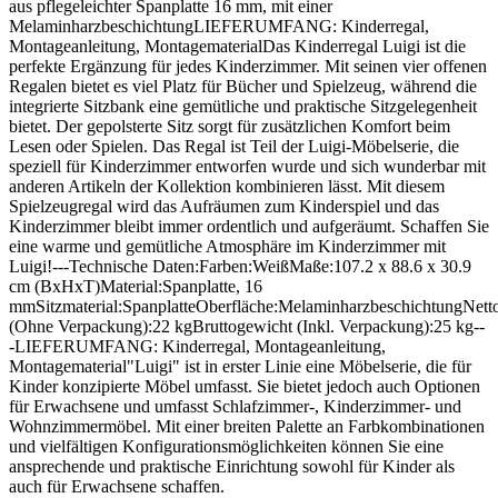
aus pflegeleichter Spanplatte 16 mm, mit einer
MelaminharzbeschichtungLIEFERUMFANG: Kinderregal,
Montageanleitung, MontagematerialDas Kinderregal Luigi ist die
perfekte Ergänzung für jedes Kinderzimmer. Mit seinen vier offenen
Regalen bietet es viel Platz für Bücher und Spielzeug, während die
integrierte Sitzbank eine gemütliche und praktische Sitzgelegenheit
bietet. Der gepolsterte Sitz sorgt für zusätzlichen Komfort beim
Lesen oder Spielen. Das Regal ist Teil der Luigi-Möbelserie, die
speziell für Kinderzimmer entworfen wurde und sich wunderbar mit
anderen Artikeln der Kollektion kombinieren lässt. Mit diesem
Spielzeugregal wird das Aufräumen zum Kinderspiel und das
Kinderzimmer bleibt immer ordentlich und aufgeräumt. Schaffen Sie
eine warme und gemütliche Atmosphäre im Kinderzimmer mit
Luigi!---Technische Daten:Farben:WeißMaße:107.2 x 88.6 x 30.9
cm (BxHxT)Material:Spanplatte, 16
mmSitzmaterial:SpanplatteOberfläche:MelaminharzbeschichtungNett
(Ohne Verpackung):22 kgBruttogewicht (Inkl. Verpackung):25 kg--
-LIEFERUMFANG: Kinderregal, Montageanleitung,
Montagematerial"Luigi" ist in erster Linie eine Möbelserie, die für
Kinder konzipierte Möbel umfasst. Sie bietet jedoch auch Optionen
für Erwachsene und umfasst Schlafzimmer-, Kinderzimmer- und
Wohnzimmermöbel. Mit einer breiten Palette an Farbkombinationen
und vielfältigen Konfigurationsmöglichkeiten können Sie eine
ansprechende und praktische Einrichtung sowohl für Kinder als
auch für Erwachsene schaffen.