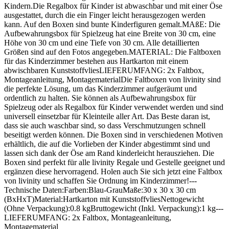
Kindern.Die Regalbox für Kinder ist abwaschbar und mit einer Öse
ausgestattet, durch die ein Finger leicht herausgezogen werden
kann. Auf den Boxen sind bunte Kinderfiguren gemalt.MAßE: Die
Aufbewahrungsbox für Spielzeug hat eine Breite von 30 cm, eine
Höhe von 30 cm und eine Tiefe von 30 cm. Alle detaillierten
Größen sind auf den Fotos angegeben.MATERIAL: Die Faltboxen
für das Kinderzimmer bestehen aus Hartkarton mit einem
abwischbaren KunststoffvliesLIEFERUMFANG: 2x Faltbox,
Montageanleitung, MontagematerialDie Faltboxen von livinity sind
die perfekte Lösung, um das Kinderzimmer aufgeräumt und
ordentlich zu halten. Sie können als Aufbewahrungsbox für
Spielzeug oder als Regalbox für Kinder verwendet werden und sind
universell einsetzbar für Kleinteile aller Art. Das Beste daran ist,
dass sie auch waschbar sind, so dass Verschmutzungen schnell
beseitigt werden können. Die Boxen sind in verschiedenen Motiven
erhältlich, die auf die Vorlieben der Kinder abgestimmt sind und
lassen sich dank der Öse am Rand kinderleicht herausziehen. Die
Boxen sind perfekt für alle livinity Regale und Gestelle geeignet und
ergänzen diese hervorragend. Holen auch Sie sich jetzt eine Faltbox
von livinity und schaffen Sie Ordnung im Kinderzimmer!---
Technische Daten:Farben:Blau-GrauMaße:30 x 30 x 30 cm
(BxHxT)Material:Hartkarton mit KunststoffvliesNettogewicht
(Ohne Verpackung):0.8 kgBruttogewicht (Inkl. Verpackung):1 kg---
LIEFERUMFANG: 2x Faltbox, Montageanleitung,
Montagematerial