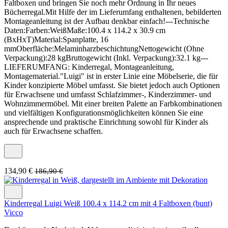
Faltboxen und bringen Sie noch mehr Ordnung in Ihr neues
Bücherregal.Mit Hilfe der im Lieferumfang enthaltenen, bebilderten
Montageanleitung ist der Aufbau denkbar einfach!---Technische
Daten:Farben:WeißMaße:100.4 x 114.2 x 30.9 cm
(BxHxT)Material:Spanplatte, 16
mmOberfläche:MelaminharzbeschichtungNettogewicht (Ohne
Verpackung):28 kgBruttogewicht (Inkl. Verpackung):32.1 kg---
LIEFERUMFANG: Kinderregal, Montageanleitung,
Montagematerial."Luigi" ist in erster Linie eine Möbelserie, die für
Kinder konzipierte Möbel umfasst. Sie bietet jedoch auch Optionen
für Erwachsene und umfasst Schlafzimmer-, Kinderzimmer- und
Wohnzimmermöbel. Mit einer breiten Palette an Farbkombinationen
und vielfältigen Konfigurationsmöglichkeiten können Sie eine
ansprechende und praktische Einrichtung sowohl für Kinder als
auch für Erwachsene schaffen.
134,90 €
186,90 €
Kinderregal Luigi Weiß 100.4 x 114.2 cm mit 4 Faltboxen (bunt)
Vicco