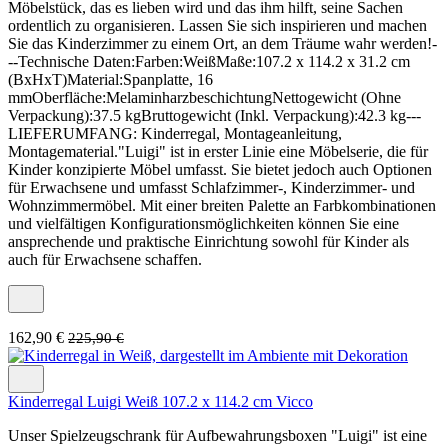
Möbelstück, das es lieben wird und das ihm hilft, seine Sachen
ordentlich zu organisieren. Lassen Sie sich inspirieren und machen
Sie das Kinderzimmer zu einem Ort, an dem Träume wahr werden!-
--Technische Daten:Farben:WeißMaße:107.2 x 114.2 x 31.2 cm
(BxHxT)Material:Spanplatte, 16
mmOberfläche:MelaminharzbeschichtungNettogewicht (Ohne
Verpackung):37.5 kgBruttogewicht (Inkl. Verpackung):42.3 kg---
LIEFERUMFANG: Kinderregal, Montageanleitung,
Montagematerial."Luigi" ist in erster Linie eine Möbelserie, die für
Kinder konzipierte Möbel umfasst. Sie bietet jedoch auch Optionen
für Erwachsene und umfasst Schlafzimmer-, Kinderzimmer- und
Wohnzimmermöbel. Mit einer breiten Palette an Farbkombinationen
und vielfältigen Konfigurationsmöglichkeiten können Sie eine
ansprechende und praktische Einrichtung sowohl für Kinder als
auch für Erwachsene schaffen.
162,90 €
225,90 €
Kinderregal Luigi Weiß 107.2 x 114.2 cm Vicco
Unser Spielzeugschrank für Aufbewahrungsboxen "Luigi" ist eine