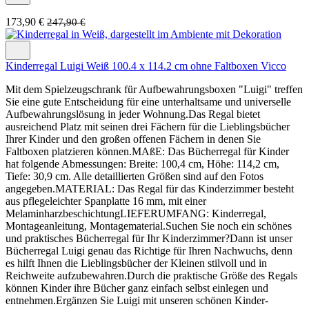
173,90 €
247,90 €
Kinderregal Luigi Weiß 100.4 x 114.2 cm ohne Faltboxen Vicco
Mit dem Spielzeugschrank für Aufbewahrungsboxen "Luigi" treffen
Sie eine gute Entscheidung für eine unterhaltsame und universelle
Aufbewahrungslösung in jeder Wohnung.Das Regal bietet
ausreichend Platz mit seinen drei Fächern für die Lieblingsbücher
Ihrer Kinder und den großen offenen Fächern in denen Sie
Faltboxen platzieren können.MAßE: Das Bücherregal für Kinder
hat folgende Abmessungen: Breite: 100,4 cm, Höhe: 114,2 cm,
Tiefe: 30,9 cm. Alle detaillierten Größen sind auf den Fotos
angegeben.MATERIAL: Das Regal für das Kinderzimmer besteht
aus pflegeleichter Spanplatte 16 mm, mit einer
MelaminharzbeschichtungLIEFERUMFANG: Kinderregal,
Montageanleitung, Montagematerial.Suchen Sie noch ein schönes
und praktisches Bücherregal für Ihr Kinderzimmer?Dann ist unser
Bücherregal Luigi genau das Richtige für Ihren Nachwuchs, denn
es hilft Ihnen die Lieblingsbücher der Kleinen stilvoll und in
Reichweite aufzubewahren.Durch die praktische Größe des Regals
können Kinder ihre Bücher ganz einfach selbst einlegen und
entnehmen.Ergänzen Sie Luigi mit unseren schönen Kinder-