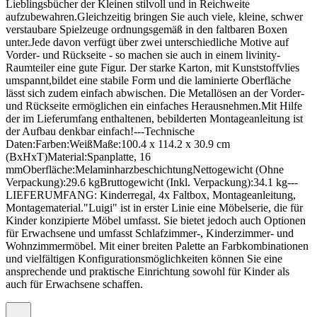
Lieblingsbücher der Kleinen stilvoll und in Reichweite
aufzubewahren.Gleichzeitig bringen Sie auch viele, kleine, schwer
verstaubare Spielzeuge ordnungsgemäß in den faltbaren Boxen
unter.Jede davon verfügt über zwei unterschiedliche Motive auf
Vorder- und Rückseite - so machen sie auch in einem livinity-
Raumteiler eine gute Figur. Der starke Karton, mit Kunststoffvlies
umspannt,bildet eine stabile Form und die laminierte Oberfläche
lässt sich zudem einfach abwischen. Die Metallösen an der Vorder-
und Rückseite ermöglichen ein einfaches Herausnehmen.Mit Hilfe
der im Lieferumfang enthaltenen, bebilderten Montageanleitung ist
der Aufbau denkbar einfach!---Technische
Daten:Farben:WeißMaße:100.4 x 114.2 x 30.9 cm
(BxHxT)Material:Spanplatte, 16
mmOberfläche:MelaminharzbeschichtungNettogewicht (Ohne
Verpackung):29.6 kgBruttogewicht (Inkl. Verpackung):34.1 kg---
LIEFERUMFANG: Kinderregal, 4x Faltbox, Montageanleitung,
Montagematerial."Luigi" ist in erster Linie eine Möbelserie, die für
Kinder konzipierte Möbel umfasst. Sie bietet jedoch auch Optionen
für Erwachsene und umfasst Schlafzimmer-, Kinderzimmer- und
Wohnzimmermöbel. Mit einer breiten Palette an Farbkombinationen
und vielfältigen Konfigurationsmöglichkeiten können Sie eine
ansprechende und praktische Einrichtung sowohl für Kinder als
auch für Erwachsene schaffen.