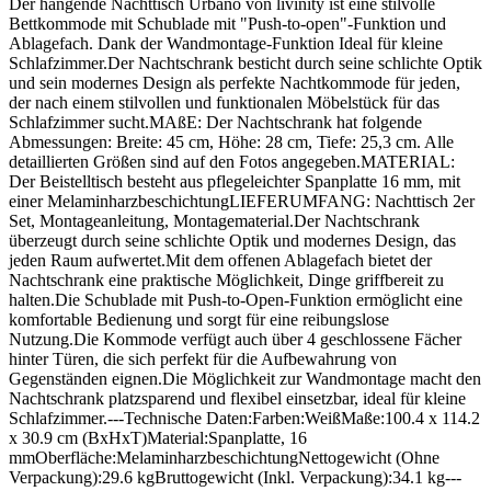
Der hängende Nachttisch Urbano von livinity ist eine stilvolle
Bettkommode mit Schublade mit "Push-to-open"-Funktion und
Ablagefach. Dank der Wandmontage-Funktion Ideal für kleine
Schlafzimmer.Der Nachtschrank besticht durch seine schlichte Optik
und sein modernes Design als perfekte Nachtkommode für jeden,
der nach einem stilvollen und funktionalen Möbelstück für das
Schlafzimmer sucht.MAßE: Der Nachtschrank hat folgende
Abmessungen: Breite: 45 cm, Höhe: 28 cm, Tiefe: 25,3 cm. Alle
detaillierten Größen sind auf den Fotos angegeben.MATERIAL:
Der Beistelltisch besteht aus pflegeleichter Spanplatte 16 mm, mit
einer MelaminharzbeschichtungLIEFERUMFANG: Nachttisch 2er
Set, Montageanleitung, Montagematerial.Der Nachtschrank
überzeugt durch seine schlichte Optik und modernes Design, das
jeden Raum aufwertet.Mit dem offenen Ablagefach bietet der
Nachtschrank eine praktische Möglichkeit, Dinge griffbereit zu
halten.Die Schublade mit Push-to-Open-Funktion ermöglicht eine
komfortable Bedienung und sorgt für eine reibungslose
Nutzung.Die Kommode verfügt auch über 4 geschlossene Fächer
hinter Türen, die sich perfekt für die Aufbewahrung von
Gegenständen eignen.Die Möglichkeit zur Wandmontage macht den
Nachtschrank platzsparend und flexibel einsetzbar, ideal für kleine
Schlafzimmer.---Technische Daten:Farben:WeißMaße:100.4 x 114.2
x 30.9 cm (BxHxT)Material:Spanplatte, 16
mmOberfläche:MelaminharzbeschichtungNettogewicht (Ohne
Verpackung):29.6 kgBruttogewicht (Inkl. Verpackung):34.1 kg---